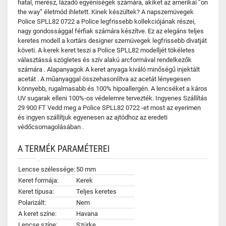
fiatal, merész, lázadó egyéniségek számára, akiket az amerikai ”on
the way” életmód ihletett. Kinek készültek? A napszemüvegek
Police SPLL82 0722 a Police legfrissebb kollekciójának részei,
nagy gondossággal férfiak számára készítve. Ez az elegáns teljes
keretes modell a kortárs designer szemüvegek legfrissebb divatját
követi. A kerek keret teszi a Police SPLL82 modelljét tökéletes
választássá szögletes és szív alakú arcformával rendelkezők
számára . Alapanyagok A keret anyaga kiváló minőségű injektált
acetát . A műanyaggal összehasonlítva az acetát lényegesen
könnyebb, rugalmasabb és 100% hipoallergén. A lencséket a káros
UV sugarak elleni 100%-os védelemre tervezték. Ingyenes Szállítás
29 900 FT Vedd meg a Police SPLL82 0722 -et most az eyerimen
és ingyen szállítjuk egyenesen az ajtódhoz az eredeti
védőcsomagolásában .
A TERMÉK PARAMÉTEREI
Lencse szélessége:
50 mm
Keret formája:
Kerek
Keret típusa:
Teljes keretes
Polarizált:
Nem
A keret színe:
Havana
Lencse színe:
Szürke