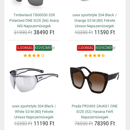
Timberland TB00030 32R
uvex sportstyle 204 Black /
Polarized ONE SIZE (66) Arany
Orange S3 M (80) Fekete
Női Napszemüvegek
Unisex Napszemüvegek
38490 Ft
11590 Ft
31990 Ft
10390 Ft
ÚJDONSÁG
KEDVEZMÉNY
ÚJDONSÁG
KEDVEZMÉNY
uvex sportstyle 204 Black /
Prada PR24XS 2AU6S1 ONE
White S3 M (80) Fekete
SIZE (52) Havana Férfi
Unisex Napszemüvegek
Napszemüvegek
11190 Ft
78390 Ft
10390 Ft
78590 Ft