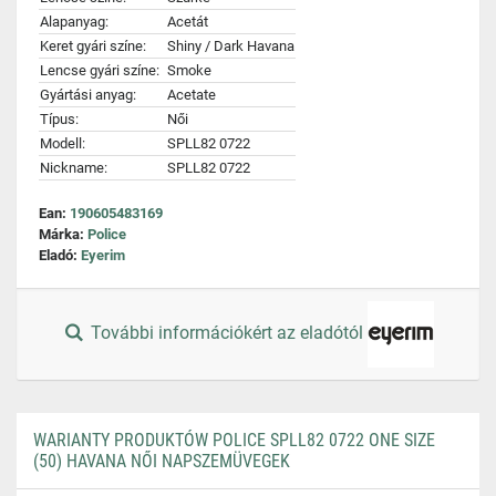
Alapanyag:
Acetát
Keret gyári színe:
Shiny / Dark Havana
Lencse gyári színe:
Smoke
Gyártási anyag:
Acetate
Típus:
Női
Modell:
SPLL82 0722
Nickname:
SPLL82 0722
Ean:
190605483169
Márka:
Police
Eladó:
Eyerim
További információkért az eladótól
WARIANTY PRODUKTÓW POLICE SPLL82 0722 ONE SIZE
(50) HAVANA NŐI NAPSZEMÜVEGEK