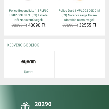
Police Beyond Lite 1 SPLF60
Police Dart 1 VPLD92 06DD M
U28P ONE SIZE (53) Fekete
(53) Narancssárga Unisex
Női Napszemüvegek
Dioptriás szemüvegek
43090 Ft
32555 Ft
38390 Ft
37690 Ft
KEDVENC E-BOLTOK
Eyerim
20290