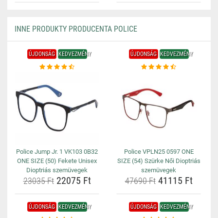
INNE PRODUKTY PRODUCENTA POLICE
ÚJDONSÁG
KEDVEZMÉNY
ÚJDONSÁG
KEDVEZMÉNY
Police Jump Jr. 1 VK103 0B32
Police VPLN25 0597 ONE
ONE SIZE (50) Fekete Unisex
SIZE (54) Szürke Női Dioptriás
Dioptriás szemüvegek
szemüvegek
22075 Ft
41115 Ft
23035 Ft
47690 Ft
ÚJDONSÁG
KEDVEZMÉNY
ÚJDONSÁG
KEDVEZMÉNY