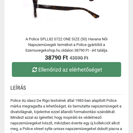
A Police SPLL82 0722 ONE SIZE (50) Havana Női
Napszemüvegek terméket a Police gyártótól a
Szemuvegekshop.hu oldalon 38790 Ft - ért találja.
38790 Ft
43590 Ft
Ellenőrizd az elérhetőséget
LEÍRÁS
Police Az olasz De Rigo testvérek által 1983-ban alapított Police
márka megragadta a lehetőséget, és bemutatta napszemüvegeit a
divatvilágnak, kijelentve ezzel állandó formabontási szándékát.
Mindezt azzal az ígérettel, hogy inspiráló és védelmező
napszemüvegeket készít, miközben évente egy új kollekciót alkot
meg, a Police street sytle unisex napszemüvegeket dobott piacra a