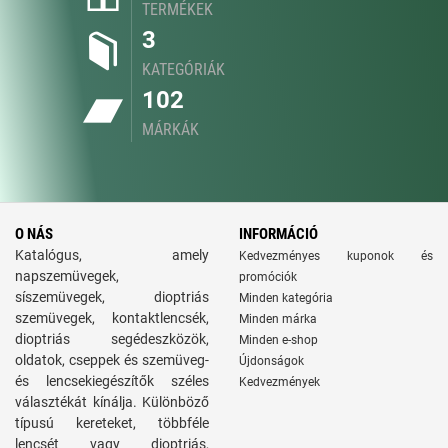
TERMÉKEK
3
KATEGÓRIÁK
102
MÁRKÁK
O NÁS
INFORMÁCIÓ
Katalógus, amely
Kedvezményes kuponok és
napszemüvegek,
promóciók
síszemüvegek, dioptriás
Minden kategória
szemüvegek, kontaktlencsék,
Minden márka
dioptriás segédeszközök,
Minden e-shop
oldatok, cseppek és szemüveg-
Újdonságok
és lencsekiegészítők széles
Kedvezmények
választékát kínálja. Különböző
típusú kereteket, többféle
lencsét vagy dioptriás,