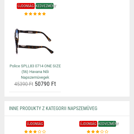
ÚJDONSÁG
KEDVEZMÉNY
Police SPLL83 0714 ONE SIZE
(56) Havana Női
Napszemüvegek
50790 Ft
45390 Ft
INNE PRODUKTY Z KATEGORII NAPSZEMÜVEG
ÚJDONSÁG
ÚJDONSÁG
KEDVEZMÉNY