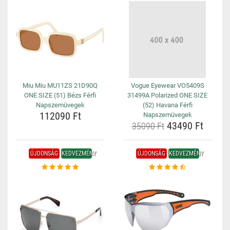
Miu Miu MU11ZS 21D90Q
Vogue Eyewear VO5409S
ONE SIZE (51) Bézs Férfi
31499A Polarized ONE SIZE
Napszemüvegek
(52) Havana Férfi
112090 Ft
Napszemüvegek
43490 Ft
35090 Ft
ÚJDONSÁG
KEDVEZMÉNY
ÚJDONSÁG
KEDVEZMÉNY