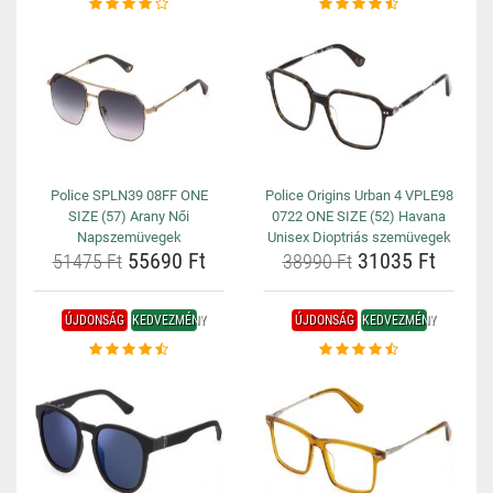
Police SPLN39 08FF ONE
Police Origins Urban 4 VPLE98
SIZE (57) Arany Női
0722 ONE SIZE (52) Havana
Napszemüvegek
Unisex Dioptriás szemüvegek
55690 Ft
31035 Ft
51475 Ft
38990 Ft
ÚJDONSÁG
KEDVEZMÉNY
ÚJDONSÁG
KEDVEZMÉNY