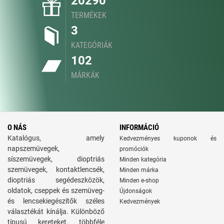
20290
TERMÉKEK
3
KATEGÓRIÁK
102
MÁRKÁK
O NÁS
INFORMÁCIÓ
Katalógus, amely
Kedvezményes kuponok és
napszemüvegek,
promóciók
síszemüvegek, dioptriás
Minden kategória
szemüvegek, kontaktlencsék,
Minden márka
dioptriás segédeszközök,
Minden e-shop
oldatok, cseppek és szemüveg-
Újdonságok
és lencsekiegészítők széles
Kedvezmények
választékát kínálja. Különböző
típusú kereteket, többféle