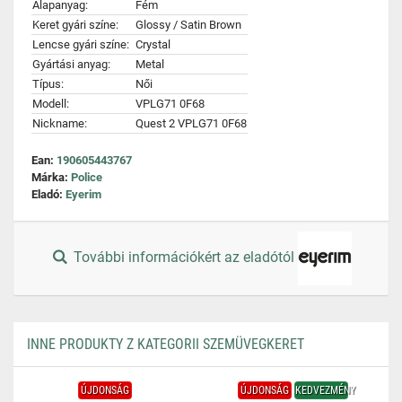
Alapanyag:
Fém
Keret gyári színe:
Glossy / Satin Brown
Lencse gyári színe:
Crystal
Gyártási anyag:
Metal
Típus:
Női
Modell:
VPLG71 0F68
Nickname:
Quest 2 VPLG71 0F68
Ean:
190605443767
Márka:
Police
Eladó:
Eyerim
További információkért az eladótól
INNE PRODUKTY Z KATEGORII SZEMÜVEGKERET
ÚJDONSÁG
ÚJDONSÁG
KEDVEZMÉNY