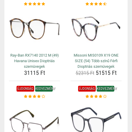
Ray-Ban RX7140 2012 M (49)
Missoni MIS0109 X19 ONE
Havana Unisex Dioptriás
SIZE (54) Több színű Férfi
szemüvegek
Dioptriás szemüvegek
31115 Ft
51515 Ft
52315 Ft
ÚJDONSÁG
KEDVEZMÉNY
ÚJDONSÁG
KEDVEZMÉNY