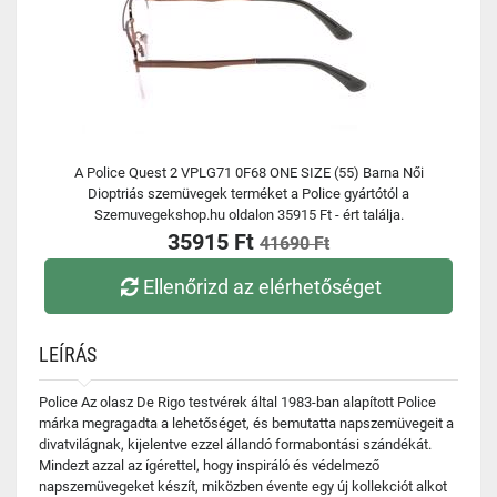
A Police Quest 2 VPLG71 0F68 ONE SIZE (55) Barna Női
Dioptriás szemüvegek terméket a Police gyártótól a
Szemuvegekshop.hu oldalon 35915 Ft - ért találja.
35915 Ft
41690 Ft
Ellenőrizd az elérhetőséget
LEÍRÁS
Police Az olasz De Rigo testvérek által 1983-ban alapított Police
márka megragadta a lehetőséget, és bemutatta napszemüvegeit a
divatvilágnak, kijelentve ezzel állandó formabontási szándékát.
Mindezt azzal az ígérettel, hogy inspiráló és védelmező
napszemüvegeket készít, miközben évente egy új kollekciót alkot