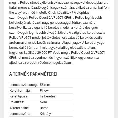
meg, a Police street sytle unisex napszemüvegeket dobott piacra a
fiatal, merész, lázadó egyéniségek számára, akiket az amerikai ”on
the way” életmód ihletett. Kinek készültek? A dioptriás
szemüvegek Police Quest 2 VPLG71 0F68 a Police legfrissebb
kollekciójának részei, nagy gondossággal férfiak számára
készítve. Ez az elegáns félkeretes modell a kortárs designer
szemüvegek legfrissebb divatját követi. A szögletes keret teszi a
Police VPLG71 modelljét tökéletes választássá kerek és ovális
arcformával rendelkezők számára . Alapanyagok A keret anyaga
korrózióálló fém , ami miatt gyakorlatilag elpusztíthatatlan.
Ingyenes Szállítás 29 900 FT Vedd meg a Police Quest 2 VPLG71
0F68 -et most az eyerimen és ingyen szállítjuk egyenesen az
ajtódhoz az eredeti védőcsomagolásában .
A TERMÉK PARAMÉTEREI
Lencse szélessége:
55 mm
Keret formája:
Pillow
Keret típusa:
Félkeretes
Polarizált:
Nem
A keret színe:
Barna
Lencse színe:
Kristály