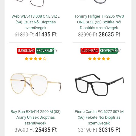
Web WE5413 008 ONE SIZE
Tommy Hilfiger TH2205 XW0
(54) Ezüst Női Dioptriás
ONE SIZE (52) Szürke Női
szemüvegek
Dioptriás szemüvegek
41435 Ft
28635 Ft
61390 Ft
32990 Ft
ÚJDONSÁG
KEDVEZMÉNY
ÚJDONSÁG
KEDVEZMÉNY
Ray-Ban RX6414 2500 M (53)
Pierre Cardin P.C.6277 807 M
Arany Unisex Dioptriás
(56) Fekete Női Dioptriás
szemüvegek
szemüvegek
25435 Ft
30315 Ft
39690 Ft
33190 Ft