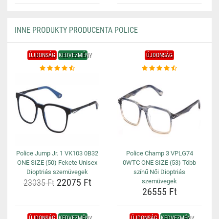
INNE PRODUKTY PRODUCENTA POLICE
ÚJDONSÁG
KEDVEZMÉNY
ÚJDONSÁG
Police Jump Jr. 1 VK103 0B32
Police Champ 3 VPLG74
ONE SIZE (50) Fekete Unisex
0WTC ONE SIZE (53) Több
Dioptriás szemüvegek
színű Női Dioptriás
22075 Ft
23035 Ft
szemüvegek
26555 Ft
ÚJDONSÁG
KEDVEZMÉNY
ÚJDONSÁG
KEDVEZMÉNY