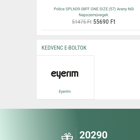
Police SPLN39 08FF ONE SIZE (57) Arany Női
Napszemüvegek
55690 Ft
51475 Ft
KEDVENC E-BOLTOK
Eyerim
20290