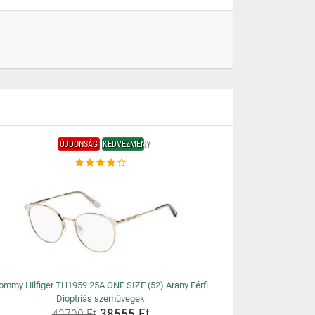
ÚJDONSÁG
KEDVEZMÉNY
ommy Hilfiger TH1959 25A ONE SIZE (52) Arany Férfi
Dioptriás szemüvegek
38555 Ft
42790 Ft