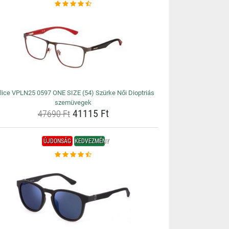
lice VPLN25 0597 ONE SIZE (54) Szürke Női Dioptriás
szemüvegek
41115 Ft
47690 Ft
ÚJDONSÁG
KEDVEZMÉNY