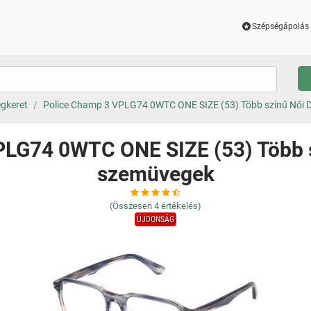
Szépségápolás 
gkeret
Police Champ 3 VPLG74 0WTC ONE SIZE (53) Több színű Női D
LG74 0WTC ONE SIZE (53) Több s
szemüvegek
(Összesen
4
értékelés)
ÚJDONSÁG