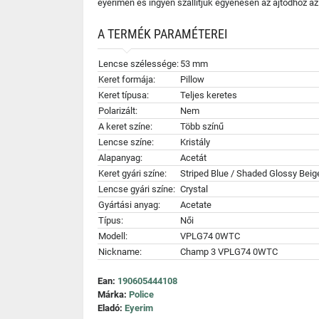
eyerimen és ingyen szállítjuk egyenesen az ajtódhoz a
A TERMÉK PARAMÉTEREI
Lencse szélessége:
53 mm
Keret formája:
Pillow
Keret típusa:
Teljes keretes
Polarizált:
Nem
A keret színe:
Több színű
Lencse színe:
Kristály
Alapanyag:
Acetát
Keret gyári színe:
Striped Blue / Shaded Glossy Beig
Lencse gyári színe:
Crystal
Gyártási anyag:
Acetate
Típus:
Női
Modell:
VPLG74 0WTC
Nickname:
Champ 3 VPLG74 0WTC
Ean:
190605444108
Márka:
Police
Eladó:
Eyerim