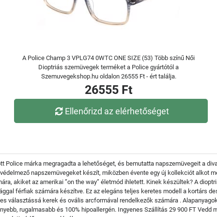
A Police Champ 3 VPLG74 0WTC ONE SIZE (53) Több színű Női
Dioptriás szemüvegek terméket a Police gyártótól a
Szemuvegekshop.hu oldalon 26555 Ft - ért találja.
26555 Ft
Ellenőrizd az elérhetőséget
tott Police márka megragadta a lehetőséget, és bemutatta napszemüvegeit a divat
és védelmező napszemüvegeket készít, miközben évente egy új kollekciót alkot m
ámára, akiket az amerikai ”on the way” életmód ihletett. Kinek készültek? A d
ggal férfiak számára készítve. Ez az elegáns teljes keretes modell a kortárs de
tes választássá kerek és ovális arcformával rendelkezők számára . Alapanyagok 
nyebb, rugalmasabb és 100% hipoallergén. Ingyenes Szállítás 29 900 FT Vedd