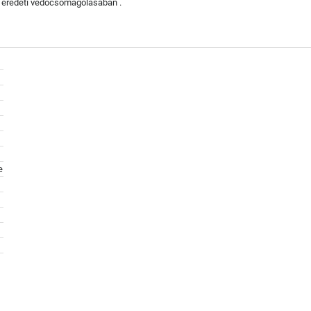
z eredeti védőcsomagolásában .
e