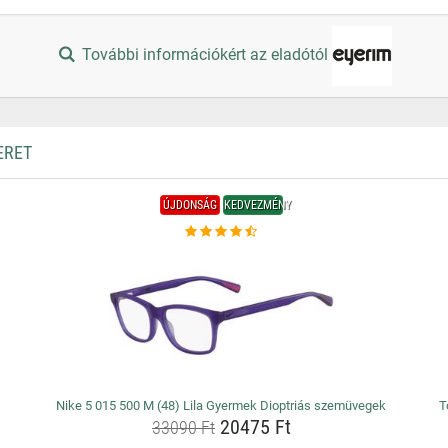
További információkért az eladótól
ERET
ÚJDONSÁG
KEDVEZMÉNY
Nike 5 015 500 M (48) Lila Gyermek Dioptriás szemüvegek
T
20475 Ft
33090 Ft