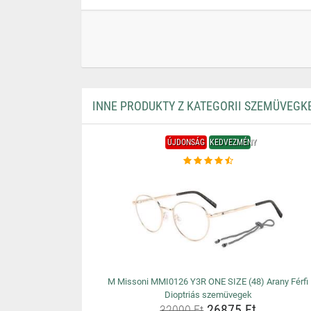
INNE PRODUKTY Z KATEGORII SZEMÜVEGK
ÚJDONSÁG
KEDVEZMÉNY
M Missoni MMI0126 Y3R ONE SIZE (48) Arany Férfi
Dioptriás szemüvegek
26875 Ft
32090 Ft