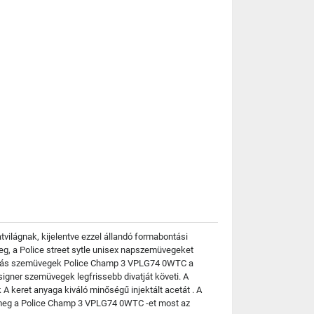
világnak, kijelentve ezzel állandó formabontási
eg, a Police street sytle unisex napszemüvegeket
ioptriás szemüvegek Police Champ 3 VPLG74 0WTC a
signer szemüvegek legfrissebb divatját követi. A
A keret anyaga kiváló minőségű injektált acetát . A
 meg a Police Champ 3 VPLG74 0WTC -et most az