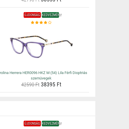
ÚJDONSÁG
KEDVEZMÉNY
rolina Herrera HER0096 HKZ M (54) Lila Férfi Dioptriás
szemüvegek
38395 Ft
42590 Ft
ÚJDONSÁG
KEDVEZMÉNY