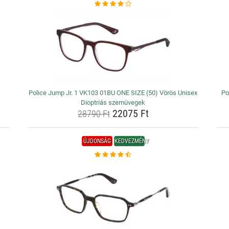
Police Jump Jr. 1 VK103 01BU ONE SIZE (50) Vörös Unisex
Po
Dioptriás szemüvegek
22075 Ft
28790 Ft
ÚJDONSÁG
KEDVEZMÉNY