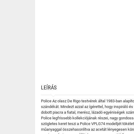
LEÍRÁS
Police Az olasz De Rigo testvérek által 1983-ban alapí
szándékát. Mindezt azzal az ígérettel, hogy inspiráló 
dobott piacra a fiatal, merész, lázadó egyéniségek sz
Police legfrissebb kollekciójának részei, nagy gondossá
szögletes keret teszi a Police VPLG74 modelljét tökéle
műanyaggal összehasonlítva az acetát lényegesen kön