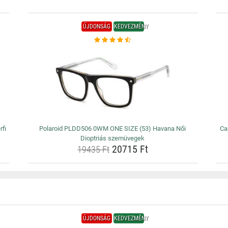
ÚJDONSÁG
KEDVEZMÉNY
fi
Polaroid PLDD506 0WM ONE SIZE (53) Havana Női
Ca
Dioptriás szemüvegek
20715 Ft
19435 Ft
ÚJDONSÁG
KEDVEZMÉNY