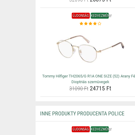
ÚJDONSÁG
KEDVEZMÉNY
Tommy Hilfiger TH2065/G R1A ONE SIZE (52) Arany Fér
Dioptriás szemüvegek
24715 Ft
31090 Ft
INNE PRODUKTY PRODUCENTA POLICE
ÚJDONSÁG
KEDVEZMÉNY