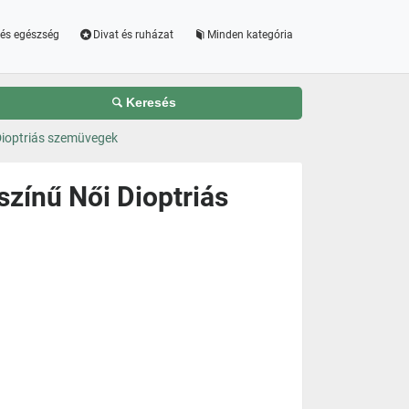
és egészség
Divat és ruházat
Minden kategória
Keresés
ioptriás szemüvegek
zínű Női Dioptriás