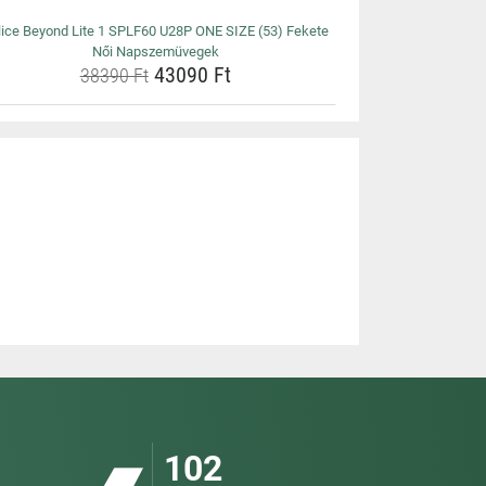
lice Beyond Lite 1 SPLF60 U28P ONE SIZE (53) Fekete
Női Napszemüvegek
43090 Ft
38390 Ft
102