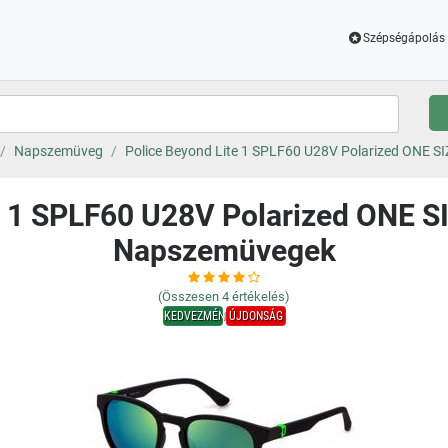
Szépségápolás 
Napszemüveg
Police Beyond Lite 1 SPLF60 U28V Polarized ONE S
e 1 SPLF60 U28V Polarized ONE SI
Napszemüvegek
(Összesen
4
értékelés)
KEDVEZMÉNY
ÚJDONSÁG