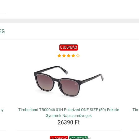
EG
ÚJDONSÁG
ny
Timberland TB00046 01H Polarized ONE SIZE (50) Fekete
Tim
Gyermek Napszemüvegek
26390 Ft