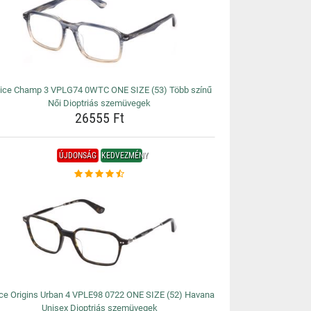
lice Champ 3 VPLG74 0WTC ONE SIZE (53) Több színű
Női Dioptriás szemüvegek
26555 Ft
ÚJDONSÁG
KEDVEZMÉNY
ice Origins Urban 4 VPLE98 0722 ONE SIZE (52) Havana
Unisex Dioptriás szemüvegek