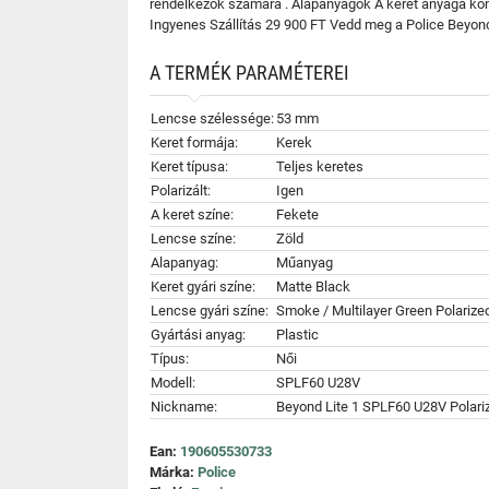
rendelkezők számára . Alapanyagok A keret anyaga kön
Ingyenes Szállítás 29 900 FT Vedd meg a Police Beyond
A TERMÉK PARAMÉTEREI
Lencse szélessége:
53 mm
Keret formája:
Kerek
Keret típusa:
Teljes keretes
Polarizált:
Igen
A keret színe:
Fekete
Lencse színe:
Zöld
Alapanyag:
Műanyag
Keret gyári színe:
Matte Black
Lencse gyári színe:
Smoke / Multilayer Green Polarize
Gyártási anyag:
Plastic
Típus:
Női
Modell:
SPLF60 U28V
Nickname:
Beyond Lite 1 SPLF60 U28V Polari
Ean:
190605530733
Márka:
Police