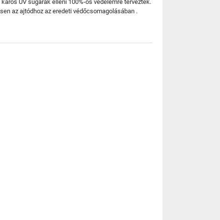
 káros UV sugarak elleni 100%-os védelemre tervezték.
esen az ajtódhoz az eredeti védőcsomagolásában .