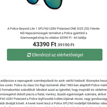
A Police Beyond Lite 1 SPLF60 U28V Polarized ONE SIZE (53) Fekete
Női Napszemüvegek terméket a Police gyártótól a
Szemuvegekshop.hu oldalon 43390 Ft - ért találja.
43390 Ft
39190 Ft
Ellenőrizd az elérhetőséget
kadályozza a napsugarak szembejutását és azok vakító hatását. Bizonyára haszn
űzése során. Police Az olasz De Rigo testvérek által 1983-ban alapított Police m
dó formabontási szándékát. Mindezt azzal az ígérettel, hogy inspiráló és védel
zemüvegeket dobott piacra a fiatal, merész, lázadó egyéniségek számára, akiket 
0 U28V Polarized a Police legfrissebb kollekciójának részei, nagy gondosságga
bb divatját követi. A kerek keret teszi a Police SPLF60 modelljét tökéletes vál