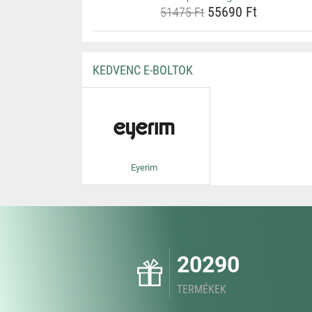
55690 Ft
51475 Ft
KEDVENC E-BOLTOK
Eyerim
20290
TERMÉKEK