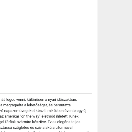
át fogod venni, különösen a nyári időszakban,
árka megragadta a lehetőséget, és bemutatta
mező napszemüvegeket készít, miközben évente egy új
az amerikai ”on the way” életmód ihletett. Kinek
l férfiak számára készítve. Ez az elegáns teljes
asztássá szögletes és szív alakú arcformával