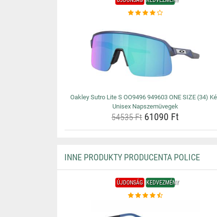
ÚJDONSÁG
KEDVEZMÉNY
Oakley Sutro Lite S OO9496 949603 ONE SIZE (34) K
Unisex Napszemüvegek
61090 Ft
54535 Ft
INNE PRODUKTY PRODUCENTA POLICE
ÚJDONSÁG
KEDVEZMÉNY