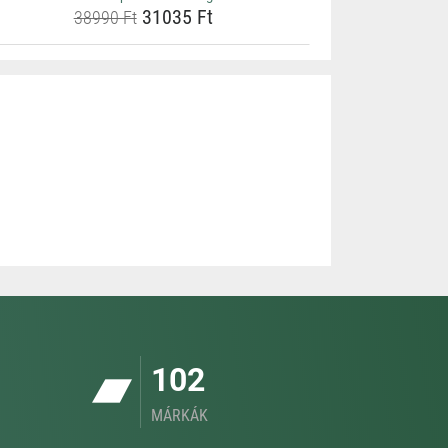
31035 Ft
38990 Ft
102
MÁRKÁK