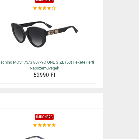
ÚJDONSÁG
schino MOS173/S 807/9O ONE SIZE (53) Fekete Férfi
Napszemüvegek
52990 Ft
ÚJDONSÁG