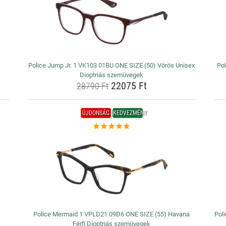
Police Jump Jr. 1 VK103 01BU ONE SIZE (50) Vörös Unisex
Po
Dioptriás szemüvegek
22075 Ft
28790 Ft
ÚJDONSÁG
KEDVEZMÉNY
Police Mermaid 1 VPLD21 09D6 ONE SIZE (55) Havana
Pol
Férfi Dioptriás szemüvegek