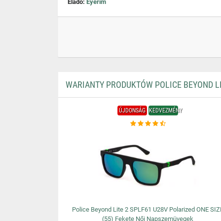
Eladó:
Eyerim
WARIANTY PRODUKTÓW POLICE BEYOND LIT
ÚJDONSÁG
KEDVEZMÉNY
Police Beyond Lite 2 SPLF61 U28V Polarized ONE SIZ
(55) Fekete Női Napszemüvegek