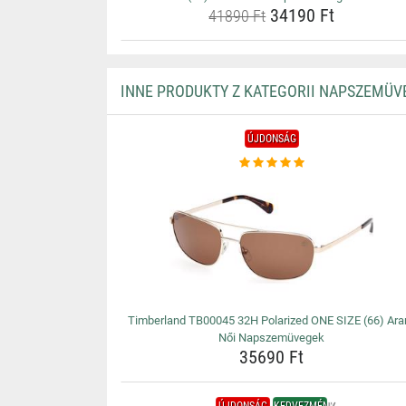
34190 Ft
41890 Ft
INNE PRODUKTY Z KATEGORII NAPSZEMÜV
ÚJDONSÁG
Timberland TB00045 32H Polarized ONE SIZE (66) Ara
Női Napszemüvegek
35690 Ft