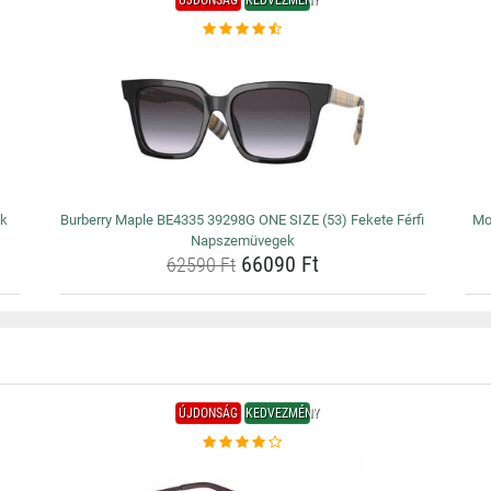
ÚJDONSÁG
KEDVEZMÉNY
ék
Burberry Maple BE4335 39298G ONE SIZE (53) Fekete Férfi
Mo
Napszemüvegek
66090 Ft
62590 Ft
ÚJDONSÁG
KEDVEZMÉNY