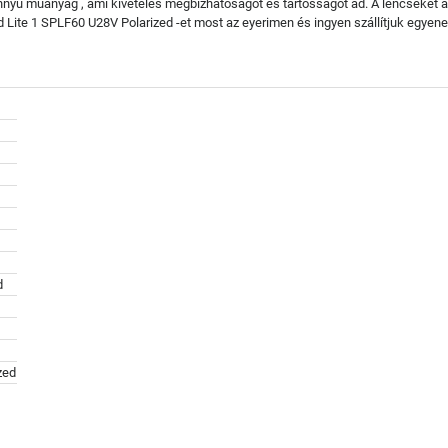
nyű műanyag , ami kivételes megbízhatóságot és tartósságot ad. A lencséket a
 Lite 1 SPLF60 U28V Polarized -et most az eyerimen és ingyen szállítjuk egyen
d
zed