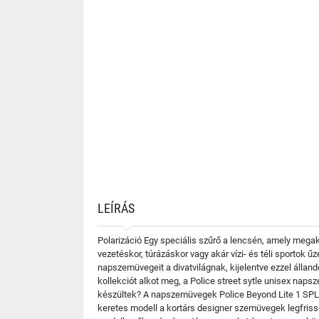
LEÍRÁS
Polarizáció Egy speciális szűrő a lencsén, amely mega
vezetéskor, túrázáskor vagy akár vízi- és téli sportok 
napszemüvegeit a divatvilágnak, kijelentve ezzel állan
kollekciót alkot meg, a Police street sytle unisex naps
készültek? A napszemüvegek Police Beyond Lite 1 SPLF6
keretes modell a kortárs designer szemüvegek legfrisse