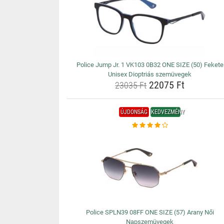
Police Jump Jr. 1 VK103 0B32 ONE SIZE (50) Fekete
Unisex Dioptriás szemüvegek
22075 Ft
23035 Ft
ÚJDONSÁG
KEDVEZMÉNY
Police SPLN39 08FF ONE SIZE (57) Arany Női
Napszemüvegek