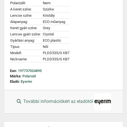
Polarizált:
Nem
A keret színe:
Szürke
Lencse színe:
Kristály
Alapanyag:
ECO műanyag
Keret gyári színe:
Grey
Lencse gyári színe:
Crystal
Gyártási anyag:
ECO plastic
Típus:
Női
Modell:
PLDD535/G KB7
Nickname:
PLDD535/G KB7
Ean:
197737024895
Márka:
Polaroid
Eladó:
Eyerim
További információkért az eladótól