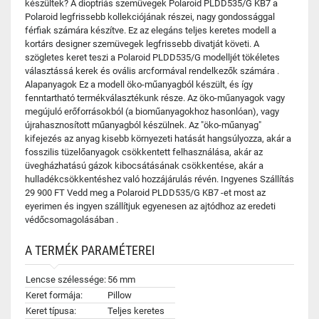
készültek? A dioptriás szemüvegek Polaroid PLDD535/G KB7 a
Polaroid legfrissebb kollekciójának részei, nagy gondossággal
férfiak számára készítve. Ez az elegáns teljes keretes modell a
kortárs designer szemüvegek legfrissebb divatját követi. A
szögletes keret teszi a Polaroid PLDD535/G modelljét tökéletes
választássá kerek és ovális arcformával rendelkezők számára .
Alapanyagok Ez a modell öko-műanyagból készült, és így
fenntartható termékválasztékunk része. Az öko-műanyagok vagy
megújuló erőforrásokból (a bioműanyagokhoz hasonlóan), vagy
újrahasznosított műanyagból készülnek. Az "öko-műanyag"
kifejezés az anyag kisebb környezeti hatását hangsúlyozza, akár a
fosszilis tüzelőanyagok csökkentett felhasználása, akár az
üvegházhatású gázok kibocsátásának csökkentése, akár a
hulladékcsökkentéshez való hozzájárulás révén. Ingyenes Szállítás
29 900 FT Vedd meg a Polaroid PLDD535/G KB7 -et most az
eyerimen és ingyen szállítjuk egyenesen az ajtódhoz az eredeti
védőcsomagolásában .
A TERMÉK PARAMÉTEREI
Lencse szélessége:
56 mm
Keret formája:
Pillow
Keret típusa:
Teljes keretes