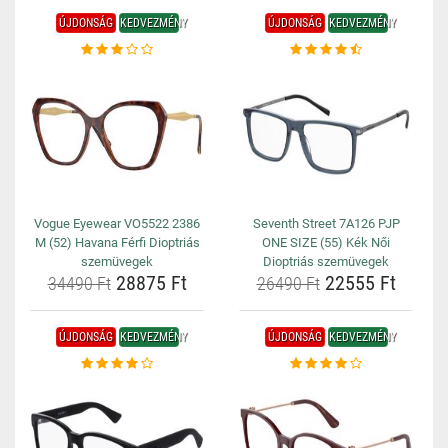
ÚJDONSÁG
KEDVEZMÉNY
ÚJDONSÁG
KEDVEZMÉNY
Vogue Eyewear VO5522 2386
Seventh Street 7A126 PJP
M (52) Havana Férfi Dioptriás
ONE SIZE (55) Kék Női
szemüvegek
Dioptriás szemüvegek
28875 Ft
22555 Ft
34490 Ft
26490 Ft
ÚJDONSÁG
KEDVEZMÉNY
ÚJDONSÁG
KEDVEZMÉNY