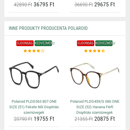
36795 Ft
29675 Ft
42890 Ft
36690 Ft
INNE PRODUKTY PRODUCENTA POLAROID
ÚJDONSÁG
KEDVEZMÉNY
ÚJDONSÁG
KEDVEZMÉNY
Polaroid PLDD563 807 ONE
Polaroid PLDD459/G 086 ONE
SIZE (51) Fekete Női Dioptriás
SIZE (52) Havana Férfi
szemüvegek
Dioptriás szemüvegek
19755 Ft
20875 Ft
20790 Ft
21355 Ft