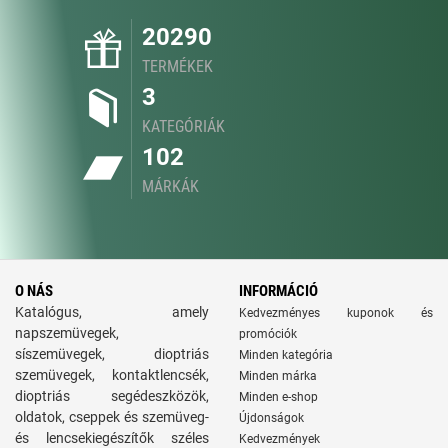
20290
TERMÉKEK
3
KATEGÓRIÁK
102
MÁRKÁK
O NÁS
INFORMÁCIÓ
Katalógus, amely
Kedvezményes kuponok és
napszemüvegek,
promóciók
síszemüvegek, dioptriás
Minden kategória
szemüvegek, kontaktlencsék,
Minden márka
dioptriás segédeszközök,
Minden e-shop
oldatok, cseppek és szemüveg-
Újdonságok
és lencsekiegészítők széles
Kedvezmények