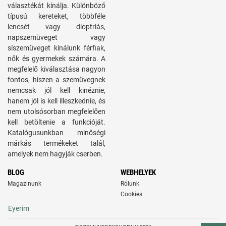
választékát kínálja. Különböző
típusú kereteket, többféle
lencsét vagy dioptriás,
napszemüveget vagy
síszemüveget kínálunk férfiak,
nők és gyermekek számára. A
megfelelő kiválasztása nagyon
fontos, hiszen a szemüvegnek
nemcsak jól kell kinéznie,
hanem jól is kell illeszkednie, és
nem utolsósorban megfelelően
kell betöltenie a funkcióját.
Katalógusunkban minőségi
márkás termékeket talál,
amelyek nem hagyják cserben.
BLOG
WEBHELYEK
Magazinunk
Rólunk
Cookies
Eyerim