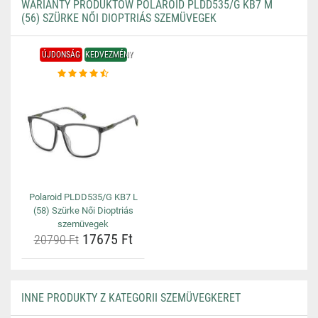
WARIANTY PRODUKTÓW POLAROID PLDD535/G KB7 M
(56) SZÜRKE NŐI DIOPTRIÁS SZEMÜVEGEK
ÚJDONSÁG
KEDVEZMÉNY
Polaroid PLDD535/G KB7 L
(58) Szürke Női Dioptriás
szemüvegek
17675 Ft
20790 Ft
INNE PRODUKTY Z KATEGORII SZEMÜVEGKERET