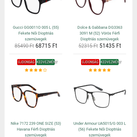
Gucci GG0011O 005 L (55)
Dolce & Gabbana DG3363
Fekete Női Dioptriás
3091 M (52) Vörös Férfi
szemüvegek
Dioptriás szemüvegek
68715 Ft
51435 Ft
85490 Ft
52315 Ft
ÚJDONSÁG
KEDVEZMÉNY
ÚJDONSÁG
KEDVEZMÉNY
Nike 7172 239 ONE SIZE (53)
Under Armour UA5015/G 003 L
Havana Férfi Dioptriás
(56) Fekete Női Dioptriás
szemüvegek
szemüvegek