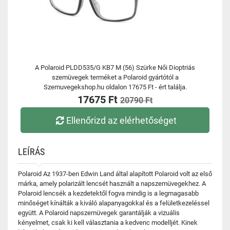
A Polaroid PLDD535/G KB7 M (56) Szürke Női Dioptriás
szemüvegek terméket a Polaroid gyártótól a
Szemuvegekshop.hu oldalon 17675 Ft - ért találja.
17675 Ft
20790 Ft
Ellenőrizd az elérhetőséget
LEÍRÁS
Polaroid Az 1937-ben Edwin Land által alapított Polaroid volt az első
márka, amely polarizált lencsét használt a napszemüvegekhez. A
Polaroid lencsék a kezdetektől fogva mindig is a legmagasabb
minőséget kínálták a kiváló alapanyagokkal és a felületkezeléssel
együtt. A Polaroid napszemüvegek garantálják a vizuális
kényelmet, csak ki kell választania a kedvenc modelljét. Kinek