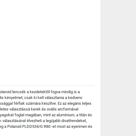
olaroid lencsék a kezdetektől fogva mindig is a
is kényelmet, csak ki kell választania a kedvenc
sággal férfiak számára készítve. Ez az elegáns teljes
életes választássá kerek és ovális arcformával
agokat foglal magában, mint az alumínium, a titán és
választásával élvezheti a legújabb divattrendeket,
meg a Polaroid PLDD534/G R80 -et most az eyerimen és