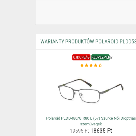
WARIANTY PRODUKTÓW POLAROID PLDD534
ÚJDONSÁG
KEDVEZMÉNY
Polaroid PLDD480/G R80 L (57) Szürke Női Dioptriás
szemüvegek
18635 Ft
19595 Ft