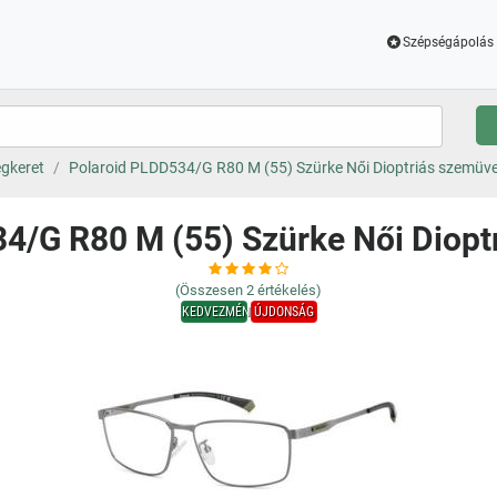
Szépségápolás 
gkeret
Polaroid PLDD534/G R80 M (55) Szürke Női Dioptriás szemüv
4/G R80 M (55) Szürke Női Diop
(Összesen
2
értékelés)
KEDVEZMÉNY
ÚJDONSÁG