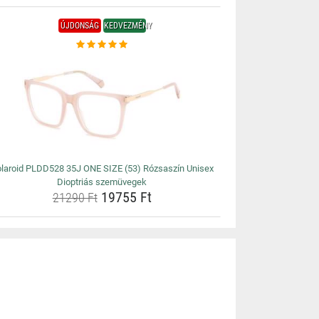
ÚJDONSÁG
KEDVEZMÉNY
laroid PLDD528 35J ONE SIZE (53) Rózsaszín Unisex
Dioptriás szemüvegek
19755 Ft
21290 Ft