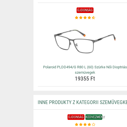
ÚJDONSÁG
Polaroid PLDD494/G R80 L (60) Szürke Női Dioptriás
szemüvegek
19355 Ft
INNE PRODUKTY Z KATEGORII SZEMÜVEGK
ÚJDONSÁG
KEDVEZMÉNY