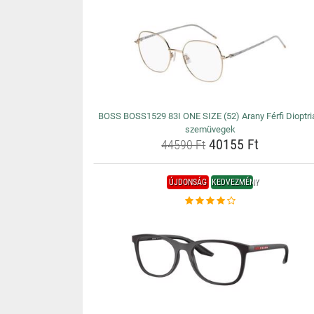
BOSS BOSS1529 83I ONE SIZE (52) Arany Férfi Dioptri
szemüvegek
40155 Ft
44590 Ft
ÚJDONSÁG
KEDVEZMÉNY