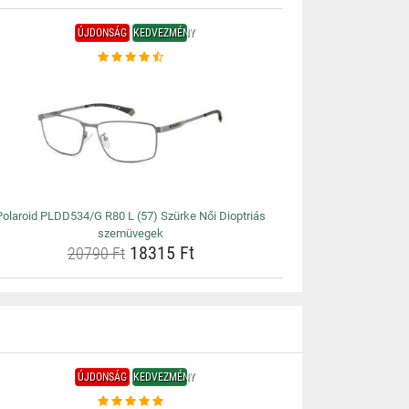
ÚJDONSÁG
KEDVEZMÉNY
Polaroid PLDD534/G R80 L (57) Szürke Női Dioptriás
szemüvegek
18315 Ft
20790 Ft
ÚJDONSÁG
KEDVEZMÉNY