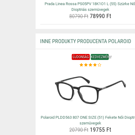
Prada Linea Rossa PS05PV 18K1O1 L (55) Szürke Nő
Dioptriás szemüvegek
78990 Ft
80790 Ft
INNE PRODUKTY PRODUCENTA POLAROID
ÚJDONSÁG
KEDVEZMÉNY
Polaroid PLDD563 807 ONE SIZE (51) Fekete Női Dioptr
szemüvegek
19755 Ft
20790 Ft