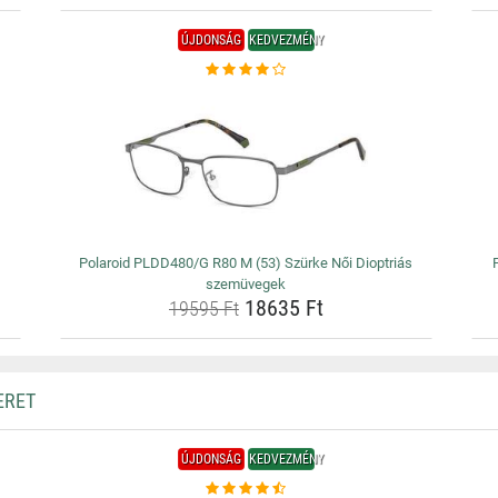
ÚJDONSÁG
KEDVEZMÉNY
Polaroid PLDD480/G R80 M (53) Szürke Női Dioptriás
szemüvegek
18635 Ft
19595 Ft
ERET
ÚJDONSÁG
KEDVEZMÉNY