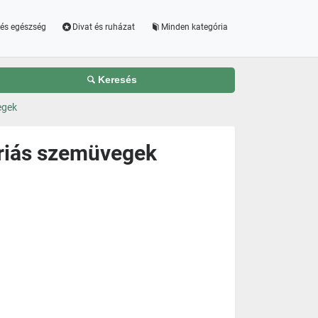
és egészség
Divat és ruházat
Minden kategória
Keresés
egek
triás szemüvegek