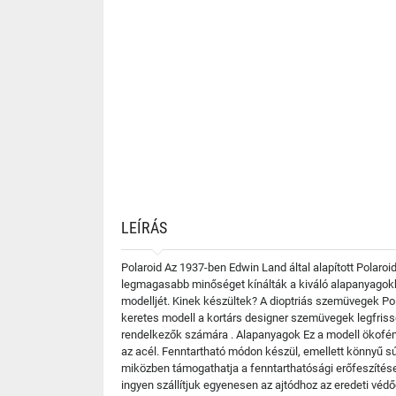
LEÍRÁS
Polaroid Az 1937-ben Edwin Land által alapított Polaroi
legmagasabb minőséget kínálták a kiváló alapanyagokka
modelljét. Kinek készültek? A dioptriás szemüvegek Po
keretes modell a kortárs designer szemüvegek legfrisse
rendelkezők számára . Alapanyagok Ez a modell ökofémb
az acél. Fenntartható módon készül, emellett könnyű s
miközben támogathatja a fenntarthatósági erőfeszítés
ingyen szállítjuk egyenesen az ajtódhoz az eredeti vé