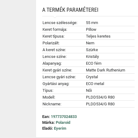
A TERMÉK PARAMÉTEREI
Lencse szélessége:
55 mm
Keret formája:
Pillow
Keret típusa:
Teljes keretes
Polarizált:
Nem
A keret színe:
Szürke
Lencse színe:
Kristály
Alapanyag:
ECO fém
Keret gyári színe:
Matte Dark Ruthenium
Lencse gyári színe:
Crystal
Gyártási anyag:
ECO metal
Típus:
Női
Modell:
PLDD534/G R80
Nickname:
PLDD534/G R80
Ean:
197737024833
Márka:
Polaroid
Eladó:
Eyerim