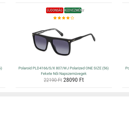
ÚJDONSÁG
KEDVEZMÉNY
6)
Polaroid PLD4166/S/X 807/WJ Polarized ONE SIZE (56)
Po
Fekete Női Napszemüvegek
28090 Ft
22190 Ft