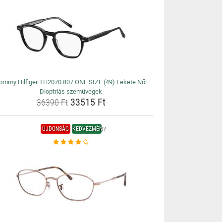
ommy Hilfiger TH2070 807 ONE SIZE (49) Fekete Női
Dioptriás szemüvegek
33515 Ft
36390 Ft
ÚJDONSÁG
KEDVEZMÉNY