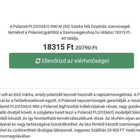
A Polaroid PLDD534/G R80 M (55) Szürke Női Dioptriás szemüvegek
terméket a Polaroid gyártótól a Szemuvegekshop.hu oldalon 18315 Ft -
ért találja.
18315 Ft
20790 Ft
Ellenőrizd az elérhetőséget
d volt az első márka, amely polarizált lencsét használt a napszemüvegekhez. A P
l és a felületkezeléssel együtt. A Polaroid napszemüvegek garantálják a vizuál
laroid PLDD534/G R80 a Polaroid legfrissebb kollekciójának részei, nagy gondos
bb divatját követi. A szögletes keret teszi a Polaroid PLDD534/G modelljét tök
ől készült, és így fenntartható termékválasztékunk része. Az ökofém olyan any
úlyával és nagy tartósságával büszkélkedhet. Az öko fémből készült szemüvegek 
eket és csökkentheti ökológiai lábnyomát. Ingyenes Szállítás 29 900 FT Vedd 
dőcsomagolásában .