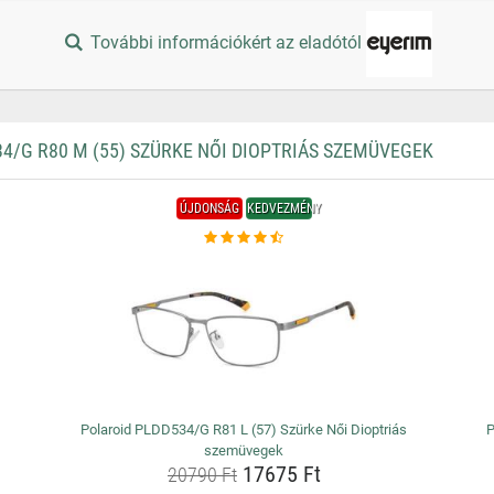
További információkért az eladótól
/G R80 M (55) SZÜRKE NŐI DIOPTRIÁS SZEMÜVEGEK
ÚJDONSÁG
KEDVEZMÉNY
Polaroid PLDD534/G R81 L (57) Szürke Női Dioptriás
P
szemüvegek
17675 Ft
20790 Ft