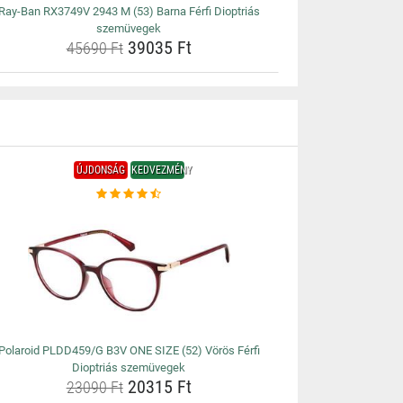
Ray-Ban RX3749V 2943 M (53) Barna Férfi Dioptriás
szemüvegek
39035 Ft
45690 Ft
ÚJDONSÁG
KEDVEZMÉNY
Polaroid PLDD459/G B3V ONE SIZE (52) Vörös Férfi
Dioptriás szemüvegek
20315 Ft
23090 Ft