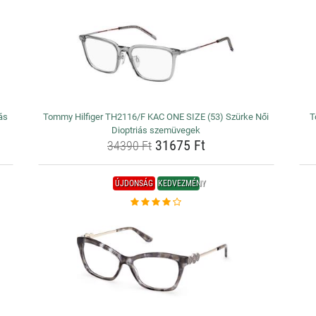
ás
Tommy Hilfiger TH2116/F KAC ONE SIZE (53) Szürke Női
T
Dioptriás szemüvegek
31675 Ft
34390 Ft
ÚJDONSÁG
KEDVEZMÉNY