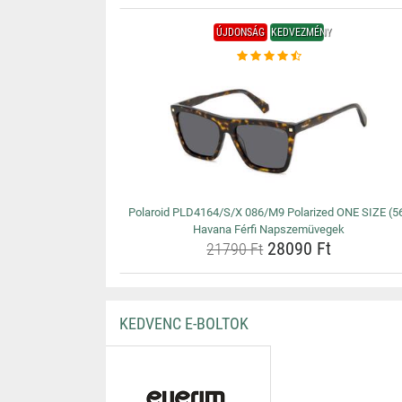
ÚJDONSÁG
KEDVEZMÉNY
Polaroid PLD4164/S/X 086/M9 Polarized ONE SIZE (5
Havana Férfi Napszemüvegek
28090 Ft
21790 Ft
KEDVENC E-BOLTOK