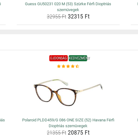
i
Guess GU50231 020 M (53) Szürke Férfi Dioptriás
szemüvegek
32315 Ft
32955 Ft
ÚJDONSÁG
KEDVEZMÉNY
iás
Polaroid PLDD459/G 086 ONE SIZE (52) Havana Férfi
Dioptriás szemüvegek
20875 Ft
21355 Ft