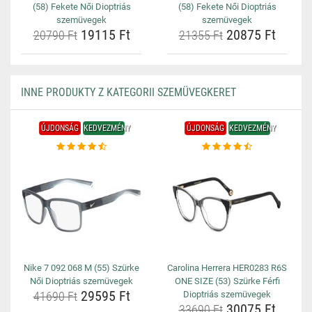
(58) Fekete Női Dioptriás
(58) Fekete Női Dioptriás
szemüvegek
szemüvegek
19115 Ft
20875 Ft
20790 Ft
21355 Ft
INNE PRODUKTY Z KATEGORII SZEMÜVEGKERET
ÚJDONSÁG
KEDVEZMÉNY
ÚJDONSÁG
KEDVEZMÉNY
Nike 7 092 068 M (55) Szürke
Carolina Herrera HER0283 R6S
Női Dioptriás szemüvegek
ONE SIZE (53) Szürke Férfi
29595 Ft
41690 Ft
Dioptriás szemüvegek
30075 Ft
33690 Ft