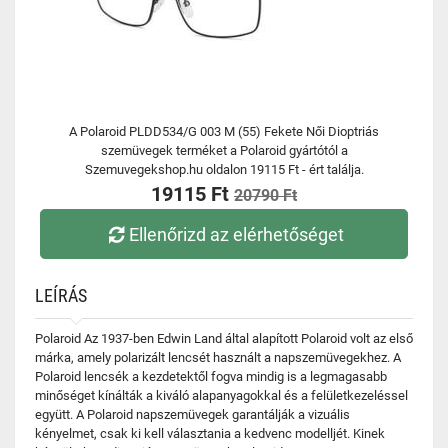
A Polaroid PLDD534/G 003 M (55) Fekete Női Dioptriás
szemüvegek terméket a Polaroid gyártótól a
Szemuvegekshop.hu oldalon 19115 Ft - ért találja.
19115 Ft
20790 Ft
Ellenőrizd az elérhetőséget
LEÍRÁS
Polaroid Az 1937-ben Edwin Land által alapított Polaroid volt az első
márka, amely polarizált lencsét használt a napszemüvegekhez. A
Polaroid lencsék a kezdetektől fogva mindig is a legmagasabb
minőséget kínálták a kiváló alapanyagokkal és a felületkezeléssel
együtt. A Polaroid napszemüvegek garantálják a vizuális
kényelmet, csak ki kell választania a kedvenc modelljét. Kinek