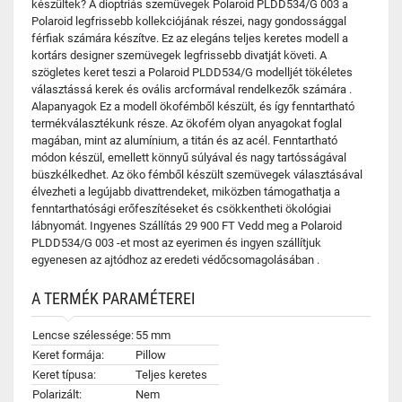
készültek? A dioptriás szemüvegek Polaroid PLDD534/G 003 a
Polaroid legfrissebb kollekciójának részei, nagy gondossággal
férfiak számára készítve. Ez az elegáns teljes keretes modell a
kortárs designer szemüvegek legfrissebb divatját követi. A
szögletes keret teszi a Polaroid PLDD534/G modelljét tökéletes
választássá kerek és ovális arcformával rendelkezők számára .
Alapanyagok Ez a modell ökofémből készült, és így fenntartható
termékválasztékunk része. Az ökofém olyan anyagokat foglal
magában, mint az alumínium, a titán és az acél. Fenntartható
módon készül, emellett könnyű súlyával és nagy tartósságával
büszkélkedhet. Az öko fémből készült szemüvegek választásával
élvezheti a legújabb divattrendeket, miközben támogathatja a
fenntarthatósági erőfeszítéseket és csökkentheti ökológiai
lábnyomát. Ingyenes Szállítás 29 900 FT Vedd meg a Polaroid
PLDD534/G 003 -et most az eyerimen és ingyen szállítjuk
egyenesen az ajtódhoz az eredeti védőcsomagolásában .
A TERMÉK PARAMÉTEREI
Lencse szélessége:
55 mm
Keret formája:
Pillow
Keret típusa:
Teljes keretes
Polarizált:
Nem