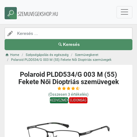
SZEMUVEGEKSHOP.HU
Keresés
Home
Szépségápolás és egészség
Szemüvegkeret
Polaroid PLDD534/G 003 M (55) Fekete Női Dioptriás szemüvegek
Polaroid PLDD534/G 003 M (55)
Fekete Női Dioptriás szemüvegek
(Összesen
3
értékelés)
KEDVEZMÉNY
ÚJDONSÁG