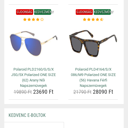
ÚJDONSÁG
KEDVEZMÉNY
ÚJDONSÁG
KEDVEZMÉNY
Polaroid PLD2160/G/S/X
Polaroid PLD4164/S/X
J5G/5X Polarized ONE SIZE
086/M9 Polarized ONE SIZE
(62) Arany Női
(56) Havana Férfi
Napszemüvegek
Napszemüvegek
23690 Ft
28090 Ft
19890 Ft
21790 Ft
KEDVENC E-BOLTOK