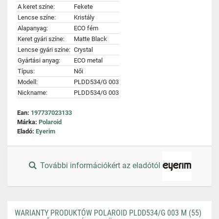
A keret színe:
Fekete
Lencse színe:
Kristály
Alapanyag:
ECO fém
Keret gyári színe:
Matte Black
Lencse gyári színe:
Crystal
Gyártási anyag:
ECO metal
Típus:
Női
Modell:
PLDD534/G 003
Nickname:
PLDD534/G 003
Ean:
197737023133
Márka:
Polaroid
Eladó:
Eyerim
További információkért az eladótól
WARIANTY PRODUKTÓW POLAROID PLDD534/G 003 M (55)