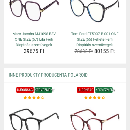
Marc Jacobs MJ1098 B3V
Tom Ford FT5907-B 001 ONE
ONE SIZE (57) Lila Férfi
SIZE (55) Fekete Férfi
Dioptriás szemüvegek
Dioptriás szemüvegek
39675 Ft
80155 Ft
78635 Ft
INNE PRODUKTY PRODUCENTA POLAROID
ÚJDONSÁG
KEDVEZMÉNY
ÚJDONSÁG
KEDVEZMÉNY