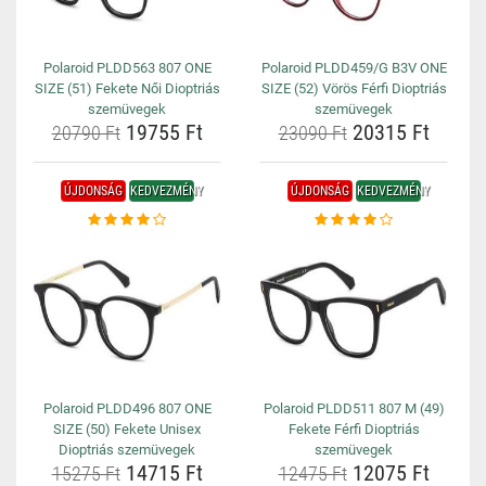
Polaroid PLDD563 807 ONE
Polaroid PLDD459/G B3V ONE
SIZE (51) Fekete Női Dioptriás
SIZE (52) Vörös Férfi Dioptriás
szemüvegek
szemüvegek
19755 Ft
20315 Ft
20790 Ft
23090 Ft
ÚJDONSÁG
KEDVEZMÉNY
ÚJDONSÁG
KEDVEZMÉNY
Polaroid PLDD496 807 ONE
Polaroid PLDD511 807 M (49)
SIZE (50) Fekete Unisex
Fekete Férfi Dioptriás
Dioptriás szemüvegek
szemüvegek
14715 Ft
12075 Ft
15275 Ft
12475 Ft