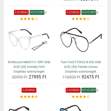
ÚJDONSÁG
KEDVEZMÉNY
ÚJDONSÁG
KEDVEZMÉNY
M Missoni MMI0121 SRP ONE
Tom Ford FT5623-B 002 ONE
SIZE (53) Kristály Férfi
SIZE (54) Fekete Unisex
Dioptriás szemüvegek
Dioptriás szemüvegek
27995 Ft
92475 Ft
30990 Ft
116000 Ft
ÚJDONSÁG
ÚJDONSÁG
KEDVEZMÉNY