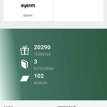
Eyerim
20290
TERMÉKEK
3
KATEGÓRIÁK
102
MÁRKÁK