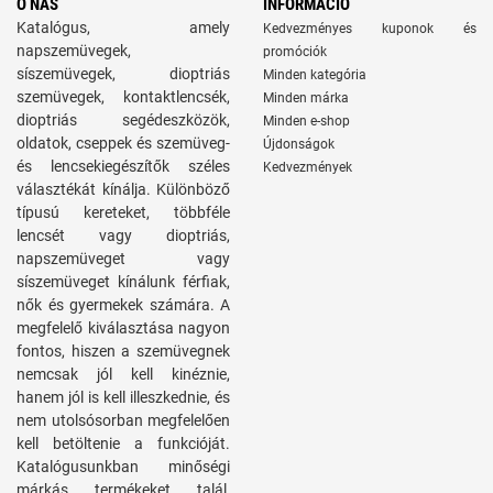
O NÁS
INFORMÁCIÓ
Katalógus, amely
Kedvezményes kuponok és
napszemüvegek,
promóciók
síszemüvegek, dioptriás
Minden kategória
szemüvegek, kontaktlencsék,
Minden márka
dioptriás segédeszközök,
Minden e-shop
oldatok, cseppek és szemüveg-
Újdonságok
és lencsekiegészítők széles
Kedvezmények
választékát kínálja. Különböző
típusú kereteket, többféle
lencsét vagy dioptriás,
napszemüveget vagy
síszemüveget kínálunk férfiak,
nők és gyermekek számára. A
megfelelő kiválasztása nagyon
fontos, hiszen a szemüvegnek
nemcsak jól kell kinéznie,
hanem jól is kell illeszkednie, és
nem utolsósorban megfelelően
kell betöltenie a funkcióját.
Katalógusunkban minőségi
márkás termékeket talál,