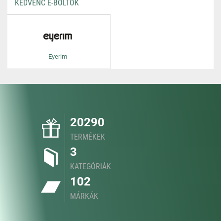
KEDVENC E-BOLTOK
Eyerim
20290
TERMÉKEK
3
KATEGÓRIÁK
102
MÁRKÁK