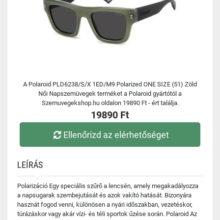
A Polaroid PLD6238/S/X 1ED/M9 Polarized ONE SIZE (51) Zöld
Női Napszemüvegek terméket a Polaroid gyártótól a
Szemuvegekshop.hu oldalon 19890 Ft - ért találja.
19890 Ft
Ellenőrizd az elérhetőséget
LEÍRÁS
Polarizáció Egy speciális szűrő a lencsén, amely megakadályozza
a napsugarak szembejutását és azok vakító hatását. Bizonyára
hasznát fogod venni, különösen a nyári időszakban, vezetéskor,
túrázáskor vagy akár vízi- és téli sportok űzése során. Polaroid Az