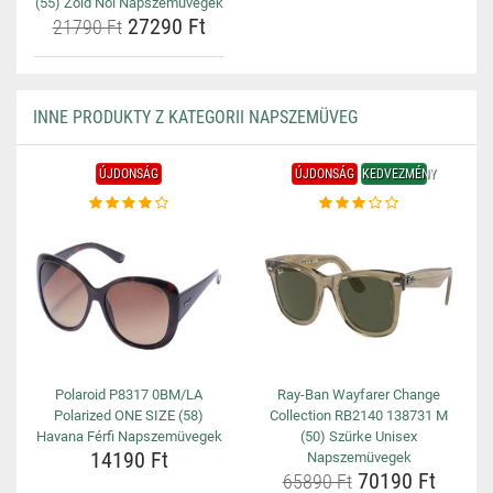
(55) Zöld Női Napszemüvegek
27290 Ft
21790 Ft
INNE PRODUKTY Z KATEGORII NAPSZEMÜVEG
ÚJDONSÁG
ÚJDONSÁG
KEDVEZMÉNY
Polaroid P8317 0BM/LA
Ray-Ban Wayfarer Change
Polarized ONE SIZE (58)
Collection RB2140 138731 M
Havana Férfi Napszemüvegek
(50) Szürke Unisex
14190 Ft
Napszemüvegek
70190 Ft
65890 Ft