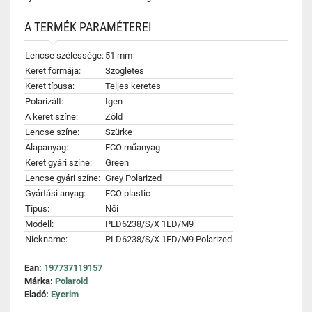
A TERMÉK PARAMÉTEREI
Lencse szélessége:
51 mm
Keret formája:
Szogletes
Keret típusa:
Teljes keretes
Polarizált:
Igen
A keret színe:
Zöld
Lencse színe:
Szürke
Alapanyag:
ECO műanyag
Keret gyári színe:
Green
Lencse gyári színe:
Grey Polarized
Gyártási anyag:
ECO plastic
Típus:
Női
Modell:
PLD6238/S/X 1ED/M9
Nickname:
PLD6238/S/X 1ED/M9 Polarized
Ean:
197737119157
Márka:
Polaroid
Eladó:
Eyerim