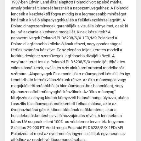
1937-ben Edwin Land által alapított Polaroid volt az első márka,
amely polarizált lencsét használt a napszemüvegekhez. A Polaroid
lencsék a kezdetektől fogva mindig is a legmagasabb minőséget
kínálták a kiváló alapanyagokkal és a felületkezeléssel együtt. A
Polaroid napszemüvegek garantálják a vizuális kényelmet, csak ki
kell választania a kedvenc modelljét. Kinek készültek? A
napszemüvegek Polaroid PLD6238/S/X 1ED/M9 Polarized a
Polaroid legfrissebb kollekciójának részei, nagy gondossággal
férfiak számára készítve. Ez az elegáns teljes keretes modell a
kortárs designer szemüvegek legfrissebb divatját követi. A
wayfarer keret teszi a Polaroid PLD6238/S/X modelljét tökéletes
választássá kerek, ovális és szív alakú arcformával rendelkezők
számára . Alapanyagok Ez a modell öko-műanyagból készült, és így
fenntartható termékválasztékunk része. Az öko-műanyagok vagy
megújuló erőforrásokból (a bioműanyagokhoz hasonlóan), vagy
újrahasznosított műanyagból készülnek. Az "öko-műanyag"
kifejezés az anyag kisebb környezeti hatását hangsúlyozza, akár a
fosszilis tüzelőanyagok csökkentett felhasználása, akár az
üvegházhatású gázok kibocsátásának csökkentése, akár a
hulladékcsökkentéshez való hozzájárulás révén. A lencséket a
káros UV sugarak elleni 100%-os védelemre tervezték. Ingyenes
Szállítás 29 900 FT Vedd meg a Polaroid PLD6238/S/X 1ED/M9
Polarized -et most az eyerimen és ingyen szállítjuk egyenesen az
ajtódhoz az eredeti védőcsomagolásában .