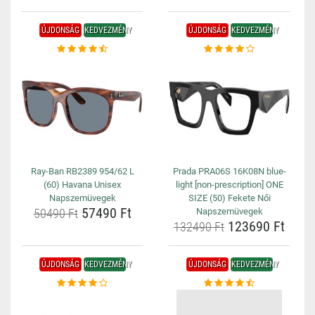
ÚJDONSÁG
KEDVEZMÉNY
ÚJDONSÁG
KEDVEZMÉNY
Ray-Ban RB2389 954/62 L
Prada PRA06S 16K08N blue-
(60) Havana Unisex
light [non-prescription] ONE
Napszemüvegek
SIZE (50) Fekete Női
57490 Ft
50490 Ft
Napszemüvegek
123690 Ft
132490 Ft
ÚJDONSÁG
KEDVEZMÉNY
ÚJDONSÁG
KEDVEZMÉNY