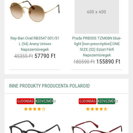
Ray-Ban Oval RB3547 001/51
Prada PRB50S TZM08N blue-
L (54) Arany Unisex
light [non-prescription] ONE
Napszemüvegek
SIZE (52) Ezüst Férfi
57790 Ft
45355 Ft
Napszemüvegek
155890 Ft
180590 Ft
INNE PRODUKTY PRODUCENTA POLAROID
ÚJDONSÁG
KEDVEZMÉNY
ÚJDONSÁG
KEDVEZMÉNY