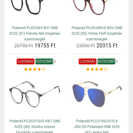
Polaroid PLDD563 807 ONE
Polaroid PLDD459/G B3V ONE
SIZE (51) Fekete Női Dioptriás
SIZE (52) Vörös Férfi Dioptriás
szemüvegek
szemüvegek
19755 Ft
20315 Ft
20790 Ft
23090 Ft
ÚJDONSÁG
KEDVEZMÉNY
ÚJDONSÁG
KEDVEZMÉNY
Polaroid PLDD510/G KB7 ONE
Polaroid PLD2160/G/S/X
SIZE (49) Szürke Unisex
J5G/5X Polarized ONE SIZE
Dioptriás szemüvegek
(62) Arany Női