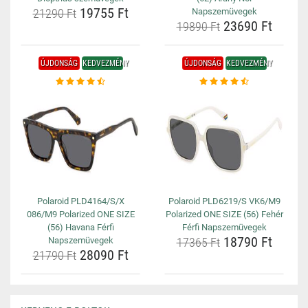
19755 Ft
21290 Ft
Napszemüvegek
23690 Ft
19890 Ft
ÚJDONSÁG
KEDVEZMÉNY
ÚJDONSÁG
KEDVEZMÉNY
Polaroid PLD4164/S/X
Polaroid PLD6219/S VK6/M9
086/M9 Polarized ONE SIZE
Polarized ONE SIZE (56) Fehér
(56) Havana Férfi
Férfi Napszemüvegek
18790 Ft
Napszemüvegek
17365 Ft
28090 Ft
21790 Ft