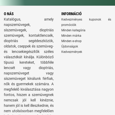
O NÁS
INFORMÁCIÓ
Katalógus, amely
Kedvezményes kuponok és
napszemüvegek,
promóciók
síszemüvegek, dioptriás
Minden kategória
szemüvegek, kontaktlencsék,
Minden márka
dioptriás segédeszközök,
Minden e-shop
oldatok, cseppek és szemüveg-
Újdonságok
és lencsekiegészítők széles
Kedvezmények
választékát kínálja. Különböző
típusú kereteket, többféle
lencsét vagy dioptriás,
napszemüveget vagy
síszemüveget kínálunk férfiak,
nők és gyermekek számára. A
megfelelő kiválasztása nagyon
fontos, hiszen a szemüvegnek
nemcsak jól kell kinéznie,
hanem jól is kell illeszkednie, és
nem utolsósorban megfelelően