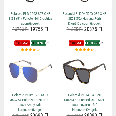
Polaroid PLDD563 807 ONE
Polaroid PLDD459/G 086 ONE
SIZE (51) Fekete Női Dioptriás
SIZE (52) Havana Férfi
szemüvegek
Dioptriás szemüvegek
19755 Ft
20875 Ft
20790 Ft
21355 Ft
ÚJDONSÁG
KEDVEZMÉNY
ÚJDONSÁG
KEDVEZMÉNY
Polaroid PLD2160/G/S/X
Polaroid PLD4164/S/X
J5G/5X Polarized ONE SIZE
086/M9 Polarized ONE SIZE
(62) Arany Női
(56) Havana Férfi
Napszemüvegek
Napszemüvegek
23690 Ft
28090 Ft
19890 Ft
21790 Ft