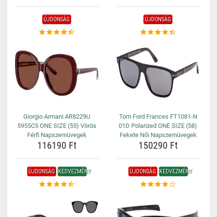
ÚJDONSÁG
ÚJDONSÁG
Giorgio Armani AR8229U
Tom Ford Frances FT1081-N
5955C5 ONE SIZE (55) Vörös
01D Polarized ONE SIZE (58)
Férfi Napszemüvegek
Fekete Női Napszemüvegek
116190 Ft
150290 Ft
ÚJDONSÁG
KEDVEZMÉNY
ÚJDONSÁG
KEDVEZMÉNY