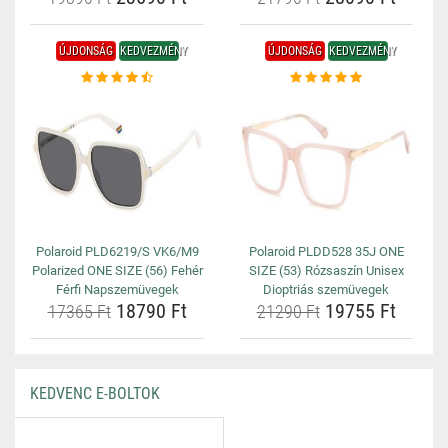
ÚJDONSÁG
KEDVEZMÉNY
ÚJDONSÁG
KEDVEZMÉNY
Polaroid PLD6219/S VK6/M9
Polaroid PLDD528 35J ONE
Polarized ONE SIZE (56) Fehér
SIZE (53) Rózsaszín Unisex
Férfi Napszemüvegek
Dioptriás szemüvegek
18790 Ft
19755 Ft
17365 Ft
21290 Ft
KEDVENC E-BOLTOK