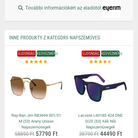
További információkért az eladótól
INNE PRODUKTY Z KATEGORII NAPSZEMÜVEG
ÚJDONSÁG
KEDVEZMÉNY
ÚJDONSÁG
KEDVEZMÉNY
Ray-Ban Jim RB3694 001/51
Lacoste L6018S 424 ONE
M (53) Arany Unisex
SIZE (53) Kék Női
Napszemüvegek
Napszemüvegek
57790 Ft
44490 Ft
58890 Ft
38790 Ft