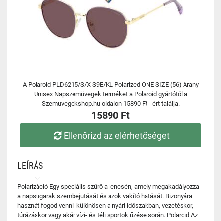
A Polaroid PLD6215/S/X S9E/KL Polarized ONE SIZE (56) Arany
Unisex Napszemüvegek terméket a Polaroid gyártótól a
Szemuvegekshop.hu oldalon 15890 Ft - ért találja.
15890 Ft
Ellenőrizd az elérhetőséget
LEÍRÁS
Polarizáció Egy speciális szűrő a lencsén, amely megakadályozza
a napsugarak szembejutását és azok vakító hatását. Bizonyára
hasznát fogod venni, különösen a nyári időszakban, vezetéskor,
túrázáskor vagy akár vízi- és téli sportok űzése során. Polaroid Az