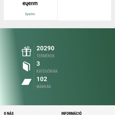
Eyerim
20290
TERMÉKEK
3
KATEGÓRIÁK
102
MÁRKÁK
O NÁS
INFORMÁCIÓ