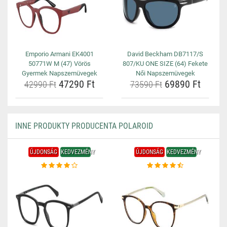
Emporio Armani EK4001
David Beckham DB7117/S
50771W M (47) Vörös
807/KU ONE SIZE (64) Fekete
Gyermek Napszemüvegek
Női Napszemüvegek
47290 Ft
69890 Ft
42990 Ft
73590 Ft
INNE PRODUKTY PRODUCENTA POLAROID
ÚJDONSÁG
KEDVEZMÉNY
ÚJDONSÁG
KEDVEZMÉNY