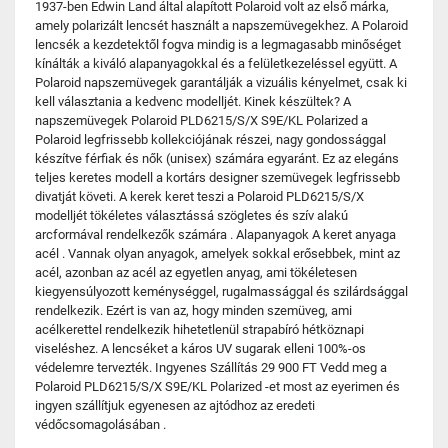
1937-ben Edwin Land által alapított Polaroid volt az első márka,
amely polarizált lencsét használt a napszemüvegekhez. A Polaroid
lencsék a kezdetektől fogva mindig is a legmagasabb minőséget
kínálták a kiváló alapanyagokkal és a felületkezeléssel együtt. A
Polaroid napszemüvegek garantálják a vizuális kényelmet, csak ki
kell választania a kedvenc modelljét. Kinek készültek? A
napszemüvegek Polaroid PLD6215/S/X S9E/KL Polarized a
Polaroid legfrissebb kollekciójának részei, nagy gondossággal
készítve férfiak és nők (unisex) számára egyaránt. Ez az elegáns
teljes keretes modell a kortárs designer szemüvegek legfrissebb
divatját követi. A kerek keret teszi a Polaroid PLD6215/S/X
modelljét tökéletes választássá szögletes és szív alakú
arcformával rendelkezők számára . Alapanyagok A keret anyaga
acél . Vannak olyan anyagok, amelyek sokkal erősebbek, mint az
acél, azonban az acél az egyetlen anyag, ami tökéletesen
kiegyensúlyozott keménységgel, rugalmassággal és szilárdsággal
rendelkezik. Ezért is van az, hogy minden szemüveg, ami
acélkerettel rendelkezik hihetetlenül strapabíró hétköznapi
viseléshez. A lencséket a káros UV sugarak elleni 100%-os
védelemre tervezték. Ingyenes Szállítás 29 900 FT Vedd meg a
Polaroid PLD6215/S/X S9E/KL Polarized -et most az eyerimen és
ingyen szállítjuk egyenesen az ajtódhoz az eredeti
védőcsomagolásában .