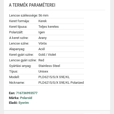
A TERMÉK PARAMÉTEREI
Lencse szélessége:
56 mm
Keret formája:
Kerek
Keret típusa:
Teljes keretes
Polarizált:
Igen
A keret színe:
Arany
Lencse színe:
Vörös
Alapanyag:
Acél
Keret gyári színe:
Gold / Violet
Lencse gyári színe:
Red
Gyártási anyag:
Stainless Steel
Típus:
Unisex
Modell:
PLD6215/S/X S9E/KL
Nickname:
PLD6215/S/X S9E/KL Polarized
Ean:
716736993577
Márka:
Polaroid
Eladó:
Eyerim