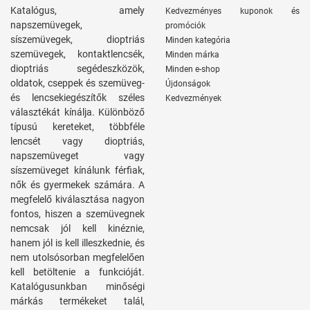
Katalógus, amely
Kedvezményes kuponok és
napszemüvegek,
promóciók
síszemüvegek, dioptriás
Minden kategória
szemüvegek, kontaktlencsék,
Minden márka
dioptriás segédeszközök,
Minden e-shop
oldatok, cseppek és szemüveg-
Újdonságok
és lencsekiegészítők széles
Kedvezmények
választékát kínálja. Különböző
típusú kereteket, többféle
lencsét vagy dioptriás,
napszemüveget vagy
síszemüveget kínálunk férfiak,
nők és gyermekek számára. A
megfelelő kiválasztása nagyon
fontos, hiszen a szemüvegnek
nemcsak jól kell kinéznie,
hanem jól is kell illeszkednie, és
nem utolsósorban megfelelően
kell betöltenie a funkcióját.
Katalógusunkban minőségi
márkás termékeket talál,