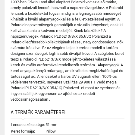
1937-ben Edwin Land által alapított Polaroid volt az első márka,
amely polarizált lencsét használt a napszemüvegekhez. A Polaroid
lencsék a kezdetektől fogva mindig is a legmagasabb minőséget
kínálták a kiváló alapanyagokkal és a felületkezeléssel együtt. A
Polaroid napszemüvegek garantálják a vizuális kényelmet, csak ki
kell választania a kedvenc modelljét. Kinek készültek? A
napszemüvegek Polaroid PLD6213/S/X 35J/JQ Polarized a
Polaroid legfrissebb kollekciójának részei, nagy gondossággal nők
számára készítve. Ez az elegáns teljes keretes modell a kortárs
designer szemüvegek legfrissebb divatját követi. A szögletes keret
teszi a Polaroid PLD6213/S/X modelljét tökéletes választássá
kerek és ovális arcformával rendelkezők számára . Alapanyagok A
keret anyaga könnyű műanyag , ami kivételes megbízhatóságot és
tartósságot ad. A lencséket a káros UV sugarak elleni 100%-os
védelemre tervezték. Ingyenes Szállítás 29 900 FT Vedd meg a
Polaroid PLD6213/S/X 35J/JQ Polarized -et most az eyerimen és
ingyen szállítjuk egyenesen az ajtódhoz az eredeti
védőcsomagolásában .
A TERMÉK PARAMÉTEREI
Lencse szélessége:
51 mm
Keret formája:
Pillow