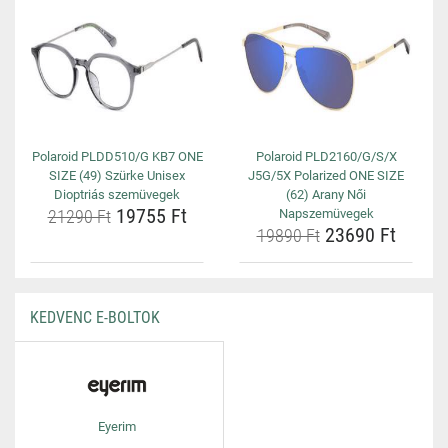
Polaroid PLDD510/G KB7 ONE
Polaroid PLD2160/G/S/X
SIZE (49) Szürke Unisex
J5G/5X Polarized ONE SIZE
Dioptriás szemüvegek
(62) Arany Női
19755 Ft
21290 Ft
Napszemüvegek
23690 Ft
19890 Ft
KEDVENC E-BOLTOK
Eyerim