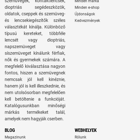
szemüvegek, kontaktlencsék,
Minden márka
dioptriás segédeszközök,
Minden e-shop
oldatok, cseppek és szemüveg-
Újdonságok
és lencsekiegészítők széles
Kedvezmények
választékát kínálja. Különböző
típusú kereteket, többféle
lencsét vagy dioptriás,
napszemüveget vagy
síszemüveget kínálunk férfiak,
nők és gyermekek számára. A
megfelelő kiválasztása nagyon
fontos, hiszen a szemüvegnek
nemcsak jól kell kinéznie,
hanem jól is kell illeszkednie, és
nem utolsósorban megfelelően
kell betöltenie a funkcióját.
Katalógusunkban minőségi
márkás termékeket talál,
amelyek nem hagyják cserben.
BLOG
WEBHELYEK
Magazinunk
Rólunk