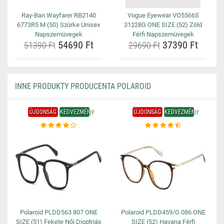
Ray-Ban Wayfarer RB2140
Vogue Eyewear VO5566S
6773R5 M (50) Szürke Unisex
31228G ONE SIZE (52) Zöld
Napszemüvegek
Férfi Napszemüvegek
54690 Ft
37390 Ft
51390 Ft
29690 Ft
INNE PRODUKTY PRODUCENTA POLAROID
ÚJDONSÁG
KEDVEZMÉNY
ÚJDONSÁG
KEDVEZMÉNY
Polaroid PLDD563 807 ONE
Polaroid PLDD459/G 086 ONE
SIZE (51) Fekete Női Dioptriás
SIZE (52) Havana Férfi