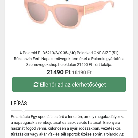
A Polaroid PLD6213/S/X 35J/JQ Polarized ONE SIZE (51)
Rózsaszín Férfi Napszemüvegek terméket a Polaroid gyártótól a
Szemuvegekshop.hu oldalon 21490 Ft - ért találja.
21490 Ft
18190 Ft
Ellenőrizd az elérhetőséget
LEÍRÁS
Polarizáció Egy speciális szűrő a lencsén, amely megakadályozza
a napsugarak szembejutását és azok vakító hatását. Bizonyára
hasznát fogod venni, különösen a nyári időszakban, vezetéskor,
túrázáskor vagy akár vízi- és téli sportok űzése során. Polaroid Az