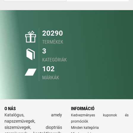
20290
TERMÉKEK
3
KATEGÓRIÁK
102
MÁRKÁK
O NÁS
INFORMÁCIÓ
Katalógus, amely
Kedvezményes kuponok és
napszemüvegek,
promóciók
síszemüvegek, dioptriás
Minden kategória