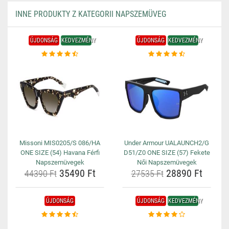
INNE PRODUKTY Z KATEGORII NAPSZEMÜVEG
ÚJDONSÁG
KEDVEZMÉNY
ÚJDONSÁG
KEDVEZMÉNY
Missoni MIS0205/S 086/HA
Under Armour UALAUNCH2/G
ONE SIZE (54) Havana Férfi
D51/Z0 ONE SIZE (57) Fekete
Napszemüvegek
Női Napszemüvegek
35490 Ft
28890 Ft
44390 Ft
27535 Ft
ÚJDONSÁG
ÚJDONSÁG
KEDVEZMÉNY