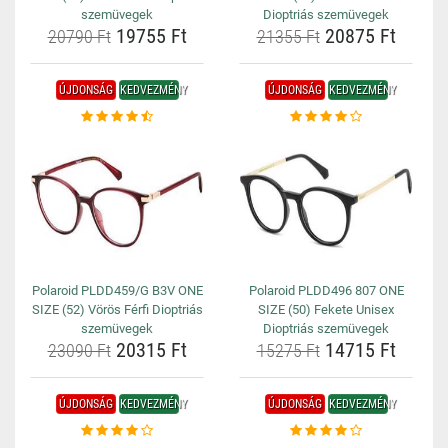
szemüvegek
Dioptriás szemüvegek
19755 Ft
20875 Ft
20790 Ft
21355 Ft
ÚJDONSÁG
KEDVEZMÉNY
ÚJDONSÁG
KEDVEZMÉNY
Polaroid PLDD459/G B3V ONE
Polaroid PLDD496 807 ONE
SIZE (52) Vörös Férfi Dioptriás
SIZE (50) Fekete Unisex
szemüvegek
Dioptriás szemüvegek
20315 Ft
14715 Ft
23090 Ft
15275 Ft
ÚJDONSÁG
KEDVEZMÉNY
ÚJDONSÁG
KEDVEZMÉNY