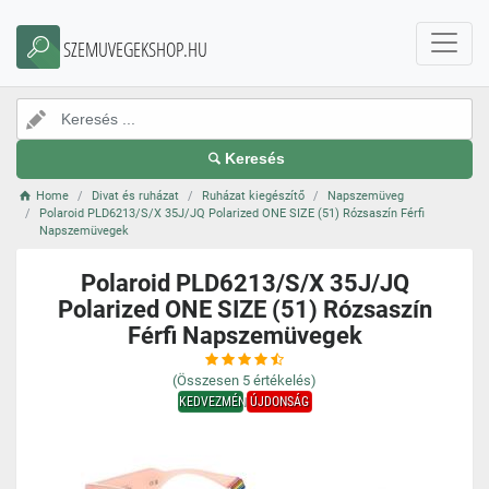
SZEMUVEGEKSHOP.HU
Keresés
Home
Divat és ruházat
Ruházat kiegészítő
Napszemüveg
Polaroid PLD6213/S/X 35J/JQ Polarized ONE SIZE (51) Rózsaszín Férfi
Napszemüvegek
Polaroid PLD6213/S/X 35J/JQ
Polarized ONE SIZE (51) Rózsaszín
Férfi Napszemüvegek
(Összesen
5
értékelés)
KEDVEZMÉNY
ÚJDONSÁG