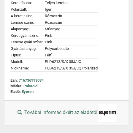
Keret típusa:
Teljes keretes
Polarizált:
Igen
A keret színe:
Rózsaszín
Lencse színe:
Rózsaszín
Alapanyag:
Műanyag
Keret gyári színe:
Pink
Lencse gyári színe:
Pink
Gyártási anyag:
Polycarbonate
Típus:
Férfi
Modell:
PLD6213/S/X 35J/JQ
Nickname:
PLD6213/S/X 35J/JQ Polarized
Ean:
716736993034
Márka:
Polaroid
Eladó:
Eyerim
További információkért az eladótól