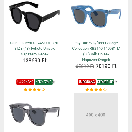
Saint Laurent SL746 001 ONE
Ray-Ban Wayfarer Change
SIZE (48) Fekete Unisex
Collection RB2140 1409B1 M
Napszemüvegek
(50) Kék Unisex
138690 Ft
Napszemüvegek
70190 Ft
65890 Ft
ÚJDONSÁG
KEDVEZMÉNY
ÚJDONSÁG
KEDVEZMÉNY