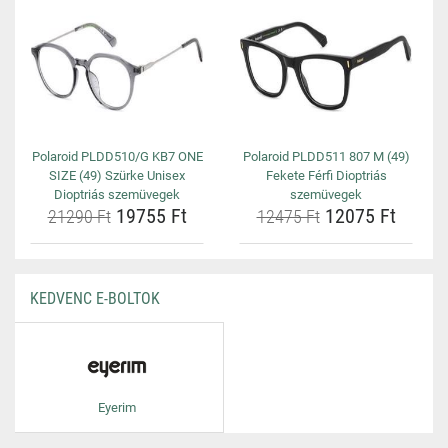
Polaroid PLDD510/G KB7 ONE
Polaroid PLDD511 807 M (49)
SIZE (49) Szürke Unisex
Fekete Férfi Dioptriás
Dioptriás szemüvegek
szemüvegek
19755 Ft
12075 Ft
21290 Ft
12475 Ft
KEDVENC E-BOLTOK
Eyerim