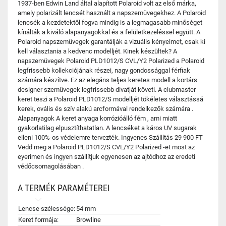
1937-ben Edwin Land által alapított Polaroid volt az első márka,
amely polarizált lencsét használt a napszemüvegekhez. A Polaroid
lencsék a kezdetektől fogva mindig is a legmagasabb minőséget
kínálták a kiváló alapanyagokkal és a felületkezeléssel együtt. A
Polaroid napszemüvegek garantálják a vizuális kényelmet, csak ki
kell választania a kedvenc modelljét. Kinek készültek? A
napszemüvegek Polaroid PLD1012/S CVL/Y2 Polarized a Polaroid
legfrissebb kollekciójának részei, nagy gondossággal férfiak
számára készítve. Ez az elegáns teljes keretes modell a kortárs
designer szemüvegek legfrissebb divatját követi. A clubmaster
keret teszi a Polaroid PLD1012/S modelljét tökéletes választássá
kerek, ovális és szív alakú arcformával rendelkezők számára .
Alapanyagok A keret anyaga korrózióálló fém , ami miatt
gyakorlatilag elpusztíthatatlan. A lencséket a káros UV sugarak
elleni 100%-os védelemre tervezték. Ingyenes Szállítás 29 900 FT
Vedd meg a Polaroid PLD1012/S CVL/Y2 Polarized -et most az
eyerimen és ingyen szállítjuk egyenesen az ajtódhoz az eredeti
védőcsomagolásában .
A TERMÉK PARAMÉTEREI
Lencse szélessége:
54 mm
Keret formája:
Browline