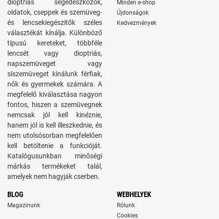
dioptriás segédeszközök,
Minden e-shop
oldatok, cseppek és szemüveg-
Újdonságok
és lencsekiegészítők széles
Kedvezmények
választékát kínálja. Különböző
típusú kereteket, többféle
lencsét vagy dioptriás,
napszemüveget vagy
síszemüveget kínálunk férfiak,
nők és gyermekek számára. A
megfelelő kiválasztása nagyon
fontos, hiszen a szemüvegnek
nemcsak jól kell kinéznie,
hanem jól is kell illeszkednie, és
nem utolsósorban megfelelően
kell betöltenie a funkcióját.
Katalógusunkban minőségi
márkás termékeket talál,
amelyek nem hagyják cserben.
BLOG
WEBHELYEK
Magazinunk
Rólunk
Cookies