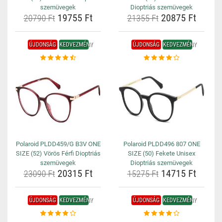
szemüvegek
Dioptriás szemüvegek
19755 Ft
20875 Ft
20790 Ft
21355 Ft
ÚJDONSÁG
KEDVEZMÉNY
ÚJDONSÁG
KEDVEZMÉNY
Polaroid PLDD459/G B3V ONE
Polaroid PLDD496 807 ONE
SIZE (52) Vörös Férfi Dioptriás
SIZE (50) Fekete Unisex
szemüvegek
Dioptriás szemüvegek
20315 Ft
14715 Ft
23090 Ft
15275 Ft
ÚJDONSÁG
KEDVEZMÉNY
ÚJDONSÁG
KEDVEZMÉNY