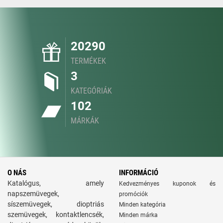
20290
TERMÉKEK
3
KATEGÓRIÁK
102
MÁRKÁK
O NÁS
INFORMÁCIÓ
Katalógus, amely
Kedvezményes kuponok és
napszemüvegek,
promóciók
síszemüvegek, dioptriás
Minden kategória
szemüvegek, kontaktlencsék,
Minden márka