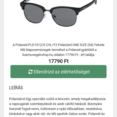
A Polaroid PLD1012/S CVL/Y2 Polarized ONE SIZE (54) Fekete
Női Napszemüvegek terméket a Polaroid gyártótól a
Szemuvegekshop.hu oldalon 17790 Ft - ért találja.
17790 Ft
Ellenőrizd az elérhetőséget
LEÍRÁS
Polarizáció Egy speciális szűrő a lencsén, amely megakadályozza
a napsugarak szembejutását és azok vakító hatását. Bizonyára
hasznát fogod venni, különösen a nyári időszakban, vezetéskor,
túrázáskor vagy akár vízi- és téli sportok űzése során. Polaroid Az