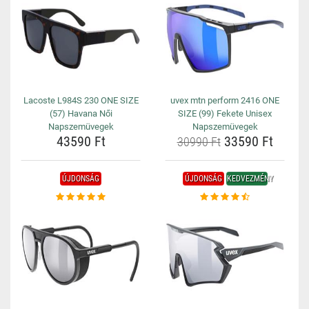
Lacoste L984S 230 ONE SIZE
uvex mtn perform 2416 ONE
(57) Havana Női
SIZE (99) Fekete Unisex
Napszemüvegek
Napszemüvegek
43590 Ft
33590 Ft
30990 Ft
ÚJDONSÁG
ÚJDONSÁG
KEDVEZMÉNY