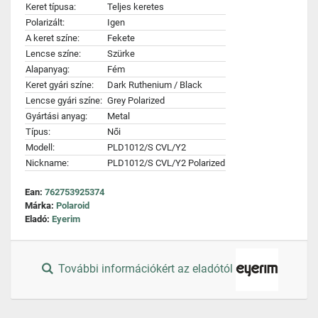
Keret típusa:
Teljes keretes
Polarizált:
Igen
A keret színe:
Fekete
Lencse színe:
Szürke
Alapanyag:
Fém
Keret gyári színe:
Dark Ruthenium / Black
Lencse gyári színe:
Grey Polarized
Gyártási anyag:
Metal
Típus:
Női
Modell:
PLD1012/S CVL/Y2
Nickname:
PLD1012/S CVL/Y2 Polarized
Ean:
762753925374
Márka:
Polaroid
Eladó:
Eyerim
További információkért az eladótól