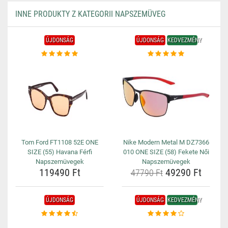
INNE PRODUKTY Z KATEGORII NAPSZEMÜVEG
ÚJDONSÁG
ÚJDONSÁG
KEDVEZMÉNY
Tom Ford FT1108 52E ONE
Nike Modern Metal M DZ7366
SIZE (55) Havana Férfi
010 ONE SIZE (58) Fekete Női
Napszemüvegek
Napszemüvegek
119490 Ft
49290 Ft
47790 Ft
ÚJDONSÁG
ÚJDONSÁG
KEDVEZMÉNY