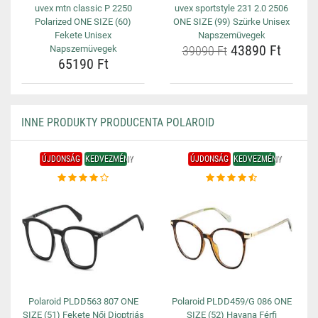
uvex mtn classic P 2250
uvex sportstyle 231 2.0 2506
Polarized ONE SIZE (60)
ONE SIZE (99) Szürke Unisex
Fekete Unisex
Napszemüvegek
43890 Ft
Napszemüvegek
39090 Ft
65190 Ft
INNE PRODUKTY PRODUCENTA POLAROID
ÚJDONSÁG
KEDVEZMÉNY
ÚJDONSÁG
KEDVEZMÉNY
Polaroid PLDD563 807 ONE
Polaroid PLDD459/G 086 ONE
SIZE (51) Fekete Női Dioptriás
SIZE (52) Havana Férfi