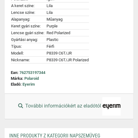
A keret színe:
Lila
Lencse színe:
Lila
Alapanyag:
Műanyag
Keret gyári színe:
Purple
Lencse gyári színe:
Red Polarized
Gyártási anyag:
Plastic
Típus:
Férfi
Modell:
P8339 C6T/JR
Nickname:
P8339 C6T/JR Polarized
Ean:
762753197344
Márka:
Polaroid
Eladó:
Eyerim
További információkért az eladótól
INNE PRODUKTY Z KATEGORII NAPSZEMÜVEG