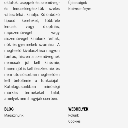
oldatok, cseppek és szemüveg-
Újdonságok
és lencsekiegészítők széles
Kedvezmények
választékát kínálja. Különböző
típusú kereteket, többféle
lencsét vagy dioptriás,
napszemüveget vagy
síszemüveget kínálunk férfiak,
nők és gyermekek számára. A
megfelelő kiválasztása nagyon
fontos, hiszen a szemüvegnek
nemcsak jól kell kinéznie,
hanem jól is kell illeszkednie, és
nem utolsósorban megfelelően
kell betöltenie a funkcióját.
Katalógusunkban minőségi
márkás termékeket talál,
amelyek nem hagyják cserben.
BLOG
WEBHELYEK
Magazinunk
Rólunk
Cookies