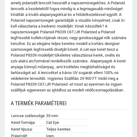
amely polarizált lencsét használt a napszemüvegekhez. A Polaroid
lencsék a kezdetektől fogva mindig is a legmagasabb minőséget
kínálták a kiváló alapanyagokkal és a felületkezeléssel együtt. A
Polaroid napszemüvegek garantálják a vizuális kényelmet, csak ki
kell választania a kedvenc modelljét. Kinek készültek? A
napszemüvegek Polaroid P8339 C6T/JR Polarized a Polaroid
legfrissebb kollekciójának részei, nagy gondossággal nők számára
készítve. Ez az elegáns teljes keretes modell a kortárs designer
szemüvegek legfrissebb divatját követi. A cat-eye keret teszi a
Polaroid P8339 modelljét tökéletes választássá kerek, ovális és
szív alakú arcformával rendelkezők számára . Alapanyagok A keret
anyaga könnyű műanyag , ami kivételes megbízhatóságot és
tartósságot ad. A lencséket a káros UV sugarak elleni 100%-os
védelemre tervezték. Ingyenes Szállítás 29 900 FT Vedd meg a
Polaroid P8339 C6T/JR Polarized -et most az eyerimen és ingyen
szállítjuk egyenesen az ajtódhoz az eredeti védőcsomagolásában .
A TERMÉK PARAMÉTEREI
Lencse szélessége:
55 mm
Keret formája:
Cat Eye
Keret típusa:
Teljes keretes
Polarizált:
Igen