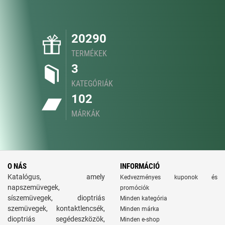
20290
TERMÉKEK
3
KATEGÓRIÁK
102
MÁRKÁK
O NÁS
INFORMÁCIÓ
Katalógus, amely
Kedvezményes kuponok és
napszemüvegek,
promóciók
síszemüvegek, dioptriás
Minden kategória
szemüvegek, kontaktlencsék,
Minden márka
dioptriás segédeszközök,
Minden e-shop