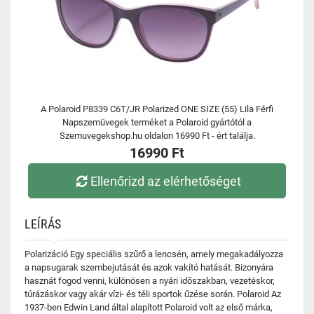
A Polaroid P8339 C6T/JR Polarized ONE SIZE (55) Lila Férfi
Napszemüvegek terméket a Polaroid gyártótól a
Szemuvegekshop.hu oldalon 16990 Ft - ért találja.
16990 Ft
Ellenőrizd az elérhetőséget
LEÍRÁS
Polarizáció Egy speciális szűrő a lencsén, amely megakadályozza
a napsugarak szembejutását és azok vakító hatását. Bizonyára
hasznát fogod venni, különösen a nyári időszakban, vezetéskor,
túrázáskor vagy akár vízi- és téli sportok űzése során. Polaroid Az
1937-ben Edwin Land által alapított Polaroid volt az első márka,