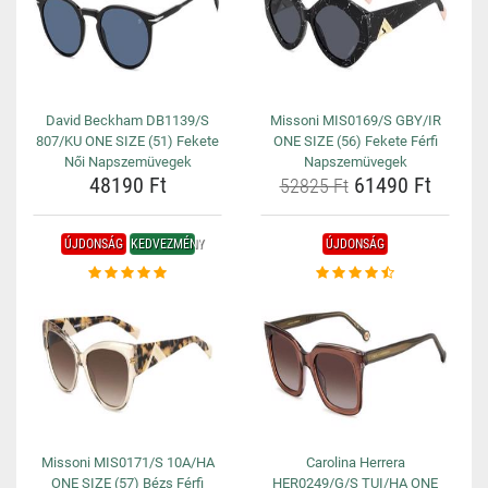
David Beckham DB1139/S
Missoni MIS0169/S GBY/IR
807/KU ONE SIZE (51) Fekete
ONE SIZE (56) Fekete Férfi
Női Napszemüvegek
Napszemüvegek
48190 Ft
61490 Ft
52825 Ft
ÚJDONSÁG
KEDVEZMÉNY
ÚJDONSÁG
Missoni MIS0171/S 10A/HA
Carolina Herrera
ONE SIZE (57) Bézs Férfi
HER0249/G/S TUI/HA ONE