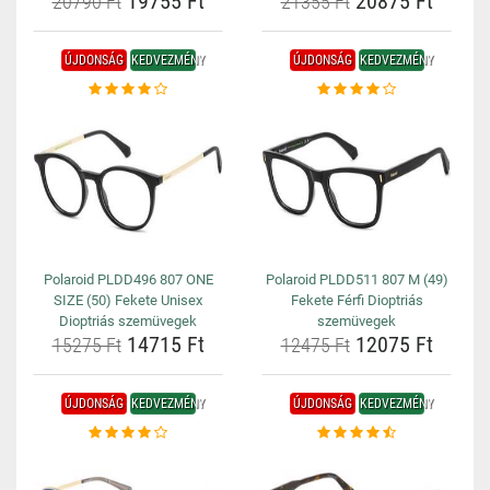
19755 Ft
20875 Ft
20790 Ft
21355 Ft
ÚJDONSÁG
KEDVEZMÉNY
ÚJDONSÁG
KEDVEZMÉNY
Polaroid PLDD496 807 ONE
Polaroid PLDD511 807 M (49)
SIZE (50) Fekete Unisex
Fekete Férfi Dioptriás
Dioptriás szemüvegek
szemüvegek
14715 Ft
12075 Ft
15275 Ft
12475 Ft
ÚJDONSÁG
KEDVEZMÉNY
ÚJDONSÁG
KEDVEZMÉNY