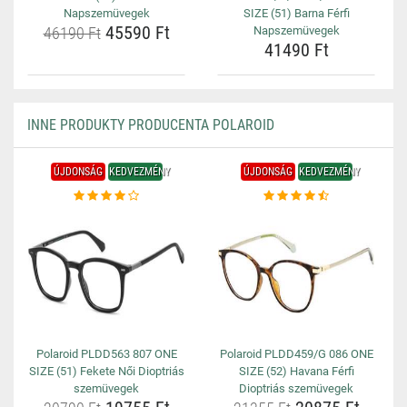
Napszemüvegek
SIZE (51) Barna Férfi
45590 Ft
46190 Ft
Napszemüvegek
41490 Ft
INNE PRODUKTY PRODUCENTA POLAROID
ÚJDONSÁG
KEDVEZMÉNY
ÚJDONSÁG
KEDVEZMÉNY
Polaroid PLDD563 807 ONE
Polaroid PLDD459/G 086 ONE
SIZE (51) Fekete Női Dioptriás
SIZE (52) Havana Férfi
szemüvegek
Dioptriás szemüvegek