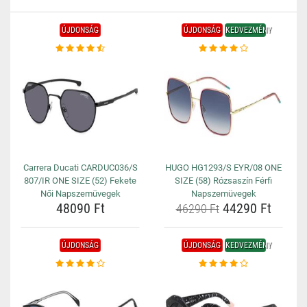
ÚJDONSÁG
ÚJDONSÁG
KEDVEZMÉNY
Carrera Ducati CARDUC036/S
HUGO HG1293/S EYR/08 ONE
807/IR ONE SIZE (52) Fekete
SIZE (58) Rózsaszín Férfi
Női Napszemüvegek
Napszemüvegek
48090 Ft
44290 Ft
46290 Ft
ÚJDONSÁG
ÚJDONSÁG
KEDVEZMÉNY