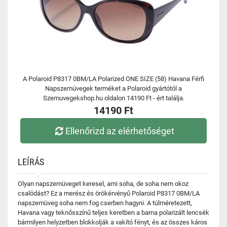
A Polaroid P8317 0BM/LA Polarized ONE SIZE (58) Havana Férfi
Napszemüvegek terméket a Polaroid gyártótól a
Szemuvegekshop.hu oldalon 14190 Ft - ért találja.
14190 Ft
Ellenőrizd az elérhetőséget
LEÍRÁS
Olyan napszemüveget keresel, ami soha, de soha nem okoz
csalódást? Ez a merész és örökérvényű Polaroid P8317 0BM/LA
napszemüveg soha nem fog cserben hagyni. A túlméretezett,
Havana vagy teknősszínű teljes keretben a barna polarizált lencsék
bármilyen helyzetben blokkolják a vakító fényt, és az összes káros