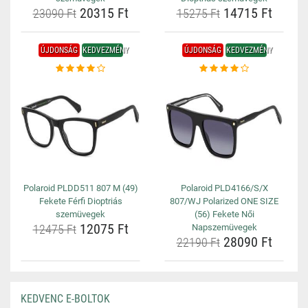
20315 Ft
14715 Ft
23090 Ft
15275 Ft
ÚJDONSÁG
KEDVEZMÉNY
ÚJDONSÁG
KEDVEZMÉNY
Polaroid PLDD511 807 M (49)
Polaroid PLD4166/S/X
Fekete Férfi Dioptriás
807/WJ Polarized ONE SIZE
szemüvegek
(56) Fekete Női
12075 Ft
12475 Ft
Napszemüvegek
28090 Ft
22190 Ft
KEDVENC E-BOLTOK