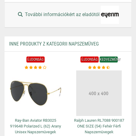
További információkért az eladótól
INNE PRODUKTY Z KATEGORII NAPSZEMÜVEG
ÚJDONSÁG
ÚJDONSÁG
KEDVEZMÉNY
Ray-Ban Aviator RB3025
Ralph Lauren RL7088 900187
919648 Polarized L (62) Arany
ONE SIZE (54) Fehér Férfi
Unisex Napszemüvegek
Napszemüvegek