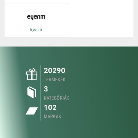
Eyerim
20290
TERMÉKEK
3
KATEGÓRIÁK
102
MÁRKÁK