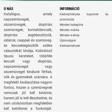
O NÁS
INFORMÁCIÓ
Katalógus, amely
Kedvezményes kuponok és
napszemüvegek,
promóciók
síszemüvegek, dioptriás
Minden kategória
szemüvegek, kontaktlencsék,
Minden márka
dioptriás segédeszközök,
Minden e-shop
oldatok, cseppek és szemüveg-
Újdonságok
és lencsekiegészítők széles
Kedvezmények
választékát kínálja. Különböző
típusú kereteket, többféle
lencsét vagy dioptriás,
napszemüveget vagy
síszemüveget kínálunk férfiak,
nők és gyermekek számára. A
megfelelő kiválasztása nagyon
fontos, hiszen a szemüvegnek
nemcsak jól kell kinéznie,
hanem jól is kell illeszkednie, és
nem utolsósorban megfelelően
kell betöltenie a funkcióját.