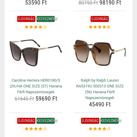
53590 Ft
98190 Ft
80790 Ft
ÚJDONSÁG
KEDVEZMÉNY
ÚJDONSÁG
Carolina Herrera HER0180/S
Ralph by Ralph Lauren
2IK/HA ONE SIZE (57) Havana
RA5319U 500313 ONE SIZE
Férfi Napszemüvegek
(56) Havana Férfi
59690 Ft
61645 Ft
Napszemüvegek
45490 Ft
ÚJDONSÁG
KEDVEZMÉNY
ÚJDONSÁG
KEDVEZMÉNY