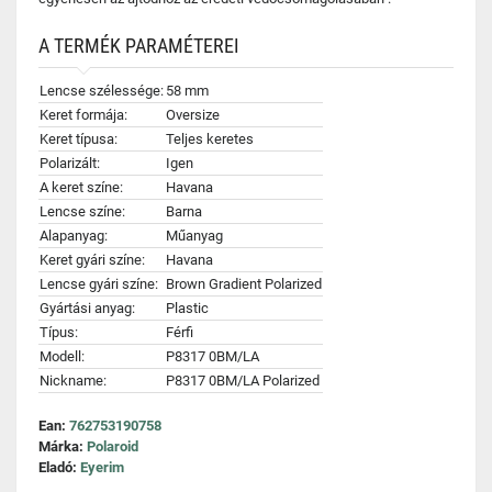
A TERMÉK PARAMÉTEREI
Lencse szélessége:
58 mm
Keret formája:
Oversize
Keret típusa:
Teljes keretes
Polarizált:
Igen
A keret színe:
Havana
Lencse színe:
Barna
Alapanyag:
Műanyag
Keret gyári színe:
Havana
Lencse gyári színe:
Brown Gradient Polarized
Gyártási anyag:
Plastic
Típus:
Férfi
Modell:
P8317 0BM/LA
Nickname:
P8317 0BM/LA Polarized
Ean:
762753190758
Márka:
Polaroid
Eladó:
Eyerim