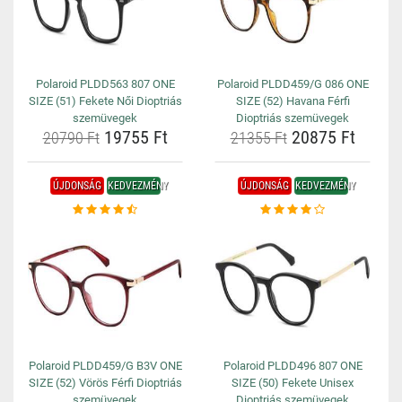
Polaroid PLDD563 807 ONE
Polaroid PLDD459/G 086 ONE
SIZE (51) Fekete Női Dioptriás
SIZE (52) Havana Férfi
szemüvegek
Dioptriás szemüvegek
19755 Ft
20875 Ft
20790 Ft
21355 Ft
ÚJDONSÁG
KEDVEZMÉNY
ÚJDONSÁG
KEDVEZMÉNY
Polaroid PLDD459/G B3V ONE
Polaroid PLDD496 807 ONE
SIZE (52) Vörös Férfi Dioptriás
SIZE (50) Fekete Unisex
szemüvegek
Dioptriás szemüvegek