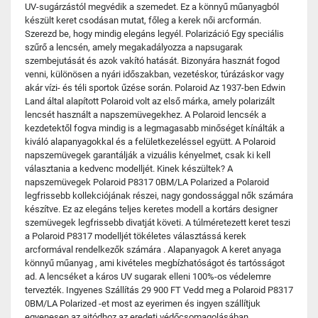
UV-sugárzástól megvédik a szemedet. Ez a könnyű műanyagból
készült keret csodásan mutat, főleg a kerek női arcformán.
Szerezd be, hogy mindig elegáns legyél. Polarizáció Egy speciális
szűrő a lencsén, amely megakadályozza a napsugarak
szembejutását és azok vakító hatását. Bizonyára hasznát fogod
venni, különösen a nyári időszakban, vezetéskor, túrázáskor vagy
akár vízi- és téli sportok űzése során. Polaroid Az 1937-ben Edwin
Land által alapított Polaroid volt az első márka, amely polarizált
lencsét használt a napszemüvegekhez. A Polaroid lencsék a
kezdetektől fogva mindig is a legmagasabb minőséget kínálták a
kiváló alapanyagokkal és a felületkezeléssel együtt. A Polaroid
napszemüvegek garantálják a vizuális kényelmet, csak ki kell
választania a kedvenc modelljét. Kinek készültek? A
napszemüvegek Polaroid P8317 0BM/LA Polarized a Polaroid
legfrissebb kollekciójának részei, nagy gondossággal nők számára
készítve. Ez az elegáns teljes keretes modell a kortárs designer
szemüvegek legfrissebb divatját követi. A túlméretezett keret teszi
a Polaroid P8317 modelljét tökéletes választássá kerek
arcformával rendelkezők számára . Alapanyagok A keret anyaga
könnyű műanyag , ami kivételes megbízhatóságot és tartósságot
ad. A lencséket a káros UV sugarak elleni 100%-os védelemre
tervezték. Ingyenes Szállítás 29 900 FT Vedd meg a Polaroid P8317
0BM/LA Polarized -et most az eyerimen és ingyen szállítjuk
egyenesen az ajtódhoz az eredeti védőcsomagolásában .