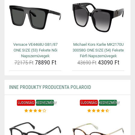
Versace VE4468U GB1/87
Michael Kors Karlie MK2170U
ONE SIZE (53) Fekete Női
30058G ONE SIZE (54) Fekete
Napszemüvegek
Férfi Napszemüvegek
78890 Ft
43090 Ft
72175 Ft
43690 Ft
INNE PRODUKTY PRODUCENTA POLAROID
ÚJDONSÁG
KEDVEZMÉNY
ÚJDONSÁG
KEDVEZMÉNY