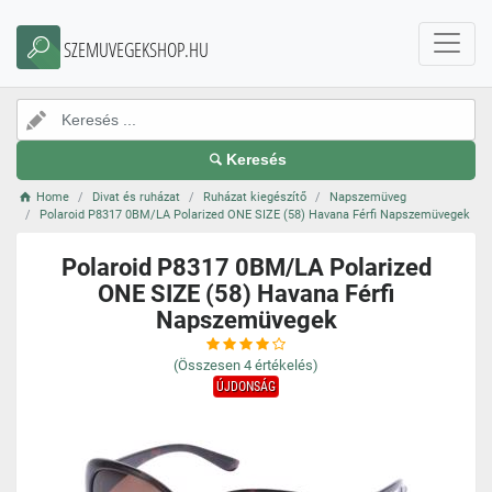
SZEMUVEGEKSHOP.HU
Keresés
Home
Divat és ruházat
Ruházat kiegészítő
Napszemüveg
Polaroid P8317 0BM/LA Polarized ONE SIZE (58) Havana Férfi Napszemüvegek
Polaroid P8317 0BM/LA Polarized
ONE SIZE (58) Havana Férfi
Napszemüvegek
(Összesen
4
értékelés)
ÚJDONSÁG