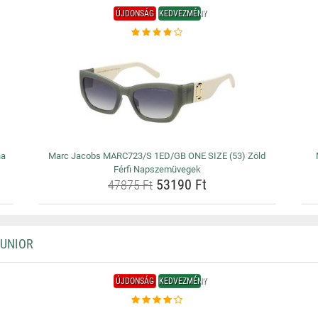
ÚJDONSÁG
KEDVEZMÉNY
na
Marc Jacobs MARC723/S 1ED/GB ONE SIZE (53) Zöld
Férfi Napszemüvegek
53190 Ft
47875 Ft
JUNIOR
ÚJDONSÁG
KEDVEZMÉNY