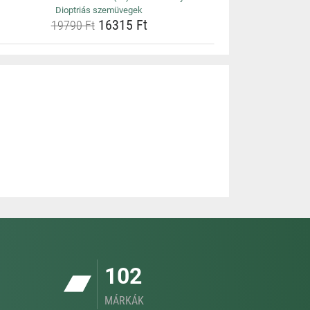
Dioptriás szemüvegek
16315 Ft
19790 Ft
102
MÁRKÁK