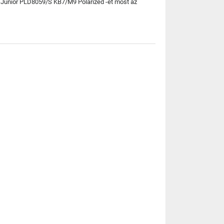
d Junior PLD8059/S KB7/M9 Polarized -et most az