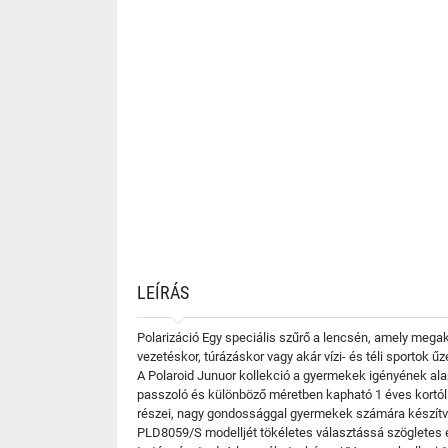
LEÍRÁS
Polarizáció Egy speciális szűrő a lencsén, amely mega
vezetéskor, túrázáskor vagy akár vízi- és téli sportok
A Polaroid Junuor kollekció a gyermekek igényének al
passzoló és különböző méretben kapható 1 éves kortól
részei, nagy gondossággal gyermekek számára készítve. 
PLD8059/S modelljét tökéletes választássá szögletes 