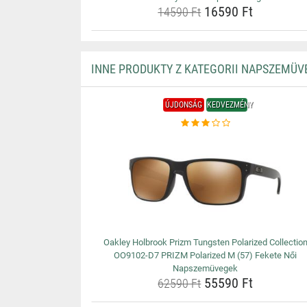
16590 Ft
14590 Ft
INNE PRODUKTY Z KATEGORII NAPSZEMÜV
ÚJDONSÁG
KEDVEZMÉNY
Oakley Holbrook Prizm Tungsten Polarized Collectio
OO9102-D7 PRIZM Polarized M (57) Fekete Női
Napszemüvegek
55590 Ft
62590 Ft