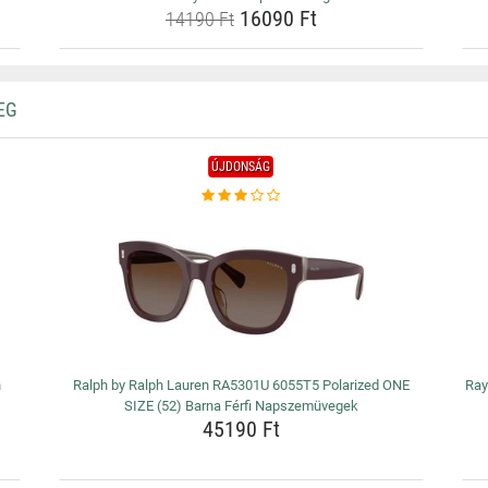
16090 Ft
14190 Ft
EG
ÚJDONSÁG
n
Ralph by Ralph Lauren RA5301U 6055T5 Polarized ONE
Ray
SIZE (52) Barna Férfi Napszemüvegek
45190 Ft