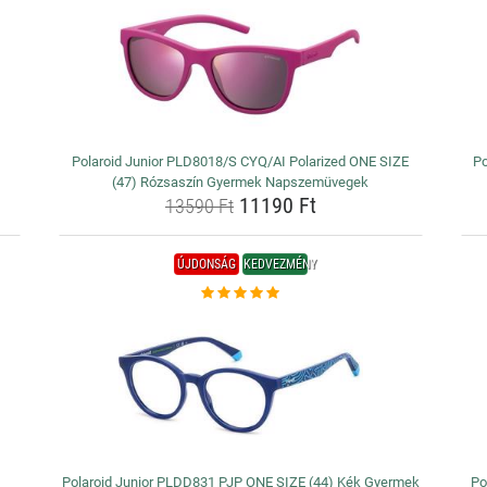
Polaroid Junior PLD8018/S CYQ/AI Polarized ONE SIZE
Po
(47) Rózsaszín Gyermek Napszemüvegek
11190 Ft
13590 Ft
ÚJDONSÁG
KEDVEZMÉNY
Polaroid Junior PLDD831 PJP ONE SIZE (44) Kék Gyermek
Po