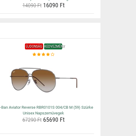
16090 Ft
14090 Ft
ÚJDONSÁG
KEDVEZMÉNY
-Ban Aviator Reverse RBR0101S 004/CB M (59) Szürke
Unisex Napszemüvegek
65690 Ft
67290 Ft