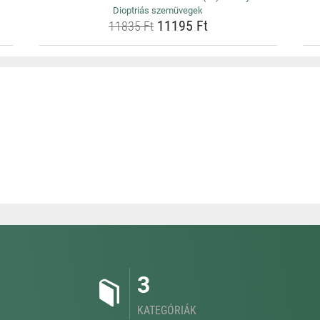
Dioptriás szemüvegek
11195 Ft
11835 Ft
3
KATEGÓRIÁK