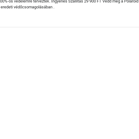
 100%-os védelemre tervezték. Ingyenes Szállítás 29 900 FT Vedd meg a Polaroi
z eredeti védőcsomagolásában .