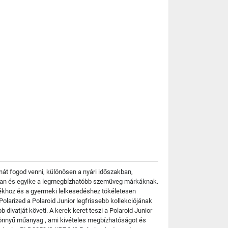
át fogod venni, különösen a nyári időszakban,
iájában és egyike a legmegbízhatóbb szemüveg márkáknak.
tékhoz és a gyermeki lelkesedéshez tökéletesen
arized a Polaroid Junior legfrissebb kollekciójának
ivatját követi. A kerek keret teszi a Polaroid Junior
könnyű műanyag , ami kivételes megbízhatóságot és