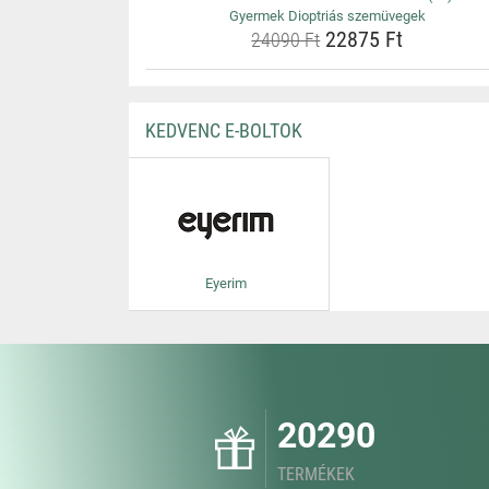
Gyermek Dioptriás szemüvegek
22875 Ft
24090 Ft
KEDVENC E-BOLTOK
Eyerim
20290
TERMÉKEK