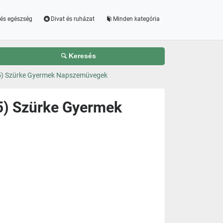
és egészség
Divat és ruházat
Minden kategória
Keresés
45) Szürke Gyermek Napszemüvegek
5) Szürke Gyermek