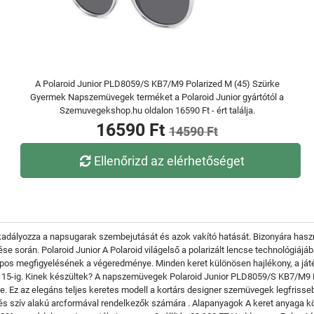
A Polaroid Junior PLD8059/S KB7/M9 Polarized M (45) Szürke
Gyermek Napszemüvegek terméket a Polaroid Junior gyártótól a
Szemuvegekshop.hu oldalon 16590 Ft - ért találja.
16590 Ft
14590 Ft
Ellenőrizd az elérhetőséget
kadályozza a napsugarak szembejutását és azok vakító hatását. Bizonyára haszn
 űzése során. Polaroid Junior A Polaroid világelső a polarizált lencse technológ
apos megfigyelésének a végeredménye. Minden keret különösen hajlékony, a já
 15-ig. Kinek készültek? A napszemüvegek Polaroid Junior PLD8059/S KB7/M9 Pol
Ez az elegáns teljes keretes modell a kortárs designer szemüvegek legfrissebb d
és szív alakú arcformával rendelkezők számára . Alapanyagok A keret anyaga 