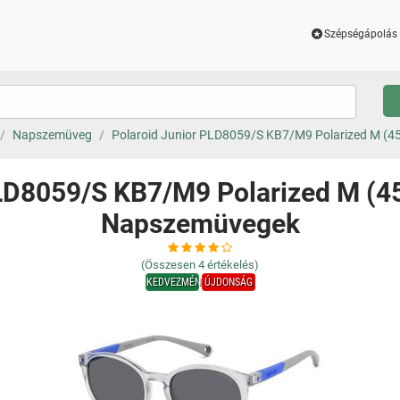
Szépségápolás 
Napszemüveg
Polaroid Junior PLD8059/S KB7/M9 Polarized M (
PLD8059/S KB7/M9 Polarized M (4
Napszemüvegek
(Összesen
4
értékelés)
KEDVEZMÉNY
ÚJDONSÁG