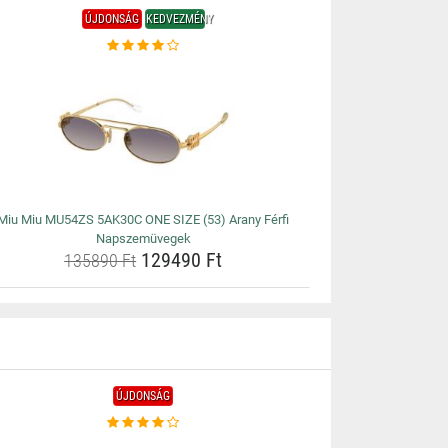
ÚJDONSÁG
KEDVEZMÉNY
Miu Miu MU54ZS 5AK30C ONE SIZE (53) Arany Férfi
Napszemüvegek
129490 Ft
135890 Ft
ÚJDONSÁG