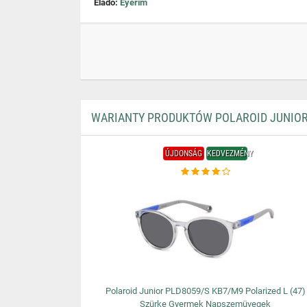
Eladó:
Eyerim
WARIANTY PRODUKTÓW POLAROID JUNIOR
ÚJDONSÁG
KEDVEZMÉNY
Polaroid Junior PLD8059/S KB7/M9 Polarized L (47)
Szürke Gyermek Napszemüvegek