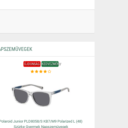
NAPSZEMÜVEGEK
ÚJDONSÁG
KEDVEZMÉNY
Polaroid Junior PLD8058/S KB7/M9 Polarized L (48)
Szürke Gyermek Napszemüvegek