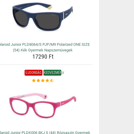
laroid Junior PLD8064/S PJP/M9 Polarized ONE SIZE
(54) Kék Gyermek Napszemüvegek
17290 Ft
ÚJDONSÁG
KEDVEZMÉNY
laroid Junior PLDK006 8KJ S (44) Rózsaszín Gyermek