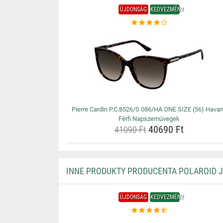
ÚJDONSÁG
KEDVEZMÉNY
Pierre Cardin P.C.8526/S 086/HA ONE SIZE (56) Hava
Férfi Napszemüvegek
40690 Ft
41090 Ft
INNE PRODUKTY PRODUCENTA POLAROID 
ÚJDONSÁG
KEDVEZMÉNY