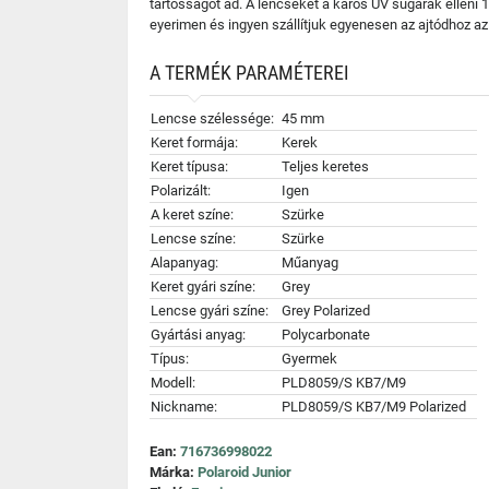
tartósságot ad. A lencséket a káros UV sugarak elleni
eyerimen és ingyen szállítjuk egyenesen az ajtódhoz a
A TERMÉK PARAMÉTEREI
Lencse szélessége:
45 mm
Keret formája:
Kerek
Keret típusa:
Teljes keretes
Polarizált:
Igen
A keret színe:
Szürke
Lencse színe:
Szürke
Alapanyag:
Műanyag
Keret gyári színe:
Grey
Lencse gyári színe:
Grey Polarized
Gyártási anyag:
Polycarbonate
Típus:
Gyermek
Modell:
PLD8059/S KB7/M9
Nickname:
PLD8059/S KB7/M9 Polarized
Ean:
716736998022
Márka:
Polaroid Junior