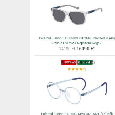
Polaroid Junior PLD8058/S KB7/M9 Polarized M (46)
Szürke Gyermek Napszemüvegek
16090 Ft
14190 Ft
ÚJDONSÁG
KEDVEZMÉNY
Polaroid Junior PLDD842 MVU ONE SIZE (46) Kék