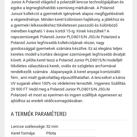
Junior A Polaroid világelső a polarizált lencse technológiájában és
egyike a legmegbízhatóbb szemüveg márkáknak. A Polaroid
Junuor kollekció a gyermekek igényének alapos megfigyelésének
a végeredménye. Minden keret különösen hajlékony, a játékhoz és
a gyermeki lelkesedéshez tökéletesen passzoló és különböző
méretben kapható 1 éves kortól 15-ig. Kinek készültek? A
napszemüvegek Polaroid Junior PLD8015/N J5G/AI Polarized a
Polaroid Junior legfrissebb kollekciójának részei, nagy
gondossággal gyermekek számára készítve. Ez az elegáns teljes
keretes modell a kortárs designer szemüvegek legfrissebb divatját
követi. A pilóta keret teszi a Polaroid Junior PLD8015/N modelljét
tökéletes választássá kerek, ovális és szögletes arcformával
rendelkezők számára . Alapanyagok A keret anyaga korrózióálló
fém , ami miatt gyakorlatilag elpusztíthatatlan. A lencséket a káros
UV sugarak elleni 100%-os védelemre tervezték. Ingyenes Szállítás
29 900 FT Vedd meg a Polaroid Junior PLD8015/N J5G/AI
Polarized -et most az eyerimen és ingyen szállítjuk egyenesen az
ajtódhoz az eredeti védőcsomagolásában .
A TERMÉK PARAMÉTEREI
Lencse szélessége:
52 mm
Keret formája:
Pilota