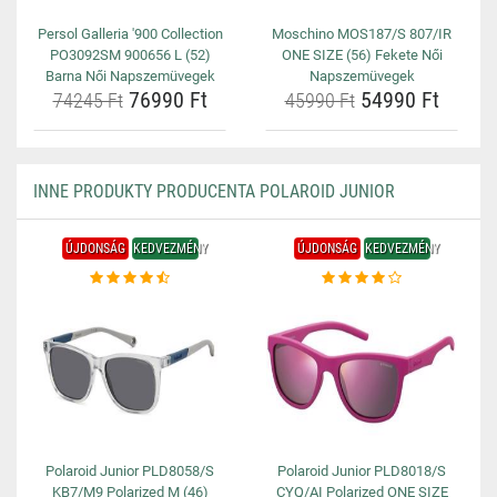
Persol Galleria '900 Collection
Moschino MOS187/S 807/IR
PO3092SM 900656 L (52)
ONE SIZE (56) Fekete Női
Barna Női Napszemüvegek
Napszemüvegek
76990 Ft
54990 Ft
74245 Ft
45990 Ft
INNE PRODUKTY PRODUCENTA POLAROID JUNIOR
ÚJDONSÁG
KEDVEZMÉNY
ÚJDONSÁG
KEDVEZMÉNY
Polaroid Junior PLD8058/S
Polaroid Junior PLD8018/S
KB7/M9 Polarized M (46)
CYQ/AI Polarized ONE SIZE