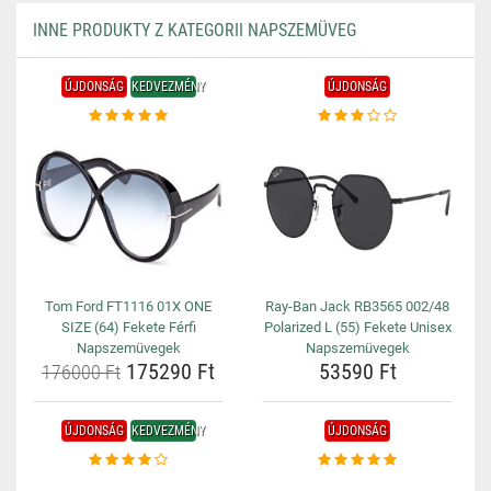
INNE PRODUKTY Z KATEGORII NAPSZEMÜVEG
ÚJDONSÁG
KEDVEZMÉNY
ÚJDONSÁG
Tom Ford FT1116 01X ONE
Ray-Ban Jack RB3565 002/48
SIZE (64) Fekete Férfi
Polarized L (55) Fekete Unisex
Napszemüvegek
Napszemüvegek
175290 Ft
53590 Ft
176000 Ft
ÚJDONSÁG
KEDVEZMÉNY
ÚJDONSÁG