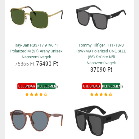
Ray-Ban RB3717 9196P1
Tommy Hilfiger TH1718/S
Polarized M (57) Arany Unisex
RIW/M9 Polarized ONE SIZE
Napszemüvegek
(56) Szürke Női
75490 Ft
75865 Ft
Napszemüvegek
37090 Ft
ÚJDONSÁG
KEDVEZMÉNY
ÚJDONSÁG
KEDVEZMÉNY