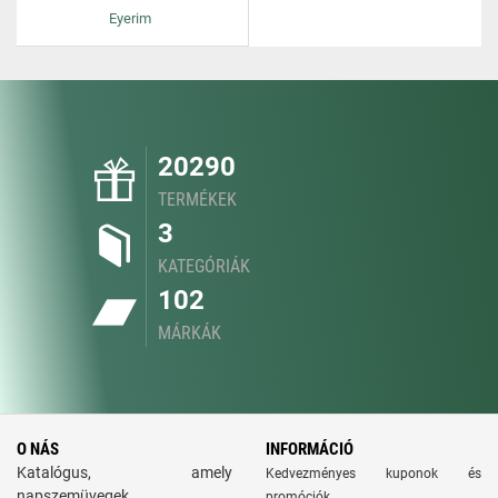
Eyerim
20290
TERMÉKEK
3
KATEGÓRIÁK
102
MÁRKÁK
O NÁS
INFORMÁCIÓ
Katalógus, amely
Kedvezményes kuponok és
napszemüvegek,
promóciók