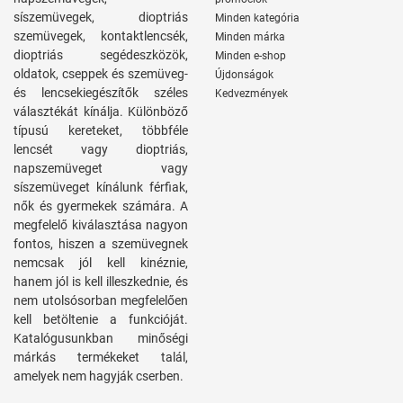
síszemüvegek, dioptriás
Minden kategória
szemüvegek, kontaktlencsék,
Minden márka
dioptriás segédeszközök,
Minden e-shop
oldatok, cseppek és szemüveg-
Újdonságok
és lencsekiegészítők széles
Kedvezmények
választékát kínálja. Különböző
típusú kereteket, többféle
lencsét vagy dioptriás,
napszemüveget vagy
síszemüveget kínálunk férfiak,
nők és gyermekek számára. A
megfelelő kiválasztása nagyon
fontos, hiszen a szemüvegnek
nemcsak jól kell kinéznie,
hanem jól is kell illeszkednie, és
nem utolsósorban megfelelően
kell betöltenie a funkcióját.
Katalógusunkban minőségi
márkás termékeket talál,
amelyek nem hagyják cserben.