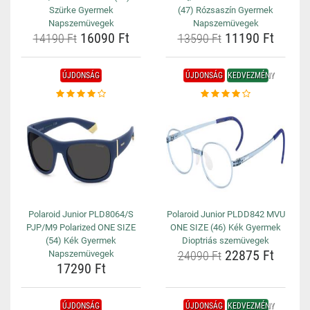
Szürke Gyermek
(47) Rózsaszín Gyermek
Napszemüvegek
Napszemüvegek
16090 Ft
11190 Ft
14190 Ft
13590 Ft
ÚJDONSÁG
ÚJDONSÁG
KEDVEZMÉNY
Polaroid Junior PLD8064/S
Polaroid Junior PLDD842 MVU
PJP/M9 Polarized ONE SIZE
ONE SIZE (46) Kék Gyermek
(54) Kék Gyermek
Dioptriás szemüvegek
22875 Ft
Napszemüvegek
24090 Ft
17290 Ft
ÚJDONSÁG
ÚJDONSÁG
KEDVEZMÉNY