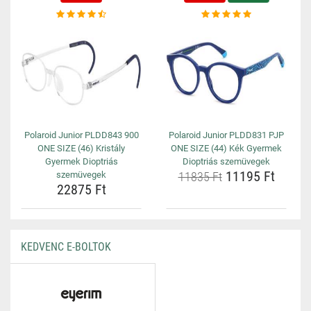
Polaroid Junior PLDD843 900
Polaroid Junior PLDD831 PJP
ONE SIZE (46) Kristály
ONE SIZE (44) Kék Gyermek
Gyermek Dioptriás
Dioptriás szemüvegek
11195 Ft
szemüvegek
11835 Ft
22875 Ft
KEDVENC E-BOLTOK