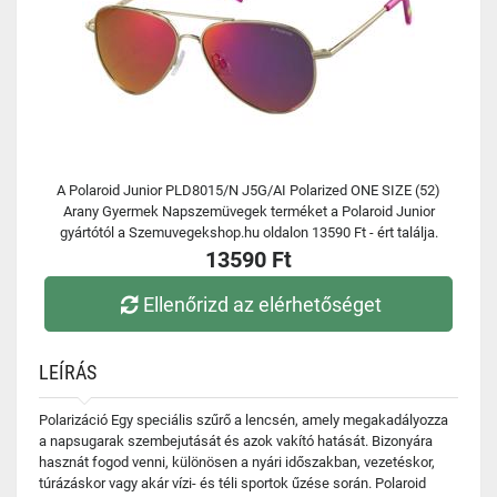
A Polaroid Junior PLD8015/N J5G/AI Polarized ONE SIZE (52)
Arany Gyermek Napszemüvegek terméket a Polaroid Junior
gyártótól a Szemuvegekshop.hu oldalon 13590 Ft - ért találja.
13590 Ft
Ellenőrizd az elérhetőséget
LEÍRÁS
Polarizáció Egy speciális szűrő a lencsén, amely megakadályozza
a napsugarak szembejutását és azok vakító hatását. Bizonyára
hasznát fogod venni, különösen a nyári időszakban, vezetéskor,
túrázáskor vagy akár vízi- és téli sportok űzése során. Polaroid