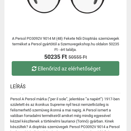
A Persol PO3092V 9014 M (48) Fekete Női Dioptriás szemüvegek
terméket a Persol gyártótól a Szemuvegekshop.hu oldalon 50235
Ft - ért találja.
50235 Ft
50555 Ft
Ellenőrizd az elérhetőséget
LEÍRÁS
Persol A Persol márka (”per il sole”, jelentése ”a napért”) 1917-ben
született és az ikonikus Supreme nyíl teszi nemzetközileg is
felismerhető szemüveg ikonná a mai napig. A Persol ismert a
valóban forradalmi termékeiről amiket még mindig egyesével
kézzel készítenek a történelmi laurianoi (Torinó) gyárban. Kinek
készültek? A dioptriás szemüvegek Persol PO3092V 9014 a Persol