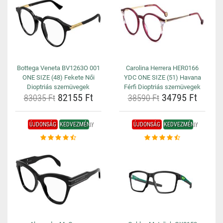
Bottega Veneta BV1263O 001
Carolina Herrera HER0166
ONE SIZE (48) Fekete Női
YDC ONE SIZE (51) Havana
Dioptriás szemüvegek
Férfi Dioptriás szemüvegek
82155 Ft
34795 Ft
83035 Ft
38590 Ft
ÚJDONSÁG
KEDVEZMÉNY
ÚJDONSÁG
KEDVEZMÉNY