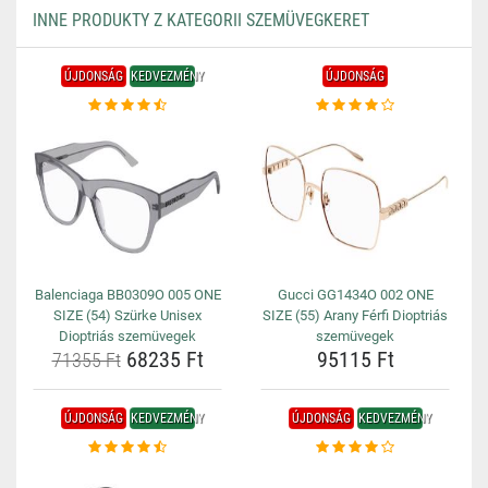
INNE PRODUKTY Z KATEGORII SZEMÜVEGKERET
ÚJDONSÁG
KEDVEZMÉNY
ÚJDONSÁG
Balenciaga BB0309O 005 ONE
Gucci GG1434O 002 ONE
SIZE (54) Szürke Unisex
SIZE (55) Arany Férfi Dioptriás
Dioptriás szemüvegek
szemüvegek
68235 Ft
95115 Ft
71355 Ft
ÚJDONSÁG
KEDVEZMÉNY
ÚJDONSÁG
KEDVEZMÉNY