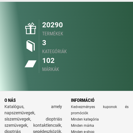
20290
TERMÉKEK
3
KATEGÓRIÁK
102
MÁRKÁK
O NÁS
INFORMÁCIÓ
Katalógus, amely
Kedvezményes kuponok és
napszemüvegek,
promóciók
síszemüvegek, dioptriás
Minden kategória
szemüvegek, kontaktlencsék,
Minden márka
dioptriás segédeszközök,
Minden e-shop