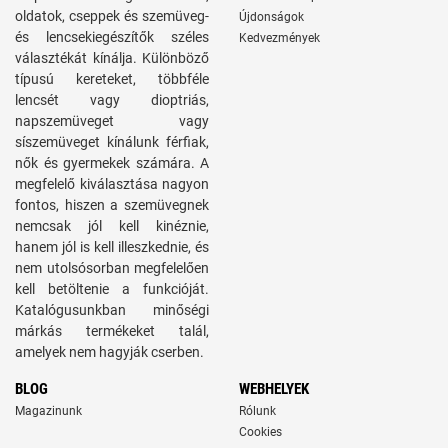
oldatok, cseppek és szemüveg-
Újdonságok
és lencsekiegészítők széles
Kedvezmények
választékát kínálja. Különböző
típusú kereteket, többféle
lencsét vagy dioptriás,
napszemüveget vagy
síszemüveget kínálunk férfiak,
nők és gyermekek számára. A
megfelelő kiválasztása nagyon
fontos, hiszen a szemüvegnek
nemcsak jól kell kinéznie,
hanem jól is kell illeszkednie, és
nem utolsósorban megfelelően
kell betöltenie a funkcióját.
Katalógusunkban minőségi
márkás termékeket talál,
amelyek nem hagyják cserben.
BLOG
WEBHELYEK
Magazinunk
Rólunk
Cookies