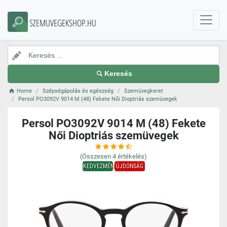
SZEMUVEGEKSHOP.HU
Keresés
Home
Szépségápolás és egészség
Szemüvegkeret
Persol PO3092V 9014 M (48) Fekete Női Dioptriás szemüvegek
Persol PO3092V 9014 M (48) Fekete
Női Dioptriás szemüvegek
(Összesen
4
értékelés)
KEDVEZMÉNY
ÚJDONSÁG