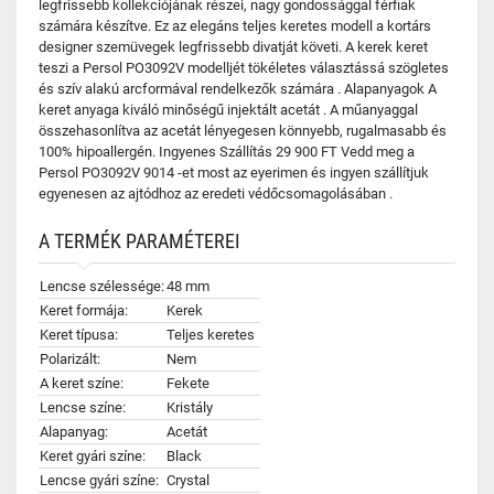
legfrissebb kollekciójának részei, nagy gondossággal férfiak
számára készítve. Ez az elegáns teljes keretes modell a kortárs
designer szemüvegek legfrissebb divatját követi. A kerek keret
teszi a Persol PO3092V modelljét tökéletes választássá szögletes
és szív alakú arcformával rendelkezők számára . Alapanyagok A
keret anyaga kiváló minőségű injektált acetát . A műanyaggal
összehasonlítva az acetát lényegesen könnyebb, rugalmasabb és
100% hipoallergén. Ingyenes Szállítás 29 900 FT Vedd meg a
Persol PO3092V 9014 -et most az eyerimen és ingyen szállítjuk
egyenesen az ajtódhoz az eredeti védőcsomagolásában .
A TERMÉK PARAMÉTEREI
Lencse szélessége:
48 mm
Keret formája:
Kerek
Keret típusa:
Teljes keretes
Polarizált:
Nem
A keret színe:
Fekete
Lencse színe:
Kristály
Alapanyag:
Acetát
Keret gyári színe:
Black
Lencse gyári színe:
Crystal