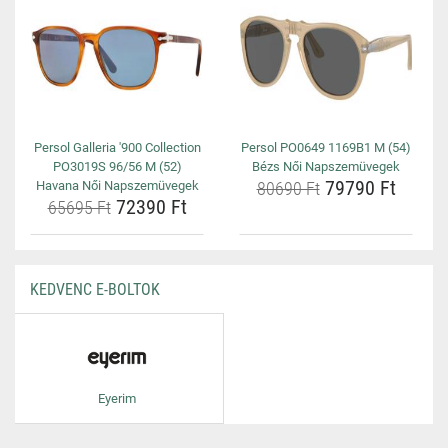
Persol Galleria '900 Collection
Persol PO0649 1169B1 M (54)
PO3019S 96/56 M (52)
Bézs Női Napszemüvegek
79790 Ft
Havana Női Napszemüvegek
80690 Ft
72390 Ft
65695 Ft
KEDVENC E-BOLTOK
Eyerim