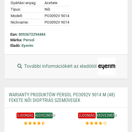
Gyártási anyag:
Acetate
Típus:
Női
Modell:
PO3092V 9014
Nickname:
PO3092V 9014
Ean:
8053672294484
Márka:
Persol
Eladó:
Eyerim
További információkért az eladótól
WARIANTY PRODUKTÓW PERSOL PO3092V 9014 M (48)
FEKETE NŐI DIOPTRIÁS SZEMÜVEGEK
ÚJDONSÁG
KEDVEZMÉNY
ÚJDONSÁG
KEDVEZMÉNY