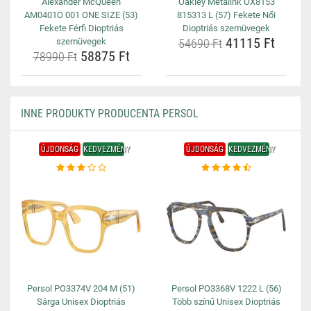
Alexander McQueen
Oakley Metalink OX8153
AM0401O 001 ONE SIZE (53)
815313 L (57) Fekete Női
Fekete Férfi Dioptriás
Dioptriás szemüvegek
41115 Ft
szemüvegek
54690 Ft
58875 Ft
78990 Ft
INNE PRODUKTY PRODUCENTA PERSOL
ÚJDONSÁG
KEDVEZMÉNY
ÚJDONSÁG
KEDVEZMÉNY
Persol PO3374V 204 M (51)
Persol PO3368V 1222 L (56)
Sárga Unisex Dioptriás
Több színű Unisex Dioptriás