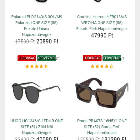
Polaroid PLD2140/S 3OL/M9
Carolina Herrera HER0136/S
Polarized ONE SIZE (55)
WR7/HA ONE SIZE (55)
Fekete Unisex
Fekete Férfi Napszemüvegek
47990 Ft
Napszemüvegek
20890 Ft
17590 Ft
ÚJDONSÁG
KEDVEZMÉNY
ÚJDONSÁG
KEDVEZMÉNY
HUGO HG1346/S 1ED/IR ONE
Prada PRA07S 16N5Y1 ONE
SIZE (51) Zöld Női
SIZE (52) Barna Férfi
Napszemüvegek
Napszemüvegek
40090 Ft
131290 Ft
33490 Ft
150590 Ft