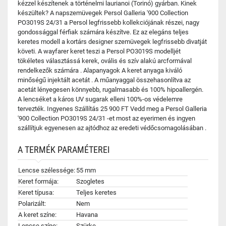
kézzel készítenek a történelmi laurianoi (Torinó) gyárban. Kinek
készültek? A napszemüvegek Persol Galleria '900 Collection
PO3019S 24/31 a Persol legfrissebb kollekciójának részei, nagy
gondossággal férfiak számára készítve. Ez az elegáns teljes
keretes modell a kortárs designer szemüvegek legfrissebb divatját
követi. A wayfarer keret teszi a Persol PO3019S modelljét
tökéletes választássá kerek, ovális és szív alakú arcformával
rendelkezők számára . Alapanyagok A keret anyaga kiváló
minőségű injektált acetát . A műanyaggal összehasonlítva az
acetát lényegesen könnyebb, rugalmasabb és 100% hipoallergén.
A lencséket a káros UV sugarak elleni 100%-os védelemre
tervezték. Ingyenes Szállítás 25 900 FT Vedd meg a Persol Galleria
'900 Collection PO3019S 24/31 -et most az eyerimen és ingyen
szállítjuk egyenesen az ajtódhoz az eredeti védőcsomagolásában .
A TERMÉK PARAMÉTEREI
Lencse szélessége:
55 mm
Keret formája:
Szogletes
Keret típusa:
Teljes keretes
Polarizált:
Nem
A keret színe:
Havana
Lencse színe:
Szürke