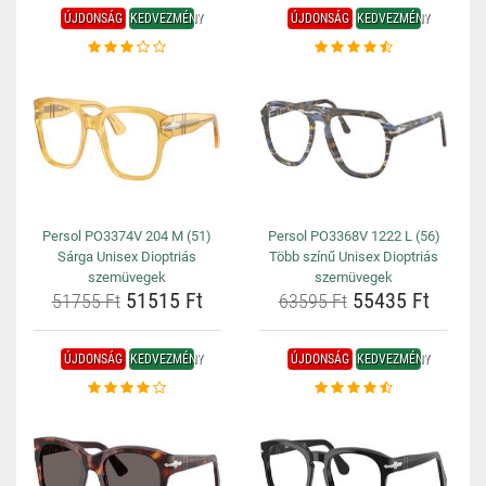
ÚJDONSÁG
KEDVEZMÉNY
ÚJDONSÁG
KEDVEZMÉNY
Persol PO3374V 204 M (51)
Persol PO3368V 1222 L (56)
Sárga Unisex Dioptriás
Több színű Unisex Dioptriás
szemüvegek
szemüvegek
51515 Ft
55435 Ft
51755 Ft
63595 Ft
ÚJDONSÁG
KEDVEZMÉNY
ÚJDONSÁG
KEDVEZMÉNY