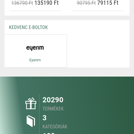
135190 Ft
79115 Ft
136790 Ft
90795 Ft
KEDVENC E-BOLTOK
Eyerim
20290
TERMÉKEK
3
KATEGÓRIÁK