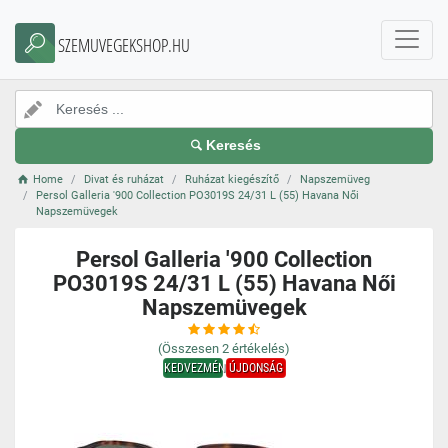
SZEMUVEGEKSHOP.HU
Keresés
Home
Divat és ruházat
Ruházat kiegészítő
Napszemüveg
Persol Galleria '900 Collection PO3019S 24/31 L (55) Havana Női
Napszemüvegek
Persol Galleria '900 Collection
PO3019S 24/31 L (55) Havana Női
Napszemüvegek
(Összesen
2
értékelés)
KEDVEZMÉNY
ÚJDONSÁG