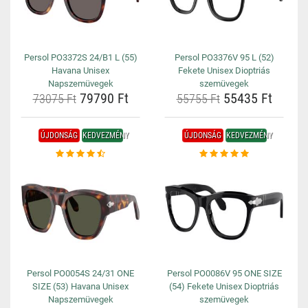
Persol PO3372S 24/B1 L (55)
Persol PO3376V 95 L (52)
Havana Unisex
Fekete Unisex Dioptriás
Napszemüvegek
szemüvegek
79790 Ft
55435 Ft
73075 Ft
55755 Ft
ÚJDONSÁG
KEDVEZMÉNY
ÚJDONSÁG
KEDVEZMÉNY
Persol PO0054S 24/31 ONE
Persol PO0086V 95 ONE SIZE
SIZE (53) Havana Unisex
(54) Fekete Unisex Dioptriás
Napszemüvegek
szemüvegek