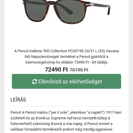
A Persol Galleria '900 Collection PO3019S 24/31 L (55) Havana
Női Napszemüvegek terméket a Persol gyártótól a
Szemuvegekshop.hu oldalon 72490 Ft - ért találja.
72490 Ft
70190 Ft
Ellenőrizd az elérhetőséget
LEÍRÁS
Persol A Persol márka (”per il sole”, jelentése ”a napért”) 1917-ben
született és az ikonikus Supreme nyíl teszi nemzetközileg is
felismerhető szemüveg ikonná a mai napig. A Persol ismert a
valóban forradalmi termékeiről amiket még mindig egyesével