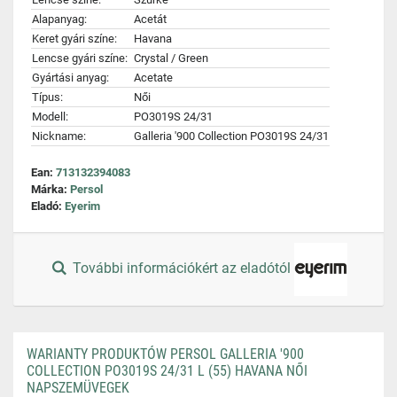
Alapanyag:
Acetát
Keret gyári színe:
Havana
Lencse gyári színe:
Crystal / Green
Gyártási anyag:
Acetate
Típus:
Női
Modell:
PO3019S 24/31
Nickname:
Galleria '900 Collection PO3019S 24/31
Ean:
713132394083
Márka:
Persol
Eladó:
Eyerim
További információkért az eladótól
WARIANTY PRODUKTÓW PERSOL GALLERIA '900
COLLECTION PO3019S 24/31 L (55) HAVANA NŐI
NAPSZEMÜVEGEK