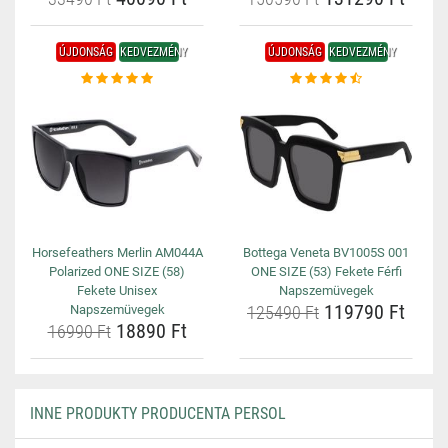
ÚJDONSÁG
KEDVEZMÉNY
ÚJDONSÁG
KEDVEZMÉNY
Horsefeathers Merlin AM044A
Bottega Veneta BV1005S 001
Polarized ONE SIZE (58)
ONE SIZE (53) Fekete Férfi
Fekete Unisex
Napszemüvegek
119790 Ft
Napszemüvegek
125490 Ft
18890 Ft
16990 Ft
INNE PRODUKTY PRODUCENTA PERSOL