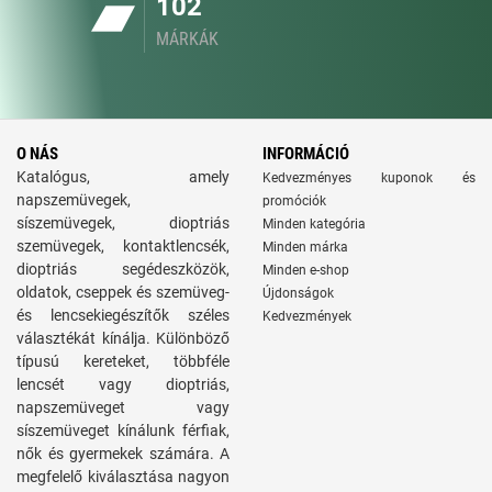
102
MÁRKÁK
O NÁS
INFORMÁCIÓ
Katalógus, amely
Kedvezményes kuponok és
napszemüvegek,
promóciók
síszemüvegek, dioptriás
Minden kategória
szemüvegek, kontaktlencsék,
Minden márka
dioptriás segédeszközök,
Minden e-shop
oldatok, cseppek és szemüveg-
Újdonságok
és lencsekiegészítők széles
Kedvezmények
választékát kínálja. Különböző
típusú kereteket, többféle
lencsét vagy dioptriás,
napszemüveget vagy
síszemüveget kínálunk férfiak,
nők és gyermekek számára. A
megfelelő kiválasztása nagyon