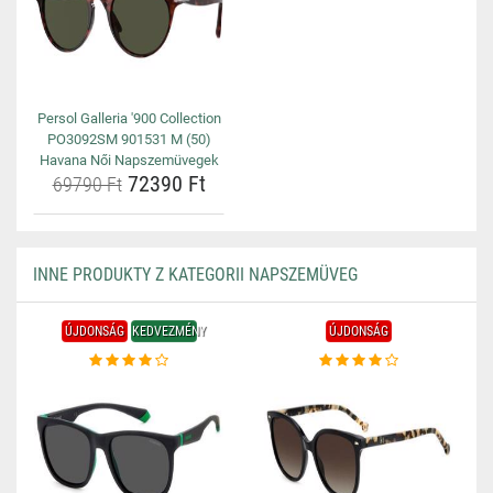
Persol Galleria '900 Collection
PO3092SM 901531 M (50)
Havana Női Napszemüvegek
72390 Ft
69790 Ft
INNE PRODUKTY Z KATEGORII NAPSZEMÜVEG
ÚJDONSÁG
KEDVEZMÉNY
ÚJDONSÁG