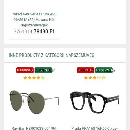
Persol 649 Series PO9649S
96/56 M (52) Havana Női
Napszemüvegek
78490 Ft
77690 Ft
INNE PRODUKTY Z KATEGORII NAPSZEMÜVEG
ÚJDONSÁG
KEDVEZMÉNY
ÚJDONSÁG
KEDVEZMÉNY
Ray-Ban RBR0103S 004/9A
Prada PRA16S 16K60K blue-