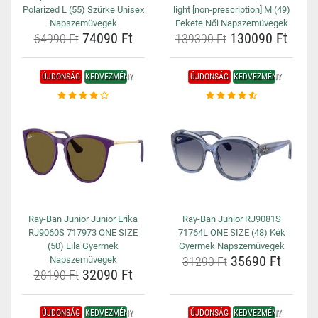
Polarized L (55) Szürke Unisex
light [non-prescription] M (49)
Napszemüvegek
Fekete Női Napszemüvegek
74090 Ft
130090 Ft
64990 Ft
139390 Ft
ÚJDONSÁG
KEDVEZMÉNY
ÚJDONSÁG
KEDVEZMÉNY
Ray-Ban Junior Junior Erika
Ray-Ban Junior RJ9081S
RJ9060S 717973 ONE SIZE
71764L ONE SIZE (48) Kék
(50) Lila Gyermek
Gyermek Napszemüvegek
35690 Ft
Napszemüvegek
31290 Ft
32090 Ft
28190 Ft
ÚJDONSÁG
KEDVEZMÉNY
ÚJDONSÁG
KEDVEZMÉNY