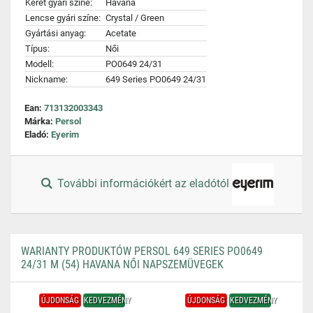
Keret gyári színe:
Havana
Lencse gyári színe:
Crystal / Green
Gyártási anyag:
Acetate
Típus:
Női
Modell:
PO0649 24/31
Nickname:
649 Series PO0649 24/31
Ean:
713132003343
Márka:
Persol
Eladó:
Eyerim
További információkért az eladótól
WARIANTY PRODUKTÓW PERSOL 649 SERIES PO0649
24/31 M (54) HAVANA NŐI NAPSZEMÜVEGEK
ÚJDONSÁG
KEDVEZMÉNY
ÚJDONSÁG
KEDVEZMÉNY