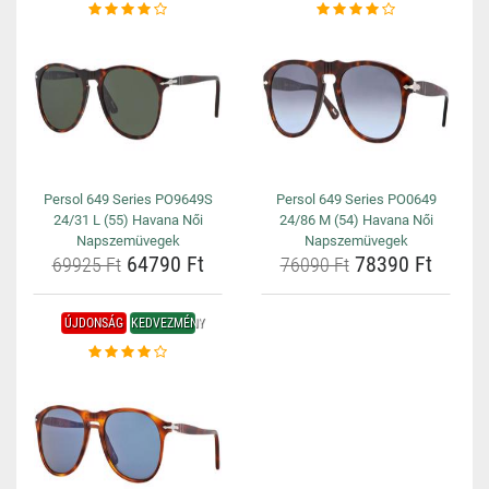
Persol 649 Series PO9649S
Persol 649 Series PO0649
24/31 L (55) Havana Női
24/86 M (54) Havana Női
Napszemüvegek
Napszemüvegek
64790 Ft
78390 Ft
69925 Ft
76090 Ft
ÚJDONSÁG
KEDVEZMÉNY