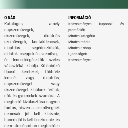
O NÁS
INFORMÁCIÓ
Katalógus, amely
Kedvezményes kuponok és
napszemüvegek,
promóciók
síszemüvegek, dioptriás
Minden kategória
szemüvegek, kontaktlencsék,
Minden márka
dioptriás segédeszközök,
Minden e-shop
oldatok, cseppek és szemüveg-
Újdonságok
és lencsekiegészítők széles
Kedvezmények
választékát kínálja. Különböző
típusú kereteket, többféle
lencsét vagy dioptriás,
napszemüveget vagy
síszemüveget kínálunk férfiak,
nők és gyermekek számára. A
megfelelő kiválasztása nagyon
fontos, hiszen a szemüvegnek
nemcsak jól kell kinéznie,
hanem jól is kell illeszkednie, és
nem utolsósorban megfelelően