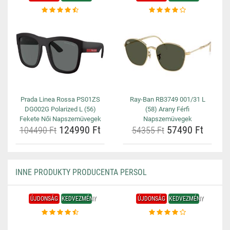
Prada Linea Rossa PS01ZS
Ray-Ban RB3749 001/31 L
DG002G Polarized L (56)
(58) Arany Férfi
Fekete Női Napszemüvegek
Napszemüvegek
124990 Ft
57490 Ft
104490 Ft
54355 Ft
INNE PRODUKTY PRODUCENTA PERSOL
ÚJDONSÁG
KEDVEZMÉNY
ÚJDONSÁG
KEDVEZMÉNY