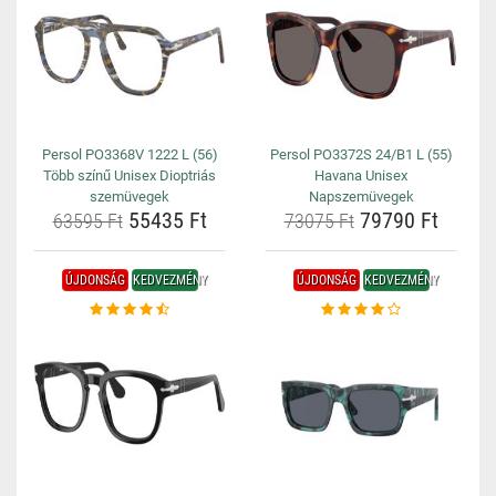
Persol PO3368V 1222 L (56)
Persol PO3372S 24/B1 L (55)
Több színű Unisex Dioptriás
Havana Unisex
szemüvegek
Napszemüvegek
55435 Ft
79790 Ft
63595 Ft
73075 Ft
ÚJDONSÁG
KEDVEZMÉNY
ÚJDONSÁG
KEDVEZMÉNY