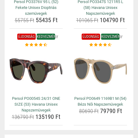
Persol PO3376V 95 L (52)
Persol PO3347S 1211R5 L
Fekete Unisex Dioptriás
(58) Havana Unisex
szemüvegek
Napszemüvegek
55435 Ft
104790 Ft
55755 Ft
101065 Ft
ÚJDONSÁG
KEDVEZMÉNY
ÚJDONSÁG
KEDVEZMÉNY
Persol PO0054S 24/31 ONE
Persol PO0649 1169B1 M (54)
SIZE (53) Havana Unisex
Bézs Női Napszemüvegek
79790 Ft
Napszemüvegek
80690 Ft
135190 Ft
136790 Ft