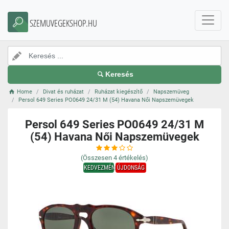
SZEMUVEGEKSHOP.HU
Keresés
Home
Divat és ruházat
Ruházat kiegészítő
Napszemüveg
Persol 649 Series PO0649 24/31 M (54) Havana Női Napszemüvegek
Persol 649 Series PO0649 24/31 M
(54) Havana Női Napszemüvegek
(Összesen
4
értékelés)
KEDVEZMÉNY
ÚJDONSÁG