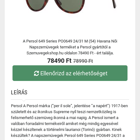
A Persol 649 Series PO0649 24/31 M (54) Havana Női
Napszemüvegek terméket a Persol gyártótól a
Szemuvegekshop.hu oldalon 78490 Ft - ért találja.
78490 Ft
78990 Ft
Ellenőrizd az elérhetőséget
LEÍRÁS
Persol A Persol márka (”per il sole”, jelentése ”a napért”) 1917-ben
született és az ikonikus Supreme nyíl teszi nemzetközileg is
felismerhető szemüveg ikonná a mai napig. A Persol ismert a
valóban forradalmi termékeiről amiket még mindig egyesével
kézzel készítenek a történelmi laurianoi (Torinó) gyárban. Kinek
készültek? A napszemüvegek Persol 649 Series PO0649 24/31 a