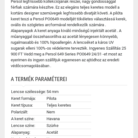
Persol legfrissebb kollekciójának részei, nagy gondossággal
férfiak számára készítve. Ez az elegáns teljes keretes modell a
kortárs designer szemüvegek legfrissebb divatját követi. A pilóta
keret teszi a Persol PO0649 modelljét tökéletes választássá kerek,
ovális és szögletes arcformával rendelkezők számára .
Alapanyagok A keret anyaga kiváló minőségű injektált acetát . A
műanyaggal összehasonlítva az acetát lényegesen könnyebb,
rugalmasabb és 100% hipoallergén. A lencséket a káros UV
sugarak elleni 100%-os védelemre tervezték. Ingyenes Szállítás 25
900 FT Vedd meg a Persol 649 Series PO0649 24/31 -et most az
eyerimen és ingyen szállítjuk egyenesen az ajtódhoz az eredeti
védőcsomagolásában .
A TERMÉK PARAMÉTEREI
Lencse szélessége:
54 mm
Keret formája:
Pilota
Keret típusa:
Teljes keretes
Polarizált:
Nem
A keret színe:
Havana
Lencse színe:
Szürke
Alapanyag:
Acetát