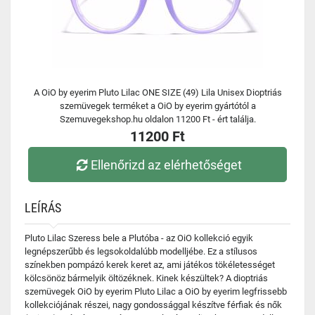
A OiO by eyerim Pluto Lilac ONE SIZE (49) Lila Unisex Dioptriás
szemüvegek terméket a OiO by eyerim gyártótól a
Szemuvegekshop.hu oldalon 11200 Ft - ért találja.
11200 Ft
Ellenőrizd az elérhetőséget
LEÍRÁS
Pluto Lilac Szeress bele a Plutóba - az OiO kollekció egyik
legnépszerűbb és legsokoldalúbb modelljébe. Ez a stílusos
színekben pompázó kerek keret az, ami játékos tökéletességet
kölcsönöz bármelyik öltözéknek. Kinek készültek? A dioptriás
szemüvegek OiO by eyerim Pluto Lilac a OiO by eyerim legfrissebb
kollekciójának részei, nagy gondossággal készítve férfiak és nők