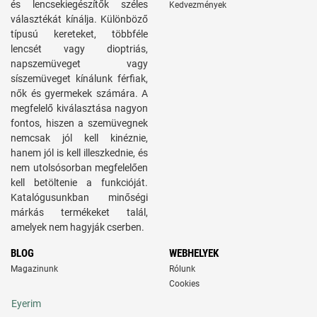
és lencsekiegészítők széles
Kedvezmények
választékát kínálja. Különböző
típusú kereteket, többféle
lencsét vagy dioptriás,
napszemüveget vagy
síszemüveget kínálunk férfiak,
nők és gyermekek számára. A
megfelelő kiválasztása nagyon
fontos, hiszen a szemüvegnek
nemcsak jól kell kinéznie,
hanem jól is kell illeszkednie, és
nem utolsósorban megfelelően
kell betöltenie a funkcióját.
Katalógusunkban minőségi
márkás termékeket talál,
amelyek nem hagyják cserben.
BLOG
WEBHELYEK
Magazinunk
Rólunk
Cookies
Eyerim