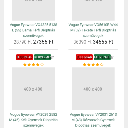
Vogue Eyewear VO4325 5138
Vogue Eyewear VO5610B W44
L (55) Barna Férfi Dioptriás
M (52) Fekete Férfi Dioptriás
szemüvegek
szemüvegek
27355 Ft
34555 Ft
28790 Ft
36390 Ft
ÚJDONSÁG
KEDVEZMÉNY
ÚJDONSÁG
KEDVEZMÉNY
Vogue Eyewear VY2029 2582
Vogue Eyewear VY2031 2613
M (45) Kék Gyermek Dioptriás
M (48) Rózsaszín Gyermek
szemüvegek
Dioptriás szemüvegek