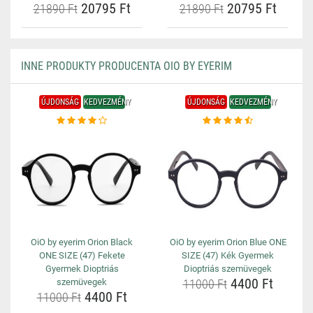
20795 Ft
20795 Ft
21890 Ft
21890 Ft
INNE PRODUKTY PRODUCENTA OIO BY EYERIM
ÚJDONSÁG
KEDVEZMÉNY
ÚJDONSÁG
KEDVEZMÉNY
OiO by eyerim Orion Black
OiO by eyerim Orion Blue ONE
ONE SIZE (47) Fekete
SIZE (47) Kék Gyermek
Gyermek Dioptriás
Dioptriás szemüvegek
4400 Ft
szemüvegek
11000 Ft
4400 Ft
11000 Ft