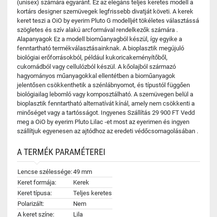
(unisex) számára egyaránt. Ez az elegáns teljes keretes modell a
kortárs designer szemüvegek legfrissebb divatját követi. A kerek
keret teszi a OiO by eyerim Pluto G modelljét tökéletes választássá
szögletes és szív alakú arcformával rendelkezők számára .
Alapanyagok Ez a modell bioműanyagból készül, így egyike a
fenntartható termékválasztásainknak. A bioplasztik megújuló
biológiai erőforrásokból, például kukoricakeményítőből,
cukornádból vagy cellulózból készül. A kőolajból származó
hagyományos műanyagokkal ellentétben a bioműanyagok
jelentősen csökkenthetik a szénlábnyomot, és típustól függően
biológiailag lebomló vagy komposztálható. A szemüvegen belül a
bioplasztik fenntartható alternatívát kínál, amely nem csökkenti a
minőséget vagy a tartósságot. Ingyenes Szállítás 29 900 FT Vedd
meg a OiO by eyerim Pluto Lilac -et most az eyerimen és ingyen
szállítjuk egyenesen az ajtódhoz az eredeti védőcsomagolásában .
A TERMÉK PARAMÉTEREI
Lencse szélessége:
49 mm
Keret formája:
Kerek
Keret típusa:
Teljes keretes
Polarizált:
Nem
A keret színe:
Lila