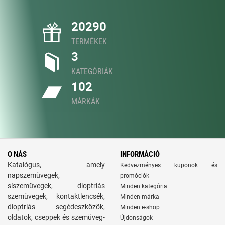
20290
TERMÉKEK
3
KATEGÓRIÁK
102
MÁRKÁK
O NÁS
INFORMÁCIÓ
Katalógus, amely
Kedvezményes kuponok és
napszemüvegek,
promóciók
síszemüvegek, dioptriás
Minden kategória
szemüvegek, kontaktlencsék,
Minden márka
dioptriás segédeszközök,
Minden e-shop
oldatok, cseppek és szemüveg-
Újdonságok