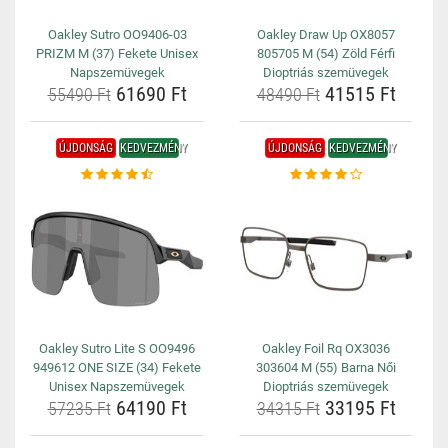
Oakley Sutro OO9406-03
Oakley Draw Up OX8057
PRIZM M (37) Fekete Unisex
805705 M (54) Zöld Férfi
Napszemüvegek
Dioptriás szemüvegek
61690 Ft
41515 Ft
55490 Ft
48490 Ft
ÚJDONSÁG
KEDVEZMÉNY
ÚJDONSÁG
KEDVEZMÉNY
Oakley Sutro Lite S OO9496
Oakley Foil Rq OX3036
949612 ONE SIZE (34) Fekete
303604 M (55) Barna Női
Unisex Napszemüvegek
Dioptriás szemüvegek
64190 Ft
33195 Ft
57235 Ft
34315 Ft