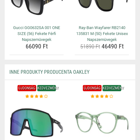
Gucci GG0632SA 001 ONE
Ray-Ban Wayfarer RB2140
SIZE (56) Fekete Férfi
135831 M (50) Fekete Unisex
Napszemüvegek
Napszemüvegek
66090 Ft
46490 Ft
51890 Ft
INNE PRODUKTY PRODUCENTA OAKLEY
ÚJDONSÁG
KEDVEZMÉNY
ÚJDONSÁG
KEDVEZMÉNY