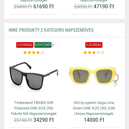
Napszemüvegek
Napszemüvegek
61690 Ft
47190 Ft
55490 Ft
53090 Ft
INNE PRODUKTY Z KATEGORII NAPSZEMÜVEG
ÚJDONSÁG
KEDVEZMÉNY
ÚJDONSÁG
Timberland TB9302 02R
OiO by eyerim Vega Lime
Polarized ONE SIZE (59)
Green ONE SIZE (50) Zöld
Fekete Női Napszemüvegek
Unisex Napszemüvegek
34290 Ft
14000 Ft
25190 Ft