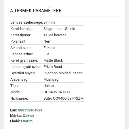
A TERMÉK PARAMÉTEREI
Lencse szélessége:
37 mm
Keret formája:
Single Lens | Shield
Keret típusa:
Teljes keretes
Polarizált:
Nem
A keret színe:
Fekete
Lencse színe:
Lila
Keret gyári színe:
Matte Black
Lencse gyári színe:
Prizm Road
Gyártási anyag:
Injection Molded Plastic
Alapanyag:
Műanyag
Típus:
Unisex
Modell:
OO9406 940608
Nickname:
Sutro OO9406-08 PRIZM
Ean:
888392404824
Márka:
Oakley
Eladó:
Eyerim