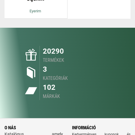
Eyerim
20290
TERMÉKEK
3
KATEGÓRIÁK
102
MÁRKÁK
O NÁS
INFORMÁCIÓ
Katalógus, amely
Kedvezményes kuponok és