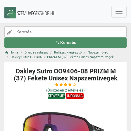
SZEMUVEGEKSHOP.HU
Keresés
Home
Divat és ruházat
Ruházat kiegészítő
Napszemüveg
Oakley Sutro OO9406-08 PRIZM M (37) Fekete Unisex Napszemüvegek
Oakley Sutro OO9406-08 PRIZM M
(37) Fekete Unisex Napszemüvegek
(Összesen
2
értékelés)
KEDVEZMÉNY
ÚJDONSÁG