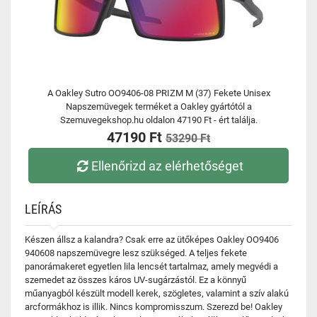
A Oakley Sutro OO9406-08 PRIZM M (37) Fekete Unisex
Napszemüvegek terméket a Oakley gyártótól a
Szemuvegekshop.hu oldalon 47190 Ft - ért találja.
47190 Ft
53290 Ft
Ellenőrizd az elérhetőséget
LEÍRÁS
Készen állsz a kalandra? Csak erre az ütőképes Oakley OO9406
940608 napszemüvegre lesz szükséged. A teljes fekete
panorámakeret egyetlen lila lencsét tartalmaz, amely megvédi a
szemedet az összes káros UV-sugárzástól. Ez a könnyű
műanyagból készült modell kerek, szögletes, valamint a szív alakú
arcformákhoz is illik. Nincs kompromisszum. Szerezd be! Oakley