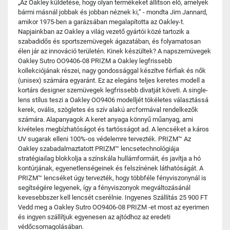
„Az Oakley küldetése, hogy olyan termékeket állítson elő, amelyek
bármi másnál jobbak és jobban néznek ki,” - mondta Jim Jannard,
amikor 1975-ben a garázsában megalapította az Oakley-t.
Napjainkban az Oakley a világ vezető gyártói közé tartozik a
szabadidős és sportszemüvegek ágazatában, és folyamatosan
élen jár az innováció területén. Kinek készültek? A napszemüvegek
Oakley Sutro OO9406-08 PRIZM a Oakley legfrissebb
kollekciójának részei, nagy gondossággal készítve férfiak és nők
(unisex) számára egyaránt. Ez az elegáns teljes keretes modell a
kortárs designer szemüvegek legfrissebb divatját követi. A single-
lens stílus teszi a Oakley OO9406 modelljét tökéletes választássá
kerek, ovális, szögletes és szív alakú arcformával rendelkezők
számára. Alapanyagok A keret anyaga könnyű műanyag, ami
kivételes megbízhatóságot és tartósságot ad. A lencséket a káros
UV sugarak elleni 100%-os védelemre tervezték. PRIZM™ Az
Oakley szabadalmaztatott PRIZM™ lencsetechnológiája
stratégiailag blokkolja a színskála hullámformáit, és javítja a hó
kontúrjának, egyenetlenségeinek és felszínének láthatóságát. A
PRIZM™ lencséket úgy tervezték, hogy többféle fényviszonynál is
segítségére legyenek, így a fényviszonyok megváltozásánál
kevesebbszer kell lencsét cserélnie. Ingyenes Szállítás 25 900 FT
Vedd meg a Oakley Sutro OO9406-08 PRIZM -et most az eyerimen
és ingyen szállítjuk egyenesen az ajtódhoz az eredeti
védőcsomagolásában.