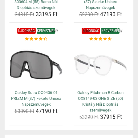
303604 M (55) Barna Női
(37) Szürke Unisex
Dioptriás szemüvegek
Napszemüvegek
33195 Ft
47190 Ft
34315 Ft
52290 Ft
ÚJDONSÁG
KEDVEZMÉNY
ÚJDONSÁG
KEDVEZMÉNY
Oakley Sutro OO9406-01
Oakley Pitchman R Carbon
PRIZM M (37) Fekete Unisex
OX8149-03 ONE SIZE (50)
Napszemüvegek
Kristály Női Dioptriás
47190 Ft
53090 Ft
szemüvegek
37915 Ft
53290 Ft