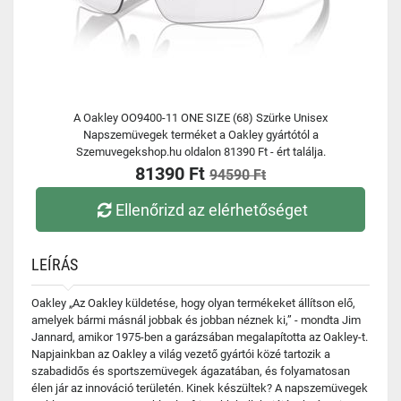
A Oakley OO9400-11 ONE SIZE (68) Szürke Unisex
Napszemüvegek terméket a Oakley gyártótól a
Szemuvegekshop.hu oldalon 81390 Ft - ért találja.
81390 Ft
94590 Ft
Ellenőrizd az elérhetőséget
LEÍRÁS
Oakley „Az Oakley küldetése, hogy olyan termékeket állítson elő,
amelyek bármi másnál jobbak és jobban néznek ki,” - mondta Jim
Jannard, amikor 1975-ben a garázsában megalapította az Oakley-t.
Napjainkban az Oakley a világ vezető gyártói közé tartozik a
szabadidős és sportszemüvegek ágazatában, és folyamatosan
élen jár az innováció területén. Kinek készültek? A napszemüvegek