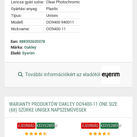
Lencse gyári színe:
Clear Photochromic
Gyártási anyag:
Plastic
Típus:
Unisex
Modell:
OO9400 940011
Nickname:
OO9400-11
Ean:
888392620378
Márka:
Oakley
Eladó:
Eyerim
További információkért az eladótól
WARIANTY PRODUKTÓW OAKLEY OO9400-11 ONE SIZE
(68) SZÜRKE UNISEX NAPSZEMÜVEGEK
ÚJDONSÁG
KEDVEZMÉNY
ÚJDONSÁG
KEDVEZMÉNY