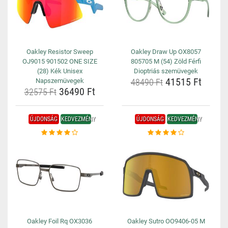
Oakley Resistor Sweep
Oakley Draw Up OX8057
OJ9015 901502 ONE SIZE
805705 M (54) Zöld Férfi
(28) Kék Unisex
Dioptriás szemüvegek
41515 Ft
Napszemüvegek
48490 Ft
36490 Ft
32575 Ft
ÚJDONSÁG
KEDVEZMÉNY
ÚJDONSÁG
KEDVEZMÉNY
Oakley Foil Rq OX3036
Oakley Sutro OO9406-05 M