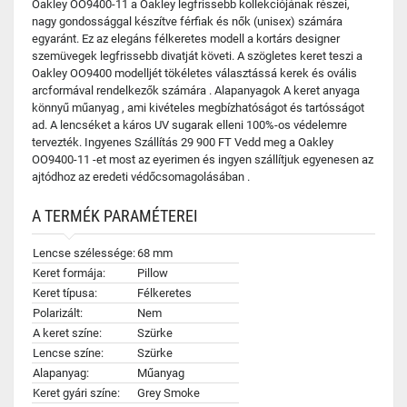
Oakley OO9400-11 a Oakley legfrissebb kollekciójának részei,
nagy gondossággal készítve férfiak és nők (unisex) számára
egyaránt. Ez az elegáns félkeretes modell a kortárs designer
szemüvegek legfrissebb divatját követi. A szögletes keret teszi a
Oakley OO9400 modelljét tökéletes választássá kerek és ovális
arcformával rendelkezők számára . Alapanyagok A keret anyaga
könnyű műanyag , ami kivételes megbízhatóságot és tartósságot
ad. A lencséket a káros UV sugarak elleni 100%-os védelemre
tervezték. Ingyenes Szállítás 29 900 FT Vedd meg a Oakley
OO9400-11 -et most az eyerimen és ingyen szállítjuk egyenesen az
ajtódhoz az eredeti védőcsomagolásában .
A TERMÉK PARAMÉTEREI
Lencse szélessége:
68 mm
Keret formája:
Pillow
Keret típusa:
Félkeretes
Polarizált:
Nem
A keret színe:
Szürke
Lencse színe:
Szürke
Alapanyag:
Műanyag
Keret gyári színe:
Grey Smoke