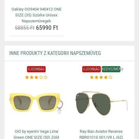
Oakley OO9404 940412 ONE
SIZE (35) Szürke Unisex
Napszemüvegek
65990 Ft
58855 Ft
INNE PRODUKTY Z KATEGORII NAPSZEMÜVEG
ÚJDONSÁG
ÚJDONSÁG
KEDVEZMÉNY
OiO by eyerim Vega Lime
Ray-Ban Aviator Reverse
Green ONE SIZE (50) Zöld
RBR0101S 001/VR L (62)