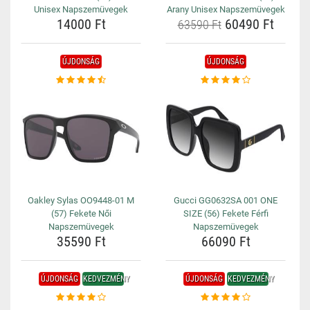
Unisex Napszemüvegek
Arany Unisex Napszemüvegek
14000 Ft
60490 Ft
63590 Ft
ÚJDONSÁG
ÚJDONSÁG
Oakley Sylas OO9448-01 M
Gucci GG0632SA 001 ONE
(57) Fekete Női
SIZE (56) Fekete Férfi
Napszemüvegek
Napszemüvegek
35590 Ft
66090 Ft
ÚJDONSÁG
KEDVEZMÉNY
ÚJDONSÁG
KEDVEZMÉNY