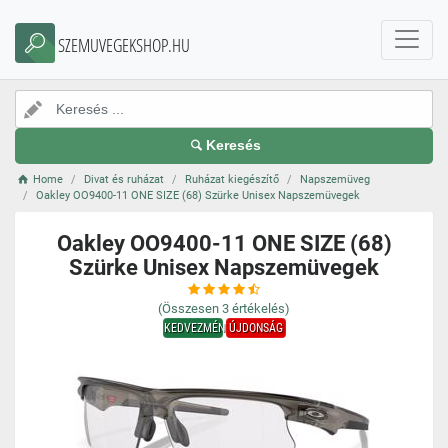
SZEMUVEGEKSHOP.HU
Keresés
Home
Divat és ruházat
Ruházat kiegészítő
Napszemüveg
Oakley OO9400-11 ONE SIZE (68) Szürke Unisex Napszemüvegek
Oakley OO9400-11 ONE SIZE (68)
Szürke Unisex Napszemüvegek
(Összesen
3
értékelés)
KEDVEZMÉNY
ÚJDONSÁG