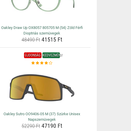
Oakley Draw Up OX8057 805705 M (54) Zöld Férfi
Dioptriás szemüvegek
41515 Ft
48490 Ft
ÚJDONSÁG
KEDVEZMÉNY
Oakley Sutro OO9406-05 M (37) Szürke Unisex
Napszemüvegek
47190 Ft
52290 Ft