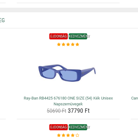
EG
ÚJDONSÁG
KEDVEZMÉNY
Ray-Ban RB4425 676180 ONE SIZE (54) Kék Unisex
Car
Napszemüvegek
37790 Ft
50690 Ft
ÚJDONSÁG
KEDVEZMÉNY