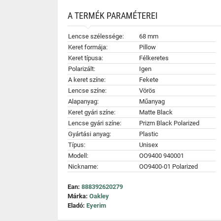
A TERMÉK PARAMÉTEREI
Lencse szélessége:
68 mm
Keret formája:
Pillow
Keret típusa:
Félkeretes
Polarizált:
Igen
A keret színe:
Fekete
Lencse színe:
Vörös
Alapanyag:
Műanyag
Keret gyári színe:
Matte Black
Lencse gyári színe:
Prizm Black Polarized
Gyártási anyag:
Plastic
Típus:
Unisex
Modell:
OO9400 940001
Nickname:
OO9400-01 Polarized
Ean:
888392620279
Márka:
Oakley
Eladó:
Eyerim