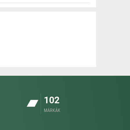
102
MÁRKÁK