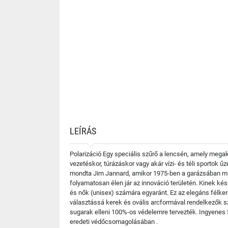
LEÍRÁS
Polarizáció Egy speciális szűrő a lencsén, amely mega
vezetéskor, túrázáskor vagy akár vízi- és téli sportok 
mondta Jim Jannard, amikor 1975-ben a garázsában mega
folyamatosan élen jár az innováció területén. Kinek k
és nők (unisex) számára egyaránt. Ez az elegáns félker
választássá kerek és ovális arcformával rendelkezők 
sugarak elleni 100%-os védelemre tervezték. Ingyenes 
eredeti védőcsomagolásában .