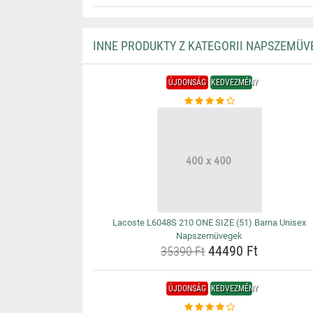
INNE PRODUKTY Z KATEGORII NAPSZEMÜV
ÚJDONSÁG
KEDVEZMÉNY
Lacoste L6048S 210 ONE SIZE (51) Barna Unisex
Napszemüvegek
44490 Ft
35390 Ft
ÚJDONSÁG
KEDVEZMÉNY