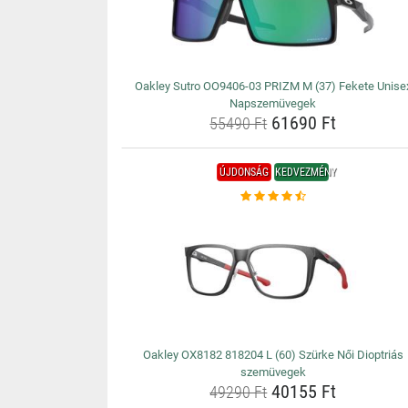
Oakley Sutro OO9406-03 PRIZM M (37) Fekete Unise
Napszemüvegek
61690 Ft
55490 Ft
ÚJDONSÁG
KEDVEZMÉNY
Oakley OX8182 818204 L (60) Szürke Női Dioptriás
szemüvegek
40155 Ft
49290 Ft