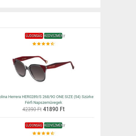
ÚJDONSÁG
KEDVEZMÉNY
olina Herrera HER0289/S 268/9O ONE SIZE (54) Szürke
Férfi Napszemüvegek
41890 Ft
42390 Ft
ÚJDONSÁG
KEDVEZMÉNY