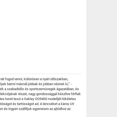
át fogod venni, különösen a nyári időszakban,
elyek bármi másnál jobbak és jobban néznek ki,” -
tozik a szabadidős és sportszemüvegek ágazatában, és
lekciójának részei, nagy gondossággal készítve férfiak
tes keret teszi a Oakley OO9400 modelljét tökéletes
tóságot és tartósságot ad. A lencséket a káros UV
n és ingyen szállítjuk egyenesen az ajtódhoz az