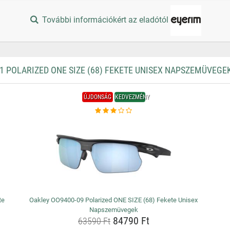
További információkért az eladótól
 POLARIZED ONE SIZE (68) FEKETE UNISEX NAPSZEMÜVEGE
ÚJDONSÁG
KEDVEZMÉNY
te
Oakley OO9400-09 Polarized ONE SIZE (68) Fekete Unisex
Napszemüvegek
84790 Ft
63590 Ft