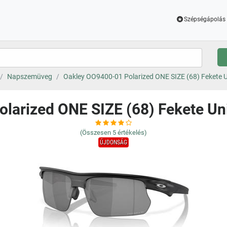
Szépségápolás 
Napszemüveg
Oakley OO9400-01 Polarized ONE SIZE (68) Fekete
olarized ONE SIZE (68) Fekete U
(Összesen
5
értékelés)
ÚJDONSÁG