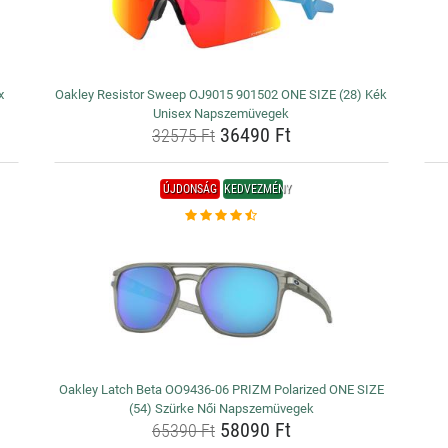
x
Oakley Resistor Sweep OJ9015 901502 ONE SIZE (28) Kék
Unisex Napszemüvegek
36490 Ft
32575 Ft
ÚJDONSÁG
KEDVEZMÉNY
Oakley Latch Beta OO9436-06 PRIZM Polarized ONE SIZE
(54) Szürke Női Napszemüvegek
58090 Ft
65390 Ft