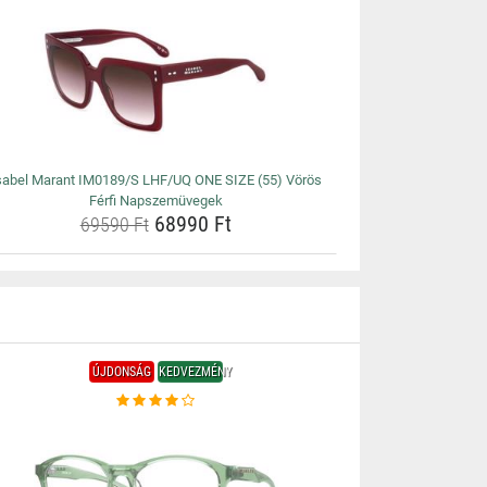
sabel Marant IM0189/S LHF/UQ ONE SIZE (55) Vörös
Férfi Napszemüvegek
68990 Ft
69590 Ft
ÚJDONSÁG
KEDVEZMÉNY