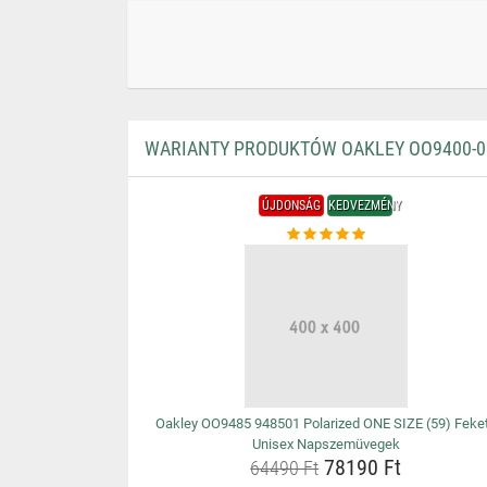
WARIANTY PRODUKTÓW OAKLEY OO9400-01
ÚJDONSÁG
KEDVEZMÉNY
Oakley OO9485 948501 Polarized ONE SIZE (59) Feke
Unisex Napszemüvegek
78190 Ft
64490 Ft