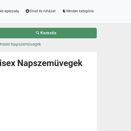
és egészség
Divat és ruházat
Minden kategória
Keresés
 Unisex Napszemüvegek
nisex Napszemüvegek