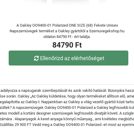
A Oakley OO9400-01 Polarized ONE SIZE (68) Fekete Unisex
Napszemüvegek terméket a Oakley gyártótól a Szemuvegekshop.hu
oldalon 84790 Ft - ért találja.
84790 Ft
Ellenőrizd az elérhetőséget
kadályozza a napsugarak szembejutását és azok vakító hatását. Bizonyára haszn
űzése során. Oakley „Az Oakley küldetése, hogy olyan termékeket állítson elő, am
lapította az Oakley-t. Napjainkban az Oakley a világ vezető gyártói közé tar
észültek? A napszemüvegek Oakley OO9400-01 Polarized a Oakley legfrissebb kol
etes modell a kortárs designer szemüvegek legfrissebb divatját követi. A szögle
számára . Alapanyagok A keret anyaga könnyű műanyag , ami kivételes megbízha
Szállítás 29 900 FT Vedd meg a Oakley OO9400-01 Polarized -et most az eyerime