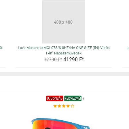
ői
Love Moschino MOL078/S 0HZ/HA ONE SIZE (54) Vörös
I
Férfi Napszemüvegek
41290 Ft
32790 Ft
ÚJDONSÁG
KEDVEZMÉNY