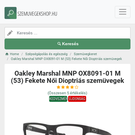
SZEMUVEGEKSHOP.HU
Keresés
Home
Szépségápolás és egészség
Szemüvegkeret
Oakley Marshal MNP OX8091-01 M (53) Fekete Női Dioptriás szemüvegek
Oakley Marshal MNP OX8091-01 M
(53) Fekete Női Dioptriás szemüvegek
(Összesen
5
értékelés)
KEDVEZMÉNY
ÚJDONSÁG