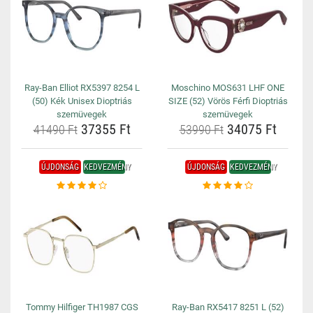
Ray-Ban Elliot RX5397 8254 L
Moschino MOS631 LHF ONE
(50) Kék Unisex Dioptriás
SIZE (52) Vörös Férfi Dioptriás
szemüvegek
szemüvegek
37355 Ft
34075 Ft
41490 Ft
53990 Ft
ÚJDONSÁG
KEDVEZMÉNY
ÚJDONSÁG
KEDVEZMÉNY
Tommy Hilfiger TH1987 CGS
Ray-Ban RX5417 8251 L (52)