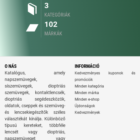
3
KATEGÓRIÁK
102
MÁRKÁK
O NÁS
INFORMÁCIÓ
Katalógus, amely
Kedvezményes kuponok és
napszemüvegek,
promóciók
síszemüvegek, dioptriás
Minden kategória
szemüvegek, kontaktlencsék,
Minden márka
dioptriás segédeszközök,
Minden e-shop
oldatok, cseppek és szemüveg-
Újdonságok
és lencsekiegészítők széles
Kedvezmények
választékát kínálja. Különböző
típusú kereteket, többféle
lencsét vagy dioptriás,
napszemüveget vagy