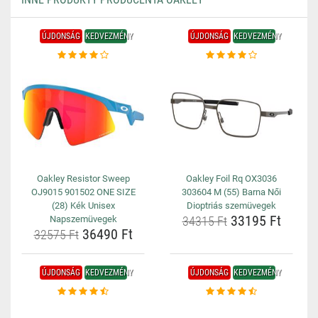
ÚJDONSÁG
KEDVEZMÉNY
ÚJDONSÁG
KEDVEZMÉNY
Oakley Resistor Sweep
Oakley Foil Rq OX3036
OJ9015 901502 ONE SIZE
303604 M (55) Barna Női
(28) Kék Unisex
Dioptriás szemüvegek
33195 Ft
Napszemüvegek
34315 Ft
36490 Ft
32575 Ft
ÚJDONSÁG
KEDVEZMÉNY
ÚJDONSÁG
KEDVEZMÉNY