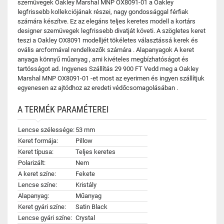
szemüvegek Oakley Marshal MNP OX8091-01 a Oakley
legfrissebb kollekciójának részei, nagy gondossággal férfiak
számára készítve. Ez az elegáns teljes keretes modell a kortárs
designer szemüvegek legfrissebb divatját követi. A szögletes keret
teszi a Oakley OX8091 modelljét tökéletes választássá kerek és
ovális arcformával rendelkezők számára . Alapanyagok A keret
anyaga könnyű műanyag , ami kivételes megbízhatóságot és
tartósságot ad. Ingyenes Szállítás 29 900 FT Vedd meg a Oakley
Marshal MNP OX8091-01 -et most az eyerimen és ingyen szállítjuk
egyenesen az ajtódhoz az eredeti védőcsomagolásában .
A TERMÉK PARAMÉTEREI
Lencse szélessége:
53 mm
Keret formája:
Pillow
Keret típusa:
Teljes keretes
Polarizált:
Nem
A keret színe:
Fekete
Lencse színe:
Kristály
Alapanyag:
Műanyag
Keret gyári színe:
Satin Black
Lencse gyári színe:
Crystal