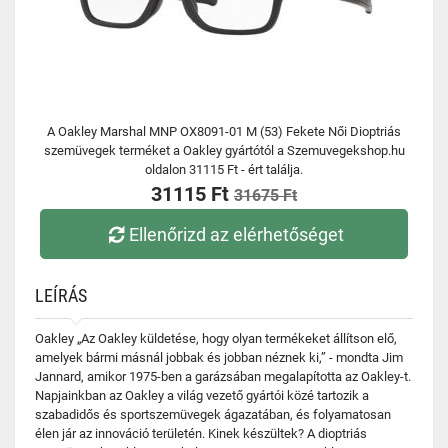
A Oakley Marshal MNP OX8091-01 M (53) Fekete Női Dioptriás
szemüvegek terméket a Oakley gyártótól a Szemuvegekshop.hu
oldalon 31115 Ft - ért találja.
31115 Ft
31675 Ft
Ellenőrizd az elérhetőséget
LEÍRÁS
Oakley „Az Oakley küldetése, hogy olyan termékeket állítson elő,
amelyek bármi másnál jobbak és jobban néznek ki,” - mondta Jim
Jannard, amikor 1975-ben a garázsában megalapította az Oakley-t.
Napjainkban az Oakley a világ vezető gyártói közé tartozik a
szabadidős és sportszemüvegek ágazatában, és folyamatosan
élen jár az innováció területén. Kinek készültek? A dioptriás