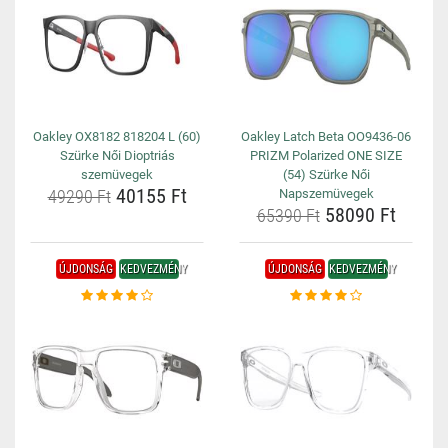
Oakley OX8182 818204 L (60)
Oakley Latch Beta OO9436-06
Szürke Női Dioptriás
PRIZM Polarized ONE SIZE
szemüvegek
(54) Szürke Női
40155 Ft
49290 Ft
Napszemüvegek
58090 Ft
65390 Ft
ÚJDONSÁG
KEDVEZMÉNY
ÚJDONSÁG
KEDVEZMÉNY