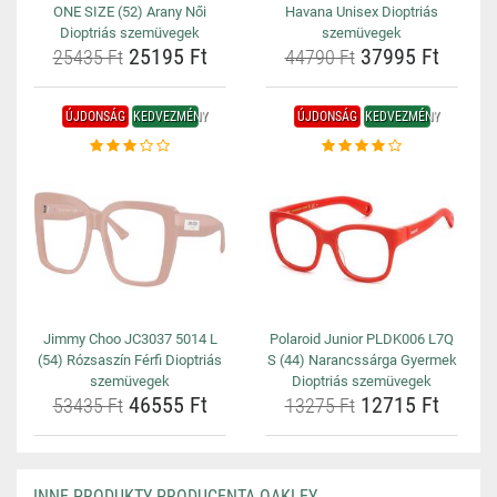
ONE SIZE (52) Arany Női
Havana Unisex Dioptriás
Dioptriás szemüvegek
szemüvegek
25195 Ft
37995 Ft
25435 Ft
44790 Ft
ÚJDONSÁG
KEDVEZMÉNY
ÚJDONSÁG
KEDVEZMÉNY
Jimmy Choo JC3037 5014 L
Polaroid Junior PLDK006 L7Q
(54) Rózsaszín Férfi Dioptriás
S (44) Narancssárga Gyermek
szemüvegek
Dioptriás szemüvegek
46555 Ft
12715 Ft
53435 Ft
13275 Ft
INNE PRODUKTY PRODUCENTA OAKLEY