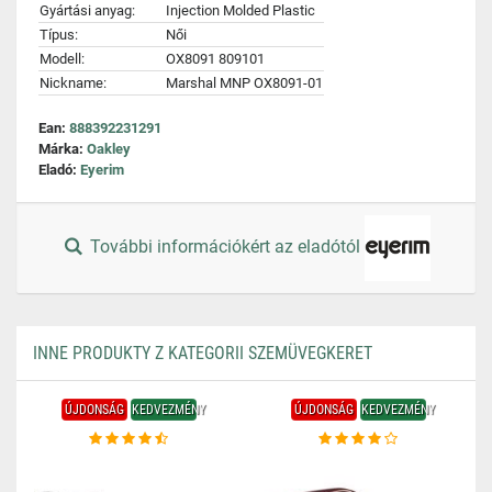
Gyártási anyag:
Injection Molded Plastic
Típus:
Női
Modell:
OX8091 809101
Nickname:
Marshal MNP OX8091-01
Ean:
888392231291
Márka:
Oakley
Eladó:
Eyerim
További információkért az eladótól
INNE PRODUKTY Z KATEGORII SZEMÜVEGKERET
ÚJDONSÁG
KEDVEZMÉNY
ÚJDONSÁG
KEDVEZMÉNY