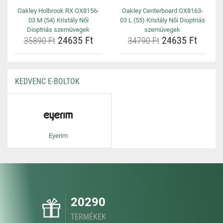
Oakley Holbrook RX OX8156-
Oakley Centerboard OX8163-
03 M (54) Kristály Női
03 L (55) Kristály Női Dioptriás
Dioptriás szemüvegek
szemüvegek
24635 Ft
24635 Ft
35890 Ft
34790 Ft
KEDVENC E-BOLTOK
Eyerim
20290
TERMÉKEK