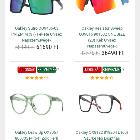
Oakley Sutro OO9406-03
Oakley Resistor Sweep
PRIZM M (37) Fekete Unisex
OJ9015 901502 ONE SIZE
Napszemüvegek
(28) Kék Unisex
61690 Ft
55490 Ft
Napszemüvegek
36490 Ft
32575 Ft
ÚJDONSÁG
KEDVEZMÉNY
ÚJDONSÁG
KEDVEZMÉNY
Oakley Draw Up OX8057
Oakley OX8182 818204 L (60)
805705 M (54) Zöld Férfi
Szürke Női Dioptriás