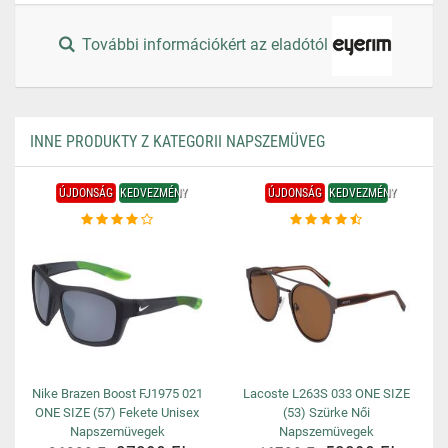
További információkért az eladótól
INNE PRODUKTY Z KATEGORII NAPSZEMÜVEG
ÚJDONSÁG
KEDVEZMÉNY
ÚJDONSÁG
KEDVEZMÉNY
Nike Brazen Boost FJ1975 021
Lacoste L263S 033 ONE SIZE
ONE SIZE (57) Fekete Unisex
(53) Szürke Női
Napszemüvegek
Napszemüvegek