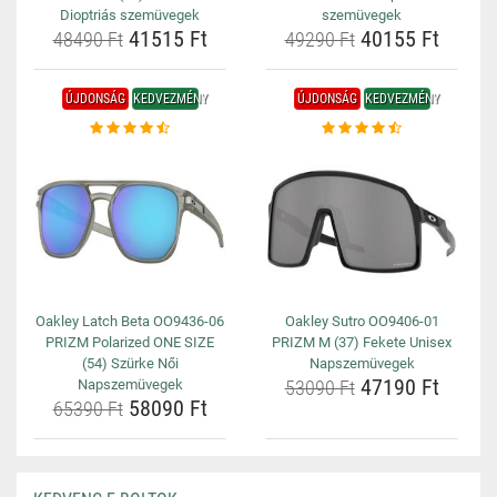
Dioptriás szemüvegek
szemüvegek
41515 Ft
40155 Ft
48490 Ft
49290 Ft
ÚJDONSÁG
KEDVEZMÉNY
ÚJDONSÁG
KEDVEZMÉNY
Oakley Latch Beta OO9436-06
Oakley Sutro OO9406-01
PRIZM Polarized ONE SIZE
PRIZM M (37) Fekete Unisex
(54) Szürke Női
Napszemüvegek
47190 Ft
Napszemüvegek
53090 Ft
58090 Ft
65390 Ft