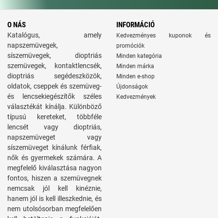
O NÁS
INFORMÁCIÓ
Katalógus, amely
Kedvezményes kuponok és
napszemüvegek,
promóciók
síszemüvegek, dioptriás
Minden kategória
szemüvegek, kontaktlencsék,
Minden márka
dioptriás segédeszközök,
Minden e-shop
oldatok, cseppek és szemüveg-
Újdonságok
és lencsekiegészítők széles
Kedvezmények
választékát kínálja. Különböző
típusú kereteket, többféle
lencsét vagy dioptriás,
napszemüveget vagy
síszemüveget kínálunk férfiak,
nők és gyermekek számára. A
megfelelő kiválasztása nagyon
fontos, hiszen a szemüvegnek
nemcsak jól kell kinéznie,
hanem jól is kell illeszkednie, és
nem utolsósorban megfelelően