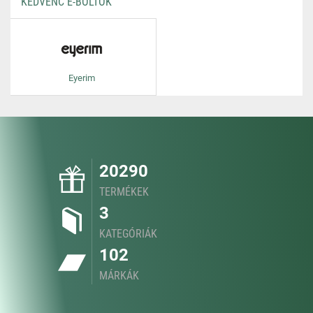
KEDVENC E-BOLTOK
Eyerim
20290
TERMÉKEK
3
KATEGÓRIÁK
102
MÁRKÁK