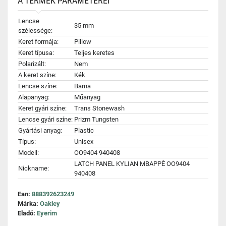
A TERMÉK PARAMÉTEREI
Lencse
35 mm
szélessége:
Keret formája:
Pillow
Keret típusa:
Teljes keretes
Polarizált:
Nem
A keret színe:
Kék
Lencse színe:
Barna
Alapanyag:
Műanyag
Keret gyári színe:
Trans Stonewash
Lencse gyári színe:
Prizm Tungsten
Gyártási anyag:
Plastic
Típus:
Unisex
Modell:
OO9404 940408
LATCH PANEL KYLIAN MBAPPÈ OO9404
Nickname:
940408
Ean:
888392623249
Márka:
Oakley
Eladó:
Eyerim