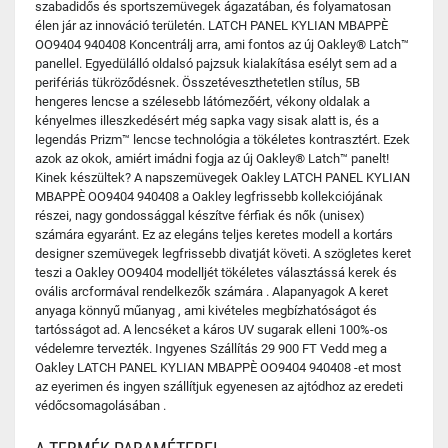
szabadidős és sportszemüvegek ágazatában, és folyamatosan
élen jár az innováció területén. LATCH PANEL KYLIAN MBAPPÈ
OO9404 940408 Koncentrálj arra, ami fontos az új Oakley® Latch™
panellel. Egyedülálló oldalsó pajzsuk kialakítása esélyt sem ad a
perifériás tükröződésnek. Összetéveszthetetlen stílus, 5B
hengeres lencse a szélesebb látómezőért, vékony oldalak a
kényelmes illeszkedésért még sapka vagy sisak alatt is, és a
legendás Prizm™ lencse technológia a tökéletes kontrasztért. Ezek
azok az okok, amiért imádni fogja az új Oakley® Latch™ panelt!
Kinek készültek? A napszemüvegek Oakley LATCH PANEL KYLIAN
MBAPPÈ OO9404 940408 a Oakley legfrissebb kollekciójának
részei, nagy gondossággal készítve férfiak és nők (unisex)
számára egyaránt. Ez az elegáns teljes keretes modell a kortárs
designer szemüvegek legfrissebb divatját követi. A szögletes keret
teszi a Oakley OO9404 modelljét tökéletes választássá kerek és
ovális arcformával rendelkezők számára . Alapanyagok A keret
anyaga könnyű műanyag , ami kivételes megbízhatóságot és
tartósságot ad. A lencséket a káros UV sugarak elleni 100%-os
védelemre tervezték. Ingyenes Szállítás 29 900 FT Vedd meg a
Oakley LATCH PANEL KYLIAN MBAPPÈ OO9404 940408 -et most
az eyerimen és ingyen szállítjuk egyenesen az ajtódhoz az eredeti
védőcsomagolásában .