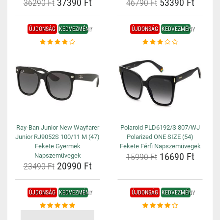
37390 Ft
53390 Ft
36290 Ft
46790 Ft
ÚJDONSÁG
KEDVEZMÉNY
ÚJDONSÁG
KEDVEZMÉNY
Ray-Ban Junior New Wayfarer
Polaroid PLD6192/S 807/WJ
Junior RJ9052S 100/11 M (47)
Polarized ONE SIZE (54)
Fekete Gyermek
Fekete Férfi Napszemüvegek
16690 Ft
Napszemüvegek
15990 Ft
20990 Ft
23490 Ft
ÚJDONSÁG
KEDVEZMÉNY
ÚJDONSÁG
KEDVEZMÉNY