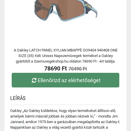
A Oakley LATCH PANEL KYLIAN MBAPPÈ OO9404 940408 ONE
SIZE (35) Kék Unisex Napszemüvegek terméket a Oakley
gyártótól a Szemuvegekshop.hu oldalon 78690 Ft - ért találja.
78690 Ft
70490 Ft
Ellenőrizd az elérhetőséget
LEÍRÁS
Oakley „Az Oakley küldetése, hogy olyan termékeket állítson elő,
amelyek bármi másnál jobbak és jobban néznek ki,” - mondta Jim
Jannard, amikor 1975-ben a garázsában megalapította az Oakley-t.
Napjainkban az Oakley a világ vezető gyártói közé tartozik a