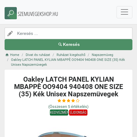
SZEMUVEGEKSHOP.HU
Keresés
Home
Divat és ruházat
Ruházat kiegészítő
Napszemüveg
Oakley LATCH PANEL KYLIAN MBAPPÈ OO9404 940408 ONE SIZE (35) Kék
Unisex Napszemüvegek
Oakley LATCH PANEL KYLIAN
MBAPPÈ OO9404 940408 ONE SIZE
(35) Kék Unisex Napszemüvegek
(Összesen
5
értékelés)
KEDVEZMÉNY
ÚJDONSÁG