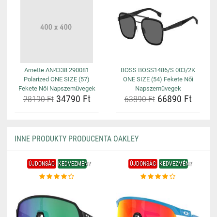
Arnette AN4338 290081
BOSS BOSS1486/S 003/2K
Polarized ONE SIZE (57)
ONE SIZE (54) Fekete Női
Fekete Női Napszemüvegek
Napszemüvegek
34790 Ft
66890 Ft
28190 Ft
63890 Ft
INNE PRODUKTY PRODUCENTA OAKLEY
ÚJDONSÁG
KEDVEZMÉNY
ÚJDONSÁG
KEDVEZMÉNY