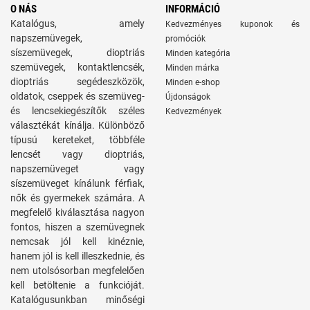
O NÁS
INFORMÁCIÓ
Katalógus, amely
Kedvezményes kuponok és
napszemüvegek,
promóciók
síszemüvegek, dioptriás
Minden kategória
szemüvegek, kontaktlencsék,
Minden márka
dioptriás segédeszközök,
Minden e-shop
oldatok, cseppek és szemüveg-
Újdonságok
és lencsekiegészítők széles
Kedvezmények
választékát kínálja. Különböző
típusú kereteket, többféle
lencsét vagy dioptriás,
napszemüveget vagy
síszemüveget kínálunk férfiak,
nők és gyermekek számára. A
megfelelő kiválasztása nagyon
fontos, hiszen a szemüvegnek
nemcsak jól kell kinéznie,
hanem jól is kell illeszkednie, és
nem utolsósorban megfelelően
kell betöltenie a funkcióját.
Katalógusunkban minőségi