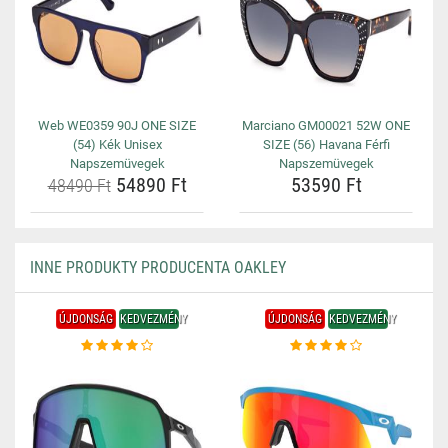
Web WE0359 90J ONE SIZE
Marciano GM00021 52W ONE
(54) Kék Unisex
SIZE (56) Havana Férfi
Napszemüvegek
Napszemüvegek
54890 Ft
53590 Ft
48490 Ft
INNE PRODUKTY PRODUCENTA OAKLEY
ÚJDONSÁG
KEDVEZMÉNY
ÚJDONSÁG
KEDVEZMÉNY