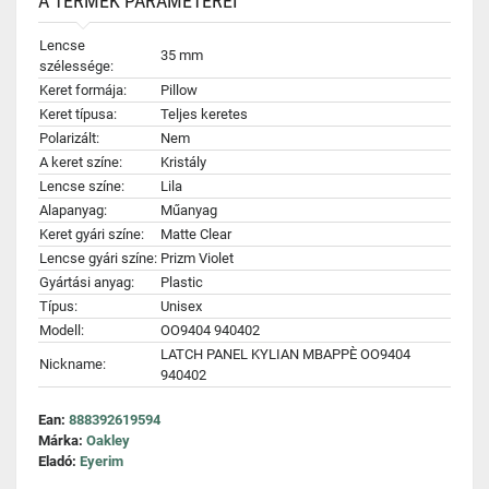
A TERMÉK PARAMÉTEREI
Lencse
35 mm
szélessége:
Keret formája:
Pillow
Keret típusa:
Teljes keretes
Polarizált:
Nem
A keret színe:
Kristály
Lencse színe:
Lila
Alapanyag:
Műanyag
Keret gyári színe:
Matte Clear
Lencse gyári színe:
Prizm Violet
Gyártási anyag:
Plastic
Típus:
Unisex
Modell:
OO9404 940402
LATCH PANEL KYLIAN MBAPPÈ OO9404
Nickname:
940402
Ean:
888392619594
Márka:
Oakley
Eladó:
Eyerim