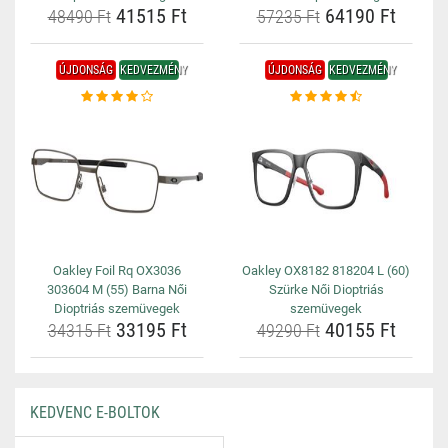
41515 Ft
64190 Ft
48490 Ft
57235 Ft
ÚJDONSÁG
KEDVEZMÉNY
ÚJDONSÁG
KEDVEZMÉNY
Oakley Foil Rq OX3036
Oakley OX8182 818204 L (60)
303604 M (55) Barna Női
Szürke Női Dioptriás
Dioptriás szemüvegek
szemüvegek
33195 Ft
40155 Ft
34315 Ft
49290 Ft
KEDVENC E-BOLTOK