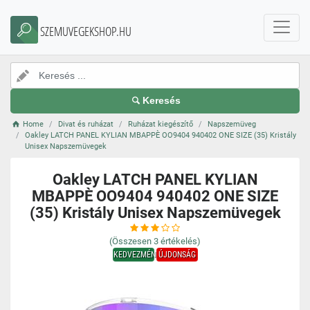
SZEMUVEGEKSHOP.HU
Keresés
Home
Divat és ruházat
Ruházat kiegészítő
Napszemüveg
Oakley LATCH PANEL KYLIAN MBAPPÈ OO9404 940402 ONE SIZE (35) Kristály
Unisex Napszemüvegek
Oakley LATCH PANEL KYLIAN
MBAPPÈ OO9404 940402 ONE SIZE
(35) Kristály Unisex Napszemüvegek
(Összesen
3
értékelés)
KEDVEZMÉNY
ÚJDONSÁG