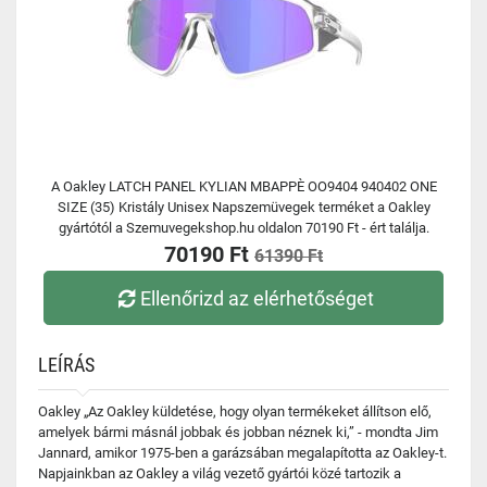
A Oakley LATCH PANEL KYLIAN MBAPPÈ OO9404 940402 ONE
SIZE (35) Kristály Unisex Napszemüvegek terméket a Oakley
gyártótól a Szemuvegekshop.hu oldalon 70190 Ft - ért találja.
70190 Ft
61390 Ft
Ellenőrizd az elérhetőséget
LEÍRÁS
Oakley „Az Oakley küldetése, hogy olyan termékeket állítson elő,
amelyek bármi másnál jobbak és jobban néznek ki,” - mondta Jim
Jannard, amikor 1975-ben a garázsában megalapította az Oakley-t.
Napjainkban az Oakley a világ vezető gyártói közé tartozik a