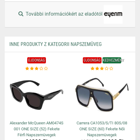
További információkért az eladótól
INNE PRODUKTY Z KATEGORII NAPSZEMÜVEG
ÚJDONSÁG
ÚJDONSÁG
KEDVEZMÉNY
Alexander McQueen AM0474S
Carrera CA1053/S/TI 80S/08
001 ONE SIZE (52) Fekete
ONE SIZE (60) Fekete Női
Férfi Napszemüvegek
Napszemüvegek