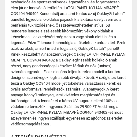
szabadidős és sportszemüvegek ágazatában, és folyamatosan
élen jár az innováció területén. LATCH PANEL KYLIAN MBAPPÈ
OO9404 940402 Koncentrálj arra, ami fontos az új Oakley® Latch™
panellel. Egyedülálló oldalsó pajzsuk kialakítása esélyt sem ad a
perifériás tükröződésnek. Összetéveszthetetlen stílus, 5B
hengeres lencse a szélesebb látómezőért, vékony oldalak a
kényelmes illeszkedésért még sapka vagy sisak alatt is, és a
legendás Prizm™ lencse technológia a tökéletes kontrasztért. Ezek
azok az okok, amiért imádni fogja az új Oakley® Latch™ panelt!
Kinek készültek? A napszemüvegek Oakley LATCH PANEL KYLIAN
MBAPPÈ OO9404 940402 a Oakley legfrissebb kollekciójának
részei, nagy gondossággal készítve férfiak és nők (unisex)
számára egyaránt. Ez az elegáns teljes keretes modell a kortárs
designer szemüvegek legfrissebb divatját követi. A szögletes keret
teszi a Oakley OO9404 modelljét tökéletes választássá kerek és
ovális arcformával rendelkezők számára . Alapanyagok A keret
anyaga könnyű műanyag , ami kivételes megbízhatóságot és
tartósságot ad. A lencséket a káros UV sugarak elleni 100%-os
védelemre tervezték. Ingyenes Szállítás 29 900 FT Vedd meg a
Oakley LATCH PANEL KYLIAN MBAPPÈ OO9404 940402 -et most
az eyerimen és ingyen szállítjuk egyenesen az ajtódhoz az eredeti
védőcsomagolásában .