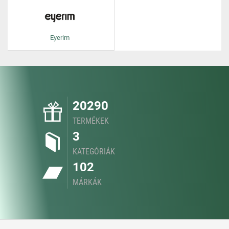
Eyerim
20290
TERMÉKEK
3
KATEGÓRIÁK
102
MÁRKÁK