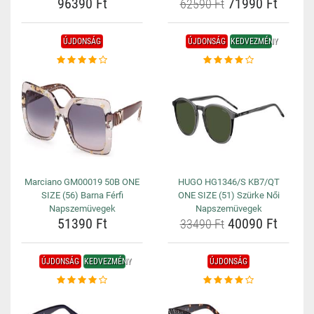
96390 Ft
71990 Ft
62590 Ft
ÚJDONSÁG
ÚJDONSÁG
KEDVEZMÉNY
Marciano GM00019 50B ONE
HUGO HG1346/S KB7/QT
SIZE (56) Barna Férfi
ONE SIZE (51) Szürke Női
Napszemüvegek
Napszemüvegek
51390 Ft
40090 Ft
33490 Ft
ÚJDONSÁG
KEDVEZMÉNY
ÚJDONSÁG