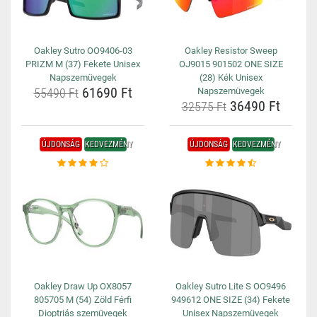
Oakley Sutro OO9406-03
Oakley Resistor Sweep
PRIZM M (37) Fekete Unisex
OJ9015 901502 ONE SIZE
Napszemüvegek
(28) Kék Unisex
61690 Ft
55490 Ft
Napszemüvegek
36490 Ft
32575 Ft
ÚJDONSÁG
KEDVEZMÉNY
ÚJDONSÁG
KEDVEZMÉNY
Oakley Draw Up OX8057
Oakley Sutro Lite S OO9496
805705 M (54) Zöld Férfi
949612 ONE SIZE (34) Fekete
Dioptriás szemüvegek
Unisex Napszemüvegek