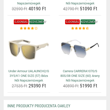
Napszemüvegek
Női Napszemüvegek
40190 Ft
51090 Ft
32590 Ft
42790 Ft
ÚJDONSÁG
KEDVEZMÉNY
ÚJDONSÁG
KEDVEZMÉNY
Under Armour UALAUNCH2/G
Carrera CARRERA1070/S
3Y5/K1 ONE SIZE (57) Bézs
80S/08 ONE SIZE (60) Arany
Női Napszemüvegek
Női Napszemüvegek
29390 Ft
51990 Ft
27535 Ft
40890 Ft
INNE PRODUKTY PRODUCENTA OAKLEY