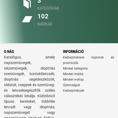
3
KATEGÓRIÁK
102
MÁRKÁK
O NÁS
INFORMÁCIÓ
Katalógus, amely
Kedvezményes kuponok és
napszemüvegek,
promóciók
síszemüvegek, dioptriás
Minden kategória
szemüvegek, kontaktlencsék,
Minden márka
dioptriás segédeszközök,
Minden e-shop
oldatok, cseppek és szemüveg-
Újdonságok
és lencsekiegészítők széles
Kedvezmények
választékát kínálja. Különböző
típusú kereteket, többféle
lencsét vagy dioptriás,
napszemüveget vagy