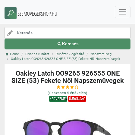
SZEMUVEGEKSHOP.HU
Keresés
Home
Divat és ruházat
Ruházat kiegészítő
Napszemüveg
Oakley Latch OO9265 926555 ONE SIZE (53) Fekete Női Napszemüvegek
Oakley Latch OO9265 926555 ONE
SIZE (53) Fekete Női Napszemüvegek
(Összesen
5
értékelés)
KEDVEZMÉNY
ÚJDONSÁG