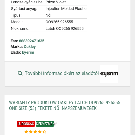
Lencse gyári színe:
Prizm Violet
Gyártási anyag:
Injection Molded Plastic
Típus:
Női
Modell:
OO9265 926555
Nickname:
Latch OO9265 926555
Ean:
888392471635
Márka:
Oakley
Eladó:
Eyerim
További információkért az eladótól
WARIANTY PRODUKTÓW OAKLEY LATCH OO9265 926555
ONE SIZE (53) FEKETE NŐI NAPSZEMÜVEGEK
ÚJDONSÁG
KEDVEZMÉNY