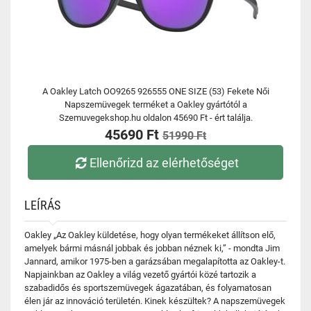
A Oakley Latch OO9265 926555 ONE SIZE (53) Fekete Női
Napszemüvegek terméket a Oakley gyártótól a
Szemuvegekshop.hu oldalon 45690 Ft - ért találja.
45690 Ft
51990 Ft
Ellenőrizd az elérhetőséget
LEÍRÁS
Oakley „Az Oakley küldetése, hogy olyan termékeket állítson elő,
amelyek bármi másnál jobbak és jobban néznek ki,” - mondta Jim
Jannard, amikor 1975-ben a garázsában megalapította az Oakley-t.
Napjainkban az Oakley a világ vezető gyártói közé tartozik a
szabadidős és sportszemüvegek ágazatában, és folyamatosan
élen jár az innováció területén. Kinek készültek? A napszemüvegek