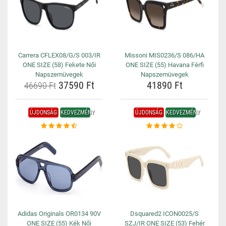
Carrera CFLEX08/G/S 003/IR
Missoni MIS0236/S 086/HA
ONE SIZE (58) Fekete Női
ONE SIZE (55) Havana Férfi
Napszemüvegek
Napszemüvegek
37590 Ft
41890 Ft
46690 Ft
ÚJDONSÁG
KEDVEZMÉNY
ÚJDONSÁG
KEDVEZMÉNY
Adidas Originals OR0134 90V
Dsquared2 ICON0025/S
ONE SIZE (55) Kék Női
SZJ/IR ONE SIZE (53) Fehér