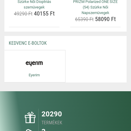
Szürke Női Dioptriás
PRIZM Polarized ONE SIZE
szemüvegek
(54) Szürke Női
40155 Ft
49290 Ft
Napszemüvegek
58090 Ft
65390 Ft
KEDVENC E-BOLTOK
Eyerim
20290
TERMÉKEK