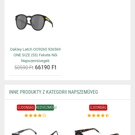
Oakley Latch OO9265 926569
ONE SIZE (53) Fekete Női
Napszemüvegek
66190 Ft
50590 Ft
INNE PRODUKTY Z KATEGORII NAPSZEMÜVEG
ÚJDONSÁG
KEDVEZMÉNY
ÚJDONSÁG