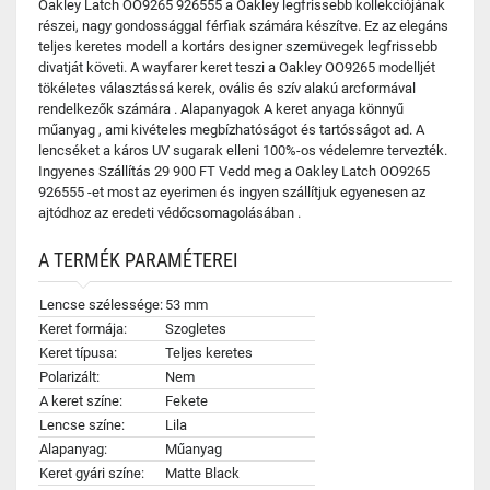
Oakley Latch OO9265 926555 a Oakley legfrissebb kollekciójának
részei, nagy gondossággal férfiak számára készítve. Ez az elegáns
teljes keretes modell a kortárs designer szemüvegek legfrissebb
divatját követi. A wayfarer keret teszi a Oakley OO9265 modelljét
tökéletes választássá kerek, ovális és szív alakú arcformával
rendelkezők számára . Alapanyagok A keret anyaga könnyű
műanyag , ami kivételes megbízhatóságot és tartósságot ad. A
lencséket a káros UV sugarak elleni 100%-os védelemre tervezték.
Ingyenes Szállítás 29 900 FT Vedd meg a Oakley Latch OO9265
926555 -et most az eyerimen és ingyen szállítjuk egyenesen az
ajtódhoz az eredeti védőcsomagolásában .
A TERMÉK PARAMÉTEREI
Lencse szélessége:
53 mm
Keret formája:
Szogletes
Keret típusa:
Teljes keretes
Polarizált:
Nem
A keret színe:
Fekete
Lencse színe:
Lila
Alapanyag:
Műanyag
Keret gyári színe:
Matte Black