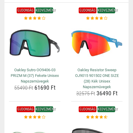
ÚJDONSÁG
KEDVEZMÉNY
ÚJDONSÁG
KEDVEZMÉNY
Oakley Sutro OO9406-03
Oakley Resistor Sweep
PRIZM M (37) Fekete Unisex
OJ9015 901502 ONE SIZE
Napszemüvegek
(28) Kék Unisex
61690 Ft
55490 Ft
Napszemüvegek
36490 Ft
32575 Ft
ÚJDONSÁG
KEDVEZMÉNY
ÚJDONSÁG
KEDVEZMÉNY