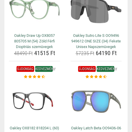
Oakley Draw Up OX8057
Oakley Sutro Lite S OO9496
805705 M (54) Zöld Férfi
949612 ONE SIZE (34) Fekete
Dioptriás szemüvegek
Unisex Napszemüvegek
41515 Ft
64190 Ft
48490 Ft
57235 Ft
ÚJDONSÁG
KEDVEZMÉNY
ÚJDONSÁG
KEDVEZMÉNY
Oakley OX8182 818204 L (60)
Oakley Latch Beta OO9436-06