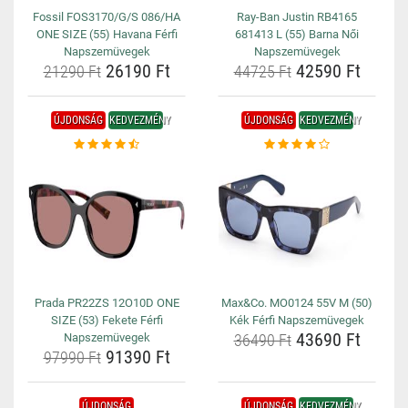
Fossil FOS3170/G/S 086/HA
Ray-Ban Justin RB4165
ONE SIZE (55) Havana Férfi
681413 L (55) Barna Női
Napszemüvegek
Napszemüvegek
26190 Ft
42590 Ft
21290 Ft
44725 Ft
ÚJDONSÁG
KEDVEZMÉNY
ÚJDONSÁG
KEDVEZMÉNY
Prada PR22ZS 12O10D ONE
Max&Co. MO0124 55V M (50)
SIZE (53) Fekete Férfi
Kék Férfi Napszemüvegek
43690 Ft
Napszemüvegek
36490 Ft
91390 Ft
97990 Ft
ÚJDONSÁG
ÚJDONSÁG
KEDVEZMÉNY