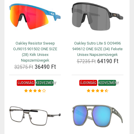
Oakley Resistor Sweep
Oakley Sutro Lite S OO9496
OJ9015 901502 ONE SIZE
949612 ONE SIZE (34) Fekete
(28) Kék Unisex
Unisex Napszemüvegek
64190 Ft
Napszemüvegek
57235 Ft
36490 Ft
32575 Ft
ÚJDONSÁG
KEDVEZMÉNY
ÚJDONSÁG
KEDVEZMÉNY