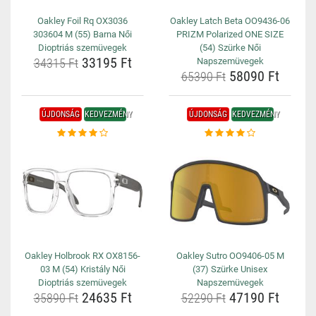
Oakley Foil Rq OX3036
Oakley Latch Beta OO9436-06
303604 M (55) Barna Női
PRIZM Polarized ONE SIZE
Dioptriás szemüvegek
(54) Szürke Női
33195 Ft
34315 Ft
Napszemüvegek
58090 Ft
65390 Ft
ÚJDONSÁG
KEDVEZMÉNY
ÚJDONSÁG
KEDVEZMÉNY
Oakley Holbrook RX OX8156-
Oakley Sutro OO9406-05 M
03 M (54) Kristály Női
(37) Szürke Unisex
Dioptriás szemüvegek
Napszemüvegek
24635 Ft
47190 Ft
35890 Ft
52290 Ft