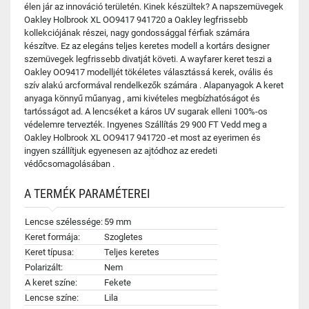
élen jár az innováció területén. Kinek készültek? A napszemüvegek
Oakley Holbrook XL OO9417 941720 a Oakley legfrissebb
kollekciójának részei, nagy gondossággal férfiak számára
készítve. Ez az elegáns teljes keretes modell a kortárs designer
szemüvegek legfrissebb divatját követi. A wayfarer keret teszi a
Oakley OO9417 modelljét tökéletes választássá kerek, ovális és
szív alakú arcformával rendelkezők számára . Alapanyagok A keret
anyaga könnyű műanyag , ami kivételes megbízhatóságot és
tartósságot ad. A lencséket a káros UV sugarak elleni 100%-os
védelemre tervezték. Ingyenes Szállítás 29 900 FT Vedd meg a
Oakley Holbrook XL OO9417 941720 -et most az eyerimen és
ingyen szállítjuk egyenesen az ajtódhoz az eredeti
védőcsomagolásában .
A TERMÉK PARAMÉTEREI
Lencse szélessége:
59 mm
Keret formája:
Szogletes
Keret típusa:
Teljes keretes
Polarizált:
Nem
A keret színe:
Fekete
Lencse színe:
Lila