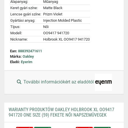
Alapanyag:
Műanyag
Keret gyári színe:
Matte Black
Lencse gyári színe:
Prizm Violet
Gyártási anyag:
Injection Molded Plastic
Típus:
Női
Modell:
OO9417 941720
Nickname:
Holbrook XL OO9417 941720
Ean:
888392471611
Márka:
Oakley
Eladó:
Eyerim
További információkért az eladótól
WARIANTY PRODUKTÓW OAKLEY HOLBROOK XL OO9417
941720 ONE SIZE (59) FEKETE NŐI NAPSZEMÜVEGEK