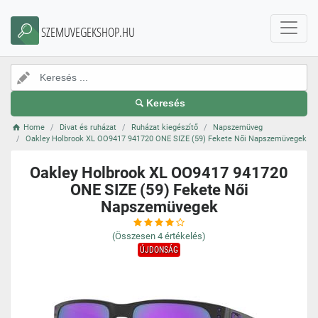
SZEMUVEGEKSHOP.HU
Keresés
Home
Divat és ruházat
Ruházat kiegészítő
Napszemüveg
Oakley Holbrook XL OO9417 941720 ONE SIZE (59) Fekete Női Napszemüvegek
Oakley Holbrook XL OO9417 941720
ONE SIZE (59) Fekete Női
Napszemüvegek
(Összesen
4
értékelés)
ÚJDONSÁG