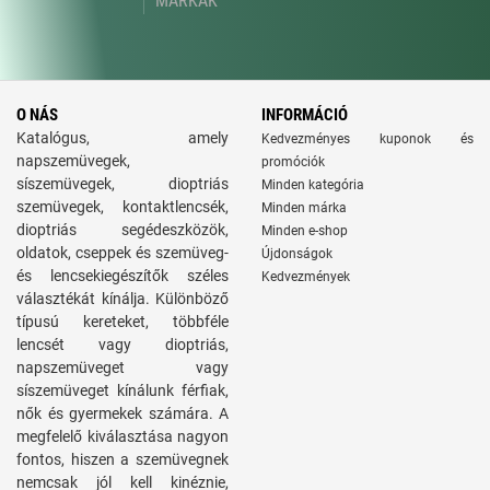
MÁRKÁK
O NÁS
INFORMÁCIÓ
Katalógus, amely
Kedvezményes kuponok és
napszemüvegek,
promóciók
síszemüvegek, dioptriás
Minden kategória
szemüvegek, kontaktlencsék,
Minden márka
dioptriás segédeszközök,
Minden e-shop
oldatok, cseppek és szemüveg-
Újdonságok
és lencsekiegészítők széles
Kedvezmények
választékát kínálja. Különböző
típusú kereteket, többféle
lencsét vagy dioptriás,
napszemüveget vagy
síszemüveget kínálunk férfiak,
nők és gyermekek számára. A
megfelelő kiválasztása nagyon
fontos, hiszen a szemüvegnek
nemcsak jól kell kinéznie,