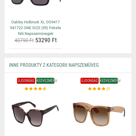
Oakley Holbrook XL OO9417
941722 ONE SIZE (59) Fekete
Női Napszemüvegek
53290 Ft
40790 Ft
INNE PRODUKTY Z KATEGORII NAPSZEMÜVEG
ÚJDONSÁG
KEDVEZMÉNY
ÚJDONSÁG
KEDVEZMÉNY