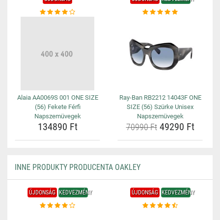
Alaia AA0069S 001 ONE SIZE
Ray-Ban RB2212 14043F ONE
(56) Fekete Férfi
SIZE (56) Szürke Unisex
Napszemüvegek
Napszemüvegek
134890 Ft
49290 Ft
70990 Ft
INNE PRODUKTY PRODUCENTA OAKLEY
ÚJDONSÁG
KEDVEZMÉNY
ÚJDONSÁG
KEDVEZMÉNY