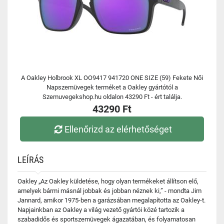
A Oakley Holbrook XL OO9417 941720 ONE SIZE (59) Fekete Női
Napszemüvegek terméket a Oakley gyártótól a
Szemuvegekshop.hu oldalon 43290 Ft - ért találja.
43290 Ft
Ellenőrizd az elérhetőséget
LEÍRÁS
Oakley „Az Oakley küldetése, hogy olyan termékeket állítson elő,
amelyek bármi másnál jobbak és jobban néznek ki,” - mondta Jim
Jannard, amikor 1975-ben a garázsában megalapította az Oakley-t.
Napjainkban az Oakley a világ vezető gyártói közé tartozik a
szabadidős és sportszemüvegek ágazatában, és folyamatosan