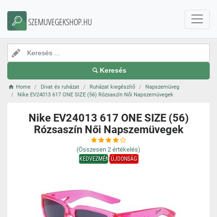
SZEMUVEGEKSHOP.HU
Keresés
Home
Divat és ruházat
Ruházat kiegészítő
Napszemüveg
Nike EV24013 617 ONE SIZE (56) Rózsaszín Női Napszemüvegek
Nike EV24013 617 ONE SIZE (56)
Rózsaszín Női Napszemüvegek
(Összesen
2
értékelés)
KEDVEZMÉNY
ÚJDONSÁG