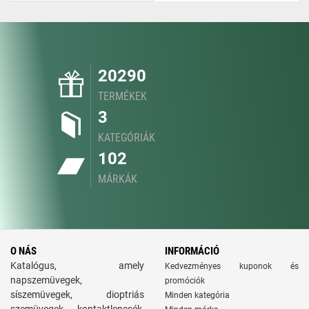
20290
TERMÉKEK
3
KATEGÓRIÁK
102
MÁRKÁK
O NÁS
INFORMÁCIÓ
Katalógus, amely
Kedvezményes kuponok és
napszemüvegek,
promóciók
síszemüvegek, dioptriás
Minden kategória