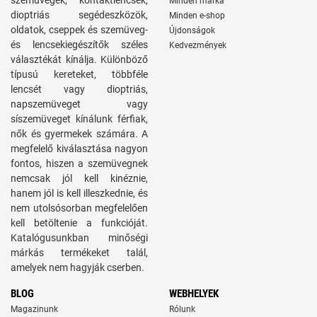
szemüvegek, kontaktlencsék,
Minden márka
dioptriás segédeszközök,
Minden e-shop
oldatok, cseppek és szemüveg-
Újdonságok
és lencsekiegészítők széles
Kedvezmények
választékát kínálja. Különböző
típusú kereteket, többféle
lencsét vagy dioptriás,
napszemüveget vagy
síszemüveget kínálunk férfiak,
nők és gyermekek számára. A
megfelelő kiválasztása nagyon
fontos, hiszen a szemüvegnek
nemcsak jól kell kinéznie,
hanem jól is kell illeszkednie, és
nem utolsósorban megfelelően
kell betöltenie a funkcióját.
Katalógusunkban minőségi
márkás termékeket talál,
amelyek nem hagyják cserben.
BLOG
WEBHELYEK
Magazinunk
Rólunk