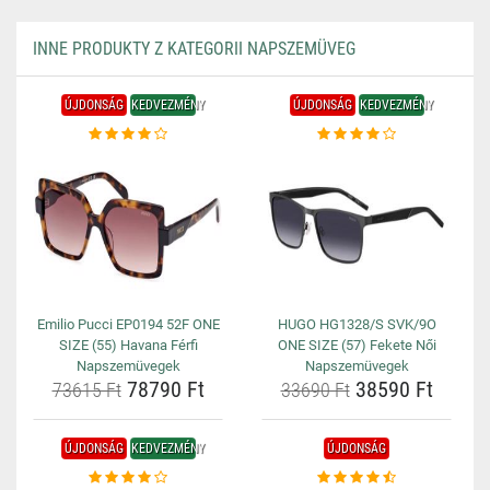
INNE PRODUKTY Z KATEGORII NAPSZEMÜVEG
ÚJDONSÁG
KEDVEZMÉNY
ÚJDONSÁG
KEDVEZMÉNY
Emilio Pucci EP0194 52F ONE
HUGO HG1328/S SVK/9O
SIZE (55) Havana Férfi
ONE SIZE (57) Fekete Női
Napszemüvegek
Napszemüvegek
78790 Ft
38590 Ft
73615 Ft
33690 Ft
ÚJDONSÁG
KEDVEZMÉNY
ÚJDONSÁG