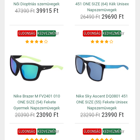
Női Dioptriás szemüvegek
451 ONE SIZE (64) Kék Unisex
39915 Ft
47390 Ft
Napszemüvegek
29690 Ft
26490 Ft
ÚJDONSÁG
KEDVEZMÉNY
ÚJDONSÁG
KEDVEZMÉNY
Nike Brazer M FV2401 010
Nike Sky Ascent DQ0801 451
ONE SIZE (54) Fekete
ONE SIZE (55) Fekete Unisex
Gyermek Napszemüvegek
Napszemüvegek
23090 Ft
23990 Ft
20390 Ft
23290 Ft
ÚJDONSÁG
KEDVEZMÉNY
ÚJDONSÁG
KEDVEZMÉNY