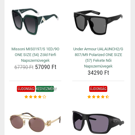
Missoni MIS0197/S 1ED/9O
Under Armour UALAUNCH2/G
ONE SIZE (54) Zöld Férfi
807/M9 Polarized ONE SIZE
Napszemüvegek
(57) Fekete Női
57090 Ft
67790 Ft
Napszemüvegek
34290 Ft
ÚJDONSÁG
KEDVEZMÉNY
ÚJDONSÁG