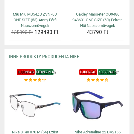
Miu Miu MU54ZS ZVN70D
Oakley Masseter OO9486
ONE SIZE (53) Arany Férfi
948601 ONE SIZE (60) Fekete
Napszemüvegek
Női Napszemüvegek
129490 Ft
43790 Ft
135890 Ft
INNE PRODUKTY PRODUCENTA NIKE
ÚJDONSÁG
KEDVEZMÉNY
ÚJDONSÁG
KEDVEZMÉNY
Nike 8140 070 M (54) Ezüst
Nike Adrenaline 22 DV2155