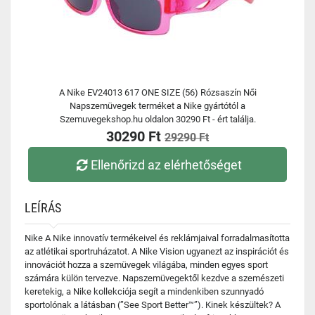
A Nike EV24013 617 ONE SIZE (56) Rózsaszín Női
Napszemüvegek terméket a Nike gyártótól a
Szemuvegekshop.hu oldalon 30290 Ft - ért találja.
30290 Ft
29290 Ft
Ellenőrizd az elérhetőséget
LEÍRÁS
Nike A Nike innovatív termékeivel és reklámjaival forradalmasította
az atlétikai sportruházatot. A Nike Vision ugyanezt az inspirációt és
innovációt hozza a szemüvegek világába, minden egyes sport
számára külön tervezve. Napszemüvegektől kezdve a szemészeti
keretekig, a Nike kollekciója segít a mindenkiben szunnyadó
sportolónak a látásban (”See Sport Better™”). Kinek készültek? A