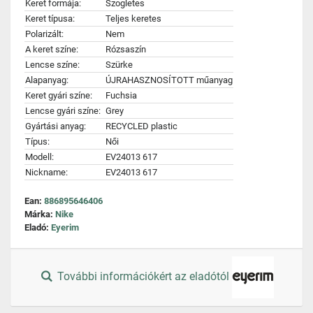
Keret formája:
Szogletes
Keret típusa:
Teljes keretes
Polarizált:
Nem
A keret színe:
Rózsaszín
Lencse színe:
Szürke
Alapanyag:
ÚJRAHASZNOSÍTOTT műanyag
Keret gyári színe:
Fuchsia
Lencse gyári színe:
Grey
Gyártási anyag:
RECYCLED plastic
Típus:
Női
Modell:
EV24013 617
Nickname:
EV24013 617
Ean:
886895646406
Márka:
Nike
Eladó:
Eyerim
További információkért az eladótól