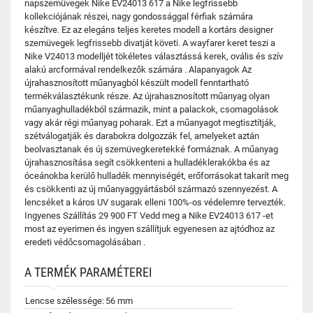
napszemüvegek Nike EV24013 617 a Nike legfrissebb
kollekciójának részei, nagy gondossággal férfiak számára
készítve. Ez az elegáns teljes keretes modell a kortárs designer
szemüvegek legfrissebb divatját követi. A wayfarer keret teszi a
Nike V24013 modelljét tökéletes választássá kerek, ovális és szív
alakú arcformával rendelkezők számára . Alapanyagok Az
újrahasznosított műanyagból készült modell fenntartható
termékválasztékunk része. Az újrahasznosított műanyag olyan
műanyaghulladékból származik, mint a palackok, csomagolások
vagy akár régi műanyag poharak. Ezt a műanyagot megtisztítják,
szétválogatják és darabokra dolgozzák fel, amelyeket aztán
beolvasztanak és új szemüvegkeretekké formáznak. A műanyag
újrahasznosítása segít csökkenteni a hulladéklerakókba és az
óceánokba kerülő hulladék mennyiségét, erőforrásokat takarít meg
és csökkenti az új műanyaggyártásból származó szennyezést. A
lencséket a káros UV sugarak elleni 100%-os védelemre tervezték.
Ingyenes Szállítás 29 900 FT Vedd meg a Nike EV24013 617 -et
most az eyerimen és ingyen szállítjuk egyenesen az ajtódhoz az
eredeti védőcsomagolásában .
A TERMÉK PARAMÉTEREI
Lencse szélessége:
56 mm