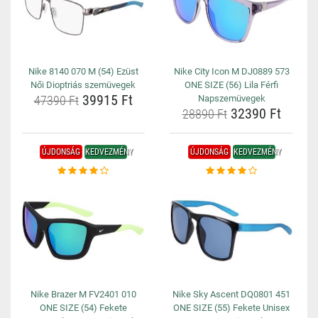
Nike 8140 070 M (54) Ezüst
Nike City Icon M DJ0889 573
Női Dioptriás szemüvegek
ONE SIZE (56) Lila Férfi
39915 Ft
47390 Ft
Napszemüvegek
32390 Ft
28890 Ft
ÚJDONSÁG
KEDVEZMÉNY
ÚJDONSÁG
KEDVEZMÉNY
Nike Brazer M FV2401 010
Nike Sky Ascent DQ0801 451
ONE SIZE (54) Fekete
ONE SIZE (55) Fekete Unisex