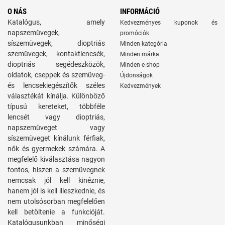
O NÁS
INFORMÁCIÓ
Katalógus, amely
Kedvezményes kuponok és
napszemüvegek,
promóciók
síszemüvegek, dioptriás
Minden kategória
szemüvegek, kontaktlencsék,
Minden márka
dioptriás segédeszközök,
Minden e-shop
oldatok, cseppek és szemüveg-
Újdonságok
és lencsekiegészítők széles
Kedvezmények
választékát kínálja. Különböző
típusú kereteket, többféle
lencsét vagy dioptriás,
napszemüveget vagy
síszemüveget kínálunk férfiak,
nők és gyermekek számára. A
megfelelő kiválasztása nagyon
fontos, hiszen a szemüvegnek
nemcsak jól kell kinéznie,
hanem jól is kell illeszkednie, és
nem utolsósorban megfelelően
kell betöltenie a funkcióját.
Katalógusunkban minőségi