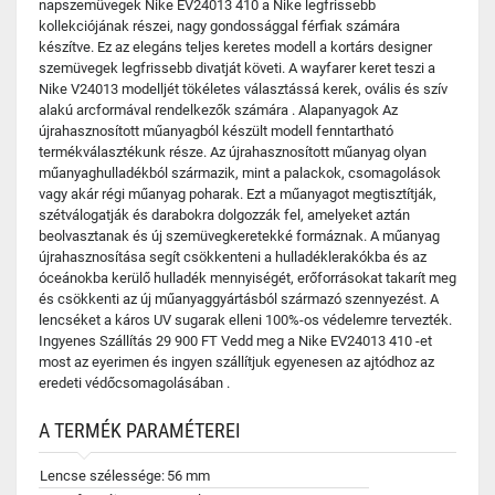
napszemüvegek Nike EV24013 410 a Nike legfrissebb
kollekciójának részei, nagy gondossággal férfiak számára
készítve. Ez az elegáns teljes keretes modell a kortárs designer
szemüvegek legfrissebb divatját követi. A wayfarer keret teszi a
Nike V24013 modelljét tökéletes választássá kerek, ovális és szív
alakú arcformával rendelkezők számára . Alapanyagok Az
újrahasznosított műanyagból készült modell fenntartható
termékválasztékunk része. Az újrahasznosított műanyag olyan
műanyaghulladékból származik, mint a palackok, csomagolások
vagy akár régi műanyag poharak. Ezt a műanyagot megtisztítják,
szétválogatják és darabokra dolgozzák fel, amelyeket aztán
beolvasztanak és új szemüvegkeretekké formáznak. A műanyag
újrahasznosítása segít csökkenteni a hulladéklerakókba és az
óceánokba kerülő hulladék mennyiségét, erőforrásokat takarít meg
és csökkenti az új műanyaggyártásból származó szennyezést. A
lencséket a káros UV sugarak elleni 100%-os védelemre tervezték.
Ingyenes Szállítás 29 900 FT Vedd meg a Nike EV24013 410 -et
most az eyerimen és ingyen szállítjuk egyenesen az ajtódhoz az
eredeti védőcsomagolásában .
A TERMÉK PARAMÉTEREI
Lencse szélessége:
56 mm