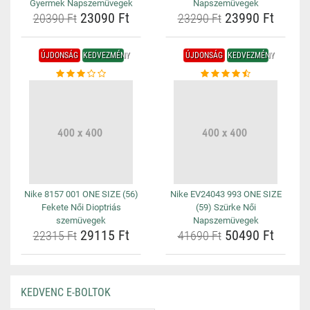
Gyermek Napszemüvegek
Napszemüvegek
23090 Ft
23990 Ft
20390 Ft
23290 Ft
ÚJDONSÁG
KEDVEZMÉNY
ÚJDONSÁG
KEDVEZMÉNY
Nike 8157 001 ONE SIZE (56)
Nike EV24043 993 ONE SIZE
Fekete Női Dioptriás
(59) Szürke Női
szemüvegek
Napszemüvegek
29115 Ft
50490 Ft
22315 Ft
41690 Ft
KEDVENC E-BOLTOK