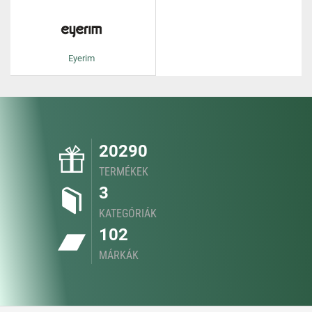
Eyerim
20290
TERMÉKEK
3
KATEGÓRIÁK
102
MÁRKÁK