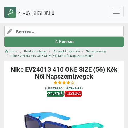
SZEMUVEGEKSHOP.HU
Keresés
Home
Divat és ruházat
Ruházat kiegészítő
Napszemüveg
Nike EV24013 410 ONE SIZE (56) Kék Női Napszemüvegek
Nike EV24013 410 ONE SIZE (56) Kék
Női Napszemüvegek
(Összesen
5
értékelés)
KEDVEZMÉNY
ÚJDONSÁG