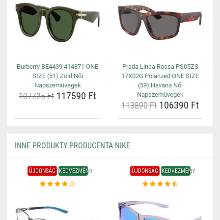
Burberry BE4439 414871 ONE
Prada Linea Rossa PS05ZS
SIZE (51) Zöld Női
17X02G Polarized ONE SIZE
Napszemüvegek
(59) Havana Női
117590 Ft
107725 Ft
Napszemüvegek
106390 Ft
113890 Ft
INNE PRODUKTY PRODUCENTA NIKE
ÚJDONSÁG
KEDVEZMÉNY
ÚJDONSÁG
KEDVEZMÉNY