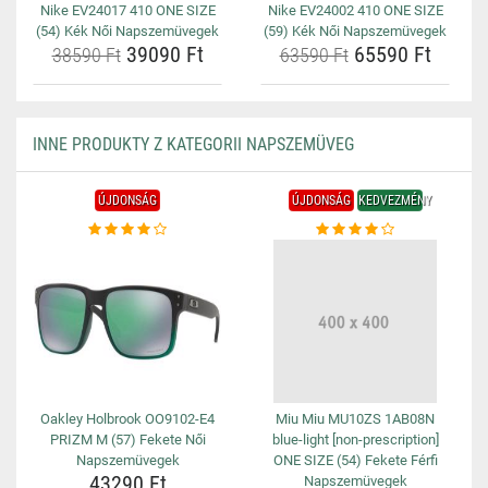
Nike EV24017 410 ONE SIZE
Nike EV24002 410 ONE SIZE
(54) Kék Női Napszemüvegek
(59) Kék Női Napszemüvegek
39090 Ft
65590 Ft
38590 Ft
63590 Ft
INNE PRODUKTY Z KATEGORII NAPSZEMÜVEG
ÚJDONSÁG
ÚJDONSÁG
KEDVEZMÉNY
Oakley Holbrook OO9102-E4
Miu Miu MU10ZS 1AB08N
PRIZM M (57) Fekete Női
blue-light [non-prescription]
Napszemüvegek
ONE SIZE (54) Fekete Férfi
43290 Ft
Napszemüvegek