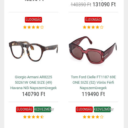
131090 Ft
140390 Ft
ÚJDONSÁG
ÚJDONSÁG
Giorgio Armani AR8225
Tom Ford Cielle FT1187 69E
50261W ONE SIZE (49)
ONE SIZE (52) Vörös Férfi
Havana Női Napszemüvegek
Napszemüvegek
140790 Ft
119490 Ft
ÚJDONSÁG
KEDVEZMÉNY
ÚJDONSÁG
KEDVEZMÉNY