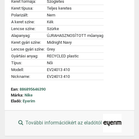
Keret formája:
Szogletes
Keret típusa:
Teljes keretes
Polarizált:
Nem
A keret színe:
Kék
Lencse színe:
Szürke
Alapanyag:
ÚJRAHASZNOSÍTOTT műanyag
Keret gyári színe:
Midnight Navy
Lencse gyári színe:
Grey
Gyártási anyag:
RECYCLED plastic
Típus:
Női
Modell:
EV24013 410
Nickname:
EV24013 410
Ean:
886895646390
Márka:
Nike
Eladó:
Eyerim
További információkért az eladótól