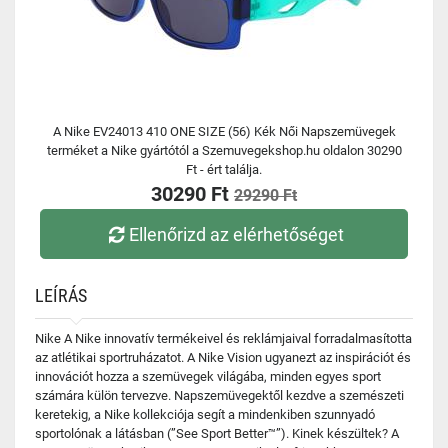
A Nike EV24013 410 ONE SIZE (56) Kék Női Napszemüvegek
terméket a Nike gyártótól a Szemuvegekshop.hu oldalon 30290
Ft - ért találja.
30290 Ft
29290 Ft
Ellenőrizd az elérhetőséget
LEÍRÁS
Nike A Nike innovatív termékeivel és reklámjaival forradalmasította
az atlétikai sportruházatot. A Nike Vision ugyanezt az inspirációt és
innovációt hozza a szemüvegek világába, minden egyes sport
számára külön tervezve. Napszemüvegektől kezdve a szemészeti
keretekig, a Nike kollekciója segít a mindenkiben szunnyadó
sportolónak a látásban (”See Sport Better™”). Kinek készültek? A