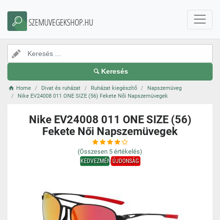
SZEMUVEGEKSHOP.HU
Keresés
Home
Divat és ruházat
Ruházat kiegészítő
Napszemüveg
Nike EV24008 011 ONE SIZE (56) Fekete Női Napszemüvegek
Nike EV24008 011 ONE SIZE (56)
Fekete Női Napszemüvegek
(Összesen
5
értékelés)
KEDVEZMÉNY
ÚJDONSÁG