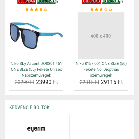
ÚJDONSÁG
KEDVEZMÉNY
ÚJDONSÁG
KEDVEZMÉNY
Nike Sky Ascent DQ0801 451
Nike 8157 001 ONE SIZE (56)
ONE SIZE (55) Fekete Unisex
Fekete Női Dioptriás
Napszemüvegek
szemüvegek
23990 Ft
29115 Ft
23290 Ft
22315 Ft
KEDVENC E-BOLTOK