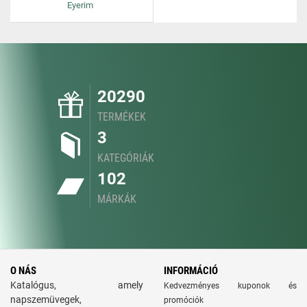
Eyerim
20290
TERMÉKEK
3
KATEGÓRIÁK
102
MÁRKÁK
O NÁS
INFORMÁCIÓ
Katalógus, amely
Kedvezményes kuponok és
napszemüvegek,
promóciók