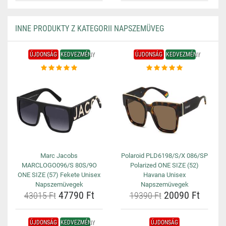
INNE PRODUKTY Z KATEGORII NAPSZEMÜVEG
ÚJDONSÁG
KEDVEZMÉNY
ÚJDONSÁG
KEDVEZMÉNY
Marc Jacobs
Polaroid PLD6198/S/X 086/SP
MARCLOGO096/S 80S/9O
Polarized ONE SIZE (52)
ONE SIZE (57) Fekete Unisex
Havana Unisex
Napszemüvegek
Napszemüvegek
47790 Ft
20090 Ft
43015 Ft
19390 Ft
ÚJDONSÁG
KEDVEZMÉNY
ÚJDONSÁG