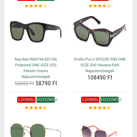
Ray-Ban RB4194 601/9A
Emilio Pucci EP0235 55N ONE
Polarized ONE SIZE (53)
SIZE (54) Havana Férfi
Fekete Unisex
Napszemüvegek
108490 Ft
Napszemüvegek
58790 Ft
50690 Ft
ÚJDONSÁG
KEDVEZMÉNY
ÚJDONSÁG
KEDVEZMÉNY