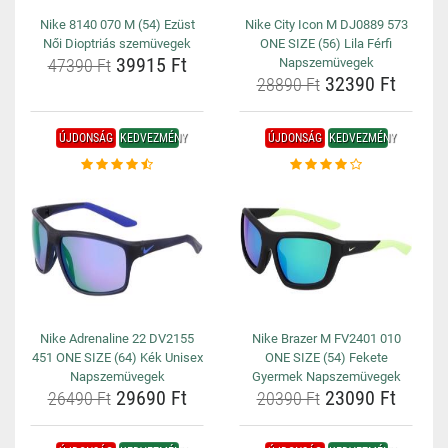
Nike 8140 070 M (54) Ezüst
Nike City Icon M DJ0889 573
Női Dioptriás szemüvegek
ONE SIZE (56) Lila Férfi
39915 Ft
47390 Ft
Napszemüvegek
32390 Ft
28890 Ft
ÚJDONSÁG
KEDVEZMÉNY
ÚJDONSÁG
KEDVEZMÉNY
Nike Adrenaline 22 DV2155
Nike Brazer M FV2401 010
451 ONE SIZE (64) Kék Unisex
ONE SIZE (54) Fekete
Napszemüvegek
Gyermek Napszemüvegek
29690 Ft
23090 Ft
26490 Ft
20390 Ft