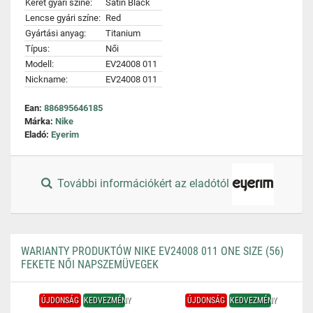
Keret gyári színe:
Satin Black
Lencse gyári színe:
Red
Gyártási anyag:
Titanium
Típus:
Női
Modell:
EV24008 011
Nickname:
EV24008 011
Ean:
886895646185
Márka:
Nike
Eladó:
Eyerim
További információkért az eladótól
WARIANTY PRODUKTÓW NIKE EV24008 011 ONE SIZE (56)
FEKETE NŐI NAPSZEMÜVEGEK
ÚJDONSÁG
KEDVEZMÉNY
ÚJDONSÁG
KEDVEZMÉNY