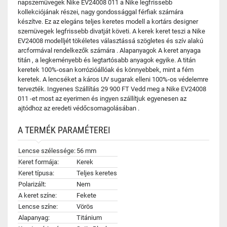
napszemüvegek Nike EV24008 011 a Nike legfrissebb
kollekciójának részei, nagy gondossággal férfiak számára
készítve. Ez az elegáns teljes keretes modell a kortárs designer
szemüvegek legfrissebb divatját követi. A kerek keret teszi a Nike
EV24008 modelljét tökéletes választássá szögletes és szív alakú
arcformával rendelkezők számára . Alapanyagok A keret anyaga
titán , a legkeményebb és legtartósabb anyagok egyike. A titán
keretek 100%-osan korrózióállóak és könnyebbek, mint a fém
keretek. A lencséket a káros UV sugarak elleni 100%-os védelemre
tervezték. Ingyenes Szállítás 29 900 FT Vedd meg a Nike EV24008
011 -et most az eyerimen és ingyen szállítjuk egyenesen az
ajtódhoz az eredeti védőcsomagolásában .
A TERMÉK PARAMÉTEREI
Lencse szélessége:
56 mm
Keret formája:
Kerek
Keret típusa:
Teljes keretes
Polarizált:
Nem
A keret színe:
Fekete
Lencse színe:
Vörös
Alapanyag:
Titánium