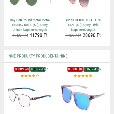
Ray-Ban Round Metal Metal
Guess GU00108 74B ONE
RB3447 001 L (50) Arany
SIZE (60) Arany Férfi
Unisex Napszemüvegek
Napszemüvegek
41790 Ft
28690 Ft
46590 Ft
34690 Ft
INNE PRODUKTY PRODUCENTA NIKE
ÚJDONSÁG
KEDVEZMÉNY
ÚJDONSÁG
KEDVEZMÉNY