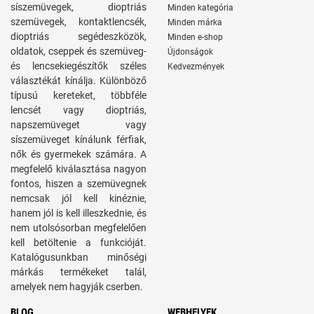
síszemüvegek, dioptriás
Minden kategória
szemüvegek, kontaktlencsék,
Minden márka
dioptriás segédeszközök,
Minden e-shop
oldatok, cseppek és szemüveg-
Újdonságok
és lencsekiegészítők széles
Kedvezmények
választékát kínálja. Különböző
típusú kereteket, többféle
lencsét vagy dioptriás,
napszemüveget vagy
síszemüveget kínálunk férfiak,
nők és gyermekek számára. A
megfelelő kiválasztása nagyon
fontos, hiszen a szemüvegnek
nemcsak jól kell kinéznie,
hanem jól is kell illeszkednie, és
nem utolsósorban megfelelően
kell betöltenie a funkcióját.
Katalógusunkban minőségi
márkás termékeket talál,
amelyek nem hagyják cserben.
BLOG
WEBHELYEK