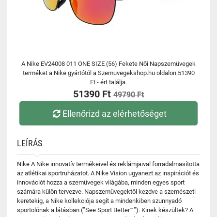
A Nike EV24008 011 ONE SIZE (56) Fekete Női Napszemüvegek
terméket a Nike gyártótól a Szemuvegekshop.hu oldalon 51390
Ft - ért találja.
51390 Ft
49790 Ft
Ellenőrizd az elérhetőséget
LEÍRÁS
Nike A Nike innovatív termékeivel és reklámjaival forradalmasította
az atlétikai sportruházatot. A Nike Vision ugyanezt az inspirációt és
innovációt hozza a szemüvegek világába, minden egyes sport
számára külön tervezve. Napszemüvegektől kezdve a szemészeti
keretekig, a Nike kollekciója segít a mindenkiben szunnyadó
sportolónak a látásban (”See Sport Better™”). Kinek készültek? A