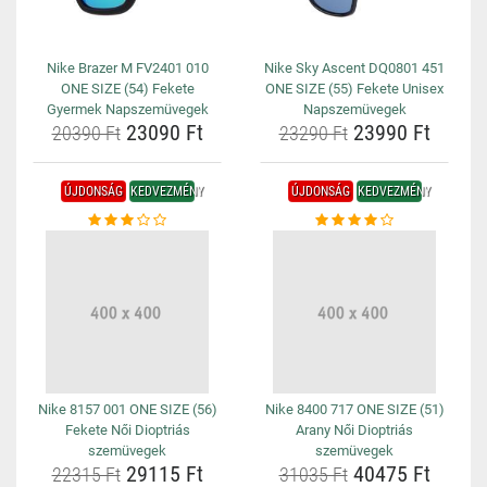
Nike Brazer M FV2401 010
Nike Sky Ascent DQ0801 451
ONE SIZE (54) Fekete
ONE SIZE (55) Fekete Unisex
Gyermek Napszemüvegek
Napszemüvegek
23090 Ft
23990 Ft
20390 Ft
23290 Ft
ÚJDONSÁG
KEDVEZMÉNY
ÚJDONSÁG
KEDVEZMÉNY
Nike 8157 001 ONE SIZE (56)
Nike 8400 717 ONE SIZE (51)
Fekete Női Dioptriás
Arany Női Dioptriás
szemüvegek
szemüvegek
29115 Ft
40475 Ft
22315 Ft
31035 Ft