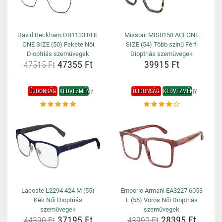
David Beckham DB1133 RHL
Missoni MIS0158 ACI ONE
ONE SIZE (50) Fekete Női
SIZE (54) Több színű Férfi
Dioptriás szemüvegek
Dioptriás szemüvegek
47355 Ft
39915 Ft
47515 Ft
ÚJDONSÁG
KEDVEZMÉNY
ÚJDONSÁG
KEDVEZMÉNY
Lacoste L2294 424 M (55)
Emporio Armani EA3227 6053
Kék Női Dioptriás
L (56) Vörös Női Dioptriás
szemüvegek
szemüvegek
37195 Ft
28395 Ft
44390 Ft
43990 Ft