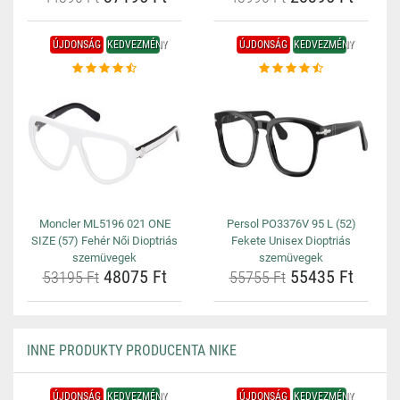
ÚJDONSÁG
KEDVEZMÉNY
ÚJDONSÁG
KEDVEZMÉNY
Moncler ML5196 021 ONE
Persol PO3376V 95 L (52)
SIZE (57) Fehér Női Dioptriás
Fekete Unisex Dioptriás
szemüvegek
szemüvegek
48075 Ft
55435 Ft
53195 Ft
55755 Ft
INNE PRODUKTY PRODUCENTA NIKE
ÚJDONSÁG
KEDVEZMÉNY
ÚJDONSÁG
KEDVEZMÉNY