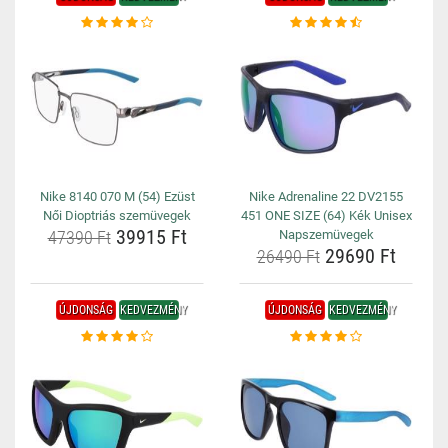
Nike 8140 070 M (54) Ezüst
Nike Adrenaline 22 DV2155
Női Dioptriás szemüvegek
451 ONE SIZE (64) Kék Unisex
39915 Ft
47390 Ft
Napszemüvegek
29690 Ft
26490 Ft
ÚJDONSÁG
KEDVEZMÉNY
ÚJDONSÁG
KEDVEZMÉNY