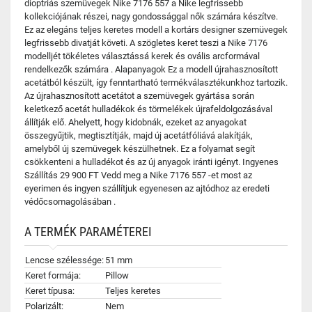
dioptriás szemüvegek Nike 7176 557 a Nike legfrissebb
kollekciójának részei, nagy gondossággal nők számára készítve.
Ez az elegáns teljes keretes modell a kortárs designer szemüvegek
legfrissebb divatját követi. A szögletes keret teszi a Nike 7176
modelljét tökéletes választássá kerek és ovális arcformával
rendelkezők számára . Alapanyagok Ez a modell újrahasznosított
acetátból készült, így fenntartható termékválasztékunkhoz tartozik.
Az újrahasznosított acetátot a szemüvegek gyártása során
keletkező acetát hulladékok és törmelékek újrafeldolgozásával
állítják elő. Ahelyett, hogy kidobnák, ezeket az anyagokat
összegyűjtik, megtisztítják, majd új acetátfóliává alakítják,
amelyből új szemüvegek készülhetnek. Ez a folyamat segít
csökkenteni a hulladékot és az új anyagok iránti igényt. Ingyenes
Szállítás 29 900 FT Vedd meg a Nike 7176 557 -et most az
eyerimen és ingyen szállítjuk egyenesen az ajtódhoz az eredeti
védőcsomagolásában .
A TERMÉK PARAMÉTEREI
Lencse szélessége:
51 mm
Keret formája:
Pillow
Keret típusa:
Teljes keretes
Polarizált:
Nem