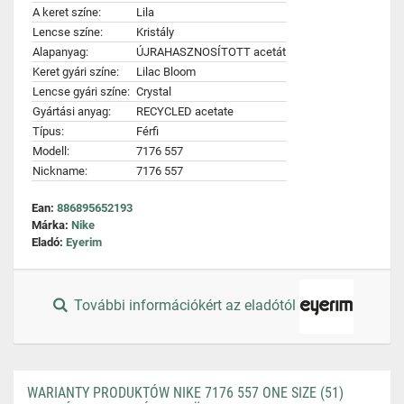
A keret színe:
Lila
Lencse színe:
Kristály
Alapanyag:
ÚJRAHASZNOSÍTOTT acetát
Keret gyári színe:
Lilac Bloom
Lencse gyári színe:
Crystal
Gyártási anyag:
RECYCLED acetate
Típus:
Férfi
Modell:
7176 557
Nickname:
7176 557
Ean:
886895652193
Márka:
Nike
Eladó:
Eyerim
További információkért az eladótól
WARIANTY PRODUKTÓW NIKE 7176 557 ONE SIZE (51)