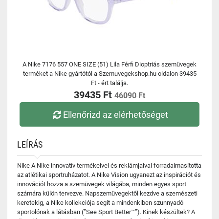
A Nike 7176 557 ONE SIZE (51) Lila Férfi Dioptriás szemüvegek
terméket a Nike gyártótól a Szemuvegekshop.hu oldalon 39435
Ft - ért találja.
39435 Ft
46090 Ft
Ellenőrizd az elérhetőséget
LEÍRÁS
Nike A Nike innovatív termékeivel és reklámjaival forradalmasította
az atlétikai sportruházatot. A Nike Vision ugyanezt az inspirációt és
innovációt hozza a szemüvegek világába, minden egyes sport
számára külön tervezve. Napszemüvegektől kezdve a szemészeti
keretekig, a Nike kollekciója segít a mindenkiben szunnyadó
sportolónak a látásban (”See Sport Better™”). Kinek készültek? A