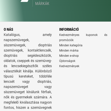
MÁRKÁK
O NÁS
INFORMÁCIÓ
Katalógus, amely
Kedvezményes kuponok és
napszemüvegek,
promóciók
síszemüvegek, dioptriás
Minden kategória
szemüvegek, kontaktlencsék,
Minden márka
dioptriás segédeszközök,
Minden e-shop
oldatok, cseppek és szemüveg-
Újdonságok
és lencsekiegészítők széles
Kedvezmények
választékát kínálja. Különböző
típusú kereteket, többféle
lencsét vagy dioptriás,
napszemüveget vagy
síszemüveget kínálunk férfiak,
nők és gyermekek számára. A
megfelelő kiválasztása nagyon
fontos, hiszen a szemüvegnek