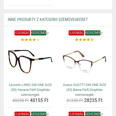
INNE PRODUKTY Z KATEGORII SZEMÜVEGKERET
ÚJDONSÁG
KEDVEZMÉNY
ÚJDONSÁG
KEDVEZMÉNY
Lacoste L2892 230 ONE SIZE
Guess GU2777 049 ONE SIZE
(55) Havana Férfi Dioptriás
(53) Barna Férfi Dioptriás
szemüvegek
szemüvegek
40155 Ft
28235 Ft
49290 Ft
31290 Ft
ÚJDONSÁG
KEDVEZMÉNY
ÚJDONSÁG
KEDVEZMÉNY