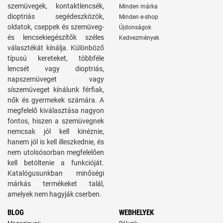
szemüvegek, kontaktlencsék,
Minden márka
dioptriás segédeszközök,
Minden e-shop
oldatok, cseppek és szemüveg-
Újdonságok
és lencsekiegészítők széles
Kedvezmények
választékát kínálja. Különböző
típusú kereteket, többféle
lencsét vagy dioptriás,
napszemüveget vagy
síszemüveget kínálunk férfiak,
nők és gyermekek számára. A
megfelelő kiválasztása nagyon
fontos, hiszen a szemüvegnek
nemcsak jól kell kinéznie,
hanem jól is kell illeszkednie, és
nem utolsósorban megfelelően
kell betöltenie a funkcióját.
Katalógusunkban minőségi
márkás termékeket talál,
amelyek nem hagyják cserben.
BLOG
WEBHELYEK