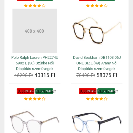
Polo Ralph Lauren PH2274U
David Beckham DB1103 06J
5902 L (56) Szürke Női
ONE SIZE (49) Arany Női
Dioptriás szemüvegek
Dioptriás szemüvegek
40315 Ft
58075 Ft
46290 Ft
70490 Ft
ÚJDONSÁG
KEDVEZMÉNY
ÚJDONSÁG
KEDVEZMÉNY