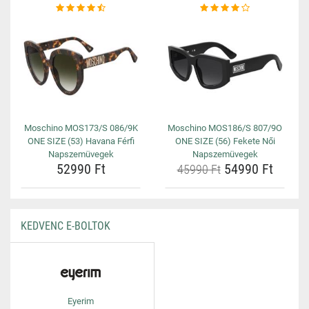
Moschino MOS173/S 086/9K
Moschino MOS186/S 807/9O
ONE SIZE (53) Havana Férfi
ONE SIZE (56) Fekete Női
Napszemüvegek
Napszemüvegek
52990 Ft
54990 Ft
45990 Ft
KEDVENC E-BOLTOK
Eyerim