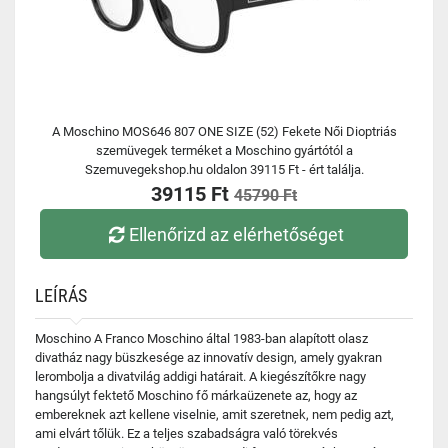
A Moschino MOS646 807 ONE SIZE (52) Fekete Női Dioptriás
szemüvegek terméket a Moschino gyártótól a
Szemuvegekshop.hu oldalon 39115 Ft - ért találja.
39115 Ft
45790 Ft
Ellenőrizd az elérhetőséget
LEÍRÁS
Moschino A Franco Moschino által 1983-ban alapított olasz
divatház nagy büszkesége az innovatív design, amely gyakran
lerombolja a divatvilág addigi határait. A kiegészítőkre nagy
hangsúlyt fektető Moschino fő márkaüzenete az, hogy az
embereknek azt kellene viselnie, amit szeretnek, nem pedig azt,
ami elvárt tőlük. Ez a teljes szabadságra való törekvés