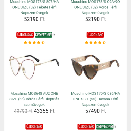
Moschino MOS178/S 807/HA
Moschino MOS178/S C9A/9O
ONE SIZE (52) Fekete Férfi
ONE SIZE (52) Vörös Férfi
Napszemüvegek
Napszemüvegek
52190 Ft
52190 Ft
ÚJDONSÁG
KEDVEZMÉNY
ÚJDONSÁG
Moschino MOS648 AU2 ONE
Moschino MOS170/S 086/HA
SIZE (56) Vörös Férfi Dioptriás
ONE SIZE (55) Havana Férfi
szemüvegek
Napszemüvegek
43355 Ft
57490 Ft
49790 Ft
ÚJDONSÁG
ÚJDONSÁG
KEDVEZMÉNY