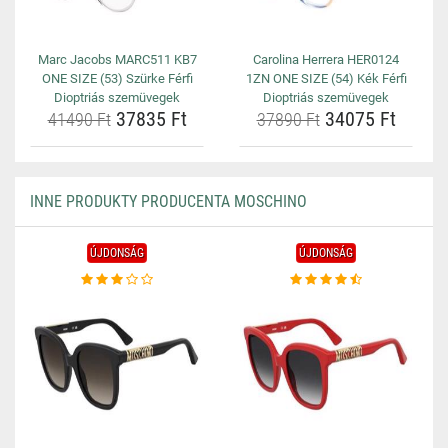
Marc Jacobs MARC511 KB7
Carolina Herrera HER0124
ONE SIZE (53) Szürke Férfi
1ZN ONE SIZE (54) Kék Férfi
Dioptriás szemüvegek
Dioptriás szemüvegek
37835 Ft
34075 Ft
41490 Ft
37890 Ft
INNE PRODUKTY PRODUCENTA MOSCHINO
ÚJDONSÁG
ÚJDONSÁG