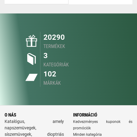
20290
TERMÉKEK
3
KATEGÓRIÁK
102
MÁRKÁK
O NÁS
INFORMÁCIÓ
Katalógus, amely
Kedvezményes kuponok és
napszemüvegek,
promóciók
síszemüvegek, dioptriás
Minden kategória