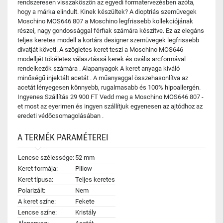
rendszeresen visszaköszön az egyedi formatervezésben azóta,
hogy a márka elindult. Kinek készültek? A dioptriás szemüvegek
Moschino MOS646 807 a Moschino legfrissebb kollekciójának
részei, nagy gondossággal férfiak számára készítve. Ez az elegáns
teljes keretes modell a kortárs designer szemüvegek legfrissebb
divatját követi. A szögletes keret teszi a Moschino MOS646
modelljét tökéletes választássá kerek és ovális arcformával
rendelkezők számára . Alapanyagok A keret anyaga kiváló
minőségű injektált acetát . A műanyaggal összehasonlítva az
acetát lényegesen könnyebb, rugalmasabb és 100% hipoallergén.
Ingyenes Szállítás 29 900 FT Vedd meg a Moschino MOS646 807 -
et most az eyerimen és ingyen szállítjuk egyenesen az ajtódhoz az
eredeti védőcsomagolásában .
A TERMÉK PARAMÉTEREI
Lencse szélessége:
52 mm
Keret formája:
Pillow
Keret típusa:
Teljes keretes
Polarizált:
Nem
A keret színe:
Fekete
Lencse színe:
Kristály