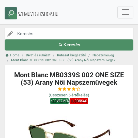
SZEMUVEGEKSHOP.HU
Keresés
Home
Divat és ruházat
Ruházat kiegészítő
Napszemüveg
Mont Blanc MB0339S 002 ONE SIZE (53) Arany Női Napszemüvegek
Mont Blanc MB0339S 002 ONE SIZE
(53) Arany Női Napszemüvegek
(Összesen
5
értékelés)
KEDVEZMÉNY
ÚJDONSÁG