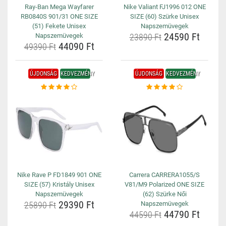
Ray-Ban Mega Wayfarer
Nike Valiant FJ1996 012 ONE
RB0840S 901/31 ONE SIZE
SIZE (60) Szürke Unisex
(51) Fekete Unisex
Napszemüvegek
24590 Ft
Napszemüvegek
23890 Ft
44090 Ft
49390 Ft
ÚJDONSÁG
KEDVEZMÉNY
ÚJDONSÁG
KEDVEZMÉNY
Nike Rave P FD1849 901 ONE
Carrera CARRERA1055/S
SIZE (57) Kristály Unisex
V81/M9 Polarized ONE SIZE
Napszemüvegek
(62) Szürke Női
29390 Ft
25890 Ft
Napszemüvegek
44790 Ft
44590 Ft