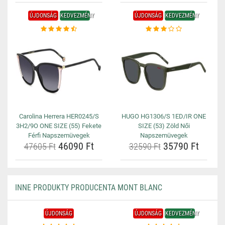
ÚJDONSÁG
KEDVEZMÉNY
ÚJDONSÁG
KEDVEZMÉNY
Carolina Herrera HER0245/S
HUGO HG1306/S 1ED/IR ONE
3H2/9O ONE SIZE (55) Fekete
SIZE (53) Zöld Női
Férfi Napszemüvegek
Napszemüvegek
46090 Ft
35790 Ft
47605 Ft
32590 Ft
INNE PRODUKTY PRODUCENTA MONT BLANC
ÚJDONSÁG
ÚJDONSÁG
KEDVEZMÉNY