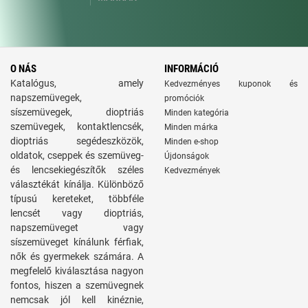
O NÁS
INFORMÁCIÓ
Katalógus, amely
Kedvezményes kuponok és
napszemüvegek,
promóciók
síszemüvegek, dioptriás
Minden kategória
szemüvegek, kontaktlencsék,
Minden márka
dioptriás segédeszközök,
Minden e-shop
oldatok, cseppek és szemüveg-
Újdonságok
és lencsekiegészítők széles
Kedvezmények
választékát kínálja. Különböző
típusú kereteket, többféle
lencsét vagy dioptriás,
napszemüveget vagy
síszemüveget kínálunk férfiak,
nők és gyermekek számára. A
megfelelő kiválasztása nagyon
fontos, hiszen a szemüvegnek
nemcsak jól kell kinéznie,