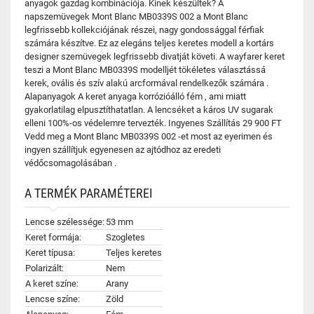
anyagok gazdag kombinációja. Kinek készültek? A
napszemüvegek Mont Blanc MB0339S 002 a Mont Blanc
legfrissebb kollekciójának részei, nagy gondossággal férfiak
számára készítve. Ez az elegáns teljes keretes modell a kortárs
designer szemüvegek legfrissebb divatját követi. A wayfarer keret
teszi a Mont Blanc MB0339S modelljét tökéletes választássá
kerek, ovális és szív alakú arcformával rendelkezők számára .
Alapanyagok A keret anyaga korrózióálló fém , ami miatt
gyakorlatilag elpusztíthatatlan. A lencséket a káros UV sugarak
elleni 100%-os védelemre tervezték. Ingyenes Szállítás 29 900 FT
Vedd meg a Mont Blanc MB0339S 002 -et most az eyerimen és
ingyen szállítjuk egyenesen az ajtódhoz az eredeti
védőcsomagolásában .
A TERMÉK PARAMÉTEREI
Lencse szélessége:
53 mm
Keret formája:
Szogletes
Keret típusa:
Teljes keretes
Polarizált:
Nem
A keret színe:
Arany
Lencse színe:
Zöld