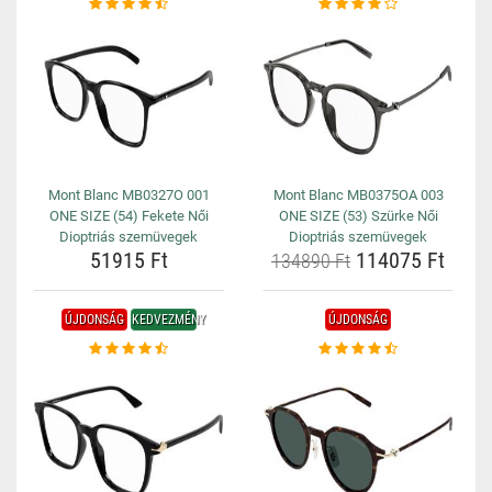
Mont Blanc MB0327O 001
Mont Blanc MB0375OA 003
ONE SIZE (54) Fekete Női
ONE SIZE (53) Szürke Női
Dioptriás szemüvegek
Dioptriás szemüvegek
51915 Ft
114075 Ft
134890 Ft
ÚJDONSÁG
KEDVEZMÉNY
ÚJDONSÁG