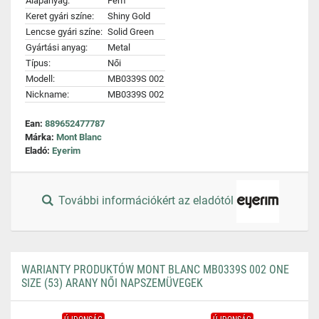
Alapanyag:
Fém
Keret gyári színe:
Shiny Gold
Lencse gyári színe:
Solid Green
Gyártási anyag:
Metal
Típus:
Női
Modell:
MB0339S 002
Nickname:
MB0339S 002
Ean:
889652477787
Márka:
Mont Blanc
Eladó:
Eyerim
További információkért az eladótól
WARIANTY PRODUKTÓW MONT BLANC MB0339S 002 ONE
SIZE (53) ARANY NŐI NAPSZEMÜVEGEK