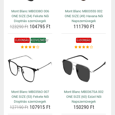
Mont Blanc MB0338O 006
Mont Blanc MB0355S 002
ONE SIZE (54) Fekete Női
ONE SIZE (49) Havana Női
Dioptriás szemüvegek
Napszemüvegek
104795 Ft
111790 Ft
123290 Ft
ÚJDONSÁG
KEDVEZMÉNY
ÚJDONSÁG
Mont Blanc MB0356O 007
Mont Blanc MB0367SA 002
ONE SIZE (53) Fekete Női
ONE SIZE (60) Ezüst Női
Dioptriás szemüvegek
Napszemüvegek
107915 Ft
150290 Ft
127190 Ft