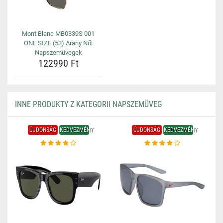
Mont Blanc MB0339S 001
ONE SIZE (53) Arany Női
Napszemüvegek
122990 Ft
INNE PRODUKTY Z KATEGORII NAPSZEMÜVEG
ÚJDONSÁG
KEDVEZMÉNY
ÚJDONSÁG
KEDVEZMÉNY