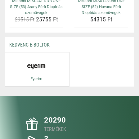
Missoni MIS0241 DDB ONE
Missoni MIS0128 086 ONE
SIZE (53) Arany Férfi Dioptriás
SIZE (52) Havana Férfi
szemüvegek
Dioptriás szemüvegek
25755 Ft
54315 Ft
29515 Ft
KEDVENC E-BOLTOK
Eyerim
20290
TERMÉKEK
3