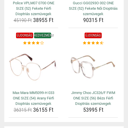
Police VPLM07 0700 ONE
Gucci GG0293O 002 ONE
SIZE (52) Fekete Férfi
SIZE (52) Fekete Női Dioptriás
Dioptriás szemüvegek
szemüvegek
38955 Ft
90315 Ft
45190 Ft
ÚJDONSÁG
KEDVEZMÉNY
ÚJDONSÁG
Max Mara MM5099-H 033
Jimmy Choo JC326/F FWM
ONE SIZE (54) Arany Férfi
ONE SIZE (56) Bézs Férfi
Dioptriás szemüvegek
Dioptriás szemüvegek
36155 Ft
53995 Ft
36315 Ft