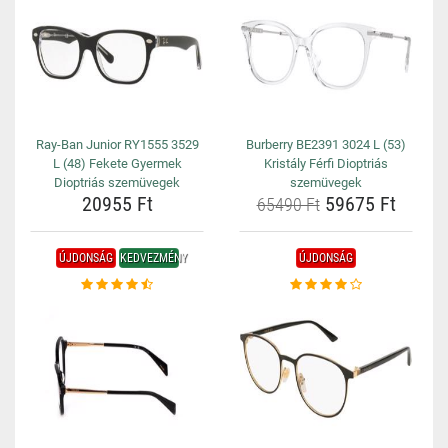
Ray-Ban Junior RY1555 3529
Burberry BE2391 3024 L (53)
L (48) Fekete Gyermek
Kristály Férfi Dioptriás
Dioptriás szemüvegek
szemüvegek
20955 Ft
59675 Ft
65490 Ft
ÚJDONSÁG
KEDVEZMÉNY
ÚJDONSÁG