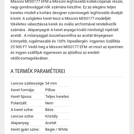
Missoni MIS0177 EFM a Missoni legfrissebb kollekciójának részei,
nagy gondossággal nők számára készítve. Ez az elegáns teljes
keretes modell a kortárs designer szemüvegek legfrissebb divatját
követi. A szögletes keret teszi a Missoni MIS0177 modelljét
tökéletes választássá kerek és ovális arcformával rendelkezők
számára . Alapanyagok A keret anyaga kiváló minőségű injektált
acetát . A műanyaggal összehasonlítva az acetát lényegesen
könnyebb, rugalmasabb és 100% hipoallergén. Ingyenes Szállítás
25 900 FT Vedd meg a Missoni MIS0177 EFM -et most az eyerimen
és ingyen szállítjuk egyenesen az ajtódhoz az eredeti
védőcsomagolásában .
A TERMÉK PARAMÉTEREI
Lencse szélessége:
54 mm
Keret formája:
Pillow
Keret típusa:
Teljes keretes
Polarizált:
Nem
A keret színe:
Bézs
Lencse színe:
Kristály
Alapanyag:
Acetát
Keret gyári színe:
Begie / White