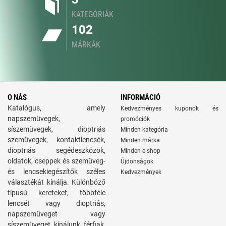
KATEGÓRIÁK
102
MÁRKÁK
O NÁS
INFORMÁCIÓ
Katalógus, amely
Kedvezményes kuponok és
napszemüvegek,
promóciók
síszemüvegek, dioptriás
Minden kategória
szemüvegek, kontaktlencsék,
Minden márka
dioptriás segédeszközök,
Minden e-shop
oldatok, cseppek és szemüveg-
Újdonságok
és lencsekiegészítők széles
Kedvezmények
választékát kínálja. Különböző
típusú kereteket, többféle
lencsét vagy dioptriás,
napszemüveget vagy
síszemüveget kínálunk férfiak,