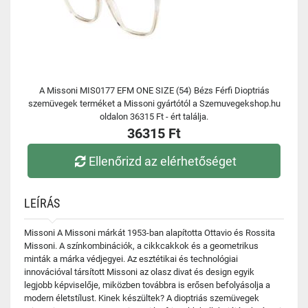
A Missoni MIS0177 EFM ONE SIZE (54) Bézs Férfi Dioptriás
szemüvegek terméket a Missoni gyártótól a Szemuvegekshop.hu
oldalon 36315 Ft - ért találja.
36315 Ft
Ellenőrizd az elérhetőséget
LEÍRÁS
Missoni A Missoni márkát 1953-ban alapította Ottavio és Rossita
Missoni. A színkombinációk, a cikkcakkok és a geometrikus
minták a márka védjegyei. Az esztétikai és technológiai
innovációval társított Missoni az olasz divat és design egyik
legjobb képviselője, miközben továbbra is erősen befolyásolja a
modern életstílust. Kinek készültek? A dioptriás szemüvegek