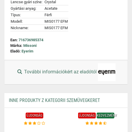
Lencse gyári színe:
Crystal
Gyártási anyag:
Acetate
Típus:
Férfi
Modell:
MIS0177 EFM
Nickname:
MIS0177 EFM
Ean:
716736985374
Márka:
Missoni
Eladó:
Eyerim
További információkért az eladótól
INNE PRODUKTY Z KATEGORII SZEMÜVEGKERET
ÚJDONSÁG
ÚJDONSÁG
KEDVEZMÉNY