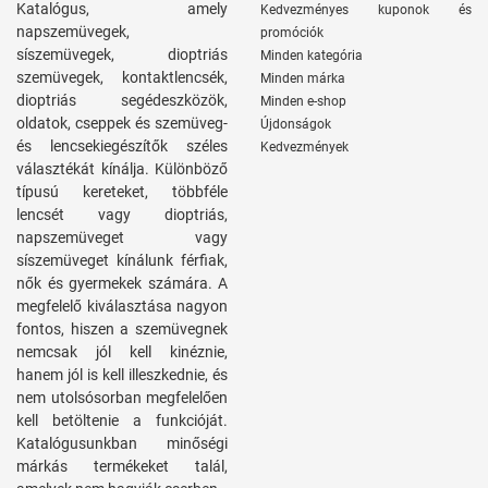
Katalógus, amely
Kedvezményes kuponok és
napszemüvegek,
promóciók
síszemüvegek, dioptriás
Minden kategória
szemüvegek, kontaktlencsék,
Minden márka
dioptriás segédeszközök,
Minden e-shop
oldatok, cseppek és szemüveg-
Újdonságok
és lencsekiegészítők széles
Kedvezmények
választékát kínálja. Különböző
típusú kereteket, többféle
lencsét vagy dioptriás,
napszemüveget vagy
síszemüveget kínálunk férfiak,
nők és gyermekek számára. A
megfelelő kiválasztása nagyon
fontos, hiszen a szemüvegnek
nemcsak jól kell kinéznie,
hanem jól is kell illeszkednie, és
nem utolsósorban megfelelően
kell betöltenie a funkcióját.
Katalógusunkban minőségi
márkás termékeket talál,