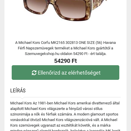
A Michael Kors Corfu MK2165 302813 ONE SIZE (56) Havana
Férfi Napszemüvegek terméket a Michael Kors gyártótól a
Szemuvegekshop.hu oldalon 54290 Ft - ért találja.
54290 Ft
Ellenőrizd az elérhetőséget
LEÍRÁS
Michael Kors Az 1981-ben Michael Kors amerikai divattervező által
alapított Michael Kors világszerte a fényűző városi stílus
szinonimája a nők és férfiak számára. A modern glamourt sportos
vonásokkal ötvöző Michael Kors világszenzációvá vált. A Michael
Kors szemüvegek ugyanazt az esztétikát követik, és a márka
minden népszerű elemét hordozzák, beleértve a legendás MK logót