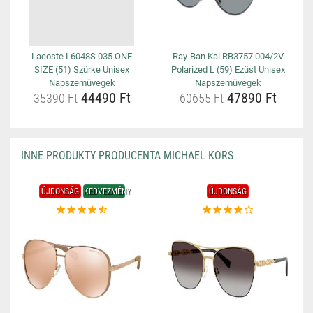
Lacoste L6048S 035 ONE
Ray-Ban Kai RB3757 004/2V
SIZE (51) Szürke Unisex
Polarized L (59) Ezüst Unisex
Napszemüvegek
Napszemüvegek
44490 Ft
47890 Ft
35390 Ft
60655 Ft
INNE PRODUKTY PRODUCENTA MICHAEL KORS
ÚJDONSÁG
KEDVEZMÉNY
ÚJDONSÁG