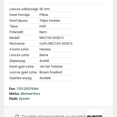
Lencse szélessége:
56 mm
Keret formája:
Pillow
Keret típusa:
Teljes keretes
Típus:
Férfi
Polarizált:
Nem
Modell:
MK2165 302813
Nickname:
Corfu MK2165 302813
A keret színe:
Havana
Lencse színe:
Barna
Alapanyag:
Acetát
Keret gyári színe:
Jet Set Tortoise
Lencse gyári színe:
Brown Gradient
Gyártási anyag:
Acetate
Ean:
725125379366
Márka:
Michael Kors
Eladó:
Eyerim
További információkért az eladótól