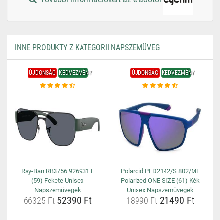
INNE PRODUKTY Z KATEGORII NAPSZEMÜVEG
ÚJDONSÁG
KEDVEZMÉNY
ÚJDONSÁG
KEDVEZMÉNY
Ray-Ban RB3756 926931 L
Polaroid PLD2142/S 802/MF
(59) Fekete Unisex
Polarized ONE SIZE (61) Kék
Napszemüvegek
Unisex Napszemüvegek
52390 Ft
21490 Ft
66325 Ft
18990 Ft