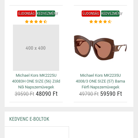
ÚJDONSÁG
KEDVEZMÉNY
ÚJDONSÁG
KEDVEZMÉNY
Michael Kors MK2225U
Michael Kors MK2235U
40083H ONE SIZE (56) Zöld
4008/3 ONE SIZE (57) Barna
Női Napszemüvegek
Férfi Napszemüvegek
48090 Ft
59590 Ft
39590 Ft
49790 Ft
KEDVENC E-BOLTOK