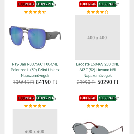
ÚJDONSÁG
KEDVEZMÉNY
ÚJDONSÁG
KEDVEZMÉNY
Ray-Ban RB3756CH 004/4L
Lacoste L6046S 230 ONE
Polarized L (59) Ezüst Unisex
SIZE (52) Havana Női
Napszemüvegek
Napszemüvegek
84190 Ft
50290 Ft
106645 Ft
39990 Ft
ÚJDONSÁG
KEDVEZMÉNY
ÚJDONSÁG
KEDVEZMÉNY