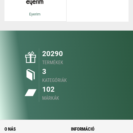
Eyerim
20290
TERMÉKEK
3
KATEGÓRIÁK
102
MÁRKÁK
O NÁS
INFORMÁCIÓ