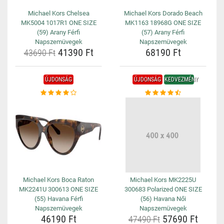
Michael Kors Chelsea
Michael Kors Dorado Beach
MK5004 1017R1 ONE SIZE
MK1163 18968G ONE SIZE
(59) Arany Férfi
(57) Arany Férfi
Napszemüvegek
Napszemüvegek
41390 Ft
68190 Ft
43690 Ft
ÚJDONSÁG
ÚJDONSÁG
KEDVEZMÉNY
Michael Kors Boca Raton
Michael Kors MK2225U
MK2241U 300613 ONE SIZE
300683 Polarized ONE SIZE
(55) Havana Férfi
(56) Havana Női
Napszemüvegek
Napszemüvegek
46190 Ft
57690 Ft
47490 Ft