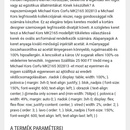
vagy az egzotikus állatmintákat. Kinek készültek? A
napszemüvegek Michael Kors Corfu MK2165 302813 a Michael
Kors legfrissebb kollekciójának részei, nagy gondossággal nők
számára készítve. Ez az elegáns teljes keretes modell a kortárs
designer szemüvegek legfrissebb divatját követi. A szögletes keret
teszi a Michael Kors MK2165 modelljét tökéletes választássá
kerek és ovális arcformával rendelkezők számára. Alapanyagok A
keret anyaga kiváló minőségű injektált acetát. A műanyaggal
összehasonlítva az acetát lényegesen könnyebb, rugalmasabb és
100% hipoallergén. A lencséket a káros UV sugarak elleni 100%-os
védelemre tervezték. Ingyenes Szállítás 25 900 FT Vedd meg a
Michael Kors Corfu MK2165 302813 -et most az eyerimen és
ingyen szállítjuk egyenesen az ajtódhoz az eredeti
védőcsomagolásában. .riadok { display: table; width: 100%; }.
polovica { margin: 3vh 0; text-align: justify; }. blok_nadpis { font-size:
150%; font-weight: 600; text-align: left; }. obrazok { text-align:
center; } @media only screen and (min-width: 768px) {. polovica {
width: 49%; margin: auto 0; }. riadok { margin: 3vh 0; display: flex;
flex-flow: row; justify-content: center; }. stred { width: 2%; order: 2; }.
pravo { order: 3; }. lavo { order: 1; }. blok_nadpis { font-size: 150%;
font-weight: 600; text-align: left; text-align-last: left; } }
A TERMÉK PARAMÉTEREI