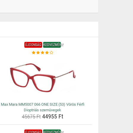
ÚJDONSÁG
KEDVEZMÉNY
Max Mara MM5007 066 ONE SIZE (53) Vörös Férfi
Dioptriás szemüvegek
44955 Ft
45675 Ft
ÚJDONSÁG
KEDVEZMÉNY