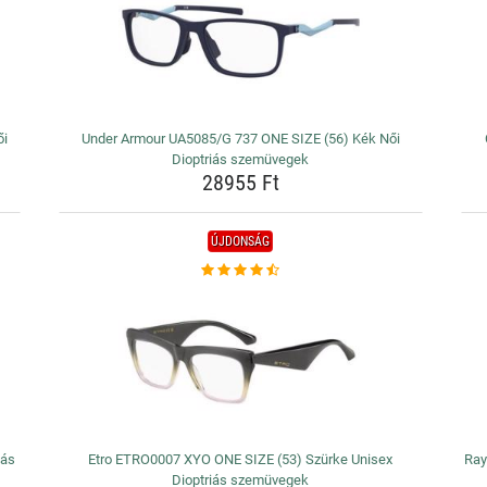
ői
Under Armour UA5085/G 737 ONE SIZE (56) Kék Női
Dioptriás szemüvegek
28955 Ft
ÚJDONSÁG
iás
Etro ETRO0007 XYO ONE SIZE (53) Szürke Unisex
Ray
Dioptriás szemüvegek