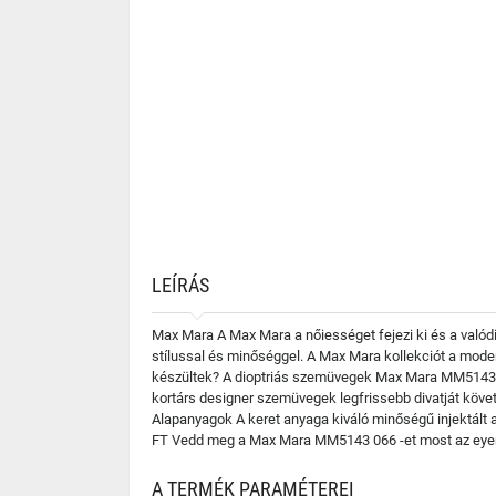
LEÍRÁS
Max Mara A Max Mara a nőiességet fejezi ki és a valódi
stílussal és minőséggel. A Max Mara kollekciót a moder
készültek? A dioptriás szemüvegek Max Mara MM5143 06
kortárs designer szemüvegek legfrissebb divatját köve
Alapanyagok A keret anyaga kiváló minőségű injektált 
FT Vedd meg a Max Mara MM5143 066 -et most az eyeri
A TERMÉK PARAMÉTEREI