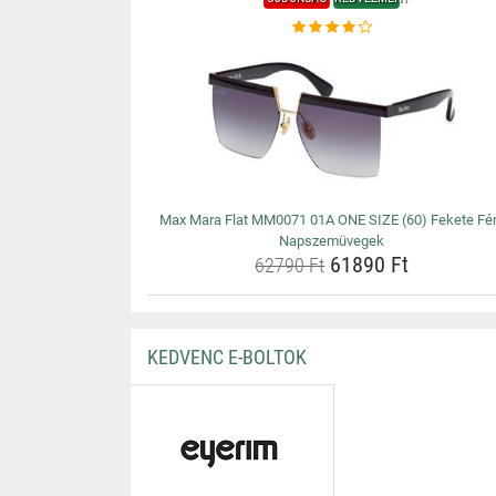
Max Mara Flat MM0071 01A ONE SIZE (60) Fekete Fér
Napszemüvegek
61890 Ft
62790 Ft
KEDVENC E-BOLTOK