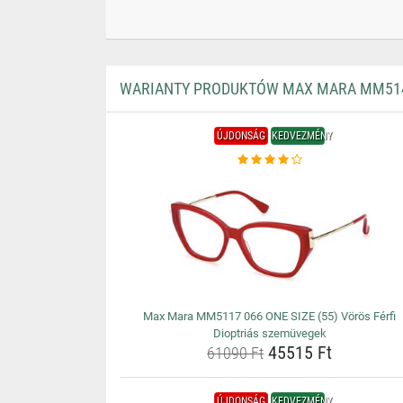
WARIANTY PRODUKTÓW MAX MARA MM5143 
ÚJDONSÁG
KEDVEZMÉNY
Max Mara MM5117 066 ONE SIZE (55) Vörös Férfi
Dioptriás szemüvegek
45515 Ft
61090 Ft
ÚJDONSÁG
KEDVEZMÉNY