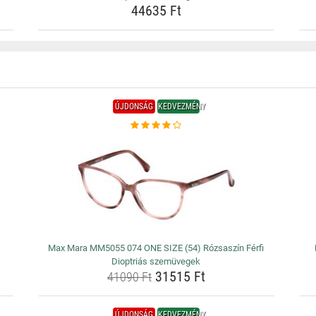
44635 Ft
ÚJDONSÁG
KEDVEZMÉNY
Max Mara MM5055 074 ONE SIZE (54) Rózsaszín Férfi
Dioptriás szemüvegek
31515 Ft
41090 Ft
ÚJDONSÁG
KEDVEZMÉNY