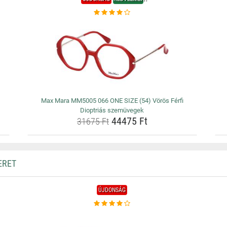
Max Mara MM5005 066 ONE SIZE (54) Vörös Férfi
Dioptriás szemüvegek
44475 Ft
31675 Ft
ERET
ÚJDONSÁG