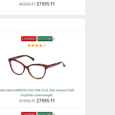
37595 Ft
45290 Ft
ÚJDONSÁG
KEDVEZMÉNY
Max Mara MM5093 053 ONE SIZE (54) Havana Férfi
Dioptriás szemüvegek
27995 Ft
31995 Ft
ÚJDONSÁG
KEDVEZMÉNY