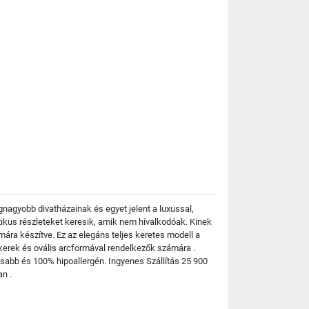
gnagyobb divatházainak és egyet jelent a luxussal,
zikus részleteket keresik, amik nem hívalkodóak. Kinek
a készítve. Ez az elegáns teljes keretes modell a
kerek és ovális arcformával rendelkezők számára .
sabb és 100% hipoallergén. Ingyenes Szállítás 25 900
n .