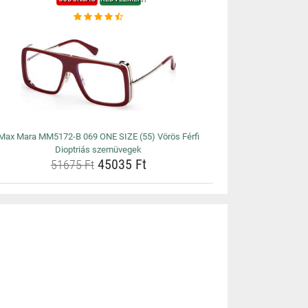
Max Mara MM5172-B 069 ONE SIZE (55) Vörös Férfi
Dioptriás szemüvegek
45035 Ft
51675 Ft