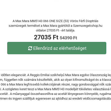
A Max Mara MM5143 066 ONE SIZE (53) Vörös Férfi Dioptriás
szemüvegek terméket a Max Mara gyártótól a Szemuvegekshop.hu
oldalon 27035 Ft - ért találja.
27035 Ft
54390 Ft
Ellenőrizd az elérhetőséget
 időtlen eleganciát. A Reggio Emiliai székhelyű Max Mara egyike Olaszország le
n, független nők számára készítették, akik az olyan kifinomultságot és a klass
6 a Max Mara legfrissebb kollekciójának részei, nagy gondossággal nők számár
ti. A szögletes keret teszi a Max Mara MM5143 modelljét tökéletes választássá 
acetát . A műanyaggal összehasonlítva az acetát lényegesen könnyebb, rugalma
men és ingyen szállítjuk egyenesen az ajtódhoz az eredeti védőcsomagolásába