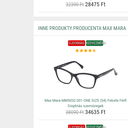
28475 Ft
32390 Ft
INNE PRODUKTY PRODUCENTA MAX MARA
ÚJDONSÁG
KEDVEZMÉNY
Max Mara MM5032 001 ONE SIZE (54) Fekete Férfi
Dioptriás szemüvegek
34635 Ft
38090 Ft
ÚJDONSÁG
KEDVEZMÉNY