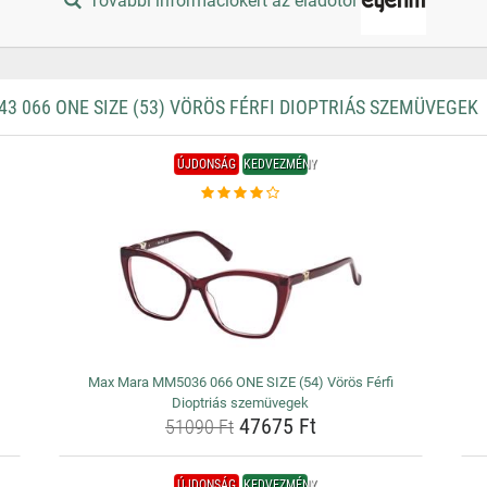
További információkért az eladótól
066 ONE SIZE (53) VÖRÖS FÉRFI DIOPTRIÁS SZEMÜVEGEK
ÚJDONSÁG
KEDVEZMÉNY
Max Mara MM5036 066 ONE SIZE (54) Vörös Férfi
Dioptriás szemüvegek
47675 Ft
51090 Ft
ÚJDONSÁG
KEDVEZMÉNY