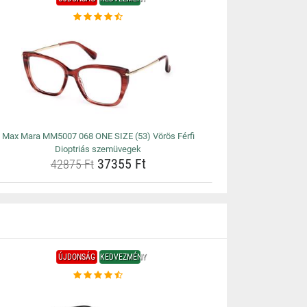
Max Mara MM5007 068 ONE SIZE (53) Vörös Férfi
Dioptriás szemüvegek
37355 Ft
42875 Ft
ÚJDONSÁG
KEDVEZMÉNY