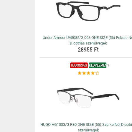
Under Armour UA5085/G 003 ONE SIZE (56) Fekete N
Dioptriás szemüvegek
28955 Ft
ÚJDONSÁG
KEDVEZMÉNY
HUGO HG1333/G R80 ONE SIZE (55) Szürke Női Dioptr
szemüvegek