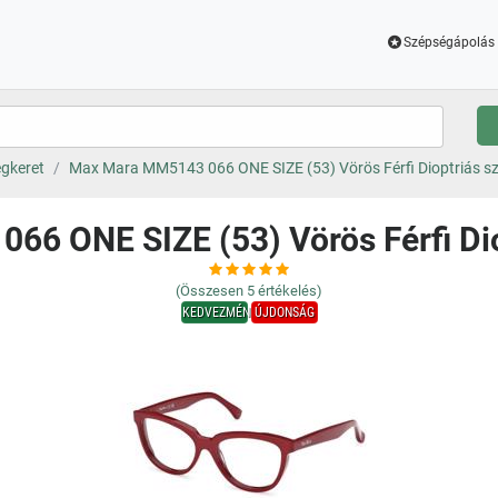
Szépségápolás 
gkeret
Max Mara MM5143 066 ONE SIZE (53) Vörös Férfi Dioptriás 
66 ONE SIZE (53) Vörös Férfi Di
(Összesen
5
értékelés)
KEDVEZMÉNY
ÚJDONSÁG