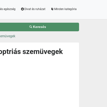
és egészség
Divat és ruházat
Minden kategória
Keresés
szemüvegek
optriás szemüvegek