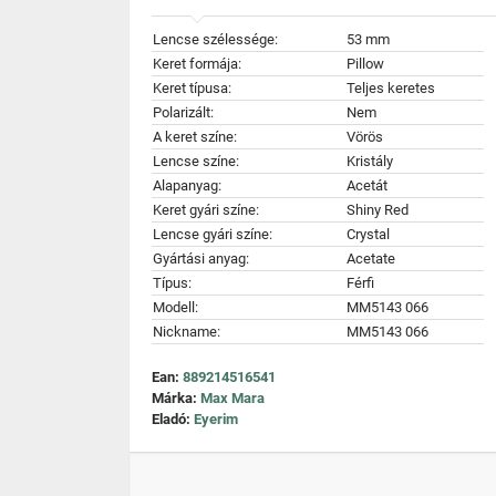
Lencse szélessége:
53 mm
Keret formája:
Pillow
Keret típusa:
Teljes keretes
Polarizált:
Nem
A keret színe:
Vörös
Lencse színe:
Kristály
Alapanyag:
Acetát
Keret gyári színe:
Shiny Red
Lencse gyári színe:
Crystal
Gyártási anyag:
Acetate
Típus:
Férfi
Modell:
MM5143 066
Nickname:
MM5143 066
Ean:
889214516541
Márka:
Max Mara
Eladó:
Eyerim