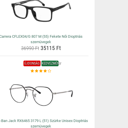
Carrera CFLEX04/G 807 M (55) Fekete Női Dioptriás
szemüvegek
35115 Ft
36990 Ft
ÚJDONSÁG
KEDVEZMÉNY
-Ban Jack RX6465 3179 L (51) Szürke Unisex Dioptriás
szemüvegek