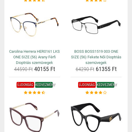
Carolina Herrera HER0161 LKS
BOSS BOSS1519 003 ONE
ONE SIZE (56) Arany Férfi
SIZE (56) Fekete Női Dioptriás
Dioptriás szemüvegek
szemüvegek
40155 Ft
61355 Ft
44590 Ft
64290 Ft
ÚJDONSÁG
KEDVEZMÉNY
ÚJDONSÁG
KEDVEZMÉNY