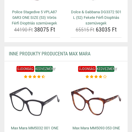
Police Stagedive 5 VPLA87
Dolce & Gabbana DG3372 501
0AR3 ONE SIZE (53) Vörös
L (52) Fekete Férfi Dioptriás
Férfi Dioptriás szemüvegek
szemüvegek
38075 Ft
63035 Ft
44190 Ft
65515 Ft
INNE PRODUKTY PRODUCENTA MAX MARA
ÚJDONSÁG
KEDVEZMÉNY
ÚJDONSÁG
KEDVEZMÉNY
Max Mara MM5032 001 ONE
Max Mara MM5093 053 ONE