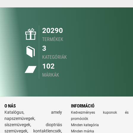
20290
TERMÉKEK
3
KATEGÓRIÁK
102
MÁRKÁK
O NÁS
INFORMÁCIÓ
Katalógus, amely
Kedvezményes kuponok és
napszemüvegek,
promóciók
síszemüvegek, dioptriás
Minden kategória
szemüvegek, kontaktlencsék,
Minden márka