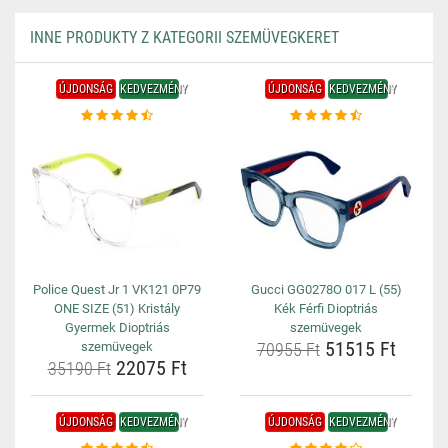
INNE PRODUKTY Z KATEGORII SZEMÜVEGKERET
ÚJDONSÁG
KEDVEZMÉNY
ÚJDONSÁG
KEDVEZMÉNY
Police Quest Jr 1 VK121 0P79
Gucci GG0278O 017 L (55)
ONE SIZE (51) Kristály
Kék Férfi Dioptriás
Gyermek Dioptriás
szemüvegek
51515 Ft
szemüvegek
70955 Ft
22075 Ft
35190 Ft
ÚJDONSÁG
KEDVEZMÉNY
ÚJDONSÁG
KEDVEZMÉNY