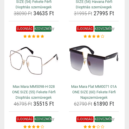
SIZE (54) Fekete Férfi
SIZE (54) Havana Férfi
Dioptriás szemüvegek
Dioptriás szemüvegek
34635 Ft
27995 Ft
38090 Ft
31995 Ft
ÚJDONSÁG
KEDVEZMÉNY
ÚJDONSÁG
KEDVEZMÉNY
Max Mara MM5098-H 028
Max Mara Flat MM0071 01A
ONE SIZE (55) Fekete Férfi
ONE SIZE (60) Fekete Férfi
Dioptriás szemüvegek
Napszemüvegek
35515 Ft
61890 Ft
46795 Ft
62790 Ft
ÚJDONSÁG
KEDVEZMÉNY
ÚJDONSÁG
KEDVEZMÉNY