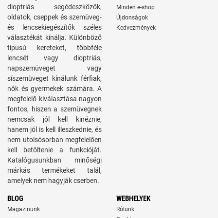
dioptriás segédeszközök,
Minden e-shop
oldatok, cseppek és szemüveg-
Újdonságok
és lencsekiegészítők széles
Kedvezmények
választékát kínálja. Különböző
típusú kereteket, többféle
lencsét vagy dioptriás,
napszemüveget vagy
síszemüveget kínálunk férfiak,
nők és gyermekek számára. A
megfelelő kiválasztása nagyon
fontos, hiszen a szemüvegnek
nemcsak jól kell kinéznie,
hanem jól is kell illeszkednie, és
nem utolsósorban megfelelően
kell betöltenie a funkcióját.
Katalógusunkban minőségi
márkás termékeket talál,
amelyek nem hagyják cserben.
BLOG
WEBHELYEK
Magazinunk
Rólunk