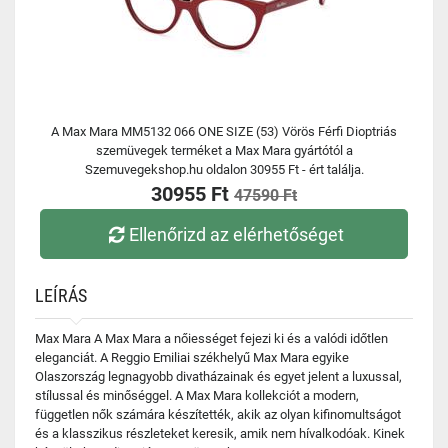
A Max Mara MM5132 066 ONE SIZE (53) Vörös Férfi Dioptriás
szemüvegek terméket a Max Mara gyártótól a
Szemuvegekshop.hu oldalon 30955 Ft - ért találja.
30955 Ft
47590 Ft
Ellenőrizd az elérhetőséget
LEÍRÁS
Max Mara A Max Mara a nőiességet fejezi ki és a valódi időtlen
eleganciát. A Reggio Emiliai székhelyű Max Mara egyike
Olaszország legnagyobb divatházainak és egyet jelent a luxussal,
stílussal és minőséggel. A Max Mara kollekciót a modern,
független nők számára készítették, akik az olyan kifinomultságot
és a klasszikus részleteket keresik, amik nem hívalkodóak. Kinek