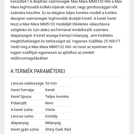
készültek? A dioptriás szemüvegek Max Mara MM5132 066 a Max
Mara legfrissebb kollekciójának részei, nagy gondossággal nők
számára készítve. Ez az elegáns teljes keretes modell a kortárs
designer szemüvegek legfrissebb divatját követi. A kerek keret
teszi a Max Mara MM5132 modelljét tökéletes választássá
szögletes és szív alakú arcformával rendelkezők számára .
Alapanyagok A keret anyaga könnyű műanyag , ami kivételes
megbízhatóságot és tartósságot ad. Ingyenes Szállítás 25 900 FT
Vedd meg a Max Mara MM5132 066 -et most az eyerimen és
ingyen szállítjuk egyenesen az ajtódhoz az eredeti
védőcsomagolásában .
A TERMÉK PARAMÉTEREI
Lencse szélessége:
53 mm
Keret formája:
Kerek
Keret típusa:
Teljes keretes
Polarizált:
Nem
A keret színe:
Vörös
Lencse színe:
Kristály
Alapanyag:
Műanyag
Keret gyári színe:
Shiny Dark Red