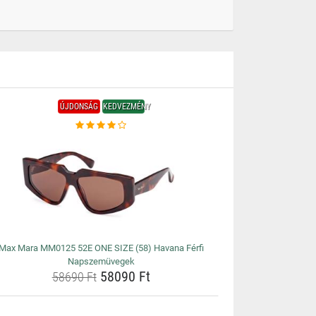
ÚJDONSÁG
KEDVEZMÉNY
Max Mara MM0125 52E ONE SIZE (58) Havana Férfi
Napszemüvegek
58090 Ft
58690 Ft