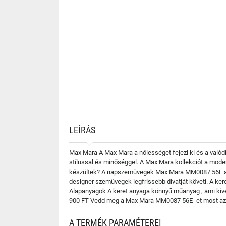
LEÍRÁS
Max Mara A Max Mara a nőiességet fejezi ki és a valódi
stílussal és minőséggel. A Max Mara kollekciót a moder
készültek? A napszemüvegek Max Mara MM0087 56E a Max
designer szemüvegek legfrissebb divatját követi. A ke
Alapanyagok A keret anyaga könnyű műanyag , ami kivét
900 FT Vedd meg a Max Mara MM0087 56E -et most az e
A TERMÉK PARAMÉTEREI