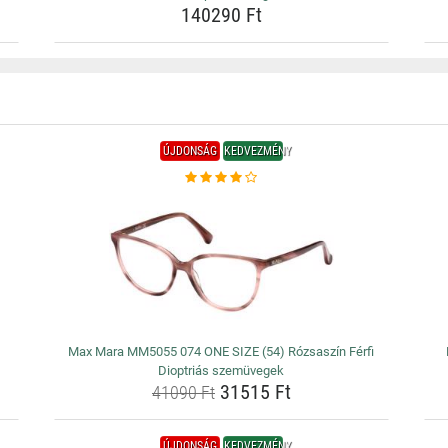
140290 Ft
ÚJDONSÁG
KEDVEZMÉNY
Max Mara MM5055 074 ONE SIZE (54) Rózsaszín Férfi
Dioptriás szemüvegek
31515 Ft
41090 Ft
ÚJDONSÁG
KEDVEZMÉNY