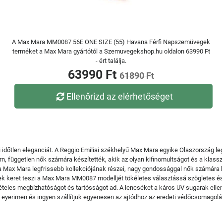
A Max Mara MM0087 56E ONE SIZE (55) Havana Férfi Napszemüvegek
terméket a Max Mara gyártótól a Szemuvegekshop.hu oldalon 63990 Ft
- ért találja.
63990 Ft
61890 Ft
Ellenőrizd az elérhetőséget
 időtlen eleganciát. A Reggio Emiliai székhelyű Max Mara egyike Olaszország le
n, független nők számára készítették, akik az olyan kifinomultságot és a klass
 Mara legfrissebb kollekciójának részei, nagy gondossággal nők számára kész
rek keret teszi a Max Mara MM0087 modelljét tökéletes választássá szögletes é
eles megbízhatóságot és tartósságot ad. A lencséket a káros UV sugarak ellen
yerimen és ingyen szállítjuk egyenesen az ajtódhoz az eredeti védőcsomagolá