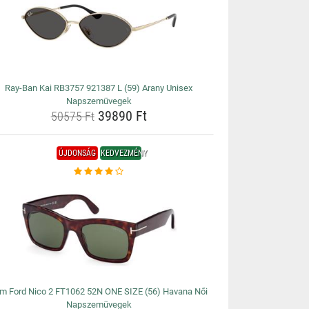
Ray-Ban Kai RB3757 921387 L (59) Arany Unisex
Napszemüvegek
39890 Ft
50575 Ft
ÚJDONSÁG
KEDVEZMÉNY
m Ford Nico 2 FT1062 52N ONE SIZE (56) Havana Női
Napszemüvegek