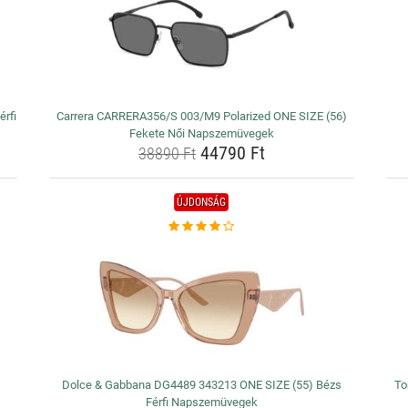
rfi
Carrera CARRERA356/S 003/M9 Polarized ONE SIZE (56)
Fekete Női Napszemüvegek
44790 Ft
38890 Ft
ÚJDONSÁG
Dolce & Gabbana DG4489 343213 ONE SIZE (55) Bézs
To
Férfi Napszemüvegek