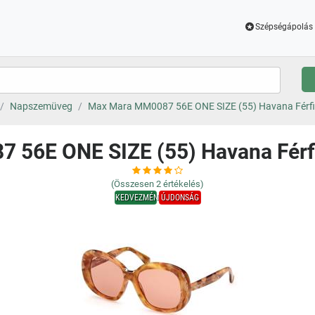
Szépségápolás 
Napszemüveg
Max Mara MM0087 56E ONE SIZE (55) Havana Férf
 56E ONE SIZE (55) Havana Fér
(Összesen
2
értékelés)
KEDVEZMÉNY
ÚJDONSÁG