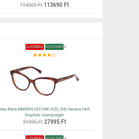
113690 Ft
114000 Ft
ÚJDONSÁG
KEDVEZMÉNY
Max Mara MM5093 053 ONE SIZE (54) Havana Férfi
Dioptriás szemüvegek
27995 Ft
31995 Ft
ÚJDONSÁG
KEDVEZMÉNY