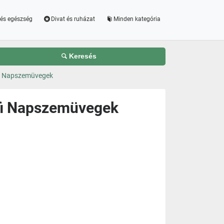
és egészség
Divat és ruházat
Minden kategória
Keresés
i Napszemüvegek
fi Napszemüvegek