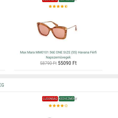
Max Mara MM0101 56E ONE SIZE (55) Havana Férfi
Napszemüvegek
55090 Ft
58790 Ft
EG
ÚJDONSÁG
KEDVEZMÉNY