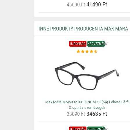
41490 Ft
46690 Ft
INNE PRODUKTY PRODUCENTA MAX MARA
ÚJDONSÁG
KEDVEZMÉNY
Max Mara MM5032 001 ONE SIZE (54) Fekete Férfi
Dioptriás szemüvegek
34635 Ft
38090 Ft
ÚJDONSÁG
KEDVEZMÉNY