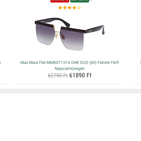
i
Max Mara Flat MM0071 01A ONE SIZE (60) Fekete Férfi
Napszemüvegek
61890 Ft
62790 Ft