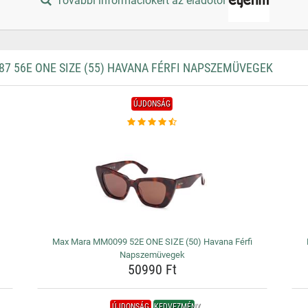
További információkért az eladótól
56E ONE SIZE (55) HAVANA FÉRFI NAPSZEMÜVEGEK
ÚJDONSÁG
Max Mara MM0099 52E ONE SIZE (50) Havana Férfi
Napszemüvegek
50990 Ft
ÚJDONSÁG
KEDVEZMÉNY