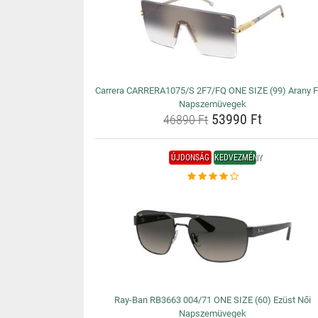
Carrera CARRERA1075/S 2F7/FQ ONE SIZE (99) Arany Fé
Napszemüvegek
53990 Ft
46890 Ft
ÚJDONSÁG
KEDVEZMÉNY
Ray-Ban RB3663 004/71 ONE SIZE (60) Ezüst Női
Napszemüvegek