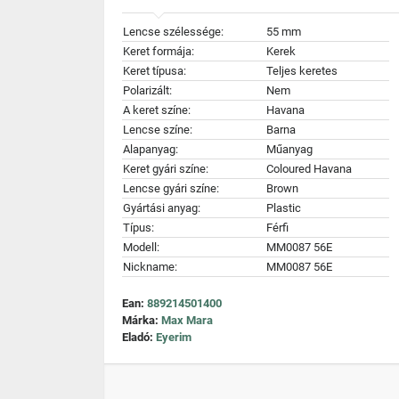
Lencse szélessége:
55 mm
Keret formája:
Kerek
Keret típusa:
Teljes keretes
Polarizált:
Nem
A keret színe:
Havana
Lencse színe:
Barna
Alapanyag:
Műanyag
Keret gyári színe:
Coloured Havana
Lencse gyári színe:
Brown
Gyártási anyag:
Plastic
Típus:
Férfi
Modell:
MM0087 56E
Nickname:
MM0087 56E
Ean:
889214501400
Márka:
Max Mara
Eladó:
Eyerim