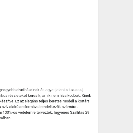
gnagyobb divatházainak és egyet jelent a luxussal,
zikus részleteket keresik, amik nem hívalkodóak. Kinek
ítve. Ez az elegáns teljes keretes modell a kortárs
s szív alakú arcformával rendelkezők számára .
i 100%-os védelemre tervezték. Ingyenes Szállítás 29
sában .