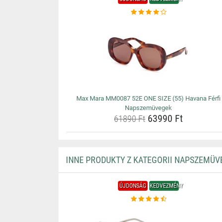
Max Mara MM0087 52E ONE SIZE (55) Havana Férfi
Napszemüvegek
63990 Ft
61890 Ft
INNE PRODUKTY Z KATEGORII NAPSZEMÜV
ÚJDONSÁG
KEDVEZMÉNY