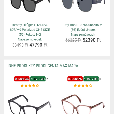
Tommy Hilfiger TH2142/S
Ray-Ban RB3756 004/R5 M
807/M9 Polarized ONE SIZE
(56) Ezüst Unisex
(56) Fekete Női
Napszemüvegek
52390 Ft
Napszemüvegek
66325 Ft
47790 Ft
38490 Ft
INNE PRODUKTY PRODUCENTA MAX MARA
ÚJDONSÁG
KEDVEZMÉNY
ÚJDONSÁG
KEDVEZMÉNY