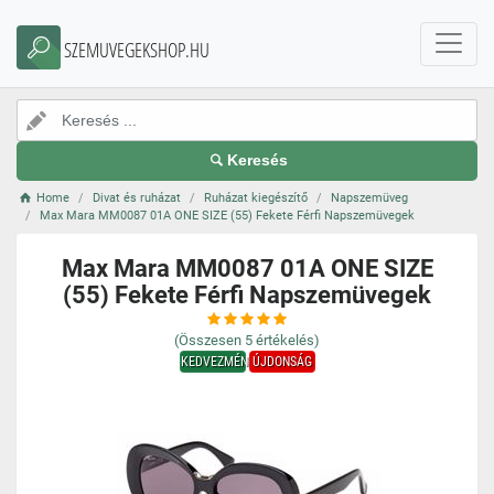
SZEMUVEGEKSHOP.HU
Keresés
Home
Divat és ruházat
Ruházat kiegészítő
Napszemüveg
Max Mara MM0087 01A ONE SIZE (55) Fekete Férfi Napszemüvegek
Max Mara MM0087 01A ONE SIZE
(55) Fekete Férfi Napszemüvegek
(Összesen
5
értékelés)
KEDVEZMÉNY
ÚJDONSÁG