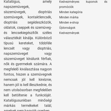
Katalógus, amely
Kedvezményes kuponok és
napszemüvegek,
promóciók
síszemüvegek, dioptriás
Minden kategória
szemüvegek, kontaktlencsék,
Minden márka
dioptriás segédeszközök,
Minden e-shop
oldatok, cseppek és szemüveg-
Újdonságok
és lencsekiegészítők széles
Kedvezmények
választékát kínálja. Különböző
típusú kereteket, többféle
lencsét vagy dioptriás,
napszemüveget vagy
síszemüveget kínálunk férfiak,
nők és gyermekek számára. A
megfelelő kiválasztása nagyon
fontos, hiszen a szemüvegnek
nemcsak jól kell kinéznie,
hanem jól is kell illeszkednie, és
nem utolsósorban megfelelően
kell betöltenie a funkcióját.
Katalógusunkban minőségi
márkás termékeket talál,
amelyek nem hagyják cserben.