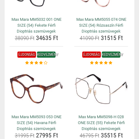
Max Mara MM5032 001 ONE
Max Mara MM5055 074 ONE
SIZE (54) Fekete Férfi
SIZE (54) Rózsaszín Férfi
Dioptriás szemüvegek
Dioptriás szemüvegek
34635 Ft
31515 Ft
38090 Ft
41090 Ft
ÚJDONSÁG
KEDVEZMÉNY
ÚJDONSÁG
KEDVEZMÉNY
Max Mara MM5093 053 ONE
Max Mara MM5098-H 028
SIZE (54) Havana Férfi
ONE SIZE (55) Fekete Férfi
Dioptriás szemüvegek
Dioptriás szemüvegek
27995 Ft
35515 Ft
31995 Ft
46795 Ft