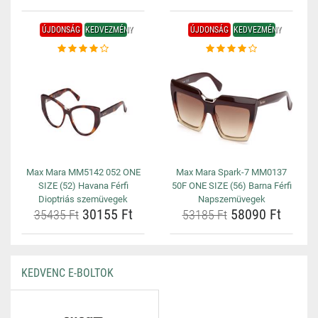
ÚJDONSÁG
KEDVEZMÉNY
ÚJDONSÁG
KEDVEZMÉNY
Max Mara MM5142 052 ONE
Max Mara Spark-7 MM0137
SIZE (52) Havana Férfi
50F ONE SIZE (56) Barna Férfi
Dioptriás szemüvegek
Napszemüvegek
30155 Ft
58090 Ft
35435 Ft
53185 Ft
KEDVENC E-BOLTOK