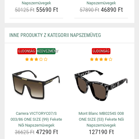
Napszemüvegek
Napszemüvegek
55690 Ft
46890 Ft
50125 Ft
57890 Ft
INNE PRODUKTY Z KATEGORII NAPSZEMÜVEG
ÚJDONSÁG
KEDVEZMÉNY
ÚJDONSÁG
Carrera VICTORYC07/S
Mont Blanc MB0254S 008
003/86 ONE SIZE (99) Fekete
ONE SIZE (53) Fekete Női
Női Napszemüvegek
Napszemüvegek
47290 Ft
127190 Ft
36625 Ft