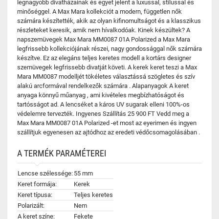
legnagyobb divatházainak és egyet jelent a luxussal, stílussal és
minőséggel. A Max Mara kollekciót a modern, független nők
számára készítették, akik az olyan kifinomultságot és a klasszikus
részleteket keresik, amik nem hívalkodóak. Kinek készültek? A
napszemüvegek Max Mara MM0087 01A Polarized a Max Mara
legfrissebb kollekciójának részei, nagy gondossággal nők számára
készítve. Ez az elegáns teljes keretes modell a kortárs designer
szemüvegek legfrissebb divatját követi. A kerek keret teszi a Max
Mara MM0087 modelljét tökéletes választássá szögletes és szív
alakú arcformával rendelkezők számára . Alapanyagok A keret
anyaga könnyű műanyag , ami kivételes megbízhatóságot és
tartósságot ad. A lencséket a káros UV sugarak elleni 100%-os
védelemre tervezték. Ingyenes Szállítás 25 900 FT Vedd meg a
Max Mara MM0087 01A Polarized -et most az eyerimen és ingyen
szállítjuk egyenesen az ajtódhoz az eredeti védőcsomagolásában .
A TERMÉK PARAMÉTEREI
Lencse szélessége:
55 mm
Keret formája:
Kerek
Keret típusa:
Teljes keretes
Polarizált:
Nem
A keret színe:
Fekete