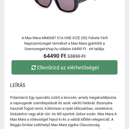
A Max Mara MM0087 01A ONE SIZE (55) Fekete Férfi
Napszemüvegek terméket a Max Mara gyártótól a
Szemuvegekshop.hu oldalon 64490 Ft - ért találja.
64490 Ft
53890 Ft
Ellenőrizd az elérhetőséget
LEÍRÁS
Polarizáció Egy speciális szűrő a lencsén, amely megakadályozza
a napsugarak szembejutását és azok vakító hatását. Bizonyára
hasznát fogod venni, különösen a nyári időszakban, vezetéskor,
túrázáskor vagy akár vízi- és téli sportok űzése során. Max Mara A
Max Mara a nőiességet fejezi ki és a valódi időtlen eleganciát. A
Reggio Emiliai székhelyű Max Mara egyike Olaszország