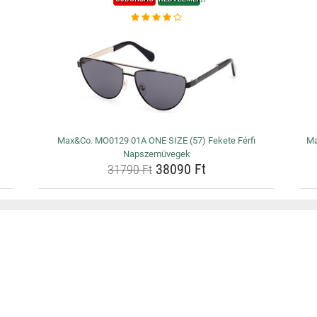
Max&Co. MO0129 01A ONE SIZE (57) Fekete Férfi
Ma
Napszemüvegek
38090 Ft
31790 Ft