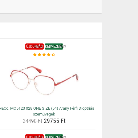
ÚJDONSÁG
KEDVEZMÉNY
&Co. MO5123 028 ONE SIZE (54) Arany Férfi Dioptriás
szemüvegek
29755 Ft
34490 Ft
ÚJDONSÁG
KEDVEZMÉNY