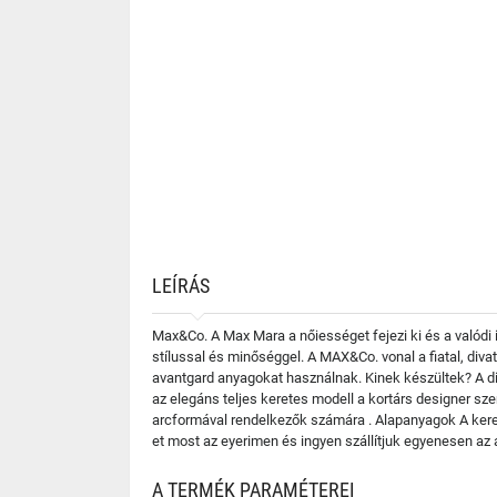
LEÍRÁS
Max&Co. A Max Mara a nőiességet fejezi ki és a valódi 
stílussal és minőséggel. A MAX&Co. vonal a fiatal, di
avantgard anyagokat használnak. Kinek készültek? A 
az elegáns teljes keretes modell a kortárs designer sz
arcformával rendelkezők számára . Alapanyagok A keret
et most az eyerimen és ingyen szállítjuk egyenesen az
A TERMÉK PARAMÉTEREI