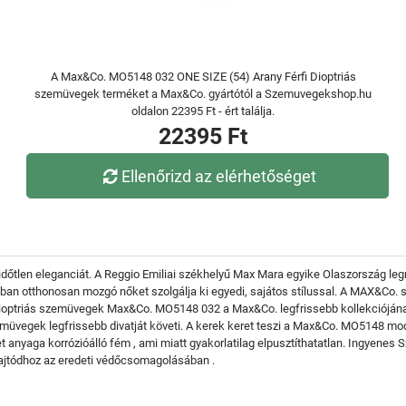
A Max&Co. MO5148 032 ONE SIZE (54) Arany Férfi Dioptriás
szemüvegek terméket a Max&Co. gyártótól a Szemuvegekshop.hu
oldalon 22395 Ft - ért találja.
22395 Ft
Ellenőrizd az elérhetőséget
időtlen eleganciát. A Reggio Emiliai székhelyű Max Mara egyike Olaszország leg
vatban otthonosan mozgó nőket szolgálja ki egyedi, sajátos stílussal. A MAX&Co
dioptriás szemüvegek Max&Co. MO5148 032 a Max&Co. legfrissebb kollekciójána
emüvegek legfrissebb divatját követi. A kerek keret teszi a Max&Co. MO5148 mod
 anyaga korrózióálló fém , ami miatt gyakorlatilag elpusztíthatatlan. Ingyene
 ajtódhoz az eredeti védőcsomagolásában .