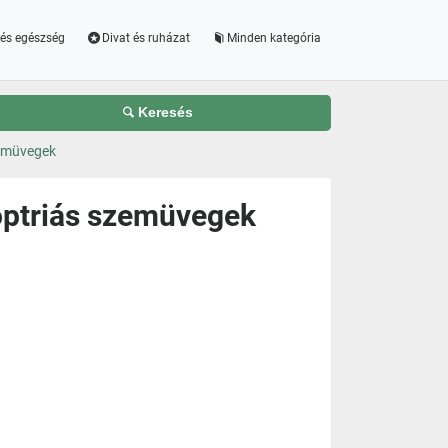
és egészség
Divat és ruházat
Minden kategória
Keresés
zemüvegek
optriás szemüvegek