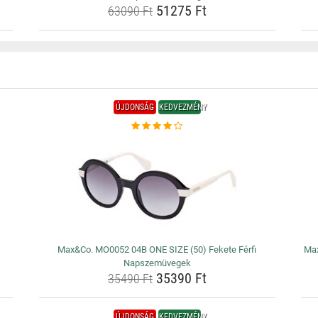
51275 Ft
63090 Ft
ÚJDONSÁG
KEDVEZMÉNY
Max&Co. MO0052 04B ONE SIZE (50) Fekete Férfi
Max
Napszemüvegek
35390 Ft
35490 Ft
ÚJDONSÁG
KEDVEZMÉNY