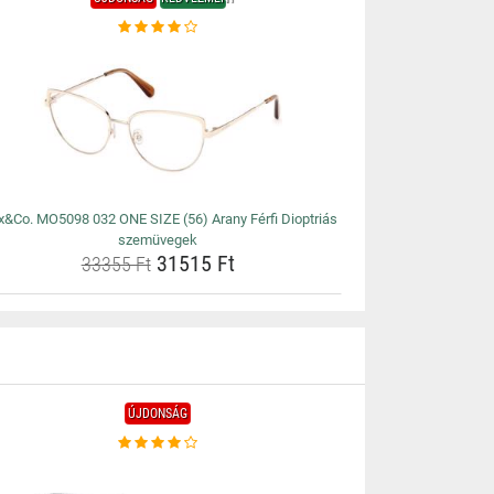
&Co. MO5098 032 ONE SIZE (56) Arany Férfi Dioptriás
szemüvegek
31515 Ft
33355 Ft
ÚJDONSÁG