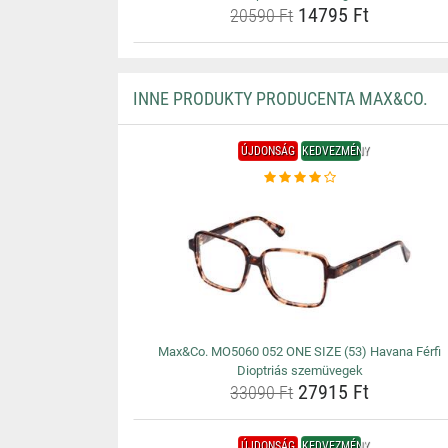
14795 Ft
20590 Ft
INNE PRODUKTY PRODUCENTA MAX&CO.
ÚJDONSÁG
KEDVEZMÉNY
Max&Co. MO5060 052 ONE SIZE (53) Havana Férfi
Dioptriás szemüvegek
27915 Ft
33090 Ft
ÚJDONSÁG
KEDVEZMÉNY