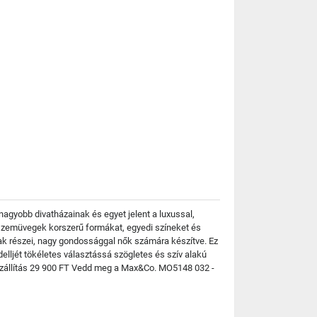
nagyobb divatházainak és egyet jelent a luxussal,
. szemüvegek korszerű formákat, egyedi színeket és
k részei, nagy gondossággal nők számára készítve. Ez
elljét tökéletes választássá szögletes és szív alakú
s Szállítás 29 900 FT Vedd meg a Max&Co. MO5148 032 -