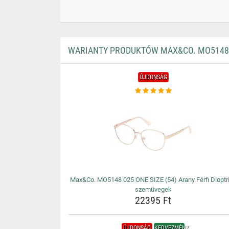
WARIANTY PRODUKTÓW MAX&CO. MO5148 0
ÚJDONSÁG
Max&Co. MO5148 025 ONE SIZE (54) Arany Férfi Dioptr
szemüvegek
22395 Ft
ÚJDONSÁG
KEDVEZMÉNY