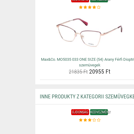
Max&Co. MO5035 033 ONE SIZE (54) Arany Férfi Dioptr
szemüvegek
20955 Ft
21835 Ft
INNE PRODUKTY Z KATEGORII SZEMÜVEGK
ÚJDONSÁG
KEDVEZMÉNY