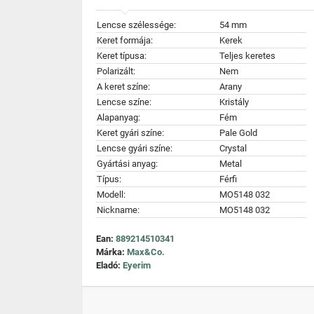
Lencse szélessége:
54 mm
Keret formája:
Kerek
Keret típusa:
Teljes keretes
Polarizált:
Nem
A keret színe:
Arany
Lencse színe:
Kristály
Alapanyag:
Fém
Keret gyári színe:
Pale Gold
Lencse gyári színe:
Crystal
Gyártási anyag:
Metal
Típus:
Férfi
Modell:
MO5148 032
Nickname:
MO5148 032
Ean:
889214510341
Márka:
Max&Co.
Eladó:
Eyerim