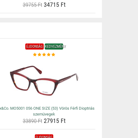
34715 Ft
39755 Ft
ÚJDONSÁG
KEDVEZMÉNY
&Co. MO5001 056 ONE SIZE (53) Vörös Férfi Dioptriás
szemüvegek
27915 Ft
33890 Ft
ÚJDONSÁG