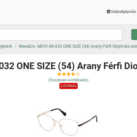
Szépségápolás 
gkeret
Max&Co. MO5148 032 ONE SIZE (54) Arany Férfi Dioptriás s
2 ONE SIZE (54) Arany Férfi Di
(Összesen
4
értékelés)
ÚJDONSÁG