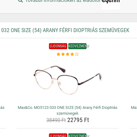
További információkért az eladótól
32 ONE SIZE (54) ARANY FÉRFI DIOPTRIÁS SZEMÜVEGEK
ÚJDONSÁG
KEDVEZMÉNY
iás
Max&Co. MO5123 033 ONE SIZE (54) Arany Férfi Dioptriás
Max
szemüvegek
22795 Ft
38490 Ft
ÚJDONSÁG
KEDVEZMÉNY