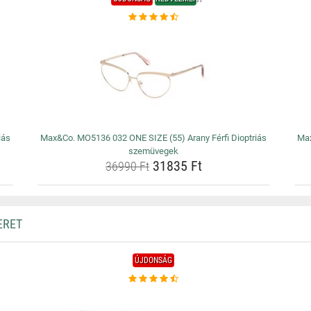
iás
Max&Co. MO5136 032 ONE SIZE (55) Arany Férfi Dioptriás
Max
szemüvegek
31835 Ft
36990 Ft
ERET
ÚJDONSÁG