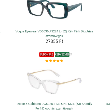
x
Vogue Eyewear VO5636U 3224 L (52) Kék Férfi Dioptriás
szemüvegek
27355 Ft
ÚJDONSÁG
KEDVEZMÉNY
Dolce & Gabbana DG5025 3133 ONE SIZE (53) Kristály
BO
Férfi Dioptriás szemüvegek