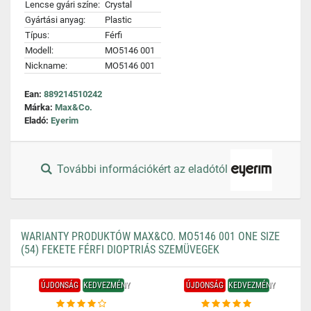
Lencse gyári színe:
Crystal
Gyártási anyag:
Plastic
Típus:
Férfi
Modell:
MO5146 001
Nickname:
MO5146 001
Ean:
889214510242
Márka:
Max&Co.
Eladó:
Eyerim
További információkért az eladótól
WARIANTY PRODUKTÓW MAX&CO. MO5146 001 ONE SIZE
(54) FEKETE FÉRFI DIOPTRIÁS SZEMÜVEGEK
ÚJDONSÁG
KEDVEZMÉNY
ÚJDONSÁG
KEDVEZMÉNY