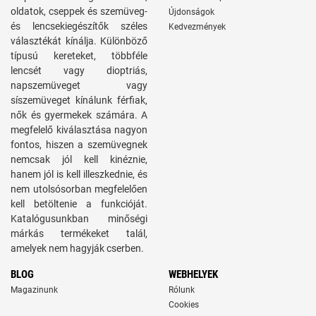
oldatok, cseppek és szemüveg-
Újdonságok
és lencsekiegészítők széles
Kedvezmények
választékát kínálja. Különböző
típusú kereteket, többféle
lencsét vagy dioptriás,
napszemüveget vagy
síszemüveget kínálunk férfiak,
nők és gyermekek számára. A
megfelelő kiválasztása nagyon
fontos, hiszen a szemüvegnek
nemcsak jól kell kinéznie,
hanem jól is kell illeszkednie, és
nem utolsósorban megfelelően
kell betöltenie a funkcióját.
Katalógusunkban minőségi
márkás termékeket talál,
amelyek nem hagyják cserben.
BLOG
WEBHELYEK
Magazinunk
Rólunk
Cookies