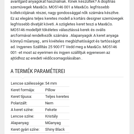
avantgard anyagokat használnak. Kinek készültek? A dioptriás
szemüvegek Max&Co. MO5146 001 a Max&Co. legfrissebb
kollekciójának részei, nagy gondossággal nők számára készítve.
Ez az elegáns teljes keretes modell a kortárs designer szemüvegek
legfrissebb divatját követi. A szögletes keret teszi a Max&Co.
MO5146 modelljét tökéletes választássá kerek és ovális
arcformával rendelkezők számára . Alapanyagok A keret anyaga
könnyű műanyag , ami kivételes megbízhatóságot és tartósságot
ad. Ingyenes Szállítás 25 900 FT Vedd meg a Max&Co. MO5146
001 -et most az eyerimen és ingyen szállítjuk egyenesen az
ajtódhoz az eredeti védőcsomagolásában .
A TERMÉK PARAMÉTEREI
Lencse szélessége:
54 mm
Keret formája:
Pillow
Keret típusa:
Teljes keretes
Polarizált:
Nem
A keret színe:
Fekete
Lencse színe:
Kristály
Alapanyag:
Műanyag
Keret gyári színe:
Shiny Black