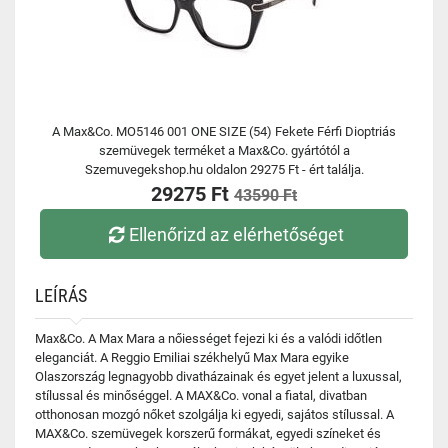
A Max&Co. MO5146 001 ONE SIZE (54) Fekete Férfi Dioptriás
szemüvegek terméket a Max&Co. gyártótól a
Szemuvegekshop.hu oldalon 29275 Ft - ért találja.
29275 Ft
43590 Ft
Ellenőrizd az elérhetőséget
LEÍRÁS
Max&Co. A Max Mara a nőiességet fejezi ki és a valódi időtlen
eleganciát. A Reggio Emiliai székhelyű Max Mara egyike
Olaszország legnagyobb divatházainak és egyet jelent a luxussal,
stílussal és minőséggel. A MAX&Co. vonal a fiatal, divatban
otthonosan mozgó nőket szolgálja ki egyedi, sajátos stílussal. A
MAX&Co. szemüvegek korszerű formákat, egyedi színeket és