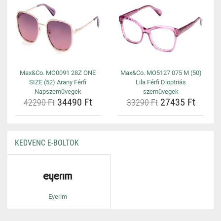
Max&Co. MO0091 28Z ONE
Max&Co. MO5127 075 M (50)
SIZE (52) Arany Férfi
Lila Férfi Dioptriás
Napszemüvegek
szemüvegek
34490 Ft
27435 Ft
42290 Ft
33290 Ft
KEDVENC E-BOLTOK
Eyerim