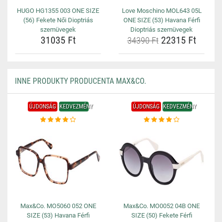
HUGO HG1355 003 ONE SIZE
Love Moschino MOL643 05L
(56) Fekete Női Dioptriás
ONE SIZE (53) Havana Férfi
szemüvegek
Dioptriás szemüvegek
31035 Ft
22315 Ft
34390 Ft
INNE PRODUKTY PRODUCENTA MAX&CO.
ÚJDONSÁG
KEDVEZMÉNY
ÚJDONSÁG
KEDVEZMÉNY
Max&Co. MO5060 052 ONE
Max&Co. MO0052 04B ONE
SIZE (53) Havana Férfi
SIZE (50) Fekete Férfi