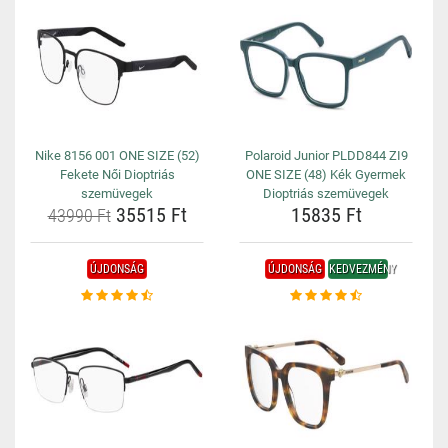
Nike 8156 001 ONE SIZE (52)
Polaroid Junior PLDD844 ZI9
Fekete Női Dioptriás
ONE SIZE (48) Kék Gyermek
szemüvegek
Dioptriás szemüvegek
35515 Ft
15835 Ft
43990 Ft
ÚJDONSÁG
ÚJDONSÁG
KEDVEZMÉNY