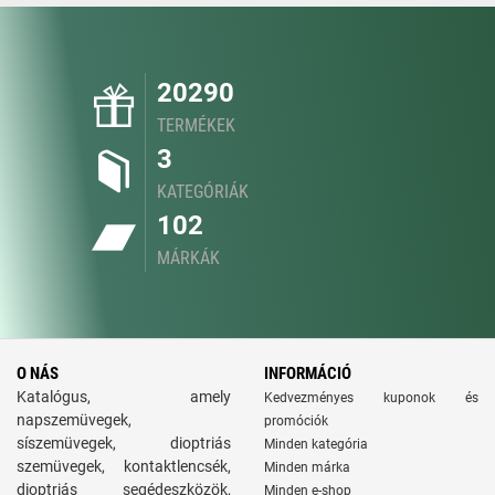
20290
TERMÉKEK
3
KATEGÓRIÁK
102
MÁRKÁK
O NÁS
INFORMÁCIÓ
Katalógus, amely
Kedvezményes kuponok és
napszemüvegek,
promóciók
síszemüvegek, dioptriás
Minden kategória
szemüvegek, kontaktlencsék,
Minden márka
dioptriás segédeszközök,
Minden e-shop