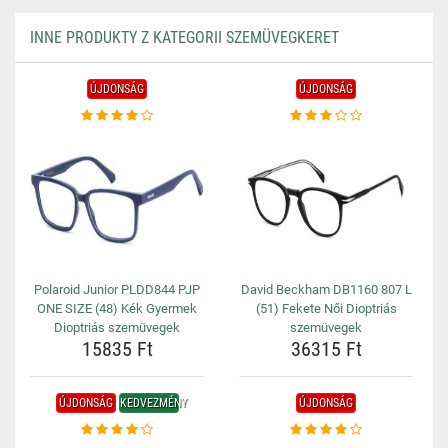
INNE PRODUKTY Z KATEGORII SZEMÜVEGKERET
ÚJDONSÁG
ÚJDONSÁG
Polaroid Junior PLDD844 PJP
David Beckham DB1160 807 L
ONE SIZE (48) Kék Gyermek
(51) Fekete Női Dioptriás
Dioptriás szemüvegek
szemüvegek
15835 Ft
36315 Ft
ÚJDONSÁG
KEDVEZMÉNY
ÚJDONSÁG