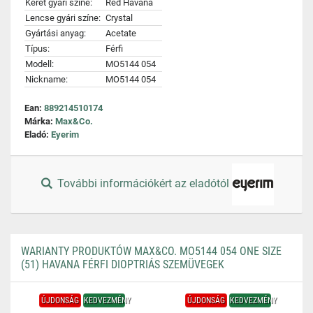
Keret gyári színe:
Red Havana
Lencse gyári színe:
Crystal
Gyártási anyag:
Acetate
Típus:
Férfi
Modell:
MO5144 054
Nickname:
MO5144 054
Ean:
889214510174
Márka:
Max&Co.
Eladó:
Eyerim
További információkért az eladótól
WARIANTY PRODUKTÓW MAX&CO. MO5144 054 ONE SIZE
(51) HAVANA FÉRFI DIOPTRIÁS SZEMÜVEGEK
ÚJDONSÁG
KEDVEZMÉNY
ÚJDONSÁG
KEDVEZMÉNY