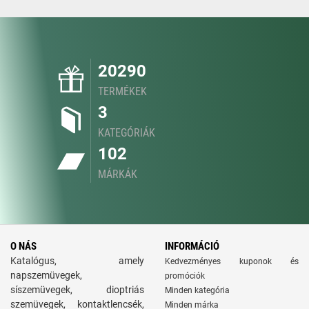
20290
TERMÉKEK
3
KATEGÓRIÁK
102
MÁRKÁK
O NÁS
INFORMÁCIÓ
Katalógus, amely
Kedvezményes kuponok és
napszemüvegek,
promóciók
síszemüvegek, dioptriás
Minden kategória
szemüvegek, kontaktlencsék,
Minden márka