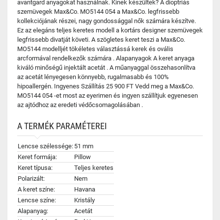
avantgard anyagokat használnak. Kinek készültek? A dioptriás
szemüvegek Max&Co. MO5144 054 a Max&Co. legfrissebb
kollekciójának részei, nagy gondossággal nők számára készítve.
Ez az elegáns teljes keretes modell a kortárs designer szemüvegek
legfrissebb divatját követi. A szögletes keret teszi a Max&Co.
MO5144 modelljét tökéletes választássá kerek és ovális
arcformával rendelkezők számára . Alapanyagok A keret anyaga
kiváló minőségű injektált acetát . A műanyaggal összehasonlítva
az acetát lényegesen könnyebb, rugalmasabb és 100%
hipoallergén. Ingyenes Szállítás 25 900 FT Vedd meg a Max&Co.
MO5144 054 -et most az eyerimen és ingyen szállítjuk egyenesen
az ajtódhoz az eredeti védőcsomagolásában .
A TERMÉK PARAMÉTEREI
Lencse szélessége:
51 mm
Keret formája:
Pillow
Keret típusa:
Teljes keretes
Polarizált:
Nem
A keret színe:
Havana
Lencse színe:
Kristály
Alapanyag:
Acetát