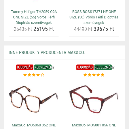
Tommy Hilfiger TH2059 C9A
BOSS BOSS1737 LHF ONE
ONE SIZE (55) Vörös Férfi
SIZE (50) Vörös Férfi Dioptriás
Dioptriás szemüvegek
szemüvegek
25195 Ft
39675 Ft
25435 Ft
44490 Ft
INNE PRODUKTY PRODUCENTA MAX&CO.
ÚJDONSÁG
KEDVEZMÉNY
ÚJDONSÁG
KEDVEZMÉNY
Max&Co. MO5060 052 ONE
Max&Co. MO5001 056 ONE