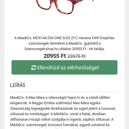
A Max&Co. MO5144 054 ONE SIZE (51) Havana Férfi Dioptriás
szemüvegek terméket a Max&Co. gyártótól a
Szemuvegekshop.hu oldalon 20955 Ft - ért találja.
20955 Ft
22075 Ft
Ellenőrizd az elérhetőséget
LEÍRÁS
Max&Co. A Max Mara a nőiességet fejezi ki és a valódi időtlen
eleganciát. A Reggio Emiliai székhelyű Max Mara egyike
Olaszország legnagyobb divatházainak és egyet jelent a luxussal,
stílussal és minőséggel. A MAX&Co. vonal a fiatal, divatban
otthonosan mozgó nőket szolgálja ki egyedi, sajátos stílussal. A
MAX&Co. szemüvegek korszerű formákat, egyedi színeket és