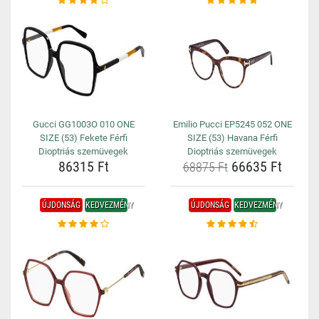
Gucci GG1003O 010 ONE
Emilio Pucci EP5245 052 ONE
SIZE (53) Fekete Férfi
SIZE (53) Havana Férfi
Dioptriás szemüvegek
Dioptriás szemüvegek
86315 Ft
66635 Ft
68875 Ft
ÚJDONSÁG
KEDVEZMÉNY
ÚJDONSÁG
KEDVEZMÉNY