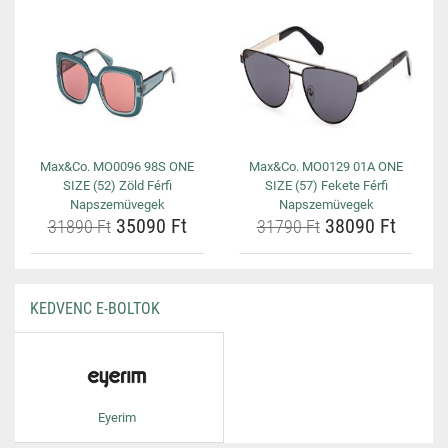
Max&Co. MO0096 98S ONE
Max&Co. MO0129 01A ONE
SIZE (52) Zöld Férfi
SIZE (57) Fekete Férfi
Napszemüvegek
Napszemüvegek
35090 Ft
38090 Ft
31890 Ft
31790 Ft
KEDVENC E-BOLTOK
Eyerim