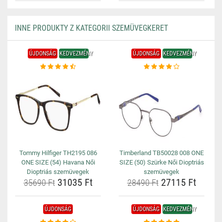
INNE PRODUKTY Z KATEGORII SZEMÜVEGKERET
ÚJDONSÁG
KEDVEZMÉNY
ÚJDONSÁG
KEDVEZMÉNY
Tommy Hilfiger TH2195 086
Timberland TB50028 008 ONE
ONE SIZE (54) Havana Női
SIZE (50) Szürke Női Dioptriás
Dioptriás szemüvegek
szemüvegek
31035 Ft
27115 Ft
35690 Ft
28490 Ft
ÚJDONSÁG
ÚJDONSÁG
KEDVEZMÉNY