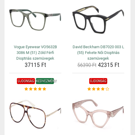
Vogue Eyewear VO5632B
David Beckham DB7020 003 L
3086 M (51) Zöld Férfi
(55) Fekete Női Dioptriás
Dioptriás szemüvegek
szemüvegek
37115 Ft
42315 Ft
56390 Ft
ÚJDONSÁG
KEDVEZMÉNY
ÚJDONSÁG