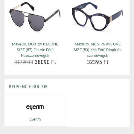
Max&Co. MO0129 01A ONE
Max&Co. MO5176 055 ONE
SIZE (57) Fekete Férfi
SIZE (53) Kék Férfi Dioptriás
Napszemüvegek
szemüvegek
38090 Ft
32395 Ft
31790 Ft
KEDVENC E-BOLTOK
Eyerim