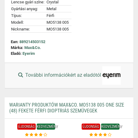
Lencse gyári színe:
Crystal
Gyártási anyag:
Metal
Típus:
Férfi
Modell:
MO5138 005
Nickname:
MO5138 005
Ean:
889214503152
Márka:
Max&Co.
Eladó:
Eyerim
További információkért az eladótól
WARIANTY PRODUKTÓW MAX&CO. MO5138 005 ONE SIZE
(48) FEKETE FÉRFI DIOPTRIÁS SZEMÜVEGEK
ÚJDONSÁG
KEDVEZMÉNY
ÚJDONSÁG
KEDVEZMÉNY