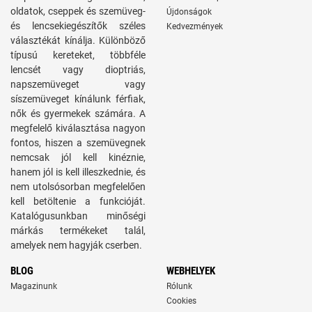
oldatok, cseppek és szemüveg-
Újdonságok
és lencsekiegészítők széles
Kedvezmények
választékát kínálja. Különböző
típusú kereteket, többféle
lencsét vagy dioptriás,
napszemüveget vagy
síszemüveget kínálunk férfiak,
nők és gyermekek számára. A
megfelelő kiválasztása nagyon
fontos, hiszen a szemüvegnek
nemcsak jól kell kinéznie,
hanem jól is kell illeszkednie, és
nem utolsósorban megfelelően
kell betöltenie a funkcióját.
Katalógusunkban minőségi
márkás termékeket talál,
amelyek nem hagyják cserben.
BLOG
WEBHELYEK
Magazinunk
Rólunk
Cookies