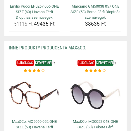
Emilio Pucci EP5267 056 ONE
Marciano GM50038 057 ONE
SIZE (60) Havana Férfi
SIZE (53) Barna Férfi Dioptriás
Dioptriás szemüvegek
szemüvegek
49435 Ft
38635 Ft
51115 Ft
INNE PRODUKTY PRODUCENTA MAX&CO.
ÚJDONSÁG
KEDVEZMÉNY
ÚJDONSÁG
KEDVEZMÉNY
Max&Co. MO5060 052 ONE
Max&Co. MO0052 04B ONE
SIZE (53) Havana Férfi
SIZE (50) Fekete Férfi