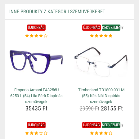
INNE PRODUKTY Z KATEGORII SZEMÜVEGKERET
ÚJDONSÁG
ÚJDONSÁG
KEDVEZMÉNY
Emporio Armani EA3256U
Timberland TB1800 091 M
6253 L (54) Lila Férfi Dioptriás
(55) Kék Női Dioptriás
szemüvegek
szemüvegek
35435 Ft
28155 Ft
29590 Ft
ÚJDONSÁG
ÚJDONSÁG
KEDVEZMÉNY