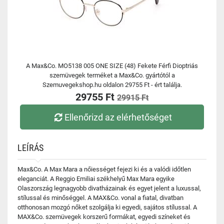
A Max&Co. MO5138 005 ONE SIZE (48) Fekete Férfi Dioptriás
szemüvegek terméket a Max&Co. gyártótól a
Szemuvegekshop.hu oldalon 29755 Ft - ért találja.
29755 Ft
29915 Ft
Ellenőrizd az elérhetőséget
LEÍRÁS
Max&Co. A Max Mara a nőiességet fejezi ki és a valódi időtlen
eleganciát. A Reggio Emiliai székhelyű Max Mara egyike
Olaszország legnagyobb divatházainak és egyet jelent a luxussal,
stílussal és minőséggel. A MAX&Co. vonal a fiatal, divatban
otthonosan mozgó nőket szolgálja ki egyedi, sajátos stílussal. A
MAX&Co. szemüvegek korszerű formákat, egyedi színeket és