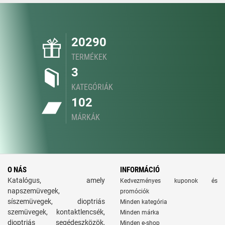
20290
TERMÉKEK
3
KATEGÓRIÁK
102
MÁRKÁK
O NÁS
INFORMÁCIÓ
Katalógus, amely
Kedvezményes kuponok és
napszemüvegek,
promóciók
síszemüvegek, dioptriás
Minden kategória
szemüvegek, kontaktlencsék,
Minden márka
dioptriás segédeszközök,
Minden e-shop