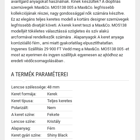
avantgard anyagokat használnak. Kinek készültek? A dioptriás
szemüvegek Max&Co. MO5138 005 a Max&Co. legfrissebb
kollekciójának részei, nagy gondossággal nők számára készítve.
Ez az elegáns teljes keretes modell a kortárs designer szemüvegek
legfrissebb divatját követi. A kerek keret teszi a Max&Co. MO5138
modelljét tökéletes választássá szögletes és szív alakú
arcformával rendelkezők számára . Alapanyagok A keret anyaga
korrózióálló fém , ami miatt gyakorlatilag elpusztíthatatlan.
Ingyenes Szállítás 29 900 FT Vedd meg a Max&Co. MO5138 005 -et
most az eyerimen és ingyen szállítjuk egyenesen az ajtódhoz az
eredeti védőcsomagolásában .
A TERMÉK PARAMÉTEREI
Lencse szélessége:
48 mm
Keret formája:
Kerek
Keret típusa:
Teljes keretes
Polarizált:
Nem
A keret színe:
Fekete
Lencse színe:
Kristály
Alapanyag:
Fém
Keret gyári színe:
Shiny Black