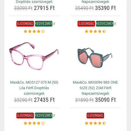
Dioptriás szemüvegek
Napszemüvegek
27915 Ft
35390 Ft
33090 Ft
35490 Ft
ÚJDONSÁG
KEDVEZMÉNY
ÚJDONSÁG
KEDVEZMÉNY
Max&Co. MO5127 075 M (50)
Max&Co. MO0096 98S ONE
Lila Férfi Dioptriás
SIZE (52) Zöld Férfi
szemüvegek
Napszemüvegek
27435 Ft
35090 Ft
33290 Ft
31890 Ft
ÚJDONSÁG
KEDVEZMÉNY
ÚJDONSÁG