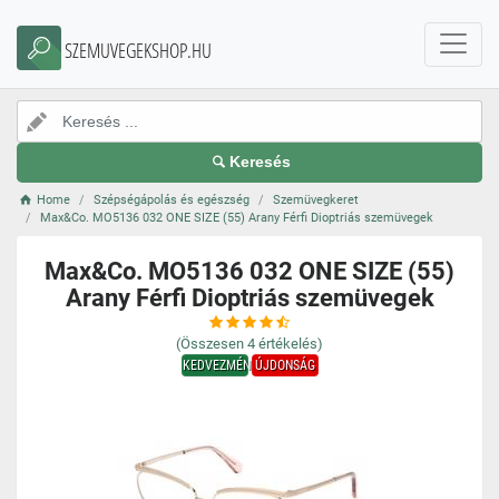
SZEMUVEGEKSHOP.HU
Keresés
Home
Szépségápolás és egészség
Szemüvegkeret
Max&Co. MO5136 032 ONE SIZE (55) Arany Férfi Dioptriás szemüvegek
Max&Co. MO5136 032 ONE SIZE (55)
Arany Férfi Dioptriás szemüvegek
(Összesen
4
értékelés)
KEDVEZMÉNY
ÚJDONSÁG