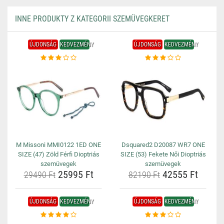
INNE PRODUKTY Z KATEGORII SZEMÜVEGKERET
ÚJDONSÁG
KEDVEZMÉNY
ÚJDONSÁG
KEDVEZMÉNY
M Missoni MMI0122 1ED ONE
Dsquared2 D20087 WR7 ONE
SIZE (47) Zöld Férfi Dioptriás
SIZE (53) Fekete Női Dioptriás
szemüvegek
szemüvegek
25995 Ft
42555 Ft
29490 Ft
82190 Ft
ÚJDONSÁG
KEDVEZMÉNY
ÚJDONSÁG
KEDVEZMÉNY