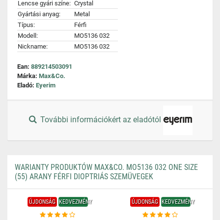
Lencse gyári színe:
Crystal
Gyártási anyag:
Metal
Típus:
Férfi
Modell:
MO5136 032
Nickname:
MO5136 032
Ean:
889214503091
Márka:
Max&Co.
Eladó:
Eyerim
További információkért az eladótól
WARIANTY PRODUKTÓW MAX&CO. MO5136 032 ONE SIZE
(55) ARANY FÉRFI DIOPTRIÁS SZEMÜVEGEK
ÚJDONSÁG
KEDVEZMÉNY
ÚJDONSÁG
KEDVEZMÉNY