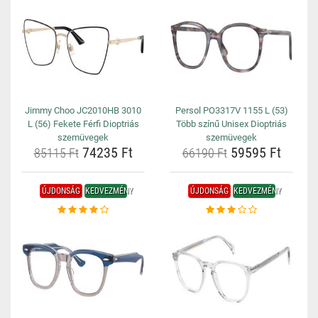
Jimmy Choo JC2010HB 3010
Persol PO3317V 1155 L (53)
L (56) Fekete Férfi Dioptriás
Több színű Unisex Dioptriás
szemüvegek
szemüvegek
74235 Ft
59595 Ft
85115 Ft
66190 Ft
ÚJDONSÁG
KEDVEZMÉNY
ÚJDONSÁG
KEDVEZMÉNY