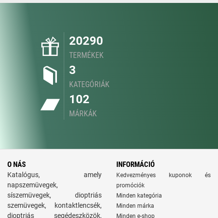
20290
TERMÉKEK
3
KATEGÓRIÁK
102
MÁRKÁK
O NÁS
INFORMÁCIÓ
Katalógus, amely
Kedvezményes kuponok és
napszemüvegek,
promóciók
síszemüvegek, dioptriás
Minden kategória
szemüvegek, kontaktlencsék,
Minden márka
dioptriás segédeszközök,
Minden e-shop