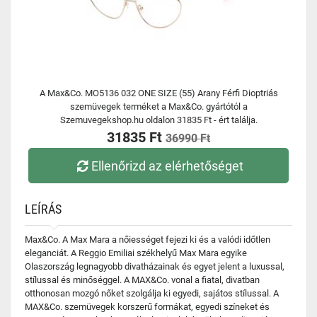
A Max&Co. MO5136 032 ONE SIZE (55) Arany Férfi Dioptriás
szemüvegek terméket a Max&Co. gyártótól a
Szemuvegekshop.hu oldalon 31835 Ft - ért találja.
31835 Ft
36990 Ft
Ellenőrizd az elérhetőséget
LEÍRÁS
Max&Co. A Max Mara a nőiességet fejezi ki és a valódi időtlen
eleganciát. A Reggio Emiliai székhelyű Max Mara egyike
Olaszország legnagyobb divatházainak és egyet jelent a luxussal,
stílussal és minőséggel. A MAX&Co. vonal a fiatal, divatban
otthonosan mozgó nőket szolgálja ki egyedi, sajátos stílussal. A
MAX&Co. szemüvegek korszerű formákat, egyedi színeket és