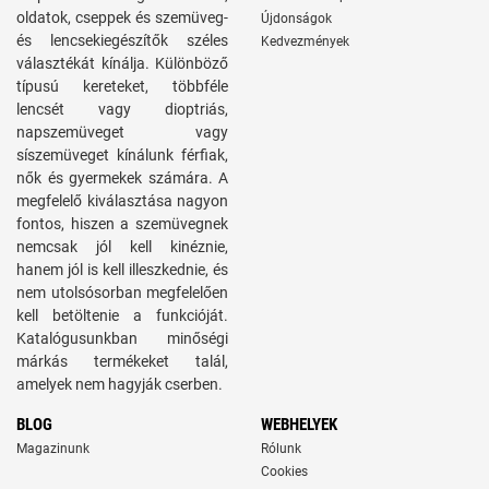
oldatok, cseppek és szemüveg-
Újdonságok
és lencsekiegészítők széles
Kedvezmények
választékát kínálja. Különböző
típusú kereteket, többféle
lencsét vagy dioptriás,
napszemüveget vagy
síszemüveget kínálunk férfiak,
nők és gyermekek számára. A
megfelelő kiválasztása nagyon
fontos, hiszen a szemüvegnek
nemcsak jól kell kinéznie,
hanem jól is kell illeszkednie, és
nem utolsósorban megfelelően
kell betöltenie a funkcióját.
Katalógusunkban minőségi
márkás termékeket talál,
amelyek nem hagyják cserben.
BLOG
WEBHELYEK
Magazinunk
Rólunk
Cookies