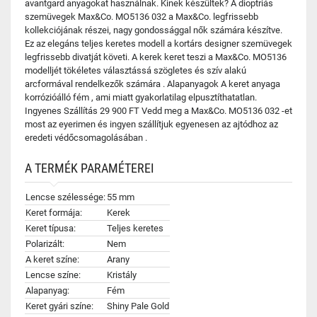
avantgard anyagokat használnak. Kinek készültek? A dioptriás
szemüvegek Max&Co. MO5136 032 a Max&Co. legfrissebb
kollekciójának részei, nagy gondossággal nők számára készítve.
Ez az elegáns teljes keretes modell a kortárs designer szemüvegek
legfrissebb divatját követi. A kerek keret teszi a Max&Co. MO5136
modelljét tökéletes választássá szögletes és szív alakú
arcformával rendelkezők számára . Alapanyagok A keret anyaga
korrózióálló fém , ami miatt gyakorlatilag elpusztíthatatlan.
Ingyenes Szállítás 29 900 FT Vedd meg a Max&Co. MO5136 032 -et
most az eyerimen és ingyen szállítjuk egyenesen az ajtódhoz az
eredeti védőcsomagolásában .
A TERMÉK PARAMÉTEREI
Lencse szélessége:
55 mm
Keret formája:
Kerek
Keret típusa:
Teljes keretes
Polarizált:
Nem
A keret színe:
Arany
Lencse színe:
Kristály
Alapanyag:
Fém
Keret gyári színe:
Shiny Pale Gold