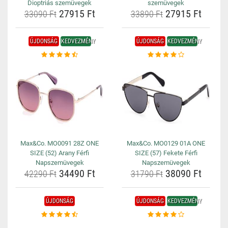
Dioptriás szemüvegek
szemüvegek
27915 Ft
27915 Ft
33090 Ft
33890 Ft
ÚJDONSÁG
KEDVEZMÉNY
ÚJDONSÁG
KEDVEZMÉNY
Max&Co. MO0091 28Z ONE
Max&Co. MO0129 01A ONE
SIZE (52) Arany Férfi
SIZE (57) Fekete Férfi
Napszemüvegek
Napszemüvegek
34490 Ft
38090 Ft
42290 Ft
31790 Ft
ÚJDONSÁG
ÚJDONSÁG
KEDVEZMÉNY