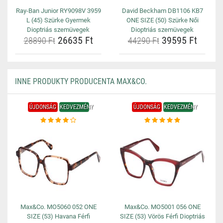
Ray-Ban Junior RY9098V 3959
David Beckham DB1106 KB7
L (45) Szürke Gyermek
ONE SIZE (50) Szürke Női
Dioptriás szemüvegek
Dioptriás szemüvegek
26635 Ft
39595 Ft
28890 Ft
44290 Ft
INNE PRODUKTY PRODUCENTA MAX&CO.
ÚJDONSÁG
KEDVEZMÉNY
ÚJDONSÁG
KEDVEZMÉNY
Max&Co. MO5060 052 ONE
Max&Co. MO5001 056 ONE
SIZE (53) Havana Férfi
SIZE (53) Vörös Férfi Dioptriás