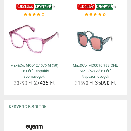
ÚJDONSÁG
KEDVEZMÉNY
ÚJDONSÁG
KEDVEZMÉNY
Max&Co. MO5127 075 M (50)
Max&Co. MO0096 98S ONE
Lila Férfi Dioptriás
SIZE (52) Zöld Férfi
szemüvegek
Napszemüvegek
27435 Ft
35090 Ft
33290 Ft
31890 Ft
KEDVENC E-BOLTOK