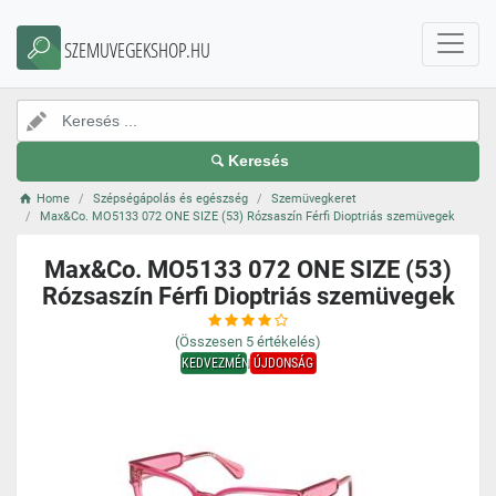
SZEMUVEGEKSHOP.HU
Keresés
Home
Szépségápolás és egészség
Szemüvegkeret
Max&Co. MO5133 072 ONE SIZE (53) Rózsaszín Férfi Dioptriás szemüvegek
Max&Co. MO5133 072 ONE SIZE (53)
Rózsaszín Férfi Dioptriás szemüvegek
(Összesen
5
értékelés)
KEDVEZMÉNY
ÚJDONSÁG