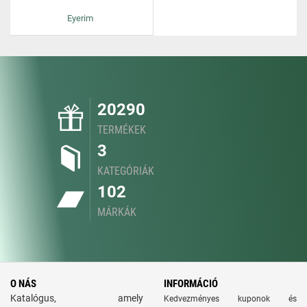
Eyerim
20290
TERMÉKEK
3
KATEGÓRIÁK
102
MÁRKÁK
O NÁS
INFORMÁCIÓ
Katalógus, amely
Kedvezményes kuponok és