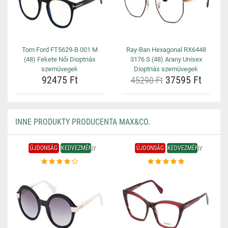
Tom Ford FT5629-B 001 M
Ray-Ban Hexagonal RX6448
(48) Fekete Női Dioptriás
3176 S (48) Arany Unisex
szemüvegek
Dioptriás szemüvegek
92475 Ft
37595 Ft
45290 Ft
INNE PRODUKTY PRODUCENTA MAX&CO.
ÚJDONSÁG
KEDVEZMÉNY
ÚJDONSÁG
KEDVEZMÉNY