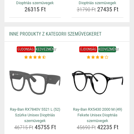
Dioptriás szemüvegek
Dioptriás szemüvegek
26315 Ft
27435 Ft
31790 Ft
INNE PRODUKTY Z KATEGORII SZEMÜVEGKERET
ÚJDONSÁG
KEDVEZMÉNY
ÚJDONSÁG
KEDVEZMÉNY
Ray-Ban RX7840V 5521 L (52)
Ray-Ban RX5430 2000 M (49)
Szürke Unisex Dioptriás
Fekete Unisex Dioptriás
szemüvegek
szemüvegek
45755 Ft
42235 Ft
46715 Ft
45690 Ft