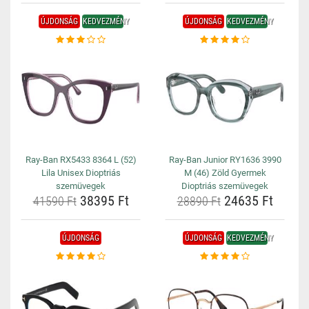
ÚJDONSÁG
KEDVEZMÉNY
ÚJDONSÁG
KEDVEZMÉNY
Ray-Ban RX5433 8364 L (52)
Ray-Ban Junior RY1636 3990
Lila Unisex Dioptriás
M (46) Zöld Gyermek
szemüvegek
Dioptriás szemüvegek
38395 Ft
24635 Ft
41590 Ft
28890 Ft
ÚJDONSÁG
ÚJDONSÁG
KEDVEZMÉNY