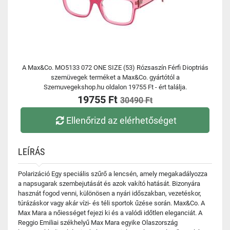
A Max&Co. MO5133 072 ONE SIZE (53) Rózsaszín Férfi Dioptriás
szemüvegek terméket a Max&Co. gyártótól a
Szemuvegekshop.hu oldalon 19755 Ft - ért találja.
19755 Ft
30490 Ft
Ellenőrizd az elérhetőséget
LEÍRÁS
Polarizáció Egy speciális szűrő a lencsén, amely megakadályozza
a napsugarak szembejutását és azok vakító hatását. Bizonyára
hasznát fogod venni, különösen a nyári időszakban, vezetéskor,
túrázáskor vagy akár vízi- és téli sportok űzése során. Max&Co. A
Max Mara a nőiességet fejezi ki és a valódi időtlen eleganciát. A
Reggio Emiliai székhelyű Max Mara egyike Olaszország