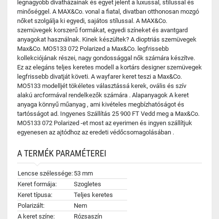
legnagyobb divatházainak és egyet jelent a luxussal, stílussal és
minőséggel. A MAX&Co. vonal a fiatal, divatban otthonosan mozgó
nőket szolgálja ki egyedi, sajátos stílussal. A MAX&Co.
szemüvegek korszerű formákat, egyedi színeket és avantgard
anyagokat használnak. Kinek készültek? A dioptriás szemüvegek
Max&Co. MO5133 072 Polarized a Max&Co. legfrissebb
kollekciójának részei, nagy gondossággal nők számára készítve.
Ez az elegáns teljes keretes modell a kortárs designer szemüvegek
legfrissebb divatját követi. A wayfarer keret teszi a Max&Co.
MO5133 modelljét tökéletes választássá kerek, ovális és szív
alakú arcformával rendelkezők számára . Alapanyagok A keret
anyaga könnyű műanyag , ami kivételes megbízhatóságot és
tartósságot ad. Ingyenes Szállítás 25 900 FT Vedd meg a Max&Co.
MO5133 072 Polarized -et most az eyerimen és ingyen szállítjuk
egyenesen az ajtódhoz az eredeti védőcsomagolásában .
A TERMÉK PARAMÉTEREI
Lencse szélessége:
53 mm
Keret formája:
Szogletes
Keret típusa:
Teljes keretes
Polarizált:
Nem
A keret színe:
Rózsaszín