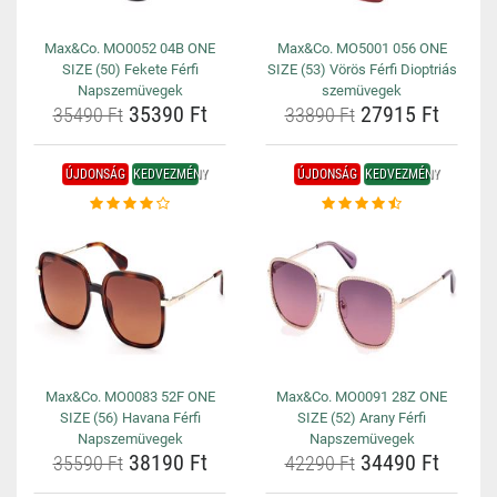
Max&Co. MO0052 04B ONE
Max&Co. MO5001 056 ONE
SIZE (50) Fekete Férfi
SIZE (53) Vörös Férfi Dioptriás
Napszemüvegek
szemüvegek
35390 Ft
27915 Ft
35490 Ft
33890 Ft
ÚJDONSÁG
KEDVEZMÉNY
ÚJDONSÁG
KEDVEZMÉNY
Max&Co. MO0083 52F ONE
Max&Co. MO0091 28Z ONE
SIZE (56) Havana Férfi
SIZE (52) Arany Férfi
Napszemüvegek
Napszemüvegek
38190 Ft
34490 Ft
35590 Ft
42290 Ft