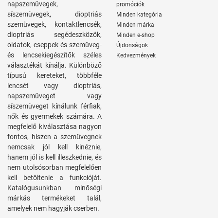
napszemüvegek,
promóciók
síszemüvegek, dioptriás
Minden kategória
szemüvegek, kontaktlencsék,
Minden márka
dioptriás segédeszközök,
Minden e-shop
oldatok, cseppek és szemüveg-
Újdonságok
és lencsekiegészítők széles
Kedvezmények
választékát kínálja. Különböző
típusú kereteket, többféle
lencsét vagy dioptriás,
napszemüveget vagy
síszemüveget kínálunk férfiak,
nők és gyermekek számára. A
megfelelő kiválasztása nagyon
fontos, hiszen a szemüvegnek
nemcsak jól kell kinéznie,
hanem jól is kell illeszkednie, és
nem utolsósorban megfelelően
kell betöltenie a funkcióját.
Katalógusunkban minőségi
márkás termékeket talál,
amelyek nem hagyják cserben.