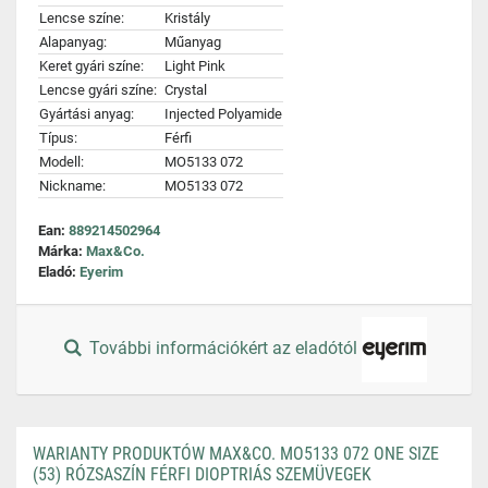
Lencse színe:
Kristály
Alapanyag:
Műanyag
Keret gyári színe:
Light Pink
Lencse gyári színe:
Crystal
Gyártási anyag:
Injected Polyamide
Típus:
Férfi
Modell:
MO5133 072
Nickname:
MO5133 072
Ean:
889214502964
Márka:
Max&Co.
Eladó:
Eyerim
További információkért az eladótól
WARIANTY PRODUKTÓW MAX&CO. MO5133 072 ONE SIZE
(53) RÓZSASZÍN FÉRFI DIOPTRIÁS SZEMÜVEGEK