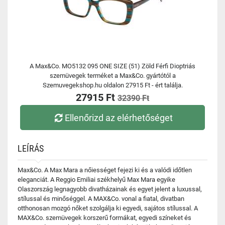
A Max&Co. MO5132 095 ONE SIZE (51) Zöld Férfi Dioptriás
szemüvegek terméket a Max&Co. gyártótól a
Szemuvegekshop.hu oldalon 27915 Ft - ért találja.
27915 Ft
32390 Ft
Ellenőrizd az elérhetőséget
LEÍRÁS
Max&Co. A Max Mara a nőiességet fejezi ki és a valódi időtlen
eleganciát. A Reggio Emiliai székhelyű Max Mara egyike
Olaszország legnagyobb divatházainak és egyet jelent a luxussal,
stílussal és minőséggel. A MAX&Co. vonal a fiatal, divatban
otthonosan mozgó nőket szolgálja ki egyedi, sajátos stílussal. A
MAX&Co. szemüvegek korszerű formákat, egyedi színeket és