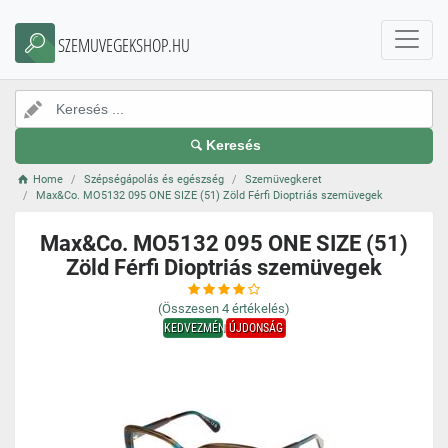
SZEMUVEGEKSHOP.HU
Keresés
Home
Szépségápolás és egészség
Szemüvegkeret
Max&Co. MO5132 095 ONE SIZE (51) Zöld Férfi Dioptriás szemüvegek
Max&Co. MO5132 095 ONE SIZE (51)
Zöld Férfi Dioptriás szemüvegek
(Összesen
4
értékelés)
KEDVEZMÉNY
ÚJDONSÁG