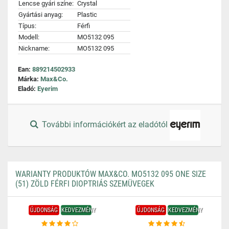
Lencse gyári színe:
Crystal
Gyártási anyag:
Plastic
Típus:
Férfi
Modell:
MO5132 095
Nickname:
MO5132 095
Ean:
889214502933
Márka:
Max&Co.
Eladó:
Eyerim
További információkért az eladótól
WARIANTY PRODUKTÓW MAX&CO. MO5132 095 ONE SIZE
(51) ZÖLD FÉRFI DIOPTRIÁS SZEMÜVEGEK
ÚJDONSÁG
KEDVEZMÉNY
ÚJDONSÁG
KEDVEZMÉNY