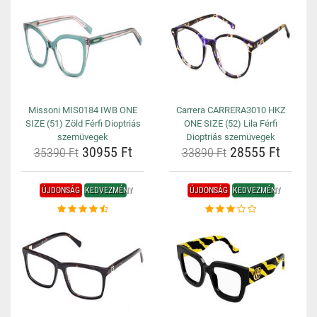
Missoni MIS0184 IWB ONE
Carrera CARRERA3010 HKZ
SIZE (51) Zöld Férfi Dioptriás
ONE SIZE (52) Lila Férfi
szemüvegek
Dioptriás szemüvegek
30955 Ft
28555 Ft
35390 Ft
33890 Ft
ÚJDONSÁG
KEDVEZMÉNY
ÚJDONSÁG
KEDVEZMÉNY