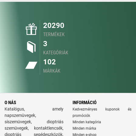
20290
TERMÉKEK
3
KATEGÓRIÁK
102
MÁRKÁK
O NÁS
INFORMÁCIÓ
Katalógus, amely
Kedvezményes kuponok és
napszemüvegek,
promóciók
síszemüvegek, dioptriás
Minden kategória
szemüvegek, kontaktlencsék,
Minden márka
dioptriás segédeszközök,
Minden e-shop