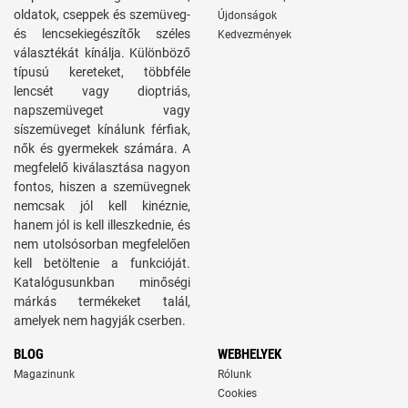
oldatok, cseppek és szemüveg-
Újdonságok
és lencsekiegészítők széles
Kedvezmények
választékát kínálja. Különböző
típusú kereteket, többféle
lencsét vagy dioptriás,
napszemüveget vagy
síszemüveget kínálunk férfiak,
nők és gyermekek számára. A
megfelelő kiválasztása nagyon
fontos, hiszen a szemüvegnek
nemcsak jól kell kinéznie,
hanem jól is kell illeszkednie, és
nem utolsósorban megfelelően
kell betöltenie a funkcióját.
Katalógusunkban minőségi
márkás termékeket talál,
amelyek nem hagyják cserben.
BLOG
WEBHELYEK
Magazinunk
Rólunk
Cookies