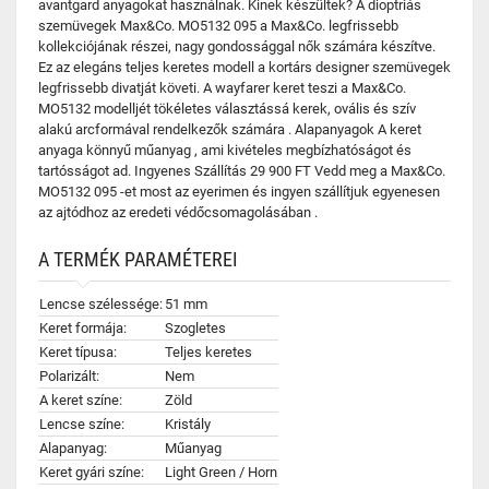
avantgard anyagokat használnak. Kinek készültek? A dioptriás
szemüvegek Max&Co. MO5132 095 a Max&Co. legfrissebb
kollekciójának részei, nagy gondossággal nők számára készítve.
Ez az elegáns teljes keretes modell a kortárs designer szemüvegek
legfrissebb divatját követi. A wayfarer keret teszi a Max&Co.
MO5132 modelljét tökéletes választássá kerek, ovális és szív
alakú arcformával rendelkezők számára . Alapanyagok A keret
anyaga könnyű műanyag , ami kivételes megbízhatóságot és
tartósságot ad. Ingyenes Szállítás 29 900 FT Vedd meg a Max&Co.
MO5132 095 -et most az eyerimen és ingyen szállítjuk egyenesen
az ajtódhoz az eredeti védőcsomagolásában .
A TERMÉK PARAMÉTEREI
Lencse szélessége:
51 mm
Keret formája:
Szogletes
Keret típusa:
Teljes keretes
Polarizált:
Nem
A keret színe:
Zöld
Lencse színe:
Kristály
Alapanyag:
Műanyag
Keret gyári színe:
Light Green / Horn