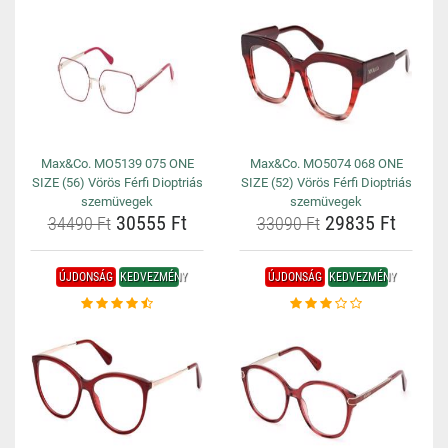
Max&Co. MO5139 075 ONE
Max&Co. MO5074 068 ONE
SIZE (56) Vörös Férfi Dioptriás
SIZE (52) Vörös Férfi Dioptriás
szemüvegek
szemüvegek
30555 Ft
29835 Ft
34490 Ft
33090 Ft
ÚJDONSÁG
KEDVEZMÉNY
ÚJDONSÁG
KEDVEZMÉNY