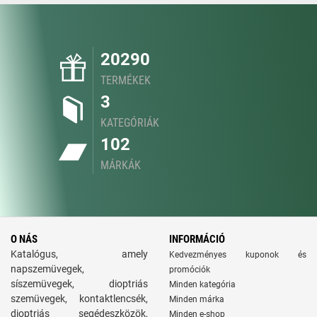
20290
TERMÉKEK
3
KATEGÓRIÁK
102
MÁRKÁK
O NÁS
INFORMÁCIÓ
Katalógus, amely
Kedvezményes kuponok és
napszemüvegek,
promóciók
síszemüvegek, dioptriás
Minden kategória
szemüvegek, kontaktlencsék,
Minden márka
dioptriás segédeszközök,
Minden e-shop