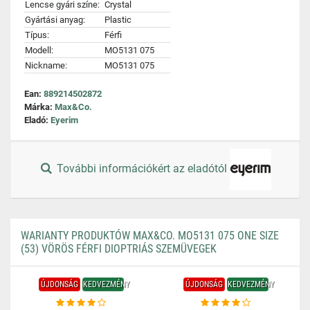
Lencse gyári színe:
Crystal
Gyártási anyag:
Plastic
Típus:
Férfi
Modell:
MO5131 075
Nickname:
MO5131 075
Ean:
889214502872
Márka:
Max&Co.
Eladó:
Eyerim
További információkért az eladótól
WARIANTY PRODUKTÓW MAX&CO. MO5131 075 ONE SIZE
(53) VÖRÖS FÉRFI DIOPTRIÁS SZEMÜVEGEK
ÚJDONSÁG
KEDVEZMÉNY
ÚJDONSÁG
KEDVEZMÉNY