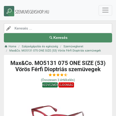
SZEMUVEGEKSHOP.HU
Keresés
Home
Szépségápolás és egészség
Szemüvegkeret
Max&Co. MO5131 075 ONE SIZE (53) Vörös Férfi Dioptriás szemüvegek
Max&Co. MO5131 075 ONE SIZE (53)
Vörös Férfi Dioptriás szemüvegek
(Összesen
3
értékelés)
KEDVEZMÉNY
ÚJDONSÁG