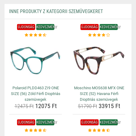
INNE PRODUKTY Z KATEGORII SZEMÜVEGKERET
ÚJDONSÁG
KEDVEZMÉNY
ÚJDONSÁG
KEDVEZMÉNY
Polaroid PLDD463 ZI9 ONE
Moschino MOS638 MFX ONE
SIZE (56) Zöld Férfi Dioptriás
SIZE (52) Havana Férfi
szemüvegek
Dioptriás szemüvegek
12075 Ft
33915 Ft
12475 Ft
51790 Ft
ÚJDONSÁG
KEDVEZMÉNY
ÚJDONSÁG
KEDVEZMÉNY