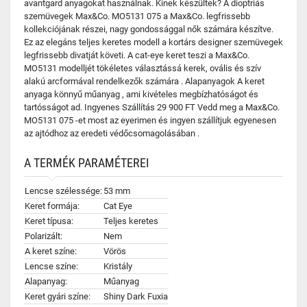
avantgard anyagokat használnak. Kinek készültek? A dioptriás
szemüvegek Max&Co. MO5131 075 a Max&Co. legfrissebb
kollekciójának részei, nagy gondossággal nők számára készítve.
Ez az elegáns teljes keretes modell a kortárs designer szemüvegek
legfrissebb divatját követi. A cat-eye keret teszi a Max&Co.
MO5131 modelljét tökéletes választássá kerek, ovális és szív
alakú arcformával rendelkezők számára . Alapanyagok A keret
anyaga könnyű műanyag , ami kivételes megbízhatóságot és
tartósságot ad. Ingyenes Szállítás 29 900 FT Vedd meg a Max&Co.
MO5131 075 -et most az eyerimen és ingyen szállítjuk egyenesen
az ajtódhoz az eredeti védőcsomagolásában .
A TERMÉK PARAMÉTEREI
Lencse szélessége:
53 mm
Keret formája:
Cat Eye
Keret típusa:
Teljes keretes
Polarizált:
Nem
A keret színe:
Vörös
Lencse színe:
Kristály
Alapanyag:
Műanyag
Keret gyári színe:
Shiny Dark Fuxia