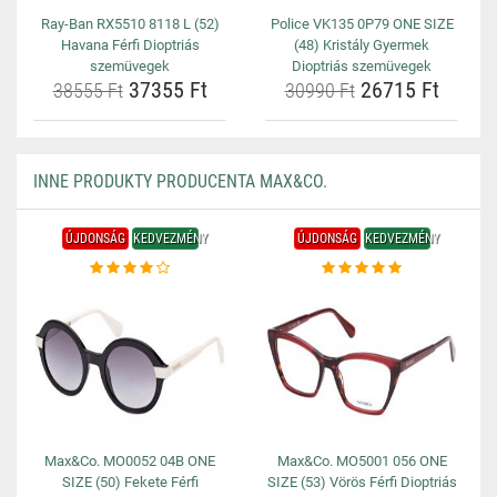
Ray-Ban RX5510 8118 L (52)
Police VK135 0P79 ONE SIZE
Havana Férfi Dioptriás
(48) Kristály Gyermek
szemüvegek
Dioptriás szemüvegek
37355 Ft
26715 Ft
38555 Ft
30990 Ft
INNE PRODUKTY PRODUCENTA MAX&CO.
ÚJDONSÁG
KEDVEZMÉNY
ÚJDONSÁG
KEDVEZMÉNY
Max&Co. MO0052 04B ONE
Max&Co. MO5001 056 ONE
SIZE (50) Fekete Férfi
SIZE (53) Vörös Férfi Dioptriás