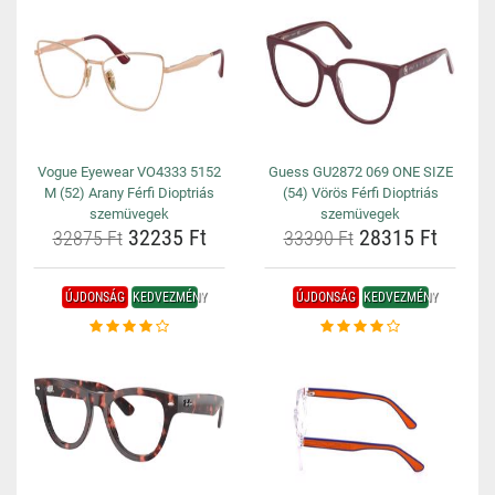
Vogue Eyewear VO4333 5152
Guess GU2872 069 ONE SIZE
M (52) Arany Férfi Dioptriás
(54) Vörös Férfi Dioptriás
szemüvegek
szemüvegek
32235 Ft
28315 Ft
32875 Ft
33390 Ft
ÚJDONSÁG
KEDVEZMÉNY
ÚJDONSÁG
KEDVEZMÉNY