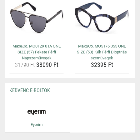
Max&Co. MO0129 01A ONE
Max&Co. MO5176 055 ONE
SIZE (57) Fekete Férfi
SIZE (53) Kék Férfi Dioptriás
Napszemüvegek
szemüvegek
38090 Ft
32395 Ft
31790 Ft
KEDVENC E-BOLTOK
Eyerim