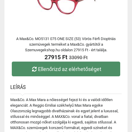
A Max&Co. MO5131 075 ONE SIZE (53) Vörös Férfi Dioptriás
szemüvegek terméket a Max&Co. gyártótól a
Szemuvegekshop.hu oldalon 27915 Ft - ért találja.
27915 Ft
33090 Ft
Ellenőrizd az elérhetőséget
LEÍRÁS
Max&Co. A Max Mara a nőiességet fejezi ki és a valódi időtlen
eleganciát. A Reggio Emiliai székhelyű Max Mara egyike
Olaszország legnagyobb divatházainak és egyet jelent a luxussal,
stílussal és minőséggel. A MAX&Co. vonal a fiatal, divatban
otthonosan mozgó nőket szolgálja ki egyedi, sajátos stílussal. A
MAX&Co. szemüvegek korszerű formákat, egyedi színeket és