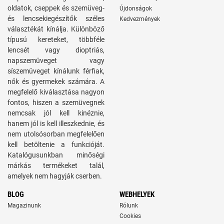
oldatok, cseppek és szemüveg-
Újdonságok
és lencsekiegészítők széles
Kedvezmények
választékát kínálja. Különböző
típusú kereteket, többféle
lencsét vagy dioptriás,
napszemüveget vagy
síszemüveget kínálunk férfiak,
nők és gyermekek számára. A
megfelelő kiválasztása nagyon
fontos, hiszen a szemüvegnek
nemcsak jól kell kinéznie,
hanem jól is kell illeszkednie, és
nem utolsósorban megfelelően
kell betöltenie a funkcióját.
Katalógusunkban minőségi
márkás termékeket talál,
amelyek nem hagyják cserben.
BLOG
WEBHELYEK
Magazinunk
Rólunk
Cookies