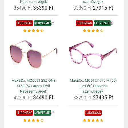
Napszemüvegek
szemüvegek
35390 Ft
27915 Ft
35490 Ft
33890 Ft
ÚJDONSÁG
KEDVEZMÉNY
ÚJDONSÁG
KEDVEZMÉNY
Max&Co. MO0091 28Z ONE
Max&Co. MO5127 075 M (50)
SIZE (52) Arany Férfi
Lila Férfi Dioptriás
Napszemüvegek
szemüvegek
34490 Ft
27435 Ft
42290 Ft
33290 Ft
ÚJDONSÁG
KEDVEZMÉNY
ÚJDONSÁG