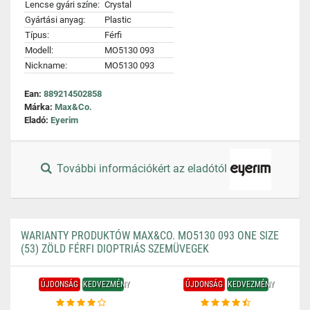
Lencse gyári színe:
Crystal
Gyártási anyag:
Plastic
Típus:
Férfi
Modell:
MO5130 093
Nickname:
MO5130 093
Ean:
889214502858
Márka:
Max&Co.
Eladó:
Eyerim
További információkért az eladótól
WARIANTY PRODUKTÓW MAX&CO. MO5130 093 ONE SIZE
(53) ZÖLD FÉRFI DIOPTRIÁS SZEMÜVEGEK
ÚJDONSÁG
KEDVEZMÉNY
ÚJDONSÁG
KEDVEZMÉNY