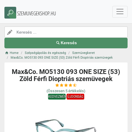
SZEMUVEGEKSHOP.HU
Keresés
Home
Szépségápolás és egészség
Szemüvegkeret
Max&Co. MO5130 093 ONE SIZE (53) Zöld Férfi Dioptriás szemüvegek
Max&Co. MO5130 093 ONE SIZE (53)
Zöld Férfi Dioptriás szemüvegek
(Összesen
5
értékelés)
KEDVEZMÉNY
ÚJDONSÁG