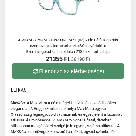
A Max&Co. MO5130 093 ONE SIZE (53) Zöld Férfi Dioptriás
szemüvegek terméket a Max&Co. gyártótól a
Szemuvegekshop.hu oldalon 21355 Ft - ért találja.
21355 Ft
36190 Ft
Ellenőrizd az elérhetőséget
LEÍRÁS
Max&Co. A Max Mara a nőiességet fejezi ki és a valódi időtlen
eleganciát. A Reggio Emiliai székhelyű Max Mara egyike
Olaszország legnagyobb divatházainak és egyet jelent a luxussal,
stílussal és minőséggel. A MAX&Co. vonal a fiatal, divatban
otthonosan mozgó nőket szolgálja ki egyedi, sajátos stílussal. A
MAX&Co. szemüvegek korszerű formákat, egyedi színeket és