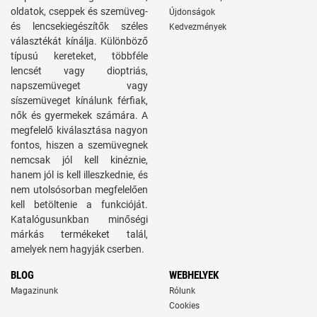
oldatok, cseppek és szemüveg-
Újdonságok
és lencsekiegészítők széles
Kedvezmények
választékát kínálja. Különböző
típusú kereteket, többféle
lencsét vagy dioptriás,
napszemüveget vagy
síszemüveget kínálunk férfiak,
nők és gyermekek számára. A
megfelelő kiválasztása nagyon
fontos, hiszen a szemüvegnek
nemcsak jól kell kinéznie,
hanem jól is kell illeszkednie, és
nem utolsósorban megfelelően
kell betöltenie a funkcióját.
Katalógusunkban minőségi
márkás termékeket talál,
amelyek nem hagyják cserben.
BLOG
WEBHELYEK
Magazinunk
Rólunk
Cookies