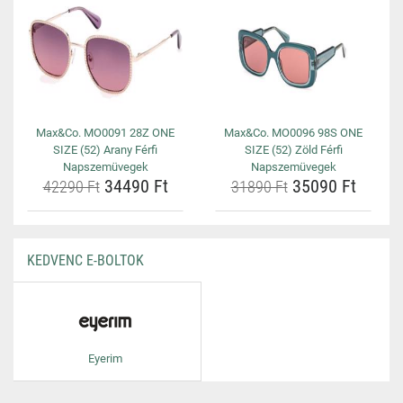
Max&Co. MO0091 28Z ONE
Max&Co. MO0096 98S ONE
SIZE (52) Arany Férfi
SIZE (52) Zöld Férfi
Napszemüvegek
Napszemüvegek
34490 Ft
35090 Ft
42290 Ft
31890 Ft
KEDVENC E-BOLTOK
Eyerim