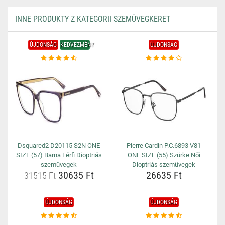
INNE PRODUKTY Z KATEGORII SZEMÜVEGKERET
ÚJDONSÁG
KEDVEZMÉNY
ÚJDONSÁG
Dsquared2 D20115 S2N ONE
Pierre Cardin P.C.6893 V81
SIZE (57) Barna Férfi Dioptriás
ONE SIZE (55) Szürke Női
szemüvegek
Dioptriás szemüvegek
30635 Ft
26635 Ft
31515 Ft
ÚJDONSÁG
ÚJDONSÁG