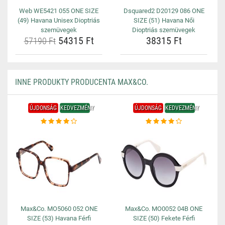
Web WE5421 055 ONE SIZE
Dsquared2 D20129 086 ONE
(49) Havana Unisex Dioptriás
SIZE (51) Havana Női
szemüvegek
Dioptriás szemüvegek
54315 Ft
38315 Ft
57190 Ft
INNE PRODUKTY PRODUCENTA MAX&CO.
ÚJDONSÁG
KEDVEZMÉNY
ÚJDONSÁG
KEDVEZMÉNY
Max&Co. MO5060 052 ONE
Max&Co. MO0052 04B ONE
SIZE (53) Havana Férfi
SIZE (50) Fekete Férfi