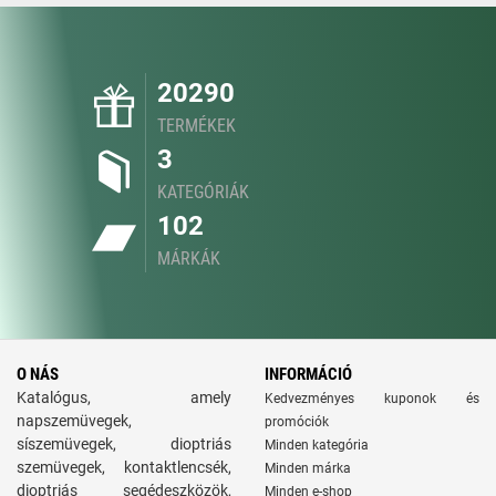
20290
TERMÉKEK
3
KATEGÓRIÁK
102
MÁRKÁK
O NÁS
INFORMÁCIÓ
Katalógus, amely
Kedvezményes kuponok és
napszemüvegek,
promóciók
síszemüvegek, dioptriás
Minden kategória
szemüvegek, kontaktlencsék,
Minden márka
dioptriás segédeszközök,
Minden e-shop