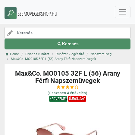
SZEMUVEGEKSHOP.HU
Keresés
Home
Divat és ruházat
Ruházat kiegészítő
Napszemüveg
Max&Co. MO0105 32F L (56) Arany Férfi Napszemüvegek
Max&Co. MO0105 32F L (56) Arany
Férfi Napszemüvegek
(Összesen
4
értékelés)
KEDVEZMÉNY
ÚJDONSÁG