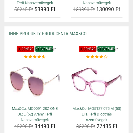
Férfi Napszemüvegek
Napszemüvegek
53990 Ft
130090 Ft
56245 Ft
139390 Ft
INNE PRODUKTY PRODUCENTA MAX&CO.
ÚJDONSÁG
KEDVEZMÉNY
ÚJDONSÁG
KEDVEZMÉNY
Max&Co. MO0091 28Z ONE
Max&Co. MO5127 075 M (50)
SIZE (52) Arany Férfi
Lila Férfi Dioptriás
Napszemüvegek
szemüvegek
34490 Ft
27435 Ft
42290 Ft
33290 Ft