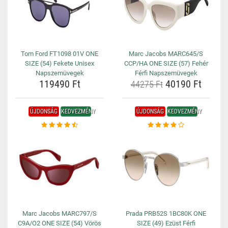
Tom Ford FT1098 01V ONE
Marc Jacobs MARC645/S
SIZE (54) Fekete Unisex
CCP/HA ONE SIZE (57) Fehér
Napszemüvegek
Férfi Napszemüvegek
119490 Ft
40190 Ft
44275 Ft
ÚJDONSÁG
KEDVEZMÉNY
ÚJDONSÁG
KEDVEZMÉNY
Marc Jacobs MARC797/S
Prada PRB52S 1BC80K ONE
C9A/O2 ONE SIZE (54) Vörös
SIZE (49) Ezüst Férfi