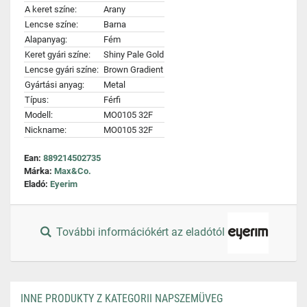
A keret színe:
Arany
Lencse színe:
Barna
Alapanyag:
Fém
Keret gyári színe:
Shiny Pale Gold
Lencse gyári színe:
Brown Gradient
Gyártási anyag:
Metal
Típus:
Férfi
Modell:
MO0105 32F
Nickname:
MO0105 32F
Ean:
889214502735
Márka:
Max&Co.
Eladó:
Eyerim
További információkért az eladótól
INNE PRODUKTY Z KATEGORII NAPSZEMÜVEG