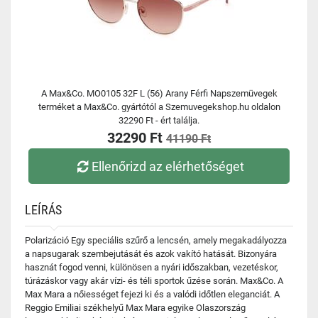
A Max&Co. MO0105 32F L (56) Arany Férfi Napszemüvegek
terméket a Max&Co. gyártótól a Szemuvegekshop.hu oldalon
32290 Ft - ért találja.
32290 Ft
41190 Ft
Ellenőrizd az elérhetőséget
LEÍRÁS
Polarizáció Egy speciális szűrő a lencsén, amely megakadályozza
a napsugarak szembejutását és azok vakító hatását. Bizonyára
hasznát fogod venni, különösen a nyári időszakban, vezetéskor,
túrázáskor vagy akár vízi- és téli sportok űzése során. Max&Co. A
Max Mara a nőiességet fejezi ki és a valódi időtlen eleganciát. A
Reggio Emiliai székhelyű Max Mara egyike Olaszország