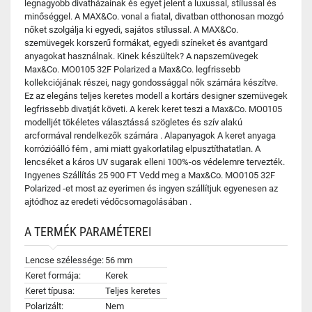
legnagyobb divatházainak és egyet jelent a luxussal, stílussal és
minőséggel. A MAX&Co. vonal a fiatal, divatban otthonosan mozgó
nőket szolgálja ki egyedi, sajátos stílussal. A MAX&Co.
szemüvegek korszerű formákat, egyedi színeket és avantgard
anyagokat használnak. Kinek készültek? A napszemüvegek
Max&Co. MO0105 32F Polarized a Max&Co. legfrissebb
kollekciójának részei, nagy gondossággal nők számára készítve.
Ez az elegáns teljes keretes modell a kortárs designer szemüvegek
legfrissebb divatját követi. A kerek keret teszi a Max&Co. MO0105
modelljét tökéletes választássá szögletes és szív alakú
arcformával rendelkezők számára . Alapanyagok A keret anyaga
korrózióálló fém , ami miatt gyakorlatilag elpusztíthatatlan. A
lencséket a káros UV sugarak elleni 100%-os védelemre tervezték.
Ingyenes Szállítás 25 900 FT Vedd meg a Max&Co. MO0105 32F
Polarized -et most az eyerimen és ingyen szállítjuk egyenesen az
ajtódhoz az eredeti védőcsomagolásában .
A TERMÉK PARAMÉTEREI
Lencse szélessége:
56 mm
Keret formája:
Kerek
Keret típusa:
Teljes keretes
Polarizált:
Nem