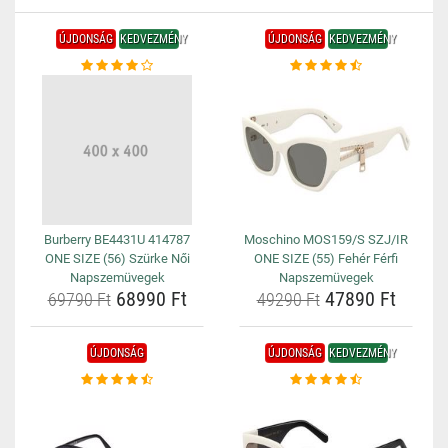
ÚJDONSÁG
KEDVEZMÉNY
ÚJDONSÁG
KEDVEZMÉNY
Burberry BE4431U 414787
Moschino MOS159/S SZJ/IR
ONE SIZE (56) Szürke Női
ONE SIZE (55) Fehér Férfi
Napszemüvegek
Napszemüvegek
68990 Ft
47890 Ft
69790 Ft
49290 Ft
ÚJDONSÁG
ÚJDONSÁG
KEDVEZMÉNY