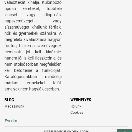
választékát kínálja. Különböző
típusú kereteket, többféle
lencsét vagy dioptriás,
napszemüveget vagy
síszemüveget kínálunk férfiak,
nők és gyermekek számára. A
megfelelő kiválasztása nagyon
fontos, hiszen a szemüvegnek
nemcsak jól kell kinéznie,
hanem jól is kell illeszkednie, és
nem utolsósorban megfelelően
kell betöltenie a funkcióját.
Katalógusunkban minőségi
márkás termékeket talál,
amelyek nem hagyják cserben.
BLOG
WEBHELYEK
Magazinunk
Rólunk
Cookies
Eyerim
©SZEMUVEGEKSHOP.HU 2026