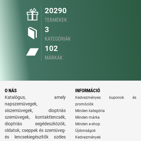
20290
TERMÉKEK
3
KATEGÓRIÁK
102
MÁRKÁK
O NÁS
INFORMÁCIÓ
Katalógus, amely
Kedvezményes kuponok és
napszemüvegek,
promóciók
síszemüvegek, dioptriás
Minden kategória
szemüvegek, kontaktlencsék,
Minden márka
dioptriás segédeszközök,
Minden e-shop
oldatok, cseppek és szemüveg-
Újdonságok
és lencsekiegészítők széles
Kedvezmények