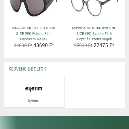
Max&Co. MO0113 01A ONE
Max&Co. MO5106 020 ONE
SIZE (99) Fekete Férfi
SIZE (49) Szürke Férfi
Napszemüvegek
Dioptriás szemüvegek
43690 Ft
22475 Ft
34090 Ft
25990 Ft
KEDVENC E-BOLTOK
Eyerim