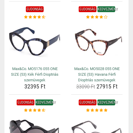
ÚJDONSÁG
ÚJDONSÁG
KEDVEZMÉNY
Max&Co. MO5176 055 ONE
Max&Co. MO5028 055 ONE
SIZE (53) Kék Férfi Dioptriás
SIZE (53) Havana Férfi
szemüvegek
Dioptriás szemüvegek
32395 Ft
27915 Ft
33090 Ft
ÚJDONSÁG
KEDVEZMÉNY
ÚJDONSÁG
KEDVEZMÉNY