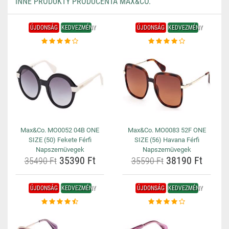
INNE PRODUKTY PRODUCENTA MAX&CO.
ÚJDONSÁG
KEDVEZMÉNY
ÚJDONSÁG
KEDVEZMÉNY
Max&Co. MO0052 04B ONE
Max&Co. MO0083 52F ONE
SIZE (50) Fekete Férfi
SIZE (56) Havana Férfi
Napszemüvegek
Napszemüvegek
35390 Ft
38190 Ft
35490 Ft
35590 Ft
ÚJDONSÁG
KEDVEZMÉNY
ÚJDONSÁG
KEDVEZMÉNY