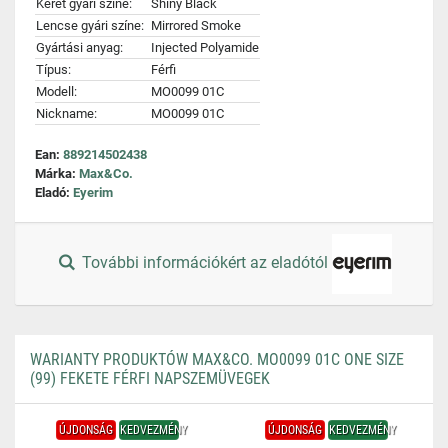
Keret gyári színe:
Shiny Black
Lencse gyári színe:
Mirrored Smoke
Gyártási anyag:
Injected Polyamide
Típus:
Férfi
Modell:
MO0099 01C
Nickname:
MO0099 01C
Ean:
889214502438
Márka:
Max&Co.
Eladó:
Eyerim
További információkért az eladótól
WARIANTY PRODUKTÓW MAX&CO. MO0099 01C ONE SIZE
(99) FEKETE FÉRFI NAPSZEMÜVEGEK
ÚJDONSÁG
KEDVEZMÉNY
ÚJDONSÁG
KEDVEZMÉNY