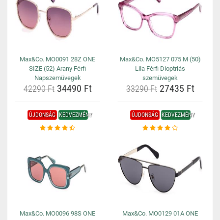
Max&Co. MO0091 28Z ONE
Max&Co. MO5127 075 M (50)
SIZE (52) Arany Férfi
Lila Férfi Dioptriás
Napszemüvegek
szemüvegek
34490 Ft
27435 Ft
42290 Ft
33290 Ft
ÚJDONSÁG
KEDVEZMÉNY
ÚJDONSÁG
KEDVEZMÉNY
Max&Co. MO0096 98S ONE
Max&Co. MO0129 01A ONE