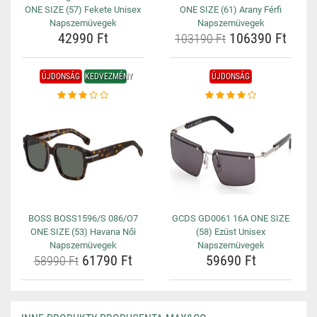
ONE SIZE (57) Fekete Unisex
ONE SIZE (61) Arany Férfi
Napszemüvegek
Napszemüvegek
42990 Ft
106390 Ft
103190 Ft
ÚJDONSÁG
KEDVEZMÉNY
ÚJDONSÁG
BOSS BOSS1596/S 086/O7
GCDS GD0061 16A ONE SIZE
ONE SIZE (53) Havana Női
(58) Ezüst Unisex
Napszemüvegek
Napszemüvegek
61790 Ft
59690 Ft
58990 Ft