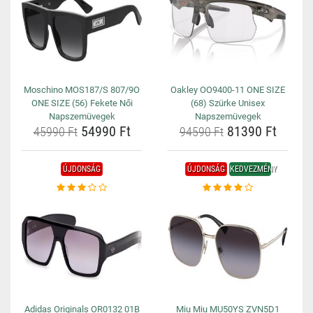
Moschino MOS187/S 807/9O
Oakley OO9400-11 ONE SIZE
ONE SIZE (56) Fekete Női
(68) Szürke Unisex
Napszemüvegek
Napszemüvegek
54990 Ft
81390 Ft
45990 Ft
94590 Ft
ÚJDONSÁG
ÚJDONSÁG
KEDVEZMÉNY
Adidas Originals OR0132 01B
Miu Miu MU50YS ZVN5D1