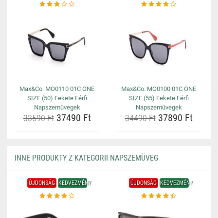
Max&Co. MO0110 01C ONE
Max&Co. MO0100 01C ONE
SIZE (50) Fekete Férfi
SIZE (55) Fekete Férfi
Napszemüvegek
Napszemüvegek
37490 Ft
37890 Ft
33590 Ft
34490 Ft
INNE PRODUKTY Z KATEGORII NAPSZEMÜVEG
ÚJDONSÁG
KEDVEZMÉNY
ÚJDONSÁG
KEDVEZMÉNY