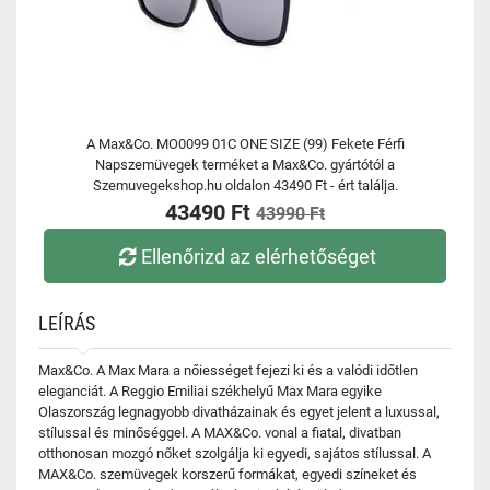
A Max&Co. MO0099 01C ONE SIZE (99) Fekete Férfi
Napszemüvegek terméket a Max&Co. gyártótól a
Szemuvegekshop.hu oldalon 43490 Ft - ért találja.
43490 Ft
43990 Ft
Ellenőrizd az elérhetőséget
LEÍRÁS
Max&Co. A Max Mara a nőiességet fejezi ki és a valódi időtlen
eleganciát. A Reggio Emiliai székhelyű Max Mara egyike
Olaszország legnagyobb divatházainak és egyet jelent a luxussal,
stílussal és minőséggel. A MAX&Co. vonal a fiatal, divatban
otthonosan mozgó nőket szolgálja ki egyedi, sajátos stílussal. A
MAX&Co. szemüvegek korszerű formákat, egyedi színeket és