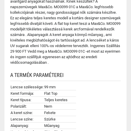
avantgard anyagokat használnak. Kinek készültek? A
napszemüvegek Max&Co. MO0099 01C a Max&Co. legfrissebb
kollekciójának részei, nagy gondossággal nők számára készítve.
Ez az elegáns teljes keretes modell a kortárs designer szemüvegek
legfrissebb divatját követi. A flat top keret teszi a Max&Co. MO0099
modelljét tökéletes választássá kerek arcformával rendelkezők
számára . Alapanyagok A keret anyaga könnyű műanyag , ami
kivételes megbízhatóságot és tartósságot ad. A lencséket a káros
UV sugarak elleni 100%-os védelemre tervezték. Ingyenes Szállítás
29 900 FT Vedd meg a Max&Co. MO0099 01C -et most az eyerimen
és ingyen szállítjuk egyenesen az ajtódhoz az eredeti
védőcsomagolásában .
A TERMÉK PARAMÉTEREI
Lencse szélessége:
99 mm
Keret formája:
Flat Top
Keret típusa:
Teljes keretes
Polarizált:
Nem
A keret színe:
Fekete
Lencse színe:
Szürke
Alapanyag:
Műanyag