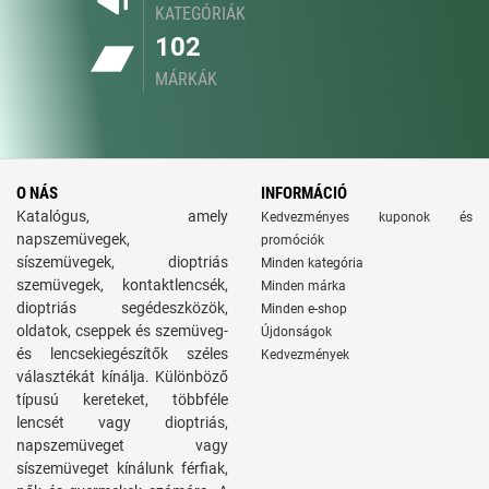
KATEGÓRIÁK
102
MÁRKÁK
O NÁS
INFORMÁCIÓ
Katalógus, amely
Kedvezményes kuponok és
napszemüvegek,
promóciók
síszemüvegek, dioptriás
Minden kategória
szemüvegek, kontaktlencsék,
Minden márka
dioptriás segédeszközök,
Minden e-shop
oldatok, cseppek és szemüveg-
Újdonságok
és lencsekiegészítők széles
Kedvezmények
választékát kínálja. Különböző
típusú kereteket, többféle
lencsét vagy dioptriás,
napszemüveget vagy
síszemüveget kínálunk férfiak,